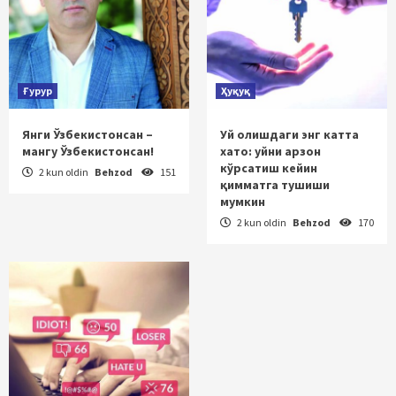
Ғурур
Ҳуқуқ
Янги Ўзбекистонсан –
Уй олишдаги энг катта
мангу Ўзбекистонсан!
хато: уйни арзон
кўрсатиш кейин
2 kun oldin
Behzod
151
қимматга тушиши
мумкин
2 kun oldin
Behzod
170