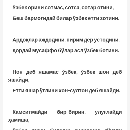
Ўзбек орини сотмас, сотса, сотар отини,
Беш бармоғидай билар ўзбек етти зотини.
Ардоқлар аждодини, пирим дер устодини,
Қордай мусаффо бўлар асл ўзбек ботини.
Нон деб яшамас ўзбек, ўзбек шон деб
яшайди,
Етти яшар ўғлини хон-султон деб яшайди.
Камситмайди бир-бирин, улуғлайди
ҳамиша,