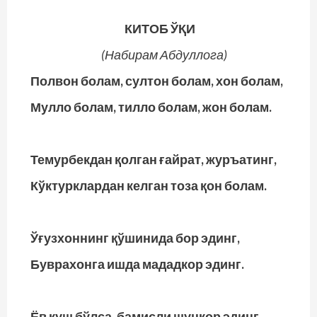
КИТОБ ЎҚИ
(Набирам Абдуллога)
Полвон болам, султон болам, хон болам,
Мулло болам, тилло болам, жон болам.
Темурбекдан қолган ғайрат, журъатинг,
Кўктурклардан келган тоза қон болам.
Ўғузхоннинг қўшинида бор эдинг,
Буврахонга ишда мададкор эдинг.
Ёв қуш бўлса, бамисли шунқор эдинг,