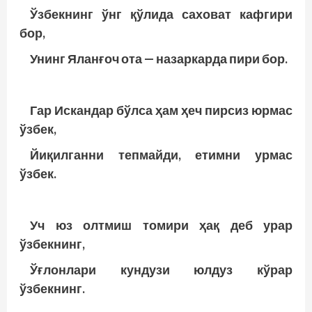
Ўзбекнинг ўнг қўлида саховат кафгири
бор,
Унинг Яланғоч ота — назаркарда пири бор.
Гар Искандар бўлса ҳам ҳеч пирсиз юрмас
ўзбек,
Йиқилганни тепмайди, етимни урмас
ўзбек.
Уч юз олтмиш томири ҳақ деб урар
ўзбекнинг,
Ўғлонлари кундузи юлдуз кўрар
ўзбекнинг.