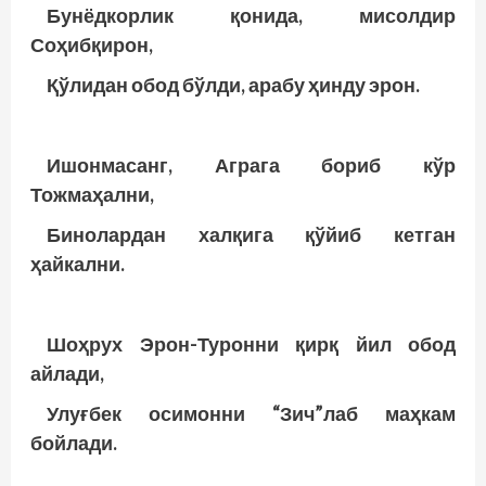
Бунёдкорлик қонида, мисолдир
Соҳибқирон,
Қўлидан обод бўлди, арабу ҳинду эрон.
Ишонмасанг, Аграга бориб кўр
Тожмаҳални,
Бинолардан халқига қўйиб кетган
ҳайкални.
Шоҳрух Эрон-Туронни қирқ йил обод
айлади,
Улуғбек осимонни “Зич”лаб маҳкам
бойлади.