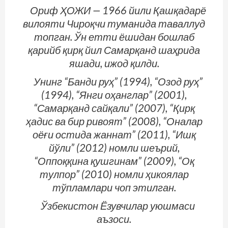
Ориф ҲОЖИ — 1966 йили Қашқадарё
вилояти Чироқчи туманида таваллуд
топган. Ўн етти ёшидан бошлаб
қарийб қирқ йил Самарқанд шаҳрида
яшади, ижод қилди.
Унинг “Банди руҳ” (1994), “Озод руҳ”
(1994), “Янги оҳанглар” (2001),
“Самарқанд сайқали” (2007), “Қирқ
ҳадис ва бир ривоят” (2008), “Оналар
оёғи остида жаннат” (2011), “Ишқ
йўли” (2012) номли шеърий,
“Оппоққина қушгинам” (2009), “Оқ
тулпор” (2010) номли ҳикоялар
тўпламлари чоп этилган.
Ўзбекистон Ёзувчилар уюшмаси
аъзоси.