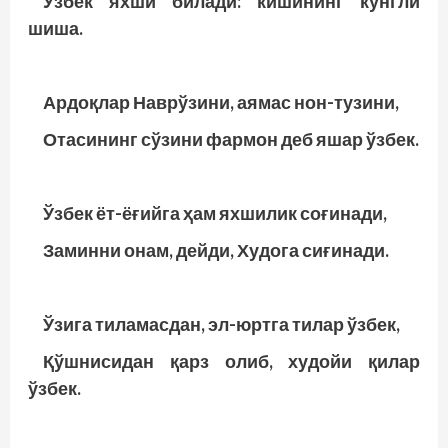
Ўзбек яхши билади: кишининг кўнгли
шиша.
Ардоқлар Наврўзини, аямас нон-тузини,
Отасининг сўзини фармон деб яшар ўзбек.
Ўзбек ёт-ёғийга ҳам яхшилик соғинади,
Заминни онам, дейди, Худога сиғинади.
Ўзига тиламасдан, эл-юртга тилар ўзбек,
Қўшнисидан қарз олиб, худойи қилар
ўзбек.