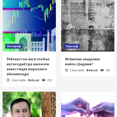
Эътироф
Таассуф
Ўзбекистон янги глобал
90 йиллик нашрнинг
иқтисодиётда ишончли
маёғи сўндими?
инвестиция марказига
2 kun oldin
Behzod
167
айланмоқда
2 kun oldin
Behzod
215