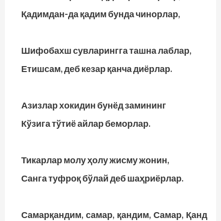
Қадимдан-да қадим бунда чинорлар,
Шифобахш сувларингга ташна лаблар,
Етишсам, деб кезар қанча диёрлар.
Азизлар хокидин бунёд замининг
Кўзига тўтиё айлар беморлар.
Тикарлар молу ҳолу жисму жонин,
Санга туфроқ бўлай деб шаҳриёрлар.
Самарқандим, самар, қандим, Самар, Қанд