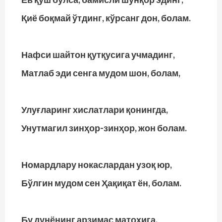
Қиё боқмай ўтдинг, кўрсанг дон, болам.
Нафси шайтон қутқусига учмадинг,
Матлаб эди сенга мудом шон, болам,
Улуғларинг хислатлари қонингда,
Унутмагил зинҳор-зинҳор, жон болам.
Номардлару нокаслардан узоқ юр,
Бўлгин мудом сен Ҳақиқат ён, болам.
Бу дунёнинг арзимас матоҳига,