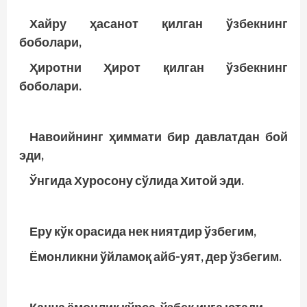
Хайру ҳасанот қилган ўзбекнинг
боболари,
Ҳиротни Ҳирот қилган ўзбекнинг
боболари.
Навоийнинг ҳиммати бир давлатдан бой
эди,
Ўнгида Хуросону сўлида Хитой эди.
Еру кўк орасида нек ниятдир ўзбегим,
Ёмонликни ўйламоқ айб-уят, дер ўзбегим.
Қанча ёмонлик кўрса, ўзбек ичга ютади,