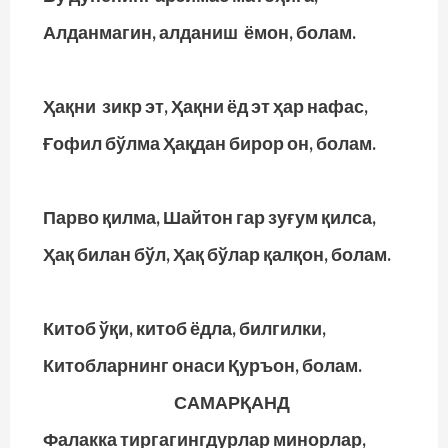
Алданмагин, алданиш ёмон, болам.
Ҳақни зикр эт, Ҳақни ёд эт ҳар нафас,
Ғофил бўлма Ҳақдан бирор он, болам.
Парво қилма, Шайтон гар зуғум қилса,
Ҳақ билан бўл, Ҳақ бўлар қалқон, болам.
Китоб ўқи, китоб ёдла, билгилки,
Китобларнинг онаси Қуръон, болам.
САМАРҚАНД
Фалакка тиргагингдурлар минорлар,