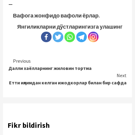
—
Вафога жонфидо вафоли ёрлар.
Янгиликларни дўстларингизга улашинг
Continue
Previous
Далли хаёлларнинг жиловин тортма
Reading
Next
Етти иқлимдан келган ижодкорлар билан бир сафда
Fikr bildirish