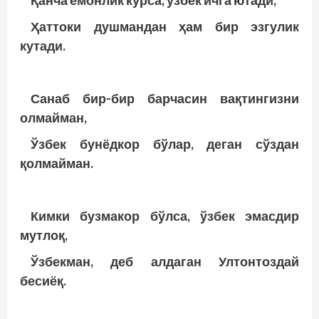
Ҳаттоки душмандан ҳам бир эзгулик
кутади.
Санаб бир-бир барчасин вақтингизни
олмайман,
Ўзбек бунёдкор бўлар, деган сўздан
қолмайман.
Кимки бузмакор бўлса, ўзбек эмасдир
мутлоқ,
Ўзбекман, деб алдаган Ултонтоздай
бесиёқ.