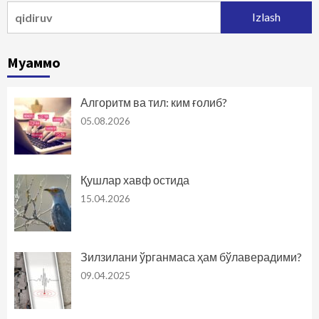
Qidirshish:
Муаммо
Алгоритм ва тил: ким ғолиб?
05.08.2026
Қушлар хавф остида
15.04.2026
Зилзилани ўрганмаса ҳам бўлаверадими?
09.04.2025