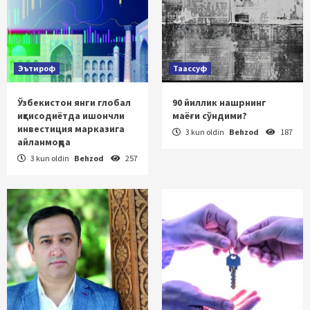
Эътироф
Таассуф
Ўзбекистон янги глобал
90 йиллик нашрнинг
иқтисодиётда ишончли
маёғи сўндими?
инвестиция марказига
3 kun oldin
Behzod
187
айланмоқда
3 kun oldin
Behzod
257