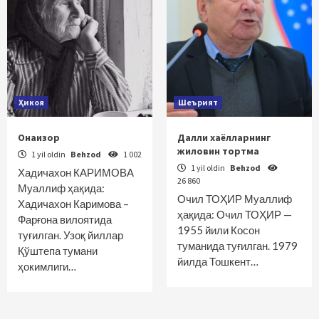
Ҳикоя
Шеърият
Онаизор
Далли хаёлларнинг
жиловин тортма
1 yil oldin
Behzod
1 002
1 yil oldin
Behzod
Хадичахон КАРИМОВА
26 860
Муаллиф ҳақида:
Очил ТОҲИР Муаллиф
Хадичахон Каримова –
ҳақида: Очил ТОҲИР —
Фарғона вилоятида
1955 йили Косон
туғилган. Узоқ йиллар
туманида туғилган. 1979
Қўштепа тумани
йилда Тошкент…
ҳокимлиги…