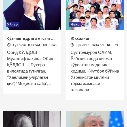
Ўйлар
Фахр
Сўзнинг қадрига етсанг…
Юксалиш
1 yil oldin
Behzod
1 045
1 yil oldin
Behzod
979
Обид ҚЎЛДОШ
Султонмурод ОЛИМ,
Муаллиф ҳақида: Обид
Ўзбекистонда хизмат
ҚЎЛДОШ — Бухоро
кўрсатган маданият
вилоятида туғилган.
ходими. (Футбол бўйича
“Хаёлимни ўғирлаган
Ўзбекистон миллий
қиз”, “Моҳиятга сайр”,…
терма жамоаси
аъзолари…