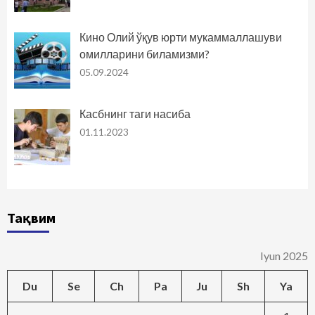
Кино Олий ўқув юрти мукаммаллашуви
омилларини биламизми?
05.09.2024
Касбнинг таги насиба
01.11.2023
Тақвим
Iyun 2025
Du
Se
Ch
Pa
Ju
Sh
Ya