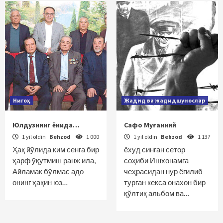
Нигоҳ
Жадид ва жадидшунослар
Юлдузнинг ёнида…
Сафо Муғанний
1 yil oldin
Behzod
1 000
1 yil oldin
Behzod
1 137
Ҳақ йўлида ким сенга бир
ёхуд синган сетор
ҳарф ўқутмиш ранж ила,
соҳиби Ишхонамга
Айламак бўлмас адо
чеҳрасидан нур ёғилиб
онинг ҳақин юз…
турган кекса онахон бир
қўлтиқ альбом ва…