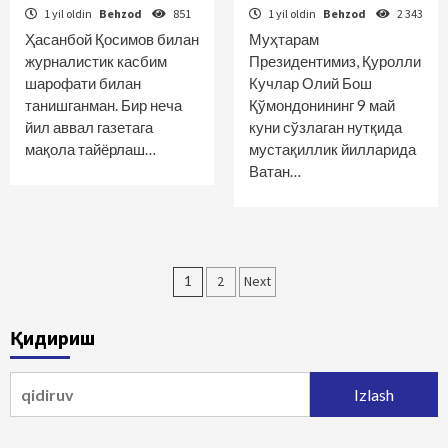
1 yil oldin
Behzod
851
1 yil oldin
Behzod
2 343
Ҳасанбой Қосимов билан
Муҳтарам
журналистик касбим
Президентимиз, Қуролли
шарофати билан
Кучлар Олий Бош
танишганман. Бир неча
Қўмондонининг 9 май
йил аввал газетага
куни сўзлаган нутқида
мақола тайёрлаш…
мустақиллик йилларида
Ватан…
Maqolalar
1
2
Next
bo‘yicha
Қидириш
harakatlanish
Qidirshish: