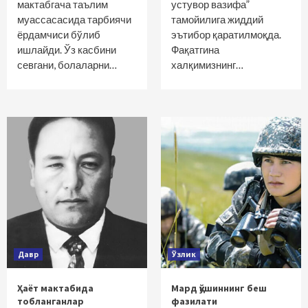
мактабгача таълим
устувор вазифа”
муассасасида тарбиячи
тамойилига жиддий
ёрдамчиси бўлиб
эътибор қаратилмоқда.
ишлайди. Ўз касбини
Фақатгина
севгани, болаларни…
халқимизнинг…
Давр
Ўзлик
Ҳаёт мактабида
Мард қўшиннинг беш
тобланганлар
фазилати