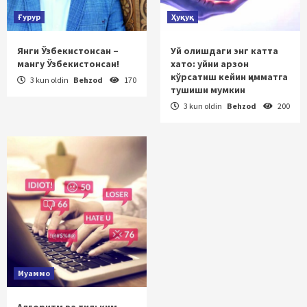
Ғурур
Ҳуқуқ
Янги Ўзбекистонсан –
Уй олишдаги энг катта
мангу Ўзбекистонсан!
хато: уйни арзон
кўрсатиш кейин қимматга
3 kun oldin
Behzod
170
тушиши мумкин
3 kun oldin
Behzod
200
Муаммо
Алгоритм ва тил: ким