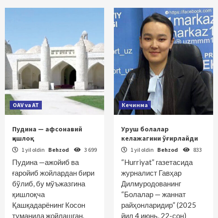
OAV va AT
Кечинма
Пудина — афсонавий
Уруш болалар
қишлоқ
келажагини ўғирлайди
1 yil oldin
Behzod
3 699
1 yil oldin
Behzod
833
Пудина —ажойиб ва
“Hurriyat” газетасида
ғаройиб жойлардан бири
журналист Гавҳар
бўлиб, бу мўъжазгина
Дилмуродованинг
қишлоқча
“Болалар — жаннат
Қашқадарёнинг Косон
райҳонларидир” (2025
туманида жойлашган.
йил 4 июнь, 22-сон)