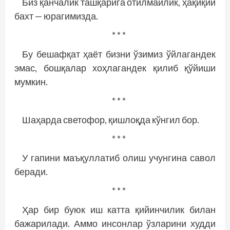
Биз қанчалик ташқарига отилмайлик, ҳақиқий
бахт — юрагимизда.
* * *
Бу бешафқат ҳаёт бизни ўзимиз ўйлагандек
эмас, бошқалар хоҳлагандек қилиб қўйиши
мумкин.
* * *
Шаҳарда светофор, қишлоқда кўнгил бор.
* * *
У гапини маъқуллатиб олиш учунгина савол
беради.
* * *
Ҳар бир буюк иш катта қийинчилик билан
бажарилади. Аммо инсонлар ўзларини худди