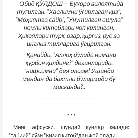
Обид ҚЎЛДОШ — Бухоро вилоятида
туғилган. “Хаёлимни ўғирлаган қиз”,
“Моҳиятга сайр”, “Унутилган ашула”
номли китоблари чоп қилинган.
Ҳикоялари турк, озар, қирғиз, рус ва
инглиз тилларига ўгирилган.
Қанийди, “Аллоҳ йўлида нимани
қурбон қилдинг?” деганларида,
“нафсимни” дея олсам! Ўшанда
мендан-да бахтли бўлармиди бу
масканда?..
* * *
Минг афсуски, шундай кунлар келади:
“табиий” сўзи “Қизил китоб”дан жой олади.