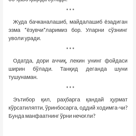
* * *
Жуда бачканалашиб, майдалашиб ёзадиган
эзма “ёзувчи”ларимиз бор. Уларни сўзнинг
уволи уради.
* * *
Одатда, дори аччиқ, лекин унинг фойдаси
ширин бўлади. Танқид деганда шуни
тушунаман.
* * *
Эътибор қил, раҳбарга қандай ҳурмат
кўрсатиляпти, ўринбосарга, оддий ходимга-чи?
Бунда манфаатнинг ўрни нечоғли?