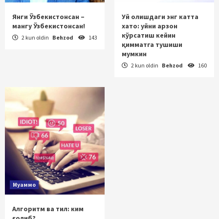
Янги Ўзбекистонсан –
Уй олишдаги энг катта
мангу Ўзбекистонсан!
хато: уйни арзон
кўрсатиш кейин
2 kun oldin
Behzod
143
қимматга тушиши
мумкин
2 kun oldin
Behzod
160
Муаммо
Алгоритм ва тил: ким
ғолиб?