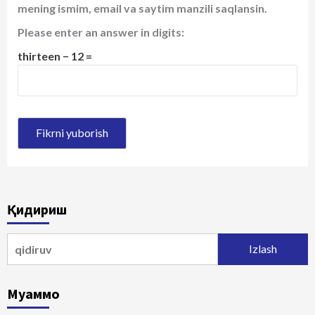
mening ismim, email va saytim manzili saqlansin.
Please enter an answer in digits:
thirteen − 12 =
Қидириш
Qidirshish:
Муаммо