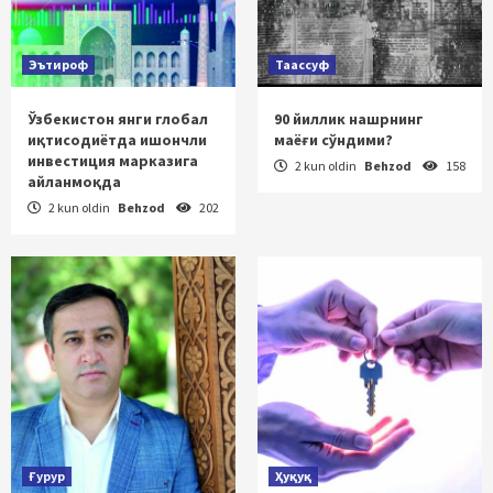
Эътироф
Таассуф
Ўзбекистон янги глобал
90 йиллик нашрнинг
иқтисодиётда ишончли
маёғи сўндими?
инвестиция марказига
2 kun oldin
Behzod
158
айланмоқда
2 kun oldin
Behzod
202
Ғурур
Ҳуқуқ