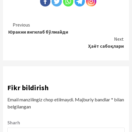
Continue
Previous
Юракни янгилаб бўлмайди
Reading
Next
Ҳаёт сабоқлари
Fikr bildirish
Email manzilingiz chop etilmaydi.
Majburiy bandlar
*
bilan
belgilangan
Sharh