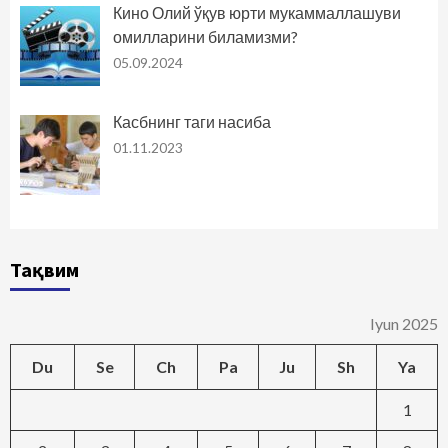
Кино Олий ўқув юрти мукаммаллашуви
омилларини биламизми?
05.09.2024
Касбнинг таги насиба
01.11.2023
Тақвим
Iyun 2025
Du
Se
Ch
Pa
Ju
Sh
Ya
1