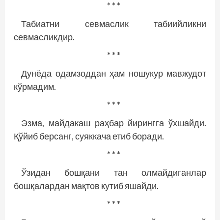
* * *
Табиатни севмаслик табиийликни
севмасликдир.
* * *
Дунёда одамзоддан ҳам ношукур мавжудот
кўрмадим.
* * *
Эзма, майдакаш раҳбар йирингга ўхшайди.
Қўйиб берсанг, суяккача етиб боради.
* * *
Ўзидан бошқани тан олмайдиганлар
бошқалардан мақтов кутиб яшайди.
* * *