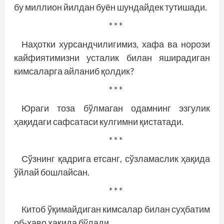
бу миллион йилдан буён шундайдек тутишади.
* * *
Наҳотки хурсандчилигимиз, хафа ва норози
кайфиятимизни усталик билан яширадиган
кимсаларга айланиб қолдик?
* * *
Юраги тоза бўлмаган одамнинг эзгулик
ҳақидаги сафсатаси кулгимни қистатади.
* * *
Сўзнинг қадрига етсанг, сўзламаслик ҳақида
ўйлай бошлайсан.
* * *
Китоб ўқимайдиган кимсалар билан суҳбатим
об-ҳаво ҳақида бўлади.