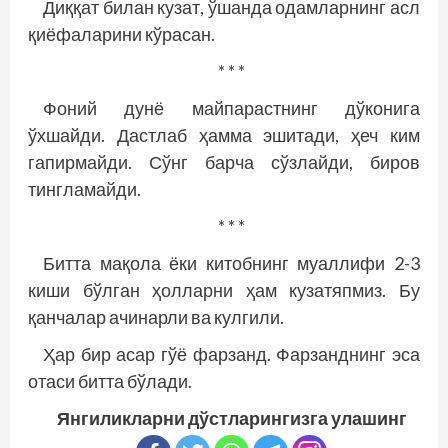
Диққат билан кузат, ўшанда одамларнинг асл
қиёфаларини кўрасан.
* * *
Фоний дунё майпарастнинг дўконига
ўхшайди. Дастлаб ҳамма эшитади, ҳеч ким
гапирмайди. Сўнг барча сўзлайди, биров
тингламайди.
* * *
Битта мақола ёки китобнинг муаллифи 2-3
киши бўлган ҳолларни ҳам кузатяпмиз. Бу
қанчалар ачинарли ва кулгили.
Ҳар бир асар гўё фарзанд. Фарзанднинг эса
отаси битта бўлади.
Янгиликларни дўстларингизга улашинг