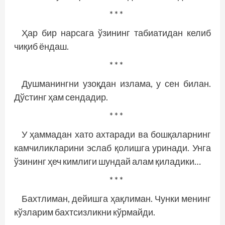
* * *
Ҳар бир нарсага ўзининг табиатидан келиб
чиқиб ёндаш.
* * *
Душманингни узоқдан излама, у сен билан.
Дўстинг ҳам сендадир.
* * *
У ҳаммадан хато ахтаради ва бошқаларнинг
камчиликларини эслаб қолишга уринади. Унга
ўзининг ҳеч кимлиги шундай алам қиладики…
* * *
Бахтлиман, дейишга ҳақлиман. Чунки менинг
кўзларим бахтсизликни кўрмайди.