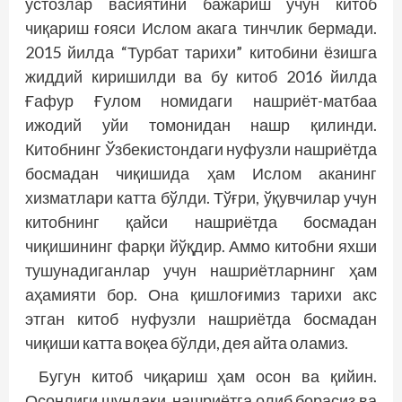
устозлар васиятини бажариш учун китоб
чиқариш ғояси Ислом акага тинчлик бермади.
2015 йилда “Турбат тарихи” китобини ёзишга
жиддий киришилди ва бу китоб 2016 йилда
Ғафур Ғулом номидаги нашриёт-матбаа
ижодий уйи томонидан нашр қилинди.
Китобнинг Ўзбекистондаги нуфузли нашриётда
босмадан чиқишида ҳам Ислом аканинг
хизматлари катта бўлди. Тўғри, ўқувчилар учун
китобнинг қайси нашриётда босмадан
чиқишининг фарқи йўқдир. Аммо китобни яхши
тушунадиганлар учун нашриётларнинг ҳам
аҳамияти бор. Она қишлоғимиз тарихи акс
этган китоб нуфузли нашриётда босмадан
чиқиши катта воқеа бўлди, дея айта оламиз.
Бугун китоб чиқариш ҳам осон ва қийин.
Осонлиги шундаки, нашриётга олиб борасиз ва