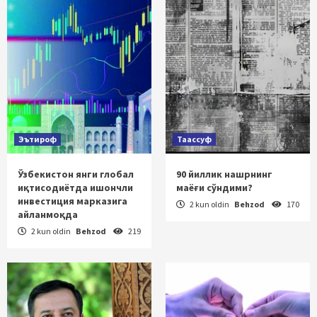
Эътироф
Таассуф
Ўзбекистон янги глобал
90 йиллик нашрнинг
иқтисодиётда ишончли
маёғи сўндими?
инвестиция марказига
2 kun oldin
Behzod
170
айланмоқда
2 kun oldin
Behzod
219