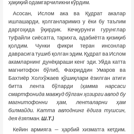
ҳақиқий одамгарчиликни кўрдим.
Асосан, Ислом ака ва Қудрат акалар
ишлашарди, қолганларимиз у ёки бу таълим
даргоҳида ўқирдик. Кечқурунги гурунглар
туфайли сиёсатга, тарихга, адабиётга қизиқиб
қолдим. Чунки фикри теран инсонлар
даврасига тушиб қолган эдим. Қудрат ва Ислом
акамларнинг дунёқараши кенг эди. Уйда катта
магнитофон бўлиб, Фахриддин Умаров ва
Бахтиёр Холхўжаев қўшиқлари ёзилган атиги
битта лента бўларди
(ҳамма нарсаси
смартфонида мавжуд бўлган ҳозирги авлод бу
магнитофонни ҳам, ленталарни ҳам
билмайди. Катта авлоднинг ёдига тушсин,
дея ёзяпман.
Ш.Т.)
Кейин армияга — ҳарбий хизматга кетдим.