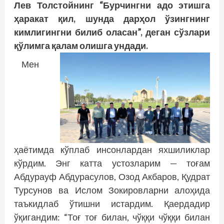
Лев Толстойнинг “Бурчингни адо этишга
ҳаракат қил, шунда дарҳол ўзингнинг
кимлигингни билиб оласан”, деган сўзлари
қўлимга қалам олишга ундади.
Мен
ҳаётимда кўплаб инсонлардан яхшиликлар
кўрдим. Энг катта устозларим — тоғам
Абдурауф Абдурасулов, Озод Акбаров, Қудрат
Турсунов ва Ислом Зокировларни алоҳида
таъкидлаб ўтишни истардим. Қаердадир
ўқигандим: “Тоғ тоғ билан, чўққи чўққи билан