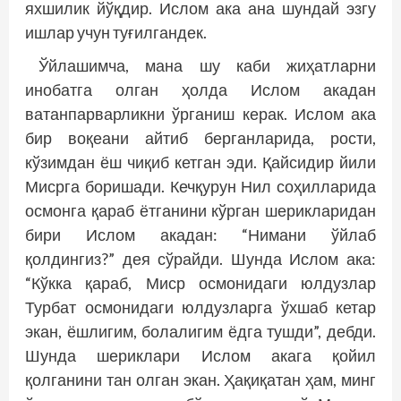
яхшилик йўқдир. Ислом ака ана шундай эзгу
ишлар учун туғилгандек.
Ўйлашимча, мана шу каби жиҳатларни
инобатга олган ҳолда Ислом акадан
ватанпарварликни ўрганиш керак. Ислом ака
бир воқеани айтиб берганларида, рости,
кўзимдан ёш чиқиб кетган эди. Қайсидир йили
Мисрга боришади. Кечқурун Нил соҳилларида
осмонга қараб ётганини кўрган шерикларидан
бири Ислом акадан: “Нимани ўйлаб
қолдингиз?” дея сўрайди. Шунда Ислом ака:
“Кўкка қараб, Миср осмонидаги юлдузлар
Турбат осмонидаги юлдузларга ўхшаб кетар
экан, ёшлигим, болалигим ёдга тушди”, дебди.
Шунда шериклари Ислом акага қойил
қолганини тан олган экан. Ҳақиқатан ҳам, минг