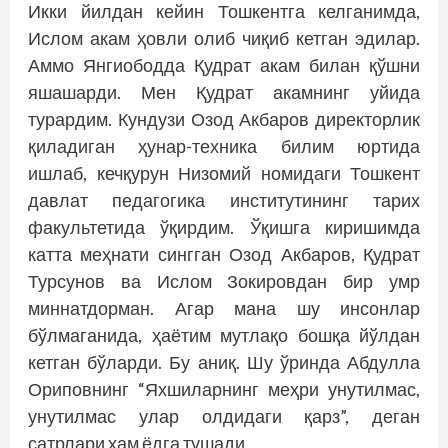
Икки йилдан кейин Тошкентга келганимда,
Ислом акам ҳовли олиб чиқиб кетган эдилар.
Аммо Янгиободда Қудрат акам билан қўшни
яшашарди. Мен Қудрат акамнинг уйида
турардим. Кундузи Озод Акбаров директорлик
қиладиган ҳунар-техника билим юртида
ишлаб, кечқурун Низомий номидаги Тошкент
давлат педагогика институтининг тарих
факультетида ўқирдим. Ўқишга киришимда
катта меҳнати сингган Озод Акбаров, Қудрат
Турсунов ва Ислом Зокировдан бир умр
миннатдорман. Агар мана шу инсонлар
бўлмаганида, ҳаётим мутлақо бошқа йўлдан
кетган бўларди. Бу аниқ. Шу ўринда Абдулла
Ориповнинг “Яхшиларнинг меҳри унутилмас,
унутилмас улар олдидаги қарз”, деган
сатрлари ҳам ёдга тушади.