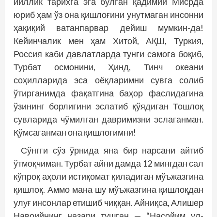
йиллик тарихга эга бўлган қадимий Мисрда
юриб ҳам ўз она қишлоғини унутмаган инсонни
ҳақиқий ватанпарвар дейиш мумкин-да!
Кейинчалик мен ҳам Хитой, АҚШ, Туркия,
Россия каби давлатларда тунги самога боқиб,
Турбат осмонини, Ҳинд, Тинч океани
соҳилларида эса оёқларимни сувга солиб
ўтирганимда фақатгина баҳор фаслидагина
ўзининг борлигини эслатиб қўядиган Тошлоқ
сувларида чўмилган давримизни эслаганман.
Қўмсаганман она қишлоғимни!
Сўнгги сўз ўрнида яна бир нарсани айтиб
ўтмоқчиман. Турбат айни дамда 12 мингдан сал
кўпроқ аҳоли истиқомат қиладиган мўъжазгина
қишлоқ. Аммо мана шу мўъжазгина қишлоқдан
улуғ инсонлар етишиб чиққан. Айниқса, Алишер
Навоийнинг назари тушган — “Насойим ул-