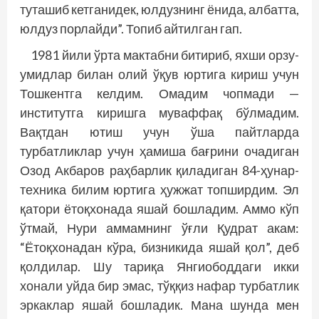
туташиб кетганидек, юлдузнинг ёнида, албатта,
юлдуз порлайди”. Топиб айтилган гап.
1981 йили ўрта мактабни битириб, яхши орзу-
умидлар билан олий ўқув юртига кириш учун
Тошкентга келдим. Омадим чопмади —
институтга киришга муваффақ бўлмадим.
Вақтдан ютиш учун ўша пайтларда
турбатликлар учун ҳамиша бағрини очадиган
Озод Акбаров раҳбарлик қиладиган 84-ҳунар-
техника билим юртига ҳужжат топширдим. Эл
қатори ётоқхонада яшай бошладим. Аммо кўп
ўтмай, Нури аммамнинг ўғли Қудрат акам:
“Ётоқхонадан кўра, бизникида яшай қол”, деб
қолдилар. Шу тариқа Янгиободдаги икки
хонали уйда бир эмас, тўққиз нафар турбатлик
эркаклар яшай бошладик. Мана шунда мен