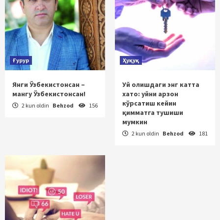
Ғурур
Ҳуқуқ
Янги Ўзбекистонсан –
Уй олишдаги энг катта
мангу Ўзбекистонсан!
хато: уйни арзон
кўрсатиш кейин
2 kun oldin
Behzod
156
қимматга тушиши
мумкин
2 kun oldin
Behzod
181