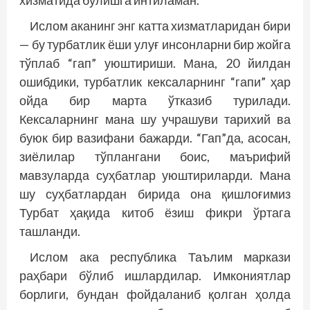
Ислом аканинг энг катта хизматларидан бири
— бу турбатлик ёши улуғ инсонларни бир жойга
тўплаб “гап” уюштириши. Мана, 20 йилдан
ошибдики, турбатлик кексаларнинг “гапи” ҳар
ойда бир марта ўтказиб турилади.
Кексаларнинг мана шу учрашуви тарихий ва
буюк бир вазифани бажарди. “Гап”да, асосан,
зиёлилар тўплангани боис, маърифий
мавзуларда суҳбатлар уюштириларди. Мана
шу суҳбатлардан бирида она қишлоғимиз
Турбат ҳақида китоб ёзиш фикри ўртага
ташланди.
Ислом ака республика Таълим маркази
раҳбари бўлиб ишлардилар. Имкониятлар
борлиги, бундан фойдаланиб қолган ҳолда