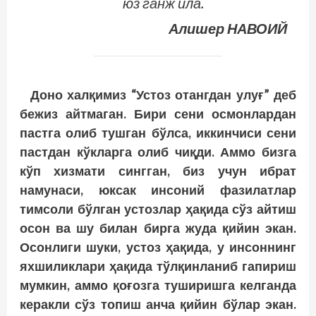
юз ганж ила.
Алишер НАВОИЙ
Доно халқимиз “Устоз отангдан улуғ” деб
бежиз айтмаган. Бири сени осмонлардан
пастга олиб тушган бўлса, иккинчиси сени
пастдан кўкларга олиб чиқди. Аммо бизга
кўп хизмати сингган, биз учун ибрат
намунаси, юксак инсоний фазилатлар
тимсоли бўлган устозлар ҳақида сўз айтиш
осон ва шу билан бирга жуда қийин экан.
Осонлиги шуки, устоз ҳақида, у инсоннинг
яхшиликлари ҳақида тўлқинланиб гапириш
мумкин, аммо қоғозга туширишга келганда
керакли сўз топиш анча қийин бўлар экан.