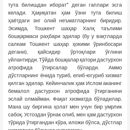
тута билишдан иборат” деган гаплари эсга
келади. Ҳақиқатан ҳам ўзни тута билиш
ҳаётдаги энг олий неъматларнинг биридир.
Эсимда, Тошкент шаҳар Халқ таълими
бошқармаси раҳбари эдилар (бу у вақтларда
салкам Тошкент шаҳар ҳокими ўринбосари
дегани), қайсидир ўртоқлари ўғлини
уйлантирди. Тўйда бошқалар қатори дастурхон
атрофида ўтирсалар бўларди. Аммо
дўстларнинг ёнида туриб, елиб-югуриб хизмат
қилган эдилар. Кейинчалик ҳам Ислом аканинг
бемалол дастурхон атрофида ўтирганини
эслай олмайман. Фақат хизматда бўладилар.
Мана шу биргина ҳолат мен учун бир умрлик
сабоқ. Устоздан ўрнак олиб, мен ҳам дастурхон
тўрида ўтиргандан кўра, иложи бўлса, дўстлар
хизматида бўлишга интиламан.