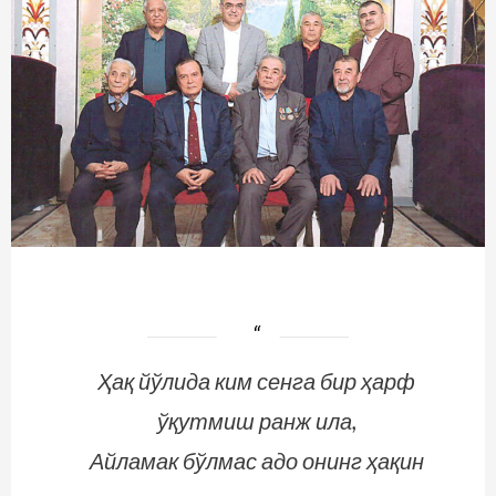
Ҳақ йўлида ким сенга бир ҳарф
ўқутмиш ранж ила,
Айламак бўлмас адо онинг ҳақин