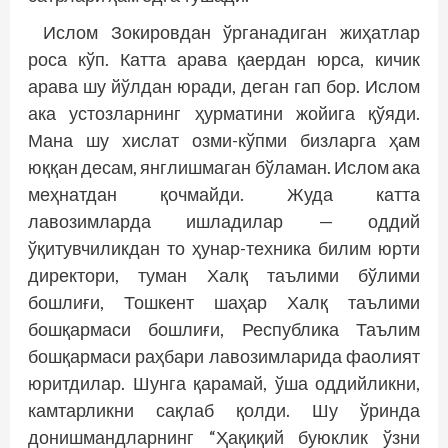
Ислом Зокировдан ўрганадиган жиҳатлар
роса кўп. Катта арава қаердан юрса, кичик
арава шу йўлдан юради, деган гап бор. Ислом
ака устозларнинг ҳурматини жойига қўяди.
Мана шу хислат озми-кўпми бизларга ҳам
юққан десам, янглишмаган бўламан. Ислом ака
меҳнатдан қочмайди. Жуда катта
лавозимларда ишладилар — оддий
ўқитувчиликдан то ҳунар-техника билим юрти
директори, туман Халқ таълими бўлими
бошлиғи, Тошкент шаҳар Халқ таълими
бошқармаси бошлиғи, Республика Таълим
бошқармаси раҳбари лавозимларида фаолият
юритдилар. Шунга қарамай, ўша оддийликни,
камтарликни сақлаб қолди. Шу ўринда
донишмандларнинг “Ҳақиқий буюклик ўзни