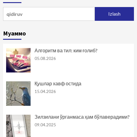
Qidirshish:
Муаммо
Алгоритм ва тил: ким ғолиб?
05.08.2026
Қушлар хавф остида
15.04.2026
Зилзилани ўрганмаса ҳам бўлаверадими?
09.04.2025