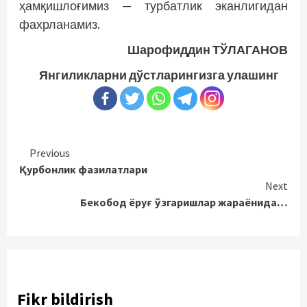
ҳамқишлоғимиз — турбатлик эканлигидан
фахрланамиз.
Шарофиддин ТЎЛАГАНОВ
Янгиликларни дўстларингизга улашинг
Continue
Previous
Қурбонлик фазилатлари
Reading
Next
Бекобод ёруғ ўзгаришлар жараёнида…
Fikr bildirish