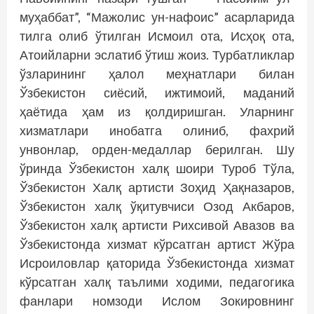
муҳаббат”, “Мажолис ун-нафоис” асарларида
тилга олиб ўтилган Исмоил ота, Исҳоқ ота,
Атоийларни эслатиб ўтиш жоиз. Турбатликлар
ўзларининг ҳалол меҳнатлари билан
Ўзбекистон сиёсий, ижтимоий, маданий
ҳаётида ҳам из қолдиришган. Уларнинг
хизматлари инобатга олиниб, фахрий
унвонлар, орден-медаллар берилган. Шу
ўринда Ўзбекистон халқ шоири Туроб Тўла,
Ўзбекистон Халқ артисти Зоҳид Ҳақназаров,
Ўзбекистон халқ ўқитувчиси Озод Акбаров,
Ўзбекистон халқ артисти Рихсивой Авазов ва
Ўзбекистонда хизмат кўрсатган артист Жўра
Исроиловлар қаторида Ўзбекистонда хизмат
кўрсатган халқ таълими ходими, педагогика
фанлари номзоди Ислом Зокировнинг