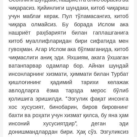
чиқарасиз. Қийинлиги шундаки, китоб чиқариш
учун маблағ керак. Пул тўламасангиз, китоб
чиқара олмайсиз. Бу борада Ислом ака
нашриёт раҳбарияти билан гаплашганига
китоб муаллифларидан бири сифатида мен
гувоҳман. Агар Ислом ака бўлмаганида, китоб
чиқмаслиги аниқ эди. Яхшиям, акага ўхшаган
ватанпарвар одамлар бор. Айнан шундай
инсонларнинг хизмати, ҳиммати билан Турбат
қишлоғининг қадимий тарихи келажак
авлодларга ёзма тарзда мерос бўлиб
қолишига эришилди. “Эзгулик фақат инсонга
хос хусусият, бинобарин, биров бировнинг
бахти ва роҳати учун хизмат қилса, бу яна ҳам
инсоний хусусиятдир”, деган эди
донишмандлардан бири. Ҳақ сўз. Эзгуликсиз