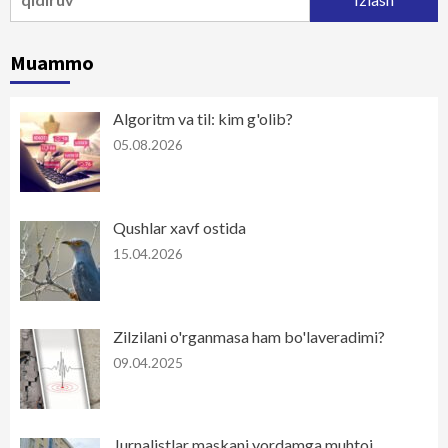
Muammo
Algoritm va til: kim g'olib?
05.08.2026
Qushlar xavf ostida
15.04.2026
Zilzilani o'rganmasa ham bo'laveradimi?
09.04.2025
Jurnalistlar maskani yordamga muhtoj