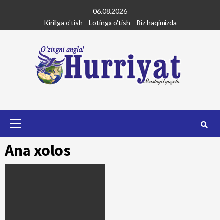
Skip
06.08.2026
to
Kirillga o'tish
Lotinga o'tish
Biz haqimizda
content
Primary
Menu
Ana xolos