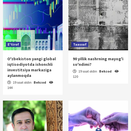
E'tirof
Taassuf
O'zbekiston yangi global
90 yillik nashrning mayog'i
iqtisodiyotda ishonchli
so'ndimi?
investitsiya markaziga
19 soat oldin
Behzod
aylanmoqda
120
19 soat oldin
Behzod
144