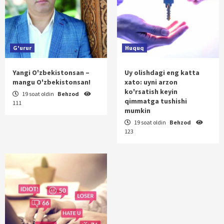
G'urur
Huquq
Yangi O'zbekistonsan –
Uy olishdagi eng katta
mangu O'zbekistonsan!
xato: uyni arzon
ko'rsatish keyin
19 soat oldin
Behzod
qimmatga tushishi
111
mumkin
19 soat oldin
Behzod
123