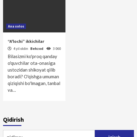
Ana xolos
“A'lochi” ikkichilar
4 yil oldin
Behzod
3 060
Bilasizmi ko'proq qanday
o'quvchilar ota-onasiga
ustozidan shikoyat qilib
boradi? O'qishga umuman
qiziqishi bo'lmagan, tanbal
va…
Qidirish
Qidirshish: