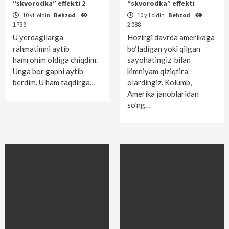
“skvorodka” effekti 2
“skvorodka” effekti
10 yil oldin
Behzod
10 yil oldin
Behzod
1 739
2 088
U yerdagilarga
Hozirgi davrda amerikaga
rahmatimni aytib
bo‘ladigan yoki qilgan
hamrohim oldiga chiqdim.
sayohatingiz bilan
Unga bor gapni aytib
kimniyam qiziqtira
berdim. U ham taqdirga…
olardingiz. Kolumb,
Amerika janoblaridan
so‘ng…