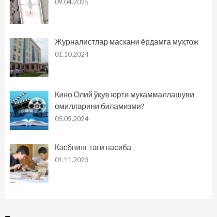
09.04.2025
Журналистлар маскани ёрдамга муҳтож
01.10.2024
Кино Олий ўқув юрти мукаммаллашуви
омилларини биламизми?
05.09.2024
Касбнинг таги насиба
01.11.2023