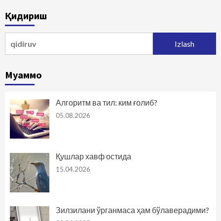
bo‘yicha
Қидириш
harakatlanish
Qidirshish:
Муаммо
Алгоритм ва тил: ким ғолиб?
05.08.2026
Қушлар хавф остида
15.04.2026
Зилзилани ўрганмаса ҳам бўлаверадими?