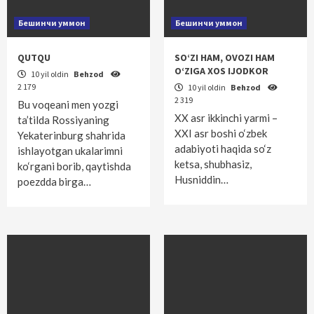
Бешинчи уммон
Бешинчи уммон
QUTQU
SO‘ZI HAM, OVOZI HAM
O‘ZIGA XOS IJODKOR
10 yil oldin
Behzod
2 179
10 yil oldin
Behzod
2 319
Bu voqeani men yozgi
XX asr ikkinchi yarmi –
ta’tilda Rossiyaning
XXI asr boshi o‘zbek
Yekaterinburg shahrida
adabiyoti haqida so‘z
ishlayotgan ukalarimni
ketsa, shubhasiz,
ko‘rgani borib, qaytishda
Husniddin…
poezdda birga…