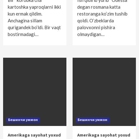
Bir “korobka”cha
Ish qidirib yurib “Odessa”
kartoshka yaproqlarni ikki
degan rosmana katta
kun ermak qildim.
restoranga ko‘zim tushib
Anchagina sillam
qoldi. O‘zbeklarda
qurigandek bo‘ldi. Bir vaqt
palovxonni pishira
bostirmadagi…
olmaydigan…
Бешинчи уммон
Бешинчи уммон
Amerikaga sayohat yoxud
Amerikaga sayohat yoxud