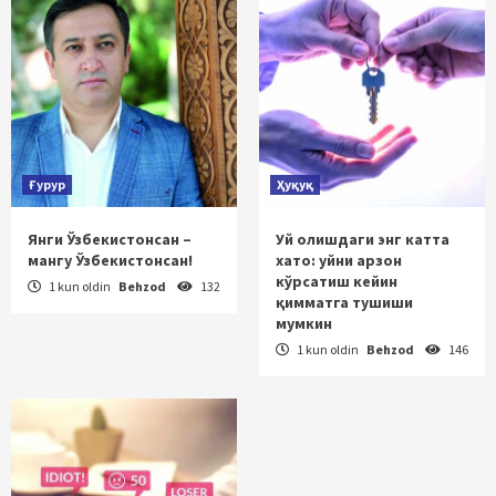
Ғурур
Ҳуқуқ
Янги Ўзбекистонсан –
Уй олишдаги энг катта
мангу Ўзбекистонсан!
хато: уйни арзон
кўрсатиш кейин
1 kun oldin
Behzod
132
қимматга тушиши
мумкин
1 kun oldin
Behzod
146