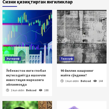
Сизни қизиқтирган янгиликлар
Эътироф
Таассуф
Ўзбекистон янги глобал
90 йиллик нашрнинг
иқтисодиётда ишончли
маёғи сўндими?
инвестиция марказига
1 kun oldin
Behzod
144
айланмоқда
1 kun oldin
Behzod
188