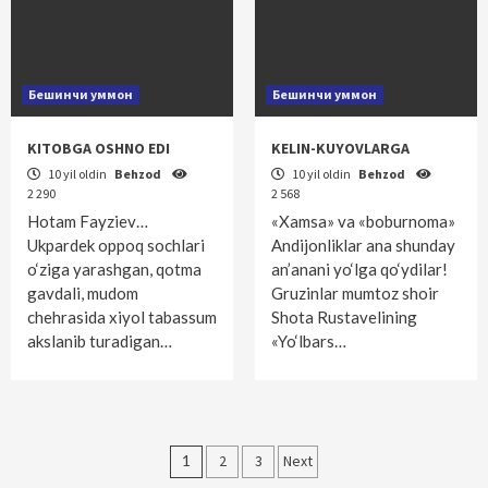
Бешинчи уммон
Бешинчи уммон
KITOBGA OSHNO EDI
KELIN-KUYOVLARGA
10 yil oldin
Behzod
10 yil oldin
Behzod
2 290
2 568
Hotam Fayziev…
«Xamsa» va «boburnoma»
Ukpardek oppoq sochlari
Andijonliklar ana shunday
o‘ziga yarashgan, qotma
an’anani yo‘lga qo‘ydilar!
gavdali, mudom
Gruzinlar mumtoz shoir
chehrasida xiyol tabassum
Shota Rustavelining
akslanib turadigan…
«Yo‘lbars…
Maqolalar
1
2
3
Next