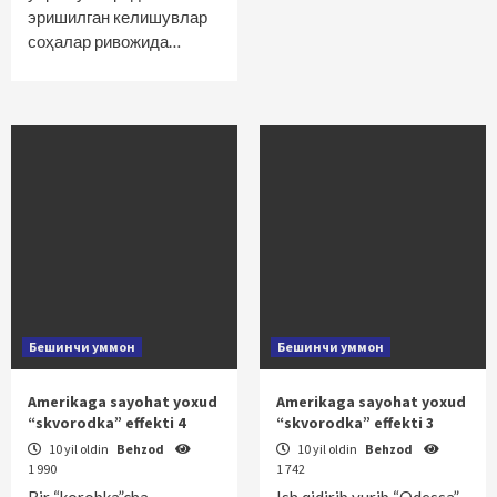
эришилган келишувлар
соҳалар ривожида…
Бешинчи уммон
Бешинчи уммон
Amerikaga sayohat yoxud
Amerikaga sayohat yoxud
“skvorodka” effekti 4
“skvorodka” effekti 3
10 yil oldin
Behzod
10 yil oldin
Behzod
1 990
1 742