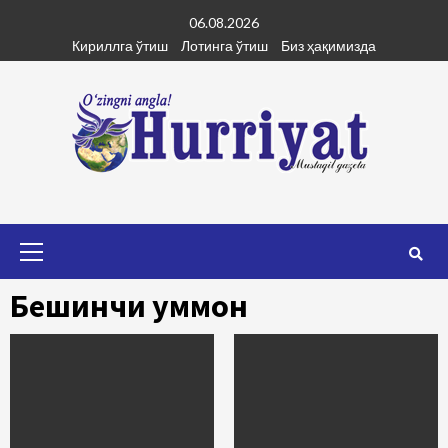
Skip
06.08.2026
to
Кириллга ўтиш
Лотинга ўтиш
Биз ҳақимизда
content
Primary
Menu
Бешинчи уммон