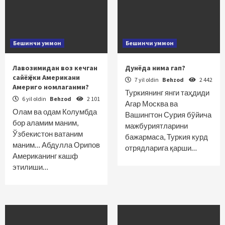
Бешинчи уммон
Бешинчи уммон
Лавозимидан воз кечган
Дунёда нима гап?
сайёҳ ёки Американи
7 yil oldin
Behzod
2 442
Америго номлаганми?
Туркиянинг янги таҳдиди
6 yil oldin
Behzod
2 101
Агар Москва ва
Олам ва одам Колумбда
Вашингтон Сурия бўйича
бор аламим маним,
мажбуриятларини
Ўзбекистон ватаним
бажармаса, Туркия курд
маним… Абдулла Орипов
отрядларига қарши…
Американинг кашф
этилиши…