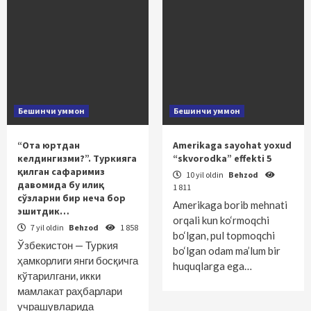
Бешинчи уммон
Бешинчи уммон
“Ота юртдан
Amerikaga sayohat yoxud
келдингизми?”. Туркияга
“skvorodka” effekti 5
қилган сафаримиз
10 yil oldin
Behzod
давомида бу илиқ
1 811
сўзларни бир неча бор
Amerikaga borib mehnati
эшитдик…
orqali kun ko‘rmoqchi
7 yil oldin
Behzod
1 858
bo‘lgan, pul topmoqchi
Ўзбекистон — Туркия
bo‘lgan odam ma’lum bir
ҳамкорлиги янги босқичга
huquqlarga ega…
кўтарилгани, икки
мамлакат раҳбарлари
учрашувларида