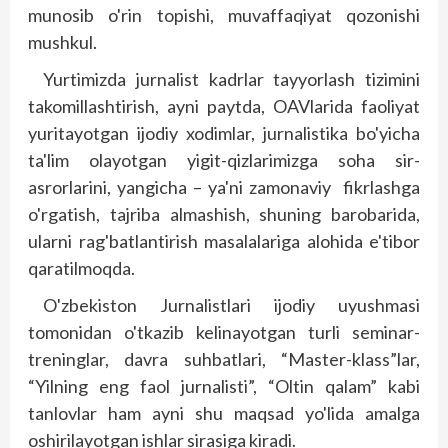
munosib o'rin topishi, muvaffaqiyat qozonishi
mushkul.
Yurtimizda jurnalist kadrlar tayyorlash tizimini
takomillashtirish, ayni paytda, OAVlarida faoliyat
yuritayotgan ijodiy xodimlar, jurnalistika bo'yicha
ta'lim olayotgan yigit-qizlarimizga soha sir-
asrorlarini, yangicha – ya'ni zamonaviy fikrlashga
o'rgatish, tajriba almashish, shuning barobarida,
ularni rag'batlantirish masalalariga alohida e'tibor
qaratilmoqda.
O'zbekiston Jurnalistlari ijodiy uyushmasi
tomonidan o'tkazib kelinayotgan turli seminar-
treninglar, davra suhbatlari, “Master-klass”lar,
“Yilning eng faol jurnalisti”, “Oltin qalam” kabi
tanlovlar ham ayni shu maqsad yo'lida amalga
oshirilayotgan ishlar sirasiga kiradi.