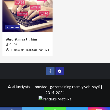
Muammo
Algoritm va til: kim
g'olib?
3 kun oldin
Behzod
174
Facebook
Telegram
©
«Hurriyat»
— mustaqil gazetasining rasmiy veb-sayti
|
2014-2024