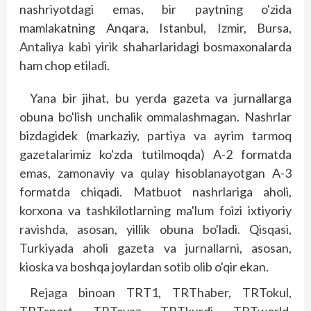
nashriyotdagi emas, bir paytning o'zida
mamlakatning Anqara, Istanbul, Izmir, Bursa,
Antaliya kabi yirik shaharlaridagi bosmaxonalarda
ham chop etiladi.
Yana bir jihat, bu yerda gazeta va jurnallarga
obuna bo'lish unchalik ommalashmagan. Nashrlar
bizdagidek (markaziy, partiya va ayrim tarmoq
gazetalarimiz ko'zda tutilmoqda) A-2 formatda
emas, zamonaviy va qulay hisoblanayotgan A-3
formatda chiqadi. Matbuot nashrlariga aholi,
korxona va tashkilotlarning ma'lum foizi ixtiyoriy
ravishda, asosan, yillik obuna bo'ladi. Qisqasi,
Turkiyada aholi gazeta va jurnallarni, asosan,
kioska va boshqa joylardan sotib olib o'qir ekan.
Rejaga binoan TRT1, TRThaber, TRTokul,