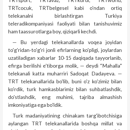
TRTsport, TRTavaz, TRTkurdi, TRTworld,
TRTcocuk, TRTbelgesel kabi o'ndan ortiq
telekanalni birlashtirgan Turkiya
teleradikompaniyasi faoliyati bilan tanishuvimiz
ham taassurotlarga boy, qiziqarli kechdi.
— Bu yerdagi telekanallarda voqea joyidan
to'g'ridan-to'g'ri jonli efirlarning ko'pligi, joylardan
uzatiladigan xabarlar 10-15 daqiqada tayyorlanib,
efirga berilishi e'tiborga molik, — deydi “Mahalla”
telekanali katta muharriri Sadoqat Dadayeva. —
TRT telekanallarida bo'lib, buni o'z ko'zimiz bilan
ko'rdik, turk hamkasblarimiz bilan suhbatlashdik,
do'stlashdik, eng muhimi, tajriba almashish
imkoniyatiga ega bo'ldik.
Turk madaniyatining chinakam tar­g'ibotchisiga
aylangan TRT telekanallarida boshqa millat va