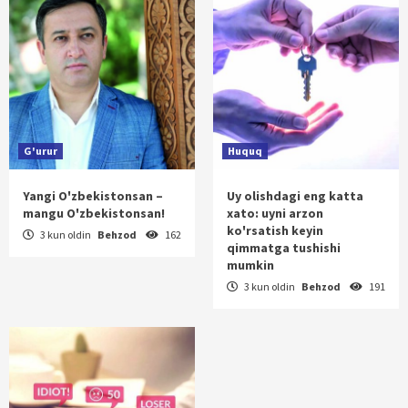
G'urur
Huquq
Yangi O'zbekistonsan –
Uy olishdagi eng katta
mangu O'zbekistonsan!
xato: uyni arzon
ko'rsatish keyin
3 kun oldin
Behzod
162
qimmatga tushishi
mumkin
3 kun oldin
Behzod
191