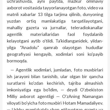
uchrashuvda, ayni paytda, mazkur ommaviy
axborot vositasida tayyorlanayotgan foto, video va
matnli xabarlar 13 tilga tarjima qilinib, dunyoning
yuzdan ortiq mamlakatiga tarqatilayotgani,
mahalliy gazeta va jurnallar, teleradiokanallar
agentlik materiallaridan faol foydalanib
kelayotgani aytib o'tildi. Ta'kidlanganidek, yildan-
yilga “Anadolu” qamrab olayotgan hududlar
geografiyasi kengayib, xodimlari soni ko'payib
bormoqda.
— Agentlik xodimlari, jumladan, foto muxbirlari
ish jarayoni bilan tanishib, ular olgan bir qancha
suratlarni ko'zdan kechirish, tajriba almashish
imkoniyatiga ega bo'ldim, — deydi O'zbekiston
Milliy axborot agentligi — O'zAning Namangan
viloyati bo'yicha foto muxbiri Hotam Mamadaliyev.
— Ushbu mamlakatda chop etilayotgan gazeta va