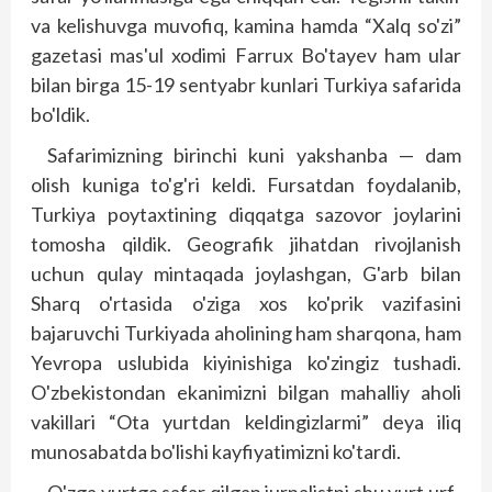
va kelishuvga muvofiq, kamina hamda “Xalq so'zi”
gazetasi mas'ul xodimi Farrux Bo'tayev ham ular
bilan birga 15-19 sentyabr kunlari Turkiya safarida
bo'ldik.
Safarimizning birinchi kuni yakshanba — dam
olish kuniga to'g'ri keldi. Fursatdan foydalanib,
Turkiya poytaxtining diqqatga sazovor joylarini
tomosha qildik. Geografik jihatdan rivojlanish
uchun qulay mintaqada joylashgan, G'arb bilan
Sharq o'rtasida o'ziga xos ko'prik vazifasini
bajaruvchi Turkiyada aholining ham sharqona, ham
Yevropa uslubida kiyinishiga ko'zingiz tushadi.
O'zbekistondan ekanimizni bilgan mahalliy aholi
vakillari “Ota yurtdan keldingizlarmi” deya iliq
munosabatda bo'lishi kayfiyatimizni ko'tardi.