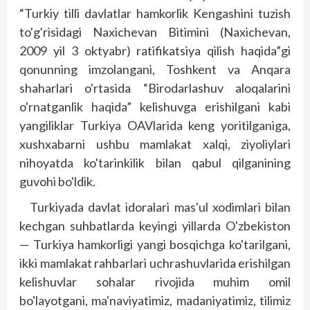
“Turkiy tilli davlatlar hamkorlik Kengashini tuzish
to'g'risidagi Naxichevan Bitimini (Naxichevan,
2009 yil 3 oktyabr) ratifikatsiya qilish haqida”gi
qonunning imzolangani, Toshkent va Anqara
shaharlari o'rtasida “Birodarlashuv aloqalarini
o'rnatganlik haqida” kelishuvga erishilgani kabi
yangiliklar Turkiya OAVlarida keng yoritilganiga,
xushxabarni ushbu mamlakat xalqi, ziyoliylari
nihoyatda ko'tarinkilik bilan qabul qilganining
guvohi bo'ldik.
Turkiyada davlat idoralari mas'ul xodimlari bilan
kechgan suhbatlarda keyingi yillarda O'zbekiston
— Turkiya hamkorligi yangi bosqichga ko'tarilgani,
ikki mamlakat rahbarlari uchrashuvlarida erishilgan
kelishuvlar sohalar rivojida muhim omil
bo'layotgani, ma'naviyatimiz, madaniyatimiz, tilimiz