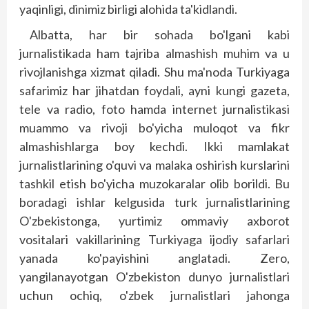
yaqinligi, dinimiz birligi alohida ta'kidlandi.
Albatta, har bir sohada bo'lgani kabi
jurnalistikada ham tajriba almashish muhim va u
rivojlanishga xizmat qiladi. Shu ma'noda Turkiyaga
safarimiz har jihatdan foydali, ayni kungi gazeta,
tele va radio, foto hamda internet jurnalistikasi
muammo va rivoji bo'yicha muloqot va fikr
almashishlarga boy kechdi. Ikki mamlakat
jurnalistlarining o'quvi va malaka oshirish kurslarini
tashkil etish bo'yicha muzokaralar olib borildi. Bu
boradagi ishlar kelgusida turk jurnalistlarining
O'zbekistonga, yurtimiz ommaviy axborot
vositalari vakillarining Turkiyaga ijodiy safarlari
yanada ko'payishini ang­latadi. Zero,
yangilanayotgan O'zbekiston dunyo jurnalistlari
uchun ochiq, o'zbek jurnalistlari jahonga