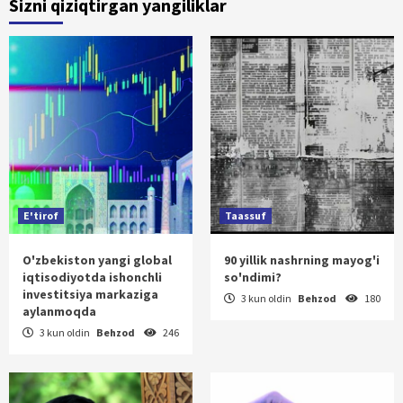
Sizni qiziqtirgan yangiliklar
E'tirof
Taassuf
O'zbekiston yangi global
90 yillik nashrning mayog'i
iqtisodiyotda ishonchli
so'ndimi?
investitsiya markaziga
3 kun oldin
Behzod
180
aylanmoqda
3 kun oldin
Behzod
246