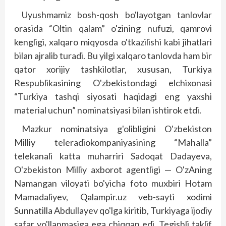
Uyushmamiz bosh-qosh bo'layotgan tanlovlar
orasida “Oltin qalam” o'zining nufuzi, qamrovi
kengligi, xalqaro miqyosda o'tkazilishi kabi jihatlari
bilan ajralib turadi. Bu yilgi xalqaro tanlovda ham bir
qator xorijiy tashkilotlar, xususan, Turkiya
Respublikasining O'zbekis­tondagi elchixonasi
“Turkiya tashqi siyosati haqidagi eng yaxshi
material uchun” nominatsiyasi bilan ishtirok etdi.
Mazkur nominatsiya g'olibligini O'zbekiston
Milliy teleradiokompaniyasining “Mahalla”
telekanali katta muharriri Sadoqat Dadayeva,
O'zbekiston Milliy axborot agentligi — O'zAning
Namangan viloyati bo'yicha foto muxbiri Hotam
Mamadaliyev, Qalampir.uz veb-sayti xodimi
Sunnatilla Abdullayev qo'lga kiritib, Turkiyaga ijodiy
safar yo'llanmasiga ega chiqqan edi. Tegishli taklif