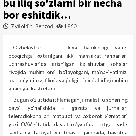
bu iliq so'zlarni bir necha
bor eshitdik…
7 yil oldin
Behzod
1 860
O'zbekiston — Turkiya hamkorligi yangi
bosqichga ko'tarilgani, ikki mamlakat rahbarlari
uchrashuvlarida erishilgan kelishuvlar sohalar
rivojida muhim omil bo'layotgani, ma'naviyatimiz,
madaniyatimiz, tilimiz yaqinligi, dinimiz birligi muhim
ahamiyat kasb etadi.
Bugun o'z ustida ishlamagan jurnalist, u sohaning
qaysi yo'nalishida – gazeta va jurnallar,
teleradiokanallar, matbuot va axborot xizmatlari
yoki OAV sifatida davlat ro'yxatidan o'tgan veb-
saytlarda faoliyat yuritmasin, jamoada, hayotda