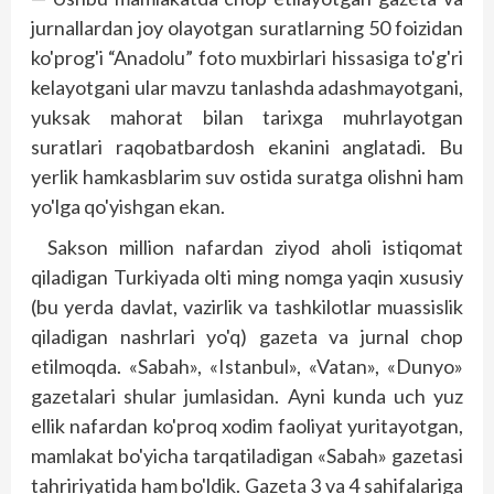
jurnallardan joy olayotgan suratlarning 50 foizidan
ko'prog'i “Anadolu” foto muxbirlari hissasiga to'g'ri
kelayotgani ular mavzu tanlashda adashmayotgani,
yuksak mahorat bilan tarixga muhrlayotgan
suratlari raqobatbardosh ekanini anglatadi. Bu
yerlik hamkasblarim suv ostida suratga olishni ham
yo'lga qo'yishgan ekan.
Sakson million nafardan ziyod aholi istiqomat
qiladigan Turkiyada olti ming nomga yaqin xususiy
(bu yerda davlat, vazirlik va tashkilotlar muassislik
qiladigan nashrlari yo'q) gazeta va jurnal chop
etilmoqda. «Sabah», «Istanbul», «Vatan», «Dunyo»
gazetalari shular jumlasidan. Ayni kunda uch yuz
ellik nafardan ko'proq xodim faoliyat yuritayotgan,
mamlakat bo'yicha tarqatiladigan «Sabah» gazetasi
tahririyatida ham bo'ldik. Gazeta 3 va 4 sahifalariga