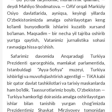
deydi Mahliyo Shodmatova. — OAV orqali Markiziy
Osiyo davlatlarida, ayniqsa, keyingi yillarda
O'zbekistonimizda amalga oshirilayotgan keng
ko'lamli bunyodkorlik ishlarini kuzatib xursand
bo'laman. Maqsadim – bir necha yil tajriba oshirib
yurtga qaytish, Vatanimiz jurnalistika sohasi
ravnaqiga hissa qo'shish.
Safarimiz davomida Anqaradagi Turkiya
Prezidenti qarorgohida, mamlakat parlamentida,
Istanbuldagi “Ayya-Sofiya” muzeyi, Turkiya
ishbirligi va muvofiqlashtirish agentligi — TiKA kabi
bir qator davlat tashkilotlari va tarixiy maskanlarda
ham bo'ldik. Taassurotlarimiz boyib, O'zbe­kis­ton —
Turkiya hamkorligi doirasida amalga oshirilayotgan
ishlar bilan tanishib yurgan chog'imizda
Prezidentimiz Shavkat Mirziyoyev tomonidan