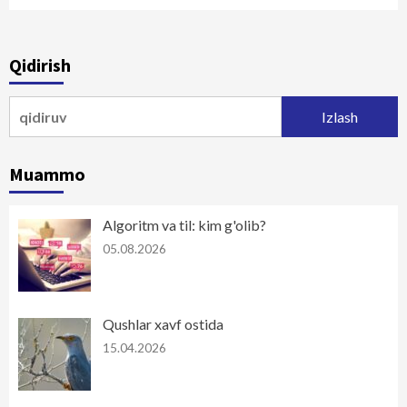
Qidirish
Qidirshish:
Muammo
Algoritm va til: kim g'olib?
05.08.2026
Qushlar xavf ostida
15.04.2026