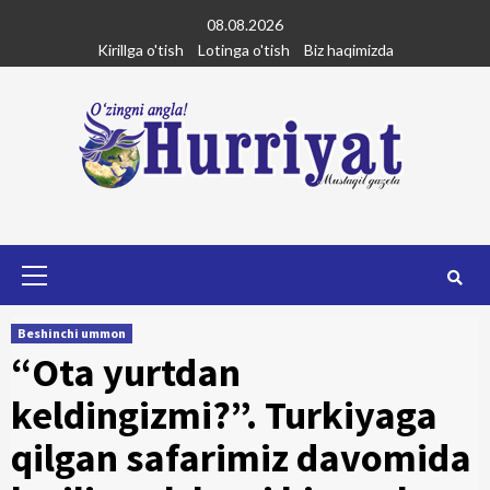
Skip
08.08.2026
to
Kirillga o'tish
Lotinga o'tish
Biz haqimizda
content
Primary
Menu
Beshinchi ummon
“Ota yurtdan
keldingizmi?”. Turkiyaga
qilgan safarimiz davomida