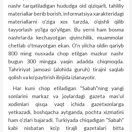
nashr tarqatiladigan hududga oid qiziqarli, tahliliy
materiallar berib borish, informatsiya xarakteridagi
materiallarni o'ziga xos tarzda, o'qishli qilib
tayyorlash yo'lga qo'yilgan. Bu yerni ham bosma
nashrlarda kechayotgan qiyinchilik, muammolar
chetlab o'tmayotgan ekan. O'n yilcha oldin qariyb
800 ming nusxada chop etilgan mazkur nashr
bugun 300 mingga yaqin adadda chiqmoqda.
Tahririyat jamoasi (alohida guruh) tirajni saqlab
qolish va ko'paytirish ilinjida izlanayotir.
Har kuni chop etiladigan “Sabah”­ning yangi
sonlarini markaz va joylardagi gazeta mas'ul
xodimlari qisqa vaqt ichida gazetxonlarga
yetkazadi, boshqacha ayt­ganda, pochta xizmatini
ham o'zlari bajaradi. Turkiyada chiqadigan “Sabah”
kabi nisbatan ko'p tirajli gazetalari bitta