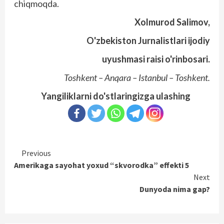
chiqmoqda.
Xolmurod Salimov,
O'zbekiston Jurnalistlari ijodiy
uyushmasi raisi o'rinbosari.
Toshkent – Anqara – Istanbul – Toshkent.
Yangiliklarni do'stlaringizga ulashing
Continue
Previous
Amerikaga sayohat yoxud “skvorodka” effekti 5
Reading
Next
Dunyoda nima gap?