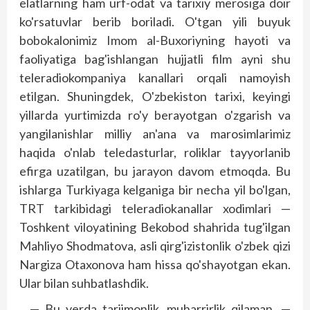
elatlarning ham urf-odat va tarixiy merosiga doir
ko'rsatuvlar berib boriladi. O'tgan yili buyuk
bobokalonimiz Imom al-Buxoriyning hayoti va
faoliyatiga bag'ishlangan hujjatli film ayni shu
teleradiokompaniya kanallari orqali namoyish
etilgan. Shuningdek, O'zbekiston tarixi, keyingi
yillarda yurtimizda ro'y berayotgan o'zgarish va
yangilanishlar milliy an'ana va marosimlarimiz
haqida o'nlab teledasturlar, roliklar tayyorlanib
efirga uzatilgan, bu jarayon davom etmoqda. Bu
ishlarga Turkiyaga kelganiga bir necha yil bo'lgan,
TRT tarkibidagi teleradiokanallar xodimlari —
Toshkent viloyatining Bek­obod shahrida tug'ilgan
Mahliyo Shodmatova, asli qirg'izistonlik o'zbek qizi
Nargiza Otaxonova ham hissa qo'shayotgan ekan.
Ular bilan suhbatlashdik.
— Bu yerda tarjimonlik, muharrirlik qilaman, —