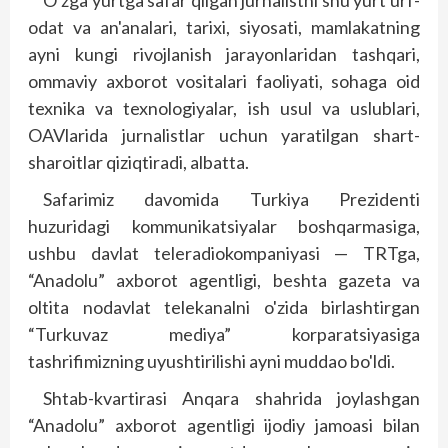
O'zga yurtga safar qilgan jurnalistni shu yurt urf-
odat va an'analari, tarixi, siyosati, mamlakatning
ayni kungi rivojlanish jarayonlaridan tashqari,
ommaviy axborot vositalari faoliyati, sohaga oid
texnika va texnologiyalar, ish usul va uslublari,
OAVlarida jurnalistlar uchun yaratilgan shart-
sharoitlar qiziqtiradi, albatta.
Safarimiz davomida Turkiya Prezidenti
huzuridagi kommunikatsiyalar boshqarmasiga,
ushbu davlat teleradiokompaniyasi — TRTga,
“Anadolu” axborot agentligi, beshta gazeta va
oltita nodavlat telekanalni o'zida birlashtirgan
“Turkuvaz mediya” korparatsiyasiga
tashrifimizning uyushtirilishi ayni muddao bo'ldi.
Shtab-kvartirasi Anqara shahrida joylashgan
“Anadolu” axborot agentligi ijodiy jamoasi bilan