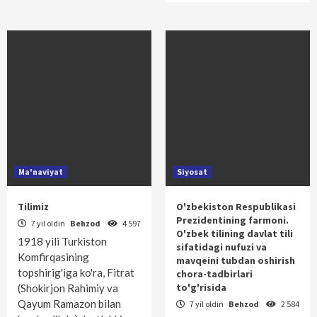
Ma'naviyat
Siyosat
Tilimiz
O'zbekiston Respublikasi
Prezidentining farmoni.
7 yil oldin
Behzod
4 597
O'zbek tilining davlat tili
1918 yili Turkiston
sifatidagi nufuzi va
Komfirqasining
mavqeini tubdan oshirish
topshirig'iga ko'ra, Fitrat
chora-tadbirlari
to'g'risida
(Shokirjon Rahimiy va
Qayum Ramazon bilan
7 yil oldin
Behzod
2 584