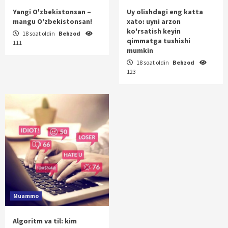
Yangi O'zbekistonsan –
Uy olishdagi eng katta
mangu O'zbekistonsan!
xato: uyni arzon
ko'rsatish keyin
18 soat oldin
Behzod
qimmatga tushishi
111
mumkin
18 soat oldin
Behzod
123
Muammo
Algoritm va til: kim