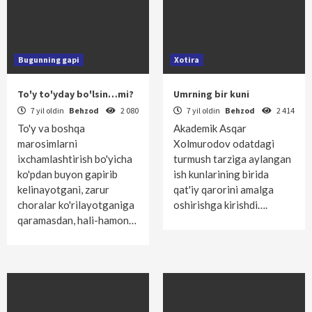
Bugunning gapi
Xotira
To'y to'yday bo'lsin…mi?
Umrning bir kuni
7 yil oldin
Behzod
2 080
7 yil oldin
Behzod
2 414
To'y va boshqa
Akademik Asqar
marosimlarni
Xolmurodov odatdagi
ixchamlashtirish bo'yicha
turmush tarziga aylangan
ko'pdan buyon gapirib
ish kunlarining birida
kelinayotgani, zarur
qat'iy qarorini amalga
choralar ko'rilayotganiga
oshirishga kirishdi….
qaramasdan, hali-hamon…