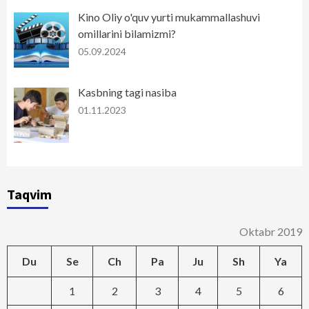
Kino Oliy o'quv yurti mukammallashuvi
omillarini bilamizmi?
05.09.2024
Kasbning tagi nasiba
01.11.2023
Taqvim
Oktabr 2019
Du
Se
Ch
Pa
Ju
Sh
Ya
1
2
3
4
5
6