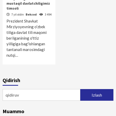
mustaqil davlatchiligimiz
timsoli
7 yil oldin
Behzod
3 494
Prezident Shavkat
Mirziyoyevning o'zbek
tiliga davlat tili maqomi
berilganining o'ttiz
yilligiga bag'ishlangan
tantanali marosimdagi
nutqi…
Qidirish
Qidirshish:
Muammo