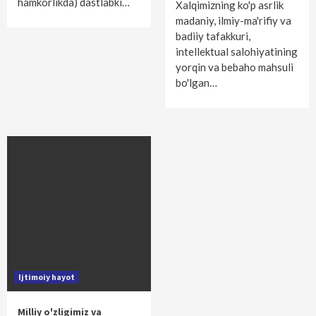
hamkorlikda) dastlabki…
Xalqimizning ko'p asrlik
madaniy, ilmiy-ma'rifiy va
badiiy tafakkuri,
intellektual salohiyatining
yorqin va bebaho mahsuli
bo'lgan…
Ijtimoiy hayot
Milliy o'zligimiz va