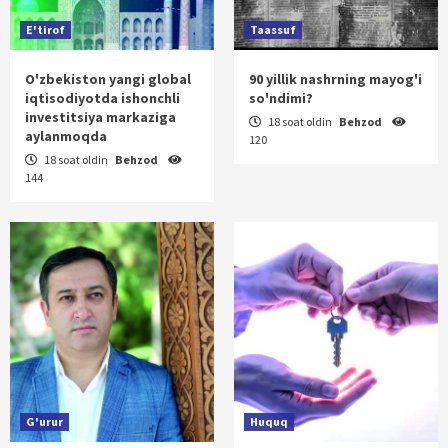
E'tirof
Taassuf
O'zbekiston yangi global
90 yillik nashrning mayog'i
iqtisodiyotda ishonchli
so'ndimi?
investitsiya markaziga
18 soat oldin
Behzod
aylanmoqda
120
18 soat oldin
Behzod
144
G'urur
Huquq