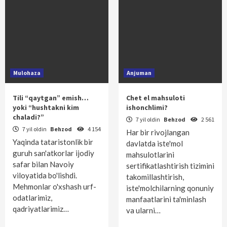
Mulohaza
Anjuman
Tili “qaytgan” emish…
Chet el mahsuloti
yoki “hushtakni kim
ishonchlimi?
chaladi?”
7 yil oldin
Behzod
2 561
7 yil oldin
Behzod
4 154
Har bir rivojlangan
Yaqinda tataristonlik bir
davlatda iste'mol
guruh san'atkorlar ijodiy
mahsulotlarini
safar bilan Navoiy
sertifikatlashtirish tizimini
viloyatida bo'lishdi.
takomillashtirish,
Mehmonlar o'xshash urf-
iste'molchilarning qonuniy
odatlarimiz,
manfaatlarini ta'minlash
qadriyatlarimiz…
va ularni…