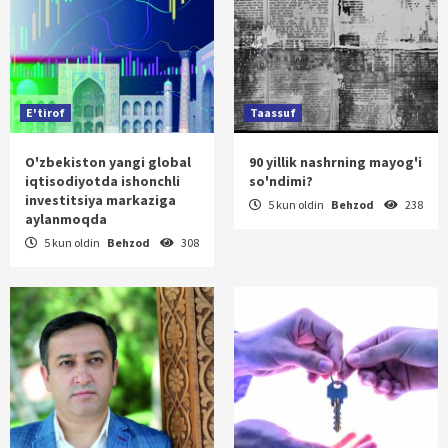
E'tirof
Taassuf
O'zbekiston yangi global
90 yillik nashrning mayog'i
iqtisodiyotda ishonchli
so'ndimi?
investitsiya markaziga
5 kun oldin
Behzod
238
aylanmoqda
5 kun oldin
Behzod
308