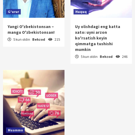
G'urur
Huquq
Yangi O'zbekistonsan –
Uy olishdagi eng katta
mangu O'zbekistonsan!
xato: uyni arzon
ko'rsatish keyin
5 kun oldin
Behzod
215
qimmatga tushishi
mumkin
5 kun oldin
Behzod
246
Muammo