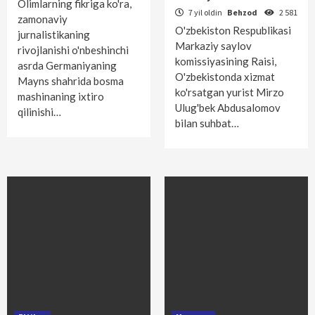
Olimlarning fikriga ko'ra,
7 yil oldin
Behzod
2 581
zamonaviy
O'zbekiston Respublikasi
jurnalistikaning
Markaziy saylov
rivojlanishi o'nbeshinchi
komissiyasining Raisi,
asrda Germaniyaning
O'zbekistonda xizmat
Mayns shahrida bosma
ko'rsatgan yurist Mirzo
mashinaning ixtiro
Ulug'bek Abdusalomov
qilinishi…
bilan suhbat…