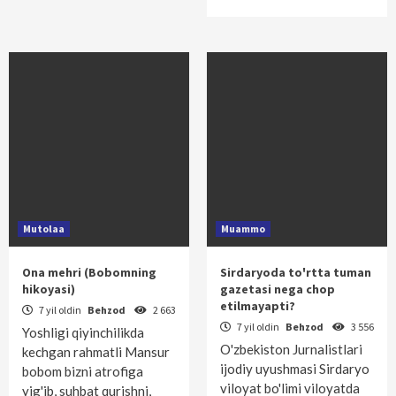
Mutolaa
Muammo
Ona mehri (Bobomning
Sirdaryoda to'rtta tuman
hikoyasi)
gazetasi nega chop
etilmayapti?
7 yil oldin
Behzod
2 663
7 yil oldin
Behzod
3 556
Yoshligi qiyinchilikda
O'zbekiston Jurnalistlari
kechgan rahmatli Mansur
ijodiy uyushmasi Sirdaryo
bobom bizni atrofiga
viloyat bo'limi viloyatda
yig'ib, suhbat qurishni,