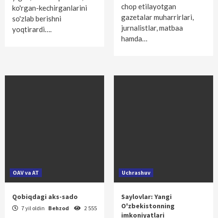
chop etilayotgan
ko'rgan-kechirganlarini
gazetalar muharrirlari,
so'zlab berishni
jurnalistlar, matbaa
yoqtirardi….
hamda…
OAV va AT
Uchrashuv
Qobiqdagi aks-sado
Saylovlar: Yangi
O'zbekistonning
7 yil oldin
Behzod
2 555
imkoniyatlari