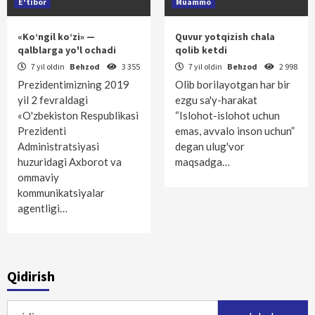
E'tibor
Muammo
«Ko‘ngil ko‘zi» —
Quvur yotqizish chala
qalblarga yo'l ochadi
qolib ketdi
7 yil oldin
Behzod
3 355
7 yil oldin
Behzod
2 998
Prezidentimizning 2019
Olib borilayotgan har bir
yil 2 fevraldagi
ezgu sa'y-harakat
«O'zbekiston Respublikasi
“Islohot-islohot uchun
Prezidenti
emas, avvalo inson uchun”
Administratsiyasi
degan ulug'vor
huzuridagi Axborot va
maqsadga…
ommaviy
kommunikatsiyalar
agentligi…
Qidirish
Qidirshish: