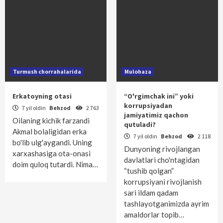
Turmush chorrahalarida
Mulohaza
Erkatoyning otasi
“O'rgimchak ini” yoki
korrupsiyadan
7 yil oldin
Behzod
2 763
jamiyatimiz qachon
Oilaning kichik farzandi
qutuladi?
Akmal bolaligidan erka
7 yil oldin
Behzod
2 118
bo'lib ulg'aygandi. Uning
Dunyoning rivojlangan
xarxashasiga ota-onasi
davlatlari cho'ntagidan
doim quloq tutardi. Nima…
“tushib qolgan”
korrupsiyani rivojlanish
sari ildam qadam
tashlayotganimizda ayrim
amaldorlar topib…