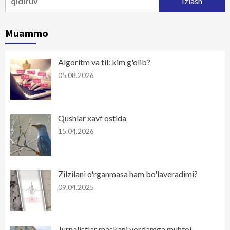
Muammo
Algoritm va til: kim g'olib?
05.08.2026
Qushlar xavf ostida
15.04.2026
Zilzilani o'rganmasa ham bo'laveradimi?
09.04.2025
Jurnalistlar maskani yordamga muhtoj