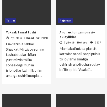
Ta'lim
Anjuman
Yuksak tamal toshi
Aholi uchun zamonaviy
qulayliklar
7 yil oldin
Behzod
2 078
7 yil oldin
Behzod
2 537
Davlatimiz rahbari
Mamlakatimizda plastik
Shavkat Mirziyoyevning
kartalar orqali naqd pulsiz
tashabbuslari bilan
to'lovlarni amalga
yurtimizda ta'lim
oshirish aholi uchun qulay
sohasidagi muhim
bo'lib qoldi. “Asaka”…
islohotlar izchillik bilan
amalga oshirilmoqda….