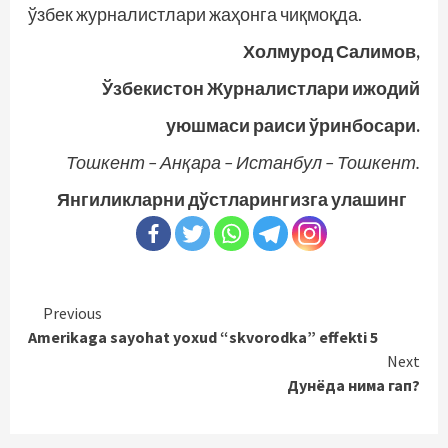
ўзбек журналистлари жаҳонга чиқмоқда.
Холмурод Салимов,
Ўзбекистон Журналистлари ижодий
уюшмаси раиси ўринбосари.
Тошкент – Анқара – Истанбул – Тошкент.
Янгиликларни дўстларингизга улашинг
Continue
Previous
Amerikaga sayohat yoxud “skvorodka” effekti 5
Reading
Next
Дунёда нима гап?