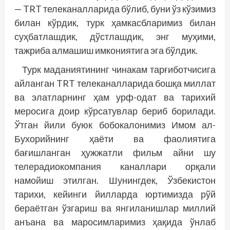
— TRT телеканалларида бўлиб, буни ўз кўзимиз
билан кўрдик, турк ҳамкасбларимиз билан
суҳбатлашдик, дўстлашдик, энг муҳими,
тажриба алмашиш имкониятига эга бўлдик.
Турк маданиятининг чинакам тар­ғиботчисига
айланган TRT телеканалларида бошқа миллат
ва элатларнинг ҳам урф-одат ва тарихий
меросига доир кўрсатувлар бериб борилади.
Ўтган йили буюк бобокалонимиз Имом ал-
Бухорийнинг ҳаёти ва фаолиятига
бағишланган ҳужжатли фильм айни шу
телерадиокомпания каналлари орқали
намойиш этилган. Шунингдек, Ўзбекистон
тарихи, кейинги йилларда юртимизда рўй
бераётган ўзгариш ва янгиланишлар миллий
анъана ва маросимларимиз ҳақида ўнлаб