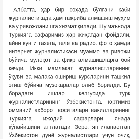
Албатта, ҳар бир соҳада бўлгани каби
журналистикада ҳам тажриба алмашиш муҳим
ва у ривожланишга хизмат қилади. Шу маънода
Туркияга сафаримиз ҳар жиҳатдан фойдали,
айни кунги газета, теле ва радио, фото ҳамда
интернет журналистикаси муаммо ва ривожи
бўйича мулоқот ва фикр алмашишларга бой
кечди. Икки мамлакат журналистларининг
ўқуви ва малака ошириш курсларини ташкил
этиш бўйича музокаралар олиб борилди. Бу
борадаги ишлар келгусида турк
журналистларининг Ўзбекистонга, юртимиз
оммавий ахборот воситалари вакилларининг
Туркияга ижодий сафарлари янада
кўпайишини анг­латади. Зеро, янгиланаётган
Ўзбекистон дунё журналистлари учун очиқ,