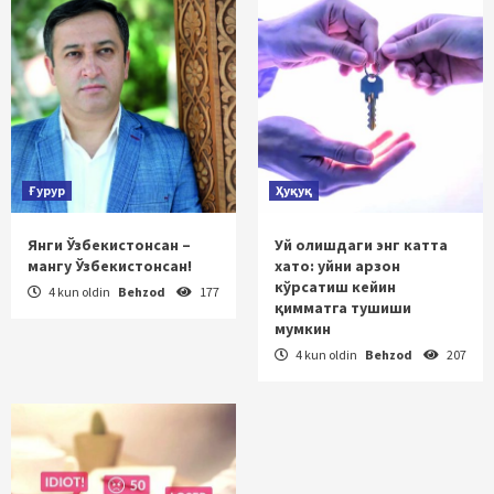
Ғурур
Ҳуқуқ
Янги Ўзбекистонсан –
Уй олишдаги энг катта
мангу Ўзбекистонсан!
хато: уйни арзон
кўрсатиш кейин
4 kun oldin
Behzod
177
қимматга тушиши
мумкин
4 kun oldin
Behzod
207