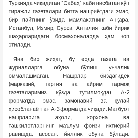
Туркияда чиқадиган “Сабаҳ” каби нисбатан кўп
тиражли газеталари битта нашриётдаги эмас,
бир пайтнинг ўзида мамлакатнинг Анқара,
Истанбул, Измир, Бурса, Анталия каби йирик
шаҳарларидаги босмахоналарда ҳам чоп
этилади.
Яна бир жиҳат, бу ерда газета ва
журналларга обуна бўлиш унчалик
оммалашмаган. Нашрлар биздагидек
(марказий, партия ва айрим тармоқ
газеталаримиз кўзда тутилмоқда) А-2
форматда эмас, замонавий ва қулай
ҳисобланаётган А-3 форматда чиқади. Матбуот
нашрларига аҳоли, корхона ва
ташкилотларнинг маълум фоизи ихтиёрий
равишда, асосан, йиллик обуна бўлади.