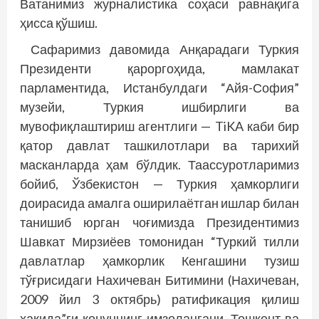
Ватанимиз журналистика соҳаси равнақига
ҳисса қўшиш.
Сафаримиз давомида Анқарадаги Туркия
Президенти қароргоҳида, мамлакат
парламентида, Истанбулдаги “Айя-София”
музейи, Туркия ишбирлиги ва
мувофиқлаштириш агентлиги — TiKA каби бир
қатор давлат ташкилотлари ва тарихий
масканларда ҳам бўлдик. Таассуротларимиз
бойиб, Ўзбе­кис­тон — Туркия ҳамкорлиги
доирасида амалга оширилаётган ишлар билан
танишиб юрган чоғимизда Президентимиз
Шавкат Мирзиёев томонидан “Туркий тилли
давлатлар ҳамкорлик Кенгашини тузиш
тўғрисидаги Нахичеван Битимини (Нахичеван,
2009 йил 3 октябрь) ратификация қилиш
ҳақида”ги қонуннинг имзолангани, Тошкент ва