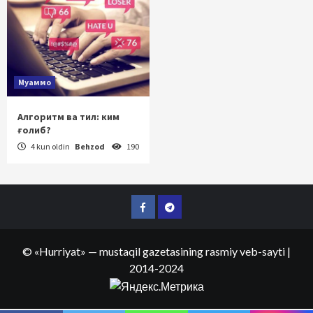
Муаммо
Алгоритм ва тил: ким
ғолиб?
4 kun oldin
Behzod
190
Facebook
Telegram
©
«Hurriyat»
— mustaqil gazetasining rasmiy veb-sayti
|
2014-2024