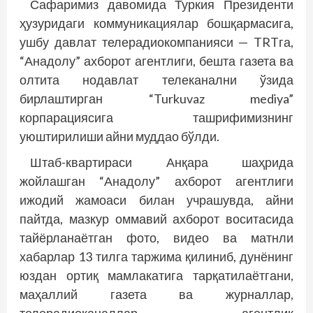
Сафаримиз давомида Туркия Президенти
ҳузуридаги коммуникациялар бошқармасига,
ушбу давлат телерадиокомпанияси — TRTга,
“Анадолу” ахборот агентлиги, бешта газета ва
олтита нодавлат телеканални ўзида
бирлаштирган “Turkuvaz mediya”
корпарациясига ташрифимизнинг
уюштирилиши айни муддао бўлди.
Штаб-квартираси Анқара шаҳрида
жойлашган “Анадолу” ахборот агентлиги
ижодий жамоаси билан учрашувда, айни
пайтда, мазкур оммавий ахборот воситасида
тайёрланаётган фото, видео ва матнли
хабарлар 13 тилга таржима қилиниб, дунёнинг
юздан ортиқ мамлакатига тарқатилаётгани,
маҳаллий газета ва журналлар,