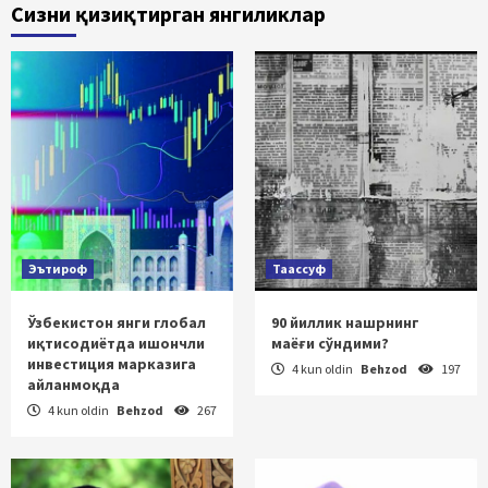
Сизни қизиқтирган янгиликлар
Эътироф
Таассуф
Ўзбекистон янги глобал
90 йиллик нашрнинг
иқтисодиётда ишончли
маёғи сўндими?
инвестиция марказига
4 kun oldin
Behzod
197
айланмоқда
4 kun oldin
Behzod
267