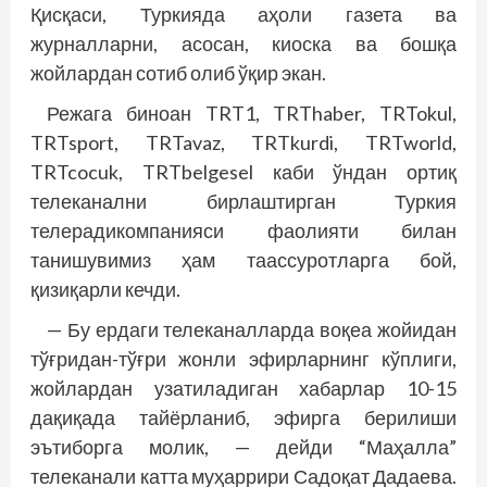
Қисқаси, Туркияда аҳоли газета ва
журналларни, асосан, киоска ва бошқа
жойлардан сотиб олиб ўқир экан.
Режага биноан TRT1, TRThaber, TRTokul,
TRTsport, TRTavaz, TRTkurdi, TRTworld,
TRTcocuk, TRTbelgesel каби ўндан ортиқ
телеканални бирлаштирган Туркия
телерадикомпанияси фаолияти билан
танишувимиз ҳам таассуротларга бой,
қизиқарли кечди.
— Бу ердаги телеканалларда воқеа жойидан
тўғридан-тўғри жонли эфирларнинг кўплиги,
жойлардан узатиладиган хабарлар 10-15
дақиқада тайёрланиб, эфирга берилиши
эътиборга молик, — дейди “Маҳалла”
телеканали катта муҳаррири Садоқат Дадаева.