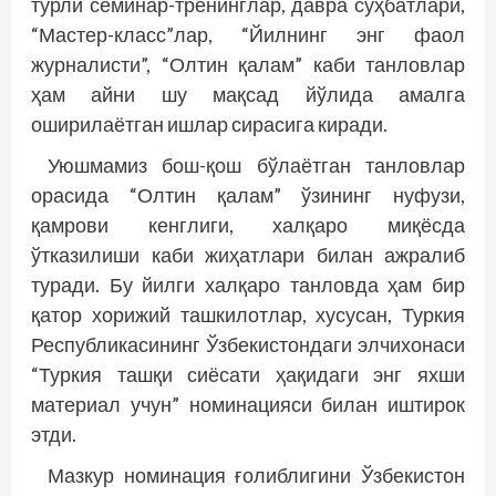
турли семинар-тренинглар, давра суҳбатлари,
“Мастер-класс”лар, “Йилнинг энг фаол
журналисти”, “Олтин қалам” каби танловлар
ҳам айни шу мақсад йўлида амалга
оширилаётган ишлар сирасига киради.
Уюшмамиз бош-қош бўлаётган танловлар
орасида “Олтин қалам” ўзининг нуфузи,
қамрови кенглиги, халқаро миқёсда
ўтказилиши каби жиҳатлари билан ажралиб
туради. Бу йилги халқаро танловда ҳам бир
қатор хорижий ташкилотлар, хусусан, Туркия
Республикасининг Ўзбекис­тондаги элчихонаси
“Туркия ташқи сиёсати ҳақидаги энг яхши
материал учун” номинацияси билан иштирок
этди.
Мазкур номинация ғолиблигини Ўзбекистон