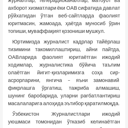
журналлар, телерадиоканаллар, матбуот ва
ахборот хизматлари ёки ОАВ сифатида давлат
рўйхатидан ўтган веб-сайтларда фаолият
юритмасин, жамоада, ҳаётда муносиб ўрин
топиши, муваффақият қозониши мушкул.
Юртимизда журналист кадрлар тайёрлаш
тизимини такомиллаштириш, айни пайтда,
ОАВларида фаолият юритаётган ижодий
ходимлар, журналистика бўйича таълим
олаётган йигит-қизларимизга соҳа сир-
асрорларини, янгича – яъни замонавий
фикрлашга ўргатиш, тажриба алмашиш,
шунинг баробарида, уларни рағбатлантириш
масалаларига алоҳида эътибор қаратилмоқда.
Ўзбекистон Журналистлари ижодий
уюшмаси томонидан ўтказиб келинаётган