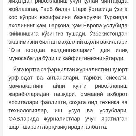
жиҳатдан ривожланиш учун қулай минтақада
жойлашган, Ғарб билан Шарқ ўртасида ўзига
хос кўприк вазифасини бажарувчи Туркияда
аҳолининг ҳам шарқона, ҳам Европа услубида
кийинишига кўзингиз тушади. Ўзбекистондан
эканимизни билган маҳаллий аҳоли вакиллари
“Ота юртдан келдингизларми” дея илиқ
муносабатда бўлиши кайфиятимизни кўтарди.
Ўзга юртга сафар қилган журналистни шу юрт
урф-одат ва анъаналари, тарихи, сиёсати,
мамлакатнинг айни кунги ривожланиш
жараёнларидан ташқари, оммавий ахборот
воситалари фаолияти, соҳага оид техника ва
технологиялар, иш усул ва услублари,
ОАВларида журналистлар учун яратилган
шарт-шароитлар қизиқтиради, албатта.