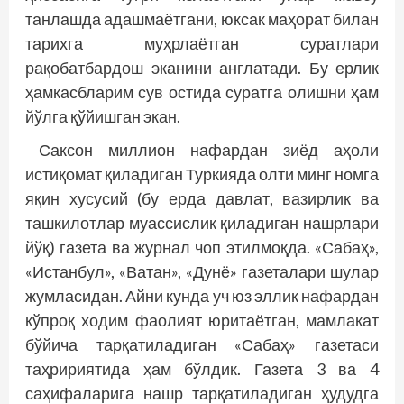
танлашда адашмаётгани, юксак маҳорат билан
тарихга муҳрлаётган суратлари
рақобатбардош эканини англатади. Бу ерлик
ҳамкасбларим сув остида суратга олишни ҳам
йўлга қўйишган экан.
Саксон миллион нафардан зиёд аҳоли
истиқомат қиладиган Туркияда олти минг номга
яқин хусусий (бу ерда давлат, вазирлик ва
ташкилотлар муассислик қиладиган нашрлари
йўқ) газета ва журнал чоп этилмоқда. «Сабаҳ»,
«Истанбул», «Ватан», «Дунё» газеталари шулар
жумласидан. Айни кунда уч юз эллик нафардан
кўпроқ ходим фаолият юритаётган, мамлакат
бўйича тарқатиладиган «Сабаҳ» газетаси
таҳририятида ҳам бўлдик. Газета 3 ва 4
саҳифаларига нашр тарқатиладиган ҳудудга