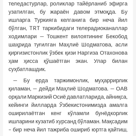
теледастурлар, роликлар тайёрланиб эфирга
узатилган, бу жараён давом этмоқда. Бу
ишларга Туркияга келганига бир неча йил
бўлган, TRT таркибидаги телерадиоканаллар
ходимлари — Тошкент вилоятининг Бек­обод
шаҳрида туғилган Маҳлиё Шодматова, асли
қирғизистонлик ўзбек қизи Наргиза Отахонова
ҳам ҳисса қўшаётган экан. Улар билан
суҳбатлашдик.
— Бу ерда таржимонлик, муҳаррирлик
қиламан, — дейди Маҳлиё Шодматова. — ОАВ
орқали Маркизий Осиё давлатларида, айниқса,
кейинги йилларда Ўзбекистонимизда амалга
оширилаётган кенг кўламли бунёдкорлик
ишларини кузатиб хурсанд бўламан. Мақсадим
– бир неча йил тажриба ошириб юртга қайтиш,