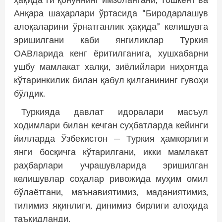
Анқара шаҳарлари ўртасида “Биродарлашув
алоқаларини ўрнатганлик ҳақида” келишувга
эришилгани каби янгиликлар Туркия
ОАВларида кенг ёритилганига, хушхабарни
ушбу мамлакат халқи, зиёлийлари ниҳоятда
кўтаринкилик билан қабул қилганининг гувоҳи
бўлдик.
Туркияда давлат идоралари масъул
ходимлари билан кечган суҳбатларда кейинги
йилларда Ўзбекистон — Туркия ҳамкорлиги
янги босқичга кўтарилгани, икки мамлакат
раҳбарлари учрашувларида эришилган
келишувлар соҳалар ривожида муҳим омил
бўлаётгани, маънавиятимиз, маданиятимиз,
тилимиз яқинлиги, динимиз бирлиги алоҳида
таъкидланди.