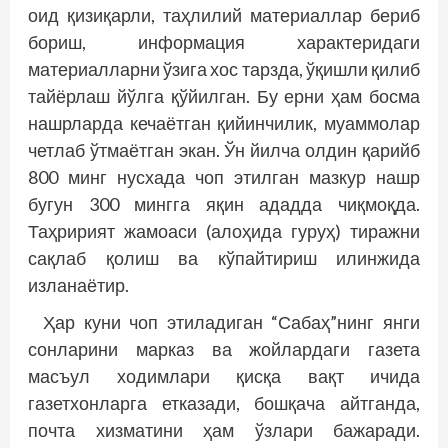
оид қизиқарли, таҳлилий материаллар бериб
бориш, информация характеридаги
материалларни ўзига хос тарзда, ўқишли қилиб
тайёрлаш йўлга қўйилган. Бу ерни ҳам босма
нашрларда кечаётган қийинчилик, муаммолар
четлаб ўтмаётган экан. Ўн йилча олдин қарийб
800 минг нусхада чоп этилган мазкур нашр
бугун 300 мингга яқин ададда чиқмоқда.
Таҳририят жамоаси (алоҳида гуруҳ) тиражни
сақлаб қолиш ва кўпайтириш илинжида
изланаётир.
Ҳар куни чоп этиладиган “Сабаҳ”­нинг янги
сонларини марказ ва жойлардаги газета
масъул ходимлари қисқа вақт ичида
газетхонларга етказади, бошқача айт­ганда,
почта хизматини ҳам ўзлари бажаради.