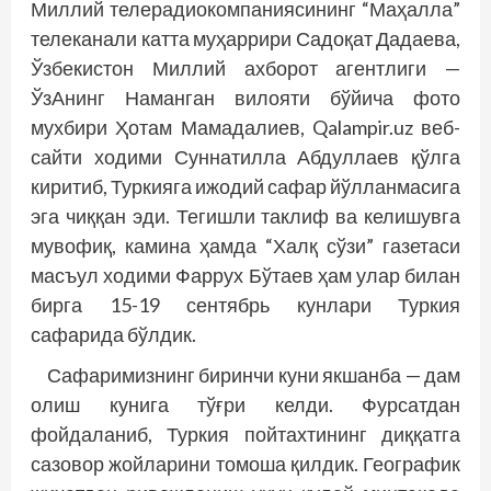
Миллий телерадиокомпаниясининг “Маҳалла”
телеканали катта муҳаррири Садоқат Дадаева,
Ўзбекистон Миллий ахборот агентлиги —
ЎзАнинг Наманган вилояти бўйича фото
мухбири Ҳотам Мамадалиев, Qalampir.uz веб-
сайти ходими Суннатилла Абдуллаев қўлга
киритиб, Туркияга ижодий сафар йўлланмасига
эга чиққан эди. Тегишли таклиф ва келишувга
мувофиқ, камина ҳамда “Халқ сўзи” газетаси
масъул ходими Фаррух Бўтаев ҳам улар билан
бирга 15-19 сентябрь кунлари Туркия
сафарида бўлдик.
Сафаримизнинг биринчи куни якшанба — дам
олиш кунига тўғри келди. Фурсатдан
фойдаланиб, Туркия пойтахтининг диққатга
сазовор жойларини томоша қилдик. Географик