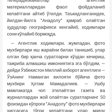
телерадиоканаллар агентлик
материалларидан фаол фойдаланиб
келаётгани айтиб ўтилди. Таъкидланганидек,
йилдан-йилга “Анадолу” қамраб олаётган
ҳудудлар географияси кенгайиб, ходимлари
сони кўпайиб бормоқда.
— Агентлик ходимлари, жумладан, фото
мухбирлари иш жараёни билан танишиб, улар
олган бир қанча суратларни кўздан кечириш,
тажриба алмашиш имкониятига эга бўлдим, —
дейди Ўзбекистон Миллий ахборот агентлиги —
ЎзАнинг Наманган вилояти бўйича фото
мухбири Ҳотам Мамадалиев. — Ушбу
мамлакатда чоп этилаётган газета ва
журналлардан жой олаётган суратларнинг 50
фоизидан кўпроғи “Анадолу” фото мухбирлари
ҳиссасига тўғри келаётгани улар мавзу