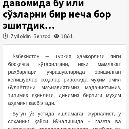
давомида бу илиқ
сўзларни бир неча бор
эшитдик…
7 yil oldin
Behzod
1 861
Ўзбекистон — Туркия ҳамкорлиги янги
босқичга кўтарилгани, икки мамлакат
раҳбарлари учрашувларида эришилган
келишувлар соҳалар ривожида муҳим омил
бўлаётгани, маънавиятимиз, маданиятимиз,
тилимиз яқинлиги, динимиз бирлиги муҳим
аҳамият касб этади.
Бугун ўз устида ишламаган журналист, у
соҳанинг қайси йўналишида – газета ва