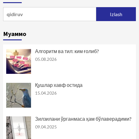
Qidirshish:
Муаммо
Алгоритм ва тил: ким ғолиб?
05.08.2026
Қушлар хавф остида
15.04.2026
Зилзилани ўрганмаса ҳам бўлаверадими?
09.04.2025