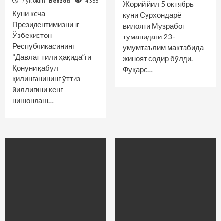
7 yil oldin
Behzod
4 355
Жорий йил 5 октябрь
Куни кеча
куни Сурхондарё
Президентимизнинг
вилояти Музработ
Ўзбекистон
туманидаги 23-
Республикасининг
умумтаълим мактабида
“Давлат тили ҳақида”ги
жиноят содир бўлди.
Қонуни қабул
Фуқаро…
қилинганининг ўттиз
йиллигини кенг
нишонлаш…