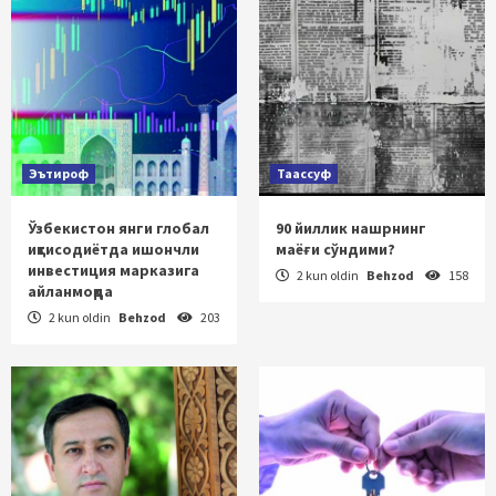
Эътироф
Таассуф
Ўзбекистон янги глобал
90 йиллик нашрнинг
иқтисодиётда ишончли
маёғи сўндими?
инвестиция марказига
2 kun oldin
Behzod
158
айланмоқда
2 kun oldin
Behzod
203