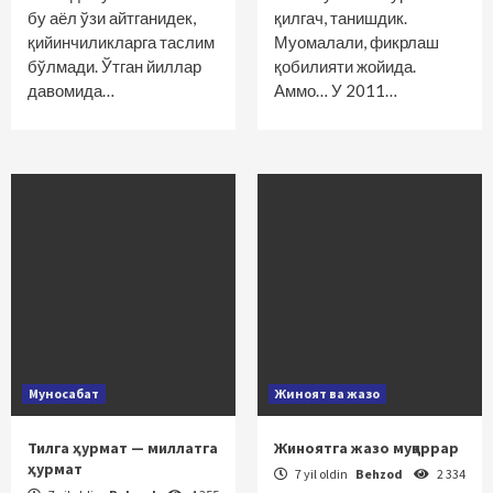
бу аёл ўзи айтганидек,
қилгач, танишдик.
қийинчиликларга таслим
Муомалали, фикрлаш
бўлмади. Ўтган йиллар
қобилияти жойида.
давомида…
Аммо… У 2011…
Муносабат
Жиноят ва жазо
Тилга ҳурмат — миллатга
Жиноятга жазо муқаррар
ҳурмат
7 yil oldin
Behzod
2 334