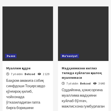
Эъзоз
Ma'naviyat
Муаллим қадри
Мадҳиямизни инглиз
тилида куйлаган қишлоқ
7 yil oldin
Behzod
2 129
муаллимаси
Баҳром амакига собиқ
7 yil oldin
Behzod
3 640
синфдоши Тоҳирсавдо
Оддийгина, ҳокисоргина
қўнғироқ қилиб,
муаллима мадҳияни
чойхонада
куйлаб бўлгач,
ўтказиладиган гапга
мажлисхона гумбурлаган
бирга боришини