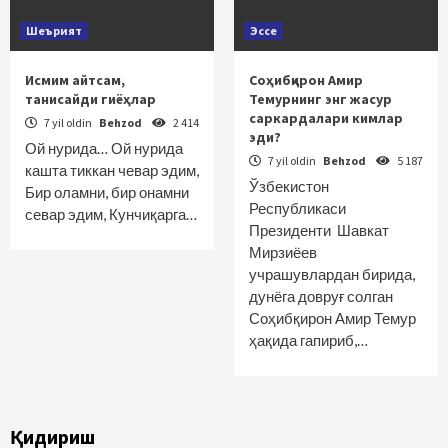
Шеърият
Эссе
Исмим айтсам,
Соҳибқирон Амир
танисайди гиёҳлар
Темурнинг энг жасур
саркардалари кимлар
7 yil oldin
Behzod
2 414
эди?
Ой нурида… Ой нурида
7 yil oldin
Behzod
5 187
кашта тиккан чевар эдим,
Ўзбекистон
Бир оламни, бир онамни
Республикаси
севар эдим, Кунчиқарга…
Президенти Шавкат
Мирзиёев
учрашувлардан бирида,
дунёга довруғ солган
Соҳибқирон Амир Темур
ҳақида гапириб,…
Қидириш