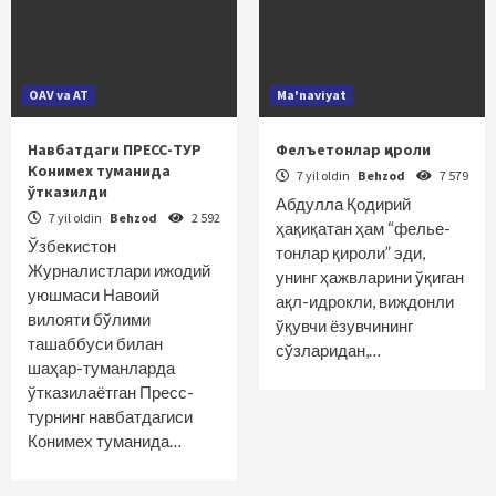
OAV va AT
Ma'naviyat
Навбатдаги ПРЕСС-ТУР
Фелъетонлар қироли
Конимех туманида
7 yil oldin
Behzod
7 579
ўтказилди
Абдулла Қодирий
7 yil oldin
Behzod
2 592
ҳақиқатан ҳам “фелье­
Ўзбекистон
тонлар қироли” эди,
Журналистлари ижодий
унинг ҳажвларини ўқиган
уюшмаси Навоий
ақл-идрокли, виждонли
вилояти бўлими
ўқувчи ёзувчининг
ташаббуси билан
сўзларидан,…
шаҳар-туманларда
ўтказилаётган Пресс-
турнинг навбатдагиси
Конимех туманида…