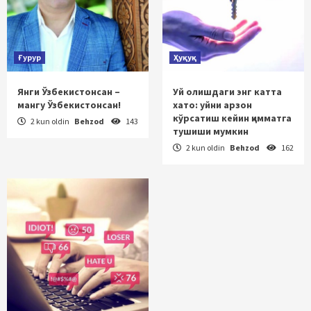
Ғурур
Ҳуқуқ
Янги Ўзбекистонсан –
Уй олишдаги энг катта
мангу Ўзбекистонсан!
хато: уйни арзон
кўрсатиш кейин қимматга
2 kun oldin
Behzod
143
тушиши мумкин
2 kun oldin
Behzod
162