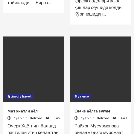
қарсак садолари ва ол­
тайинлади. — Бироз…
қишлар оғушида қолди.
Кўринишидан…
Ijtimoiy hayot
Муаммо
Матонатли аёл
Ёлғиз аёлга зуғум
7 yil oldin
Behzod
3 146
7 yil oldin
Behzod
3 648
Очерк Ҳаётнинг баланд-
Райхон Мусурмонова
пастидан ўтиб келаётган
билан у бизга мурожаат