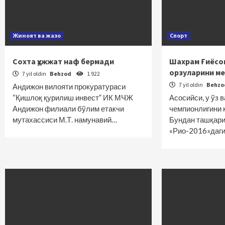
Жиноят ва жазо
Спорт
Сохта ҳужжат наф бермади
Шахрам Ғиёсо
орзуларини м
7 yil oldin
Behzod
1 922
7 yil oldin
Behz
Андижон вилояти прокуратураси
“Қишлоқ қурилиш инвест” ИК МЧЖ
Асосийси, у ўз 
Андижон филиали бўлим етакчи
чемпионлигини қ
мутахассиси М.Т. намунавий…
Бундан ташқари
«Рио-2016»даги