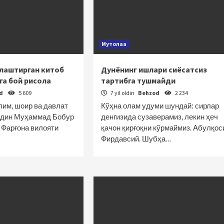
Мутолаа
алаштирган китоб
Дунёнинг ишлари сиёсатсиз
га бой рисола
тартибга тушмайди
od
5 609
7 yil oldin
Behzod
2 234
лим, шоир ва давлат
Кўҳна олам удуми шундай: сирлар
ддин Муҳаммад Бобур
денгизида сузаверамиз, лекин ҳеч
 Фарғона вилояти
қачон қирғоқни кўрмаймиз. Абулқос
Фирдавсий. Шубҳа…