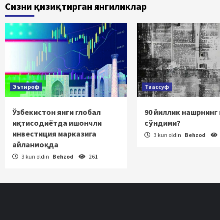
Сизни қизиқтирган янгиликлар
ha
Эътироф
Таассуф
Ўзбекистон янги глобал
90 йиллик нашрнинг
иқтисодиётда ишончли
сўндими?
инвестиция марказига
3 kun oldin
Behzod
айланмоқда
3 kun oldin
Behzod
261