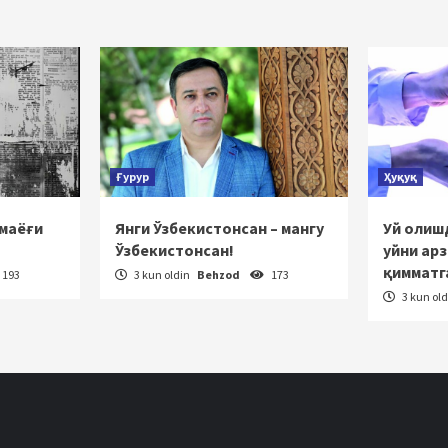
rakatlanish
Ғурур
Ҳуқуқ
 маёғи
Янги Ўзбекистонсан – мангу
Уй олишд
Ўзбекистонсан!
уйни ар
қимматг
193
3 kun oldin
Behzod
173
3 kun ol