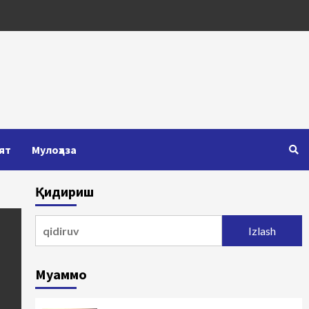
ят
Мулоҳаза
Қидириш
Qidirshish:
Муаммо