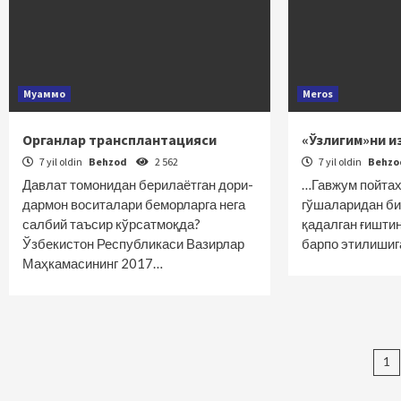
Муаммо
Meros
Органлар трансплантацияси
«Ўзлигим»ни 
7 yil oldin
Behzod
2 562
7 yil oldin
Behz
Давлат томонидан берилаётган дори-
…Гавжум пойтах
дармон воситалари беморларга нега
гўшаларидан бир
салбий таъсир кўрсатмоқда?
қадалган ғиштин
Ўзбекистон Республикаси Вазирлар
барпо этилиши
Маҳкамасининг 2017…
Ma
1
bo