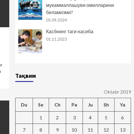
мукаммаллашуви омилларини
биламизми?
05.09.2024
Касбнинг таги насиба
01.11.2023
и
в
Тақвим
Oktabr 2019
Du
Se
Ch
Pa
Ju
Sh
Ya
1
2
3
4
5
6
7
8
9
10
11
12
13