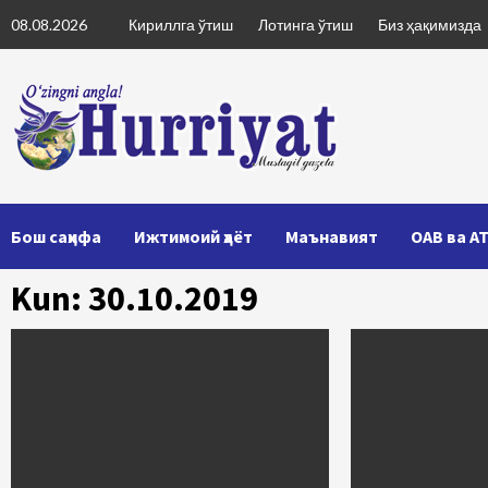
Skip
08.08.2026
Кириллга ўтиш
Лотинга ўтиш
Биз ҳақимизда
to
content
Бош саҳифа
Ижтимоий ҳаёт
Маънавият
ОАВ ва А
Kun: 30.10.2019