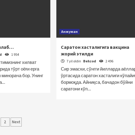
Анжуман
излаб…
Саратон хасталигига вакцина
жорий этилди
od
1 954
7 yil oldin
Behzod
2 496
тимизнинг хилват
ида тўрт оёғи ерга
Сир эмаски, сўнгги йилларда аёлла
 минорача бор. Унинг
ўртасида саратон хасталиги кўпайи
га…
бормоқда. Айниқса, бачадон бўйни
саратони кўп…
qolalar
2
Next
‘yicha