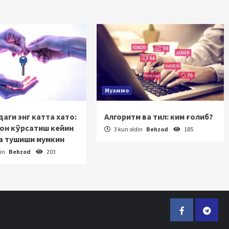
Муаммо
аги энг катта хато:
Алгоритм ва тил: ким ғолиб?
зон кўрсатиш кейин
3 kun oldin
Behzod
185
а тушиши мумкин
din
Behzod
203
Facebook
Telegr