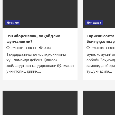
Муаммо
Мулоҳаза
Эътиборсизлик, лоқайдлик
Тарихни сохт
шунчаликми?
ёки нуқсонлар
7 yil oldin
Behzod
2 568
7 yil oldin
Behz
Тандирда пишган иссиқ нонни ким
Буюк қомусий о
хушламайди дейсиз. Қишлоқ
арбоби Заҳири
жойларда эса тандирхонаси бўлмаган
замонидан бери
уйни топиш қийин….
тушунчасига…