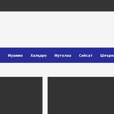
Т
Муаммо
Халқаро
Мутолаа
Сиёсат
Шеъри