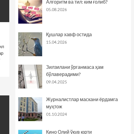
Алгоритм ва тил: ким ғолиб?
05.08.2026
Қушлар хавф остида
15.04.2026
ил
ар
т
Зилзилани ўрганмаса ҳам
бўлаверадими?
09.04.2025
Журналистлар маскани ёрдамга
муҳтож
01.10.2024
Кино Олий ўқув юрти