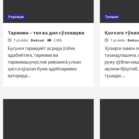
Учрашув
Талқин
Таржима – тил ва дил сўзлашуви
Қоғозга тўкил
7 yil oldin
Behzod
2 995
7 yil oldin
Behz
Бугунги тараққиёт асрида ўзбек
Ҳозирги замон 
адабиётига, таржима ва
таъкидлашича, 
таржимашунослик ривожига улкан
ружу қўйган ки
ҳисса қўшган буюк адибларимиз
ақлини йўқотиб,
қаторида…
тушади….