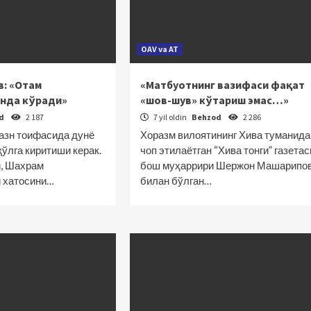
OAV va AT
в: «Отам
«Матбуотнинг вазифаси фақат
енда кўради»
«шов-шув» кўтариш эмас…»
od
2 187
7 yil oldin
Behzod
2 286
вазн тоифасида дунё
Хоразм вилоятининг Хива туманида
ўлга киритиши керак.
чоп этилаётган “Хива тонги” газетас
, Шахрам
бош муҳаррири Шержон Машарипо
 хатосини…
билан бўлган…