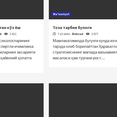
Ma'naviyat
ган кўз ёш
Тоза тарбия булоғи
od
2 421
7 yil oldin
Behzod
2 677
психологларининг
Мамлакатимизда бугунги кунда изч
спиртли ичимликка
тарзда олиб борилаётган Ҳаракатл
шиларнинг аксарияти
стратегиясининг мағзида маънавия
 ҳайвоний ҳолатга
масаласи ҳам тургани рост….