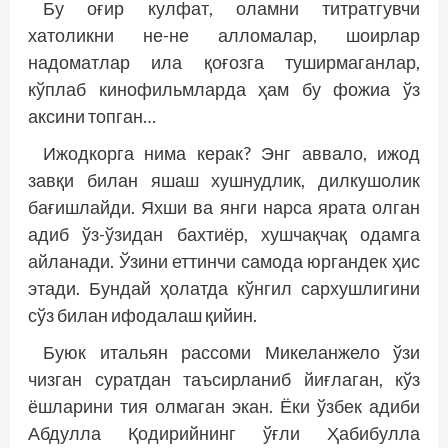
Бу оғир кулфат, оламни титратгувчи
хатоликни не-не алломалар, шоирлар
надоматлар ила қоғозга туширмаганлар,
кўплаб кинофильмларда ҳам бу фожиа ўз
аксини топган…
Ижодкорга нима керак? Энг аввало, ижод
завқи билан яшаш хушнудлик, дилкушолик
бағишлайди. Яхши ва янги нарса ярата олган
адиб ўз-ўзидан бахтиёр, хушчақчақ одамга
айланади. Ўзини еттинчи самода юргандек ҳис
этади. Бундай ҳолатда кўнгил сархушлигини
сўз билан ифодалаш қийин.
Буюк итальян рассоми Микеланжело ўзи
чизган суратдан таъсирланиб йиғлаган, кўз
ёшларини тия олмаган экан. Ёки ўзбек адиби
Абдулла Қодирийнинг ўғли Ҳабибулла