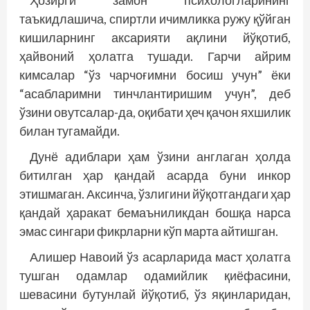
Ҳозирги замон психологларининг
таъкидлашича, спиртли ичимликка ружу қўйган
кишиларнинг аксарияти ақлини йўқотиб,
ҳайвоний ҳолатга тушади. Гарчи айрим
кимсалар “ўз чарчоғимни босиш учун” ёки
“асабларимни тинчлантиришим учун”, деб
ўзини овутсалар-да, оқибати ҳеч қачон яхшилик
билан тугамайди.
Дунё адиблари ҳам ўзини англаган ҳолда
битилган ҳар қандай асарда буни инкор
этишмаган. Аксинча, ўзлигини йўқотгандаги ҳар
қандай ҳаракат бемаъниликдан бош­қа нарса
эмас сингари фикрларни кўп марта айтишган.
Алишер Навоий ўз асарларида маст ҳолатга
тушган одамлар одамийлик қиёфасини,
шевасини бутунлай йўқотиб, ўз яқинларидан,