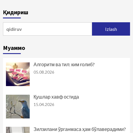
Қидириш
Qidirshish:
Муаммо
Алгоритм ва тил: ким ғолиб?
05.08.2026
Қушлар хавф остида
15.04.2026
Зилзилани ўрганмаса ҳам бўлаверадими?