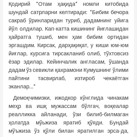
Қодирий “Отам ҳақида” номли китобида
шундай сатрларни келтиради: “Бибим бечора
сакраб ўринларидан туриб, дадамнинг уйига
йўл олдилар. Кап-катта кишининг йиғлашидан
ҳайратга тушиб, мен ҳам бибим ортидан
эргашдим. Кирсак, дарҳақиқат, у киши юм-юм
йиғлар, курсига тирсакланиб олиб, тўхтовсиз
ёзар эдилар. Кейинчалик англасам, ўшанда
дадам ўз севикли қахрамони Кумушнинг ўлими
пайтини тасвирлаб, изтироб чекаётган
эканлар…”
Демоқчимизки, ижодкор кўнглида чинакам
меҳр ва ишқ мужассам бўлгач, воқеалар
реалликка айланади, ўзи билиб-билмаган
ҳолатда мўьжиза яратиб қўяди. Бундай
мўъжиза ўз қўли билан яратилган эрса-да,