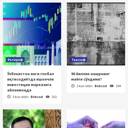
Эътироф
Таассуф
Ўзбекистон янги глобал
90 йиллик нашрнинг
иқтисодиётда ишончли
маёғи сўндими?
инвестиция марказига
3 kun oldin
Behzod
194
айланмоқда
3 kun oldin
Behzod
261