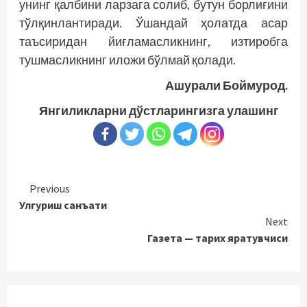
унинг қалбини ларзага солиб, бутун борлиғини
тўлқинлантиради. Ўшандай ҳолатда асар
таъсиридан йиғламасликнинг, изтиробга
тушмасликнинг иложи бўлмай қолади.
Ашурали Боймурод.
Янгиликларни дўстларингизга улашинг
Continue
Previous
Улгуриш санъати
Reading
Next
Газета — тарих яратувчиси