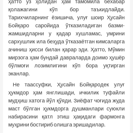
ҳатто ўз ҳолидан ҳам тамомила бехабар
қолажагини кўп бор таъкидлайди.
Тарихчиларнинг ёзишича, улуғ шоир Ҳусайн
Бойқаро саройида ўтказиладиган базми-
жамшидларни у қадар хушламас, умрини
сархушлик ила беҳуда ўтказаётган кимсаларга
ачиниш ҳисси билан қарар эди. Ҳатто, Мўмин
мирзога ҳам бундай давраларда доимо ҳушёр
бўлмоғи лозимлигини кўп бора уқтирган
эканлар.
Не таассуфки, Ҳусайн Бойқародек улуғ
ҳукмдор ҳам янглишади, ичкилик туфайли
мудҳиш хатога йўл қўяди. Зиёфат чоғида жуда
маст бўлган ҳукмдорга душманлари суюкли
набирасини қатл этиш ҳақидаги фармонга
муҳрини бостириб олишга эришадилар.