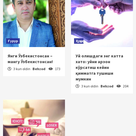
Ғурур
Ҳуқуқ
Янги Ўзбекистонсан –
Уй олишдаги энг катта
мангу Ўзбекистонсан!
хато: уйни арзон
кўрсатиш кейин
3 kun oldin
Behzod
173
қимматга тушиши
мумкин
3 kun oldin
Behzod
204