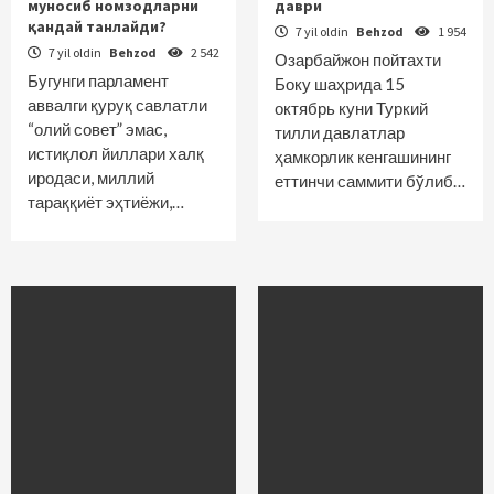
муносиб номзодларни
даври
қандай танлайди?
7 yil oldin
Behzod
1 954
7 yil oldin
Behzod
2 542
Озарбайжон пойтахти
Бугунги парламент
Боку шаҳрида 15
аввалги қуруқ савлатли
октябрь куни Туркий
“олий совет” эмас,
тилли давлатлар
истиқлол йиллари халқ
ҳамкорлик кенгашининг
иродаси, миллий
еттинчи саммити бўлиб…
тараққиёт эҳтиёжи,…