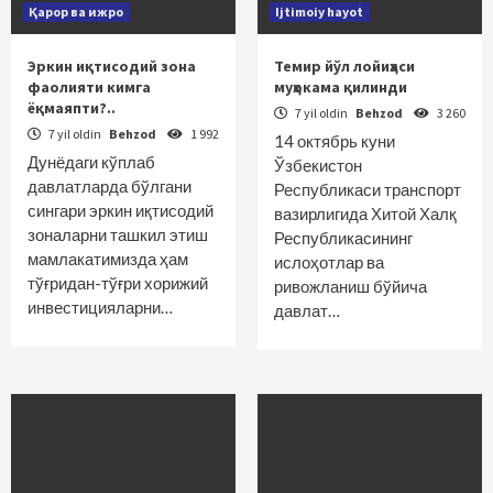
Қарор ва ижро
Ijtimoiy hayot
Эркин иқтисодий зона
Темир йўл лойиҳаси
фаолияти кимга
муҳокама қилинди
ёқмаяпти?..
7 yil oldin
Behzod
3 260
7 yil oldin
Behzod
1 992
14 октябрь куни
Дунёдаги кўплаб
Ўзбекистон
давлатларда бўлгани
Республикаси транспорт
сингари эркин иқтисодий
вазирлигида Хитой Халқ
зоналарни ташкил этиш
Республикасининг
мамлакатимизда ҳам
ислоҳотлар ва
тўғридан-тўғри хорижий
ривожланиш бўйича
инвес­тицияларни…
давлат…