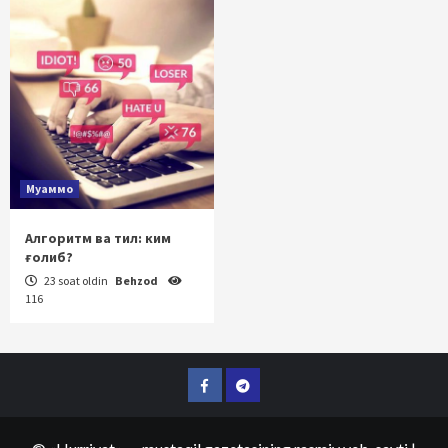
Муаммо
Алгоритм ва тил: ким
ғолиб?
23 soat oldin
Behzod
116
Facebook
Telegram