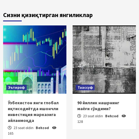
Сизни қизиқтирган янгиликлар
Эътироф
Таассуф
Ўзбекистон янги глобал
90 йиллик нашрнинг
иқтисодиётда ишончли
маёғи сўндими?
инвестиция марказига
23 soat oldin
Behzod
айланмоқда
128
23 soat oldin
Behzod
165