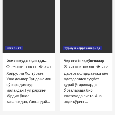
Шеърият
Турмуш чорраҳаларида
Осмон жуда яқин эди…
Чироғи ёниқ кўнгиллар
7 yil oldin
Behzod
2 076
7 yil oldin
Behzod
2 304
Хайрулла Холтўраев
Дарвоза олдида икки аёл
Ўша дамлар Тунда исмин
одатдагидек суҳбат
сўрар эдим ҳур-
қуриб ўтиришарди.
малакдан, Гул рақсини
Ўрталарида бир
кўрдим ўшал
халтачада писта. Ана
капалакдан, Уялгандай…
энди кўринг,…