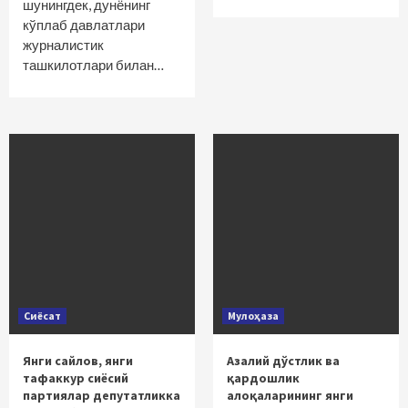
шунингдек, дунёнинг
кўплаб давлатлари
журналистик
ташкилотлари билан…
Сиёсат
Мулоҳаза
Янги сайлов, янги
Азалий дўстлик ва
тафаккур сиёсий
қардошлик
партиялар депутатликка
алоқаларининг янги