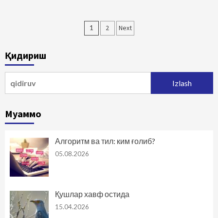
Maqolalar
1
2
Next
bo‘yicha
Қидириш
harakatlanish
Qidirshish:
Муаммо
Алгоритм ва тил: ким ғолиб?
05.08.2026
Қушлар хавф остида
15.04.2026