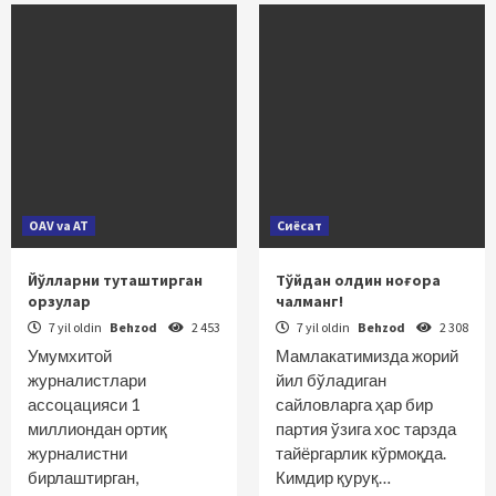
OAV va AT
Сиёсат
Йўлларни туташтирган
Тўйдан олдин ноғора
орзулар
чалманг!
7 yil oldin
Behzod
2 453
7 yil oldin
Behzod
2 308
Умумхитой
Мамлакатимизда жорий
журналистлари
йил бўладиган
ассоцацияси 1
сайловларга ҳар бир
миллиондан ортиқ
партия ўзига хос тарзда
журналистни
тайёргарлик кўрмоқда.
бирлаштирган,
Кимдир қуруқ…