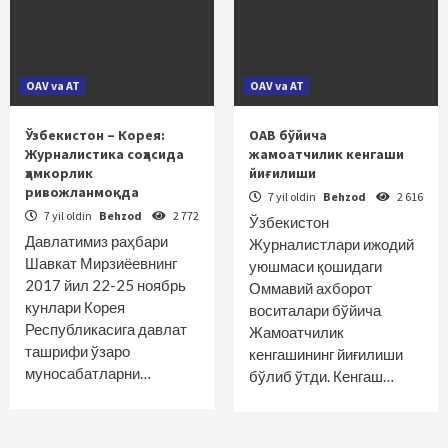
OAV va AT
OAV va AT
Ўзбекистон – Корея:
ОАВ бўйича
Журналистика соҳасида
жамоатчилик кенгаши
ҳамкорлик
йиғилиши
ривожланмоқда
7 yil oldin
Behzod
2 616
7 yil oldin
Behzod
2 772
Ўзбекистон
Давлатимиз раҳбари
Журналистлари ижодий
Шавкат Мирзиёевнинг
уюшмаси қошидаги
2017 йил 22-25 ноябрь
Оммавий ахборот
кунлари Корея
воситалари бўйича
Республикасига давлат
Жамоатчилик
ташрифи ўзаро
кенгашининг йиғилиши
муносабатларни…
бўлиб ўтди. Кенгаш…