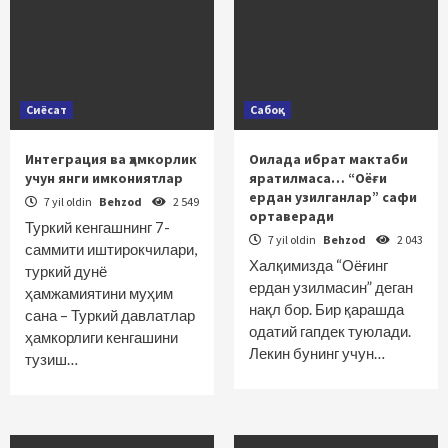
Сиёсат
Сабоқ
Интеграция ва ҳамкорлик
Оилада ибрат мактаби
учун янги имкониятлар
яратилмаса… “Оёғи
ердан узилганлар” сафи
7 yil oldin
Behzod
2 549
ортаверади
Туркий кенгашнинг 7-
7 yil oldin
Behzod
2 043
саммити иштирокчилари,
Халқимизда “Оёғинг
туркий дунё
ердан узилмасин” деган
ҳамжамиятини муҳим
нақл бор. Бир қарашда
сана – Туркий давлатлар
одатий гапдек туюлади.
ҳамкорлиги кенгашини
Лекин бунинг учун…
тузиш…