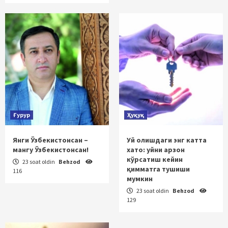
Ғурур
Ҳуқуқ
Янги Ўзбекистонсан –
Уй олишдаги энг катта
мангу Ўзбекистонсан!
хато: уйни арзон
кўрсатиш кейин
23 soat oldin
Behzod
қимматга тушиши
116
мумкин
23 soat oldin
Behzod
129