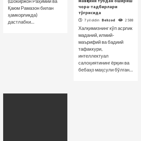
мавқеини тубдан ошириш
(Шокиржон Раҳимий ва
чора-тадбирлари
Қаюм Рамазон билан
тўғрисида
ҳамкорликда)
7 yil oldin
Behzod
2 588
дастлабки…
Халқимизнинг кўп асрлик
маданий, илмий-
маърифий ва бадиий
тафаккури,
интеллектуал
салоҳиятининг ёрқин ва
бебаҳо маҳсули бўлган…