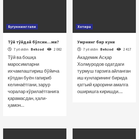
Бугуннинг гапи
Хотира
Тўй тўйдай бўлсин…ми?
Умрнинг бир куни
7 yil oldin
Behzod
2 082
7 yil oldin
Behzod
2 417
Тўй ва бошқа
Академик Асқар
маросимларни
Холмуродов одатдаги
ихчамлаштириш бўйича
турмуш тарзига айланган
кўпдан буён гапириб
иш кунларининг бирида
келинаётгани, зарур
қатъий қарорини амалга
чоралар кўрилаётганига
оширишга киришди….
қарамасдан, ҳали-
ҳамон…