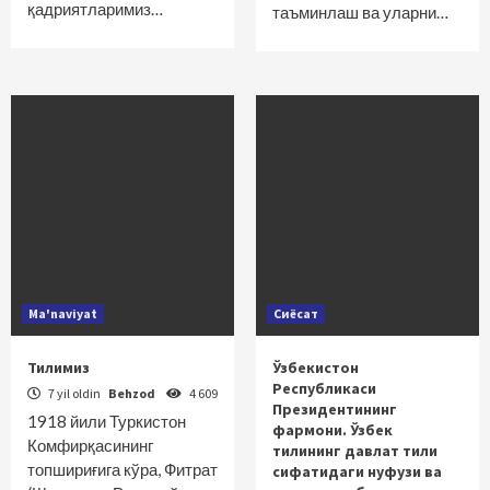
қадриятларимиз…
таъминлаш ва уларни…
Ma'naviyat
Сиёсат
Тилимиз
Ўзбекистон
Республикаси
7 yil oldin
Behzod
4 609
Президентининг
1918 йили Туркистон
фармони. Ўзбек
Комфирқасининг
тилининг давлат тили
топшириғига кўра, Фитрат
сифатидаги нуфузи ва