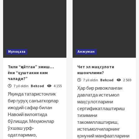
Мулоҳаза
Анжуман
Тили “қайтган” эмиш…
Чет эл маҳсулоти
ёки “ҳуштакни ким
ишончлими?
чалади?”
7 yil oldin
Behzod
2 569
7 yil oldin
Behzod
4 155
Ҳар бир ривожланган
Яқинда татаристонлик
давлатда истеъмол
бир гуруҳ санъаткорлар
маҳсулотларини
ижодий сафар билан
сертификатлаштириш
Навоий вилоятида
тизимини
бўлишди. Меҳмонлар
такомиллаштириш,
ўхшаш урф-
истеъмолчиларнинг
одатларимиз,
қонуний манфаатларини