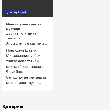
Ijtimoiy hayot
Миллий ўзлигимиз ва
мустақил
давлатчилигимиз
тимсоли
7 yil oldin
Behzod
3 501
Президент Шавкат
Мирзиёевнинг ўзбек
тилига давлат тили
мақоми берилганининг
ўттиз йиллигига
бағишланган тантанали
маросимдаги нутқи…
Қидириш