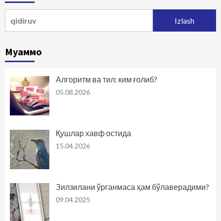
Qidirshish:
Муаммо
Алгоритм ва тил: ким ғолиб?
05.08.2026
Қушлар хавф остида
15.04.2026
Зилзилани ўрганмаса ҳам бўлаверадими?
09.04.2025