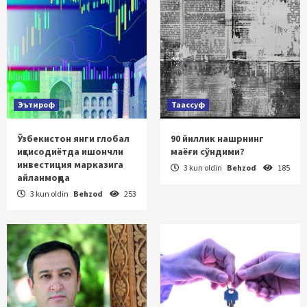
Эътироф
Таассуф
Ўзбекистон янги глобал
90 йиллик нашрнинг
иқтисодиётда ишончли
маёғи сўндими?
инвестиция марказига
3 kun oldin
Behzod
185
айланмоқда
3 kun oldin
Behzod
253