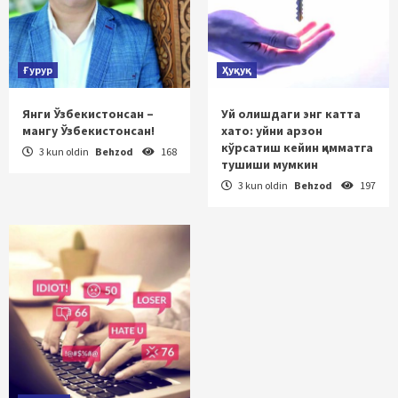
Ғурур
Ҳуқуқ
Янги Ўзбекистонсан –
Уй олишдаги энг катта
мангу Ўзбекистонсан!
хато: уйни арзон
кўрсатиш кейин қимматга
3 kun oldin
Behzod
168
тушиши мумкин
3 kun oldin
Behzod
197