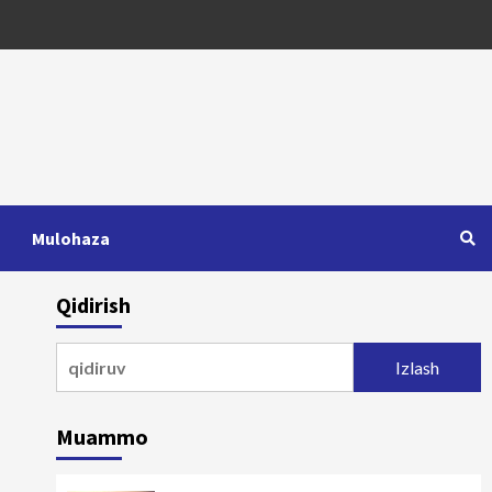
Mulohaza
Qidirish
Qidirshish:
Muammo