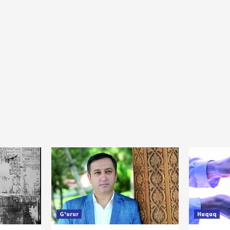
G'urur
Huquq