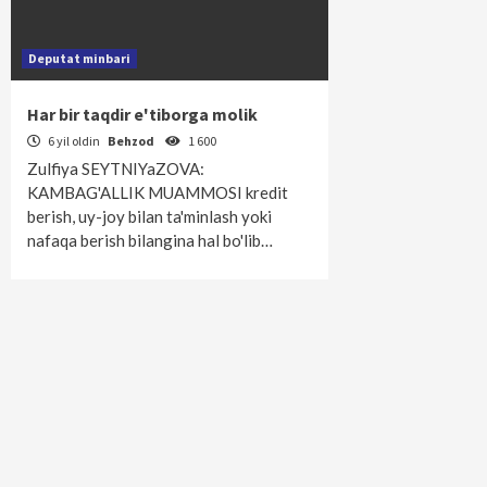
Deputat minbari
Har bir taqdir e'tiborga molik
6 yil oldin
Behzod
1 600
Zulfiya SEYTNIYaZOVA:
KAMBAG'ALLIK MUAMMOSI kredit
berish, uy-joy bilan ta'minlash yoki
nafaqa berish bilangina hal bo'lib…