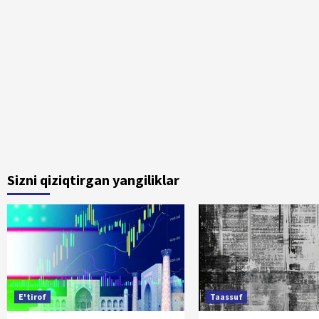
Sizni qiziqtirgan yangiliklar
E'tirof
Taassuf