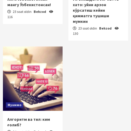
мангу Ўзбекистонсан!
хато: уйни арзон
кўрсатиш кейин
23 soat oldin
Behzod
қимматга тушиши
116
мумкин
23 soat oldin
Behzod
130
Муаммо
Алгоритм ва тил: ким
ғолиб?