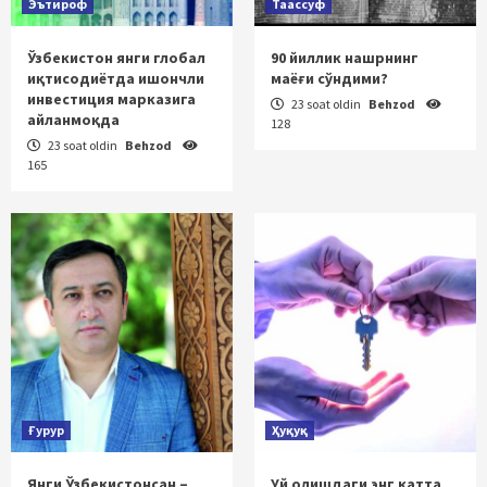
Эътироф
Таассуф
Ўзбекистон янги глобал
90 йиллик нашрнинг
иқтисодиётда ишончли
маёғи сўндими?
инвестиция марказига
23 soat oldin
Behzod
айланмоқда
128
23 soat oldin
Behzod
165
Ғурур
Ҳуқуқ
Янги Ўзбекистонсан –
Уй олишдаги энг катта