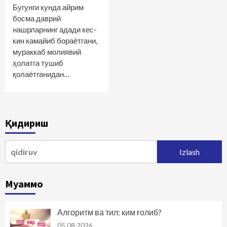
Бугунги кунда айрим
босма даврий
нашрларнинг адади кес­
кин камайиб бораётгани,
мураккаб молиявий
ҳолатга тушиб
қолаётганидан…
Қидириш
Qidirshish:
Муаммо
Алгоритм ва тил: ким ғолиб?
05.08.2026