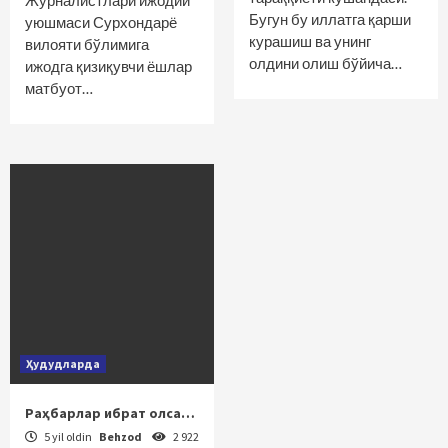
Журналистлари ижодий
Бугун бу иллатга қарши
уюшмаси Сурхондарё
курашиш ва унинг
вилояти бўлимига
олдини олиш бўйича…
ижодга қизиқувчи ёшлар
матбуот…
Ҳудудларда
Раҳбарлар ибрат олса…
5 yil oldin
Behzod
2 922