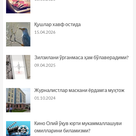
Қушлар хавф остида
15.04.2026
Зилзилани ўрганмаса ҳам бўлаверадими?
09.04.2025
Журналистлар маскани ёрдамга муҳтож
01.10.2024
Кино Олий ўқув юрти мукаммаллашуви
омилларини биламизми?