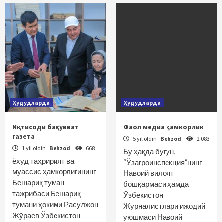
Ҳудудларда
Ҳудудларда
Иқтисоди бақувват
Фаол медиа ҳамкорлик
газета
5 yil oldin
Behzod
2 083
1 yil oldin
Behzod
668
Бу ҳақда бугун,
ёхуд таҳририят ва
“Ўзагроинспекция”нинг
муассис ҳамкорлигининг
Навоий вилоят
Бешариқ туман
бошқармаси ҳамда
тажрибаси Бешариқ
Ўзбекистон
тумани ҳокими Расулжон
Журналистлари ижодий
Жўраев Ўзбекистон
уюшмаси Навоий