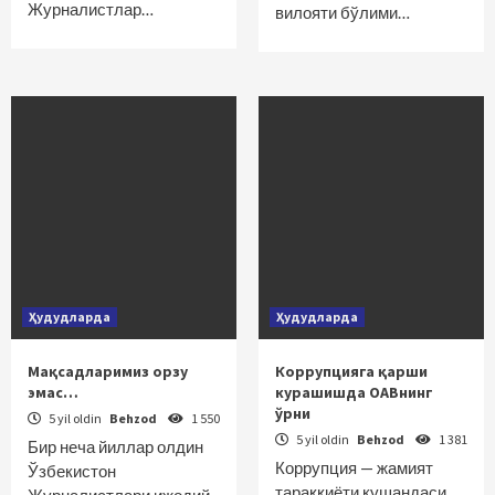
Журналистлар…
вилояти бўлими…
Ҳудудларда
Ҳудудларда
Мақсадларимиз орзу
Коррупцияга қарши
эмас…
курашишда ОАВнинг
ўрни
5 yil oldin
Behzod
1 550
5 yil oldin
Behzod
1 381
Бир неча йиллар олдин
Коррупция — жамият
Ўзбекистон
тараққиёти кушандаси.