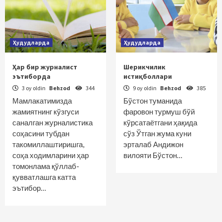
Ҳудудларда
Ҳудудларда
Ҳар бир журналист
Шерикчилик
эътиборда
истиқболлари
3 oy oldin
Behzod
344
9 oy oldin
Behzod
385
Мамлакатимизда
Бўстон туманида
жамиятнинг кўзгуси
фаровон турмуш бўй
саналган журналистика
кўрсатаётгани ҳақида
соҳасини тубдан
сўз Ўтган жума куни
такомиллаштиришга,
эрталаб Андижон
соҳа ходимларини ҳар
вилояти Бўстон…
томонлама қўллаб-
қувватлашга катта
эътибор…