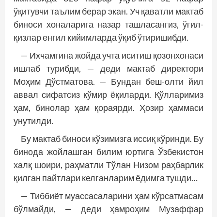
ўқитувчи таълим берар экан. Уч қаватли мактаб
биноси хоналарига назар ташласангиз, ўғил-
қизлар енгил кийимларда ўқиб ўтиришибди.
— Ихчамгина жойда учта иситиш қозонхонаси
ишлаб турибди, — деди мактаб директори
Моҳим Дўстматова. — Бундан беш-олти йил
аввал сифатсиз кўмир ёқиларди. Қўлларимиз
ҳам, бинолар ҳам қораярди. Ҳозир ҳаммаси
унутилди.
Бу мактаб биноси кўзимизга иссиқ кўринди. Бу
бинода жойлашган билим юртига Ўзбекистон
халқ шоири, раҳматли Тўлан Низом раҳбарлик
қилган пайтлари келганларим ёдимга тушди…
— Тиббиёт муассасаларини ҳам кўрсатмасам
бўлмайди, — деди ҳамроҳим Музаффар