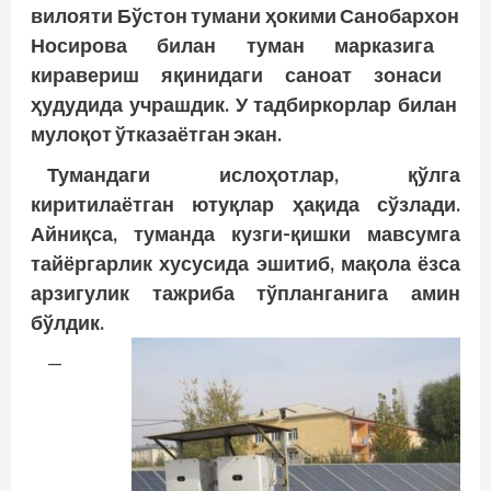
вилояти
Бўстон
тумани
ҳокими
Санобархон
Носирова
билан
туман
марказига
киравериш
яқинидаги
саноат
зонаси
ҳудудида
учрашдик
. У тадбиркорлар билан
мулоқот ўтказаётган экан.
Тумандаги ислоҳотлар, қўлга
киритилаётган ютуқлар ҳақида сўзлади.
Айниқса, туманда кузги-қишки мавсумга
тайёргарлик хусусида эшитиб, мақола ёзса
арзигулик тажриба тўпланганига амин
бўлдик.
—