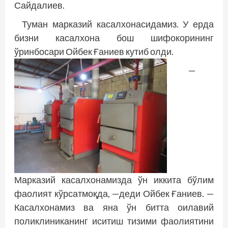
Сайдалиев.
Туман марказий касалхонасидамиз. У ерда
бизни касалхона бош шифокорининг
ўринбосари Ойбек Ғаниев кутиб олди.
—
Марказий касалхонамизда ўн иккита бўлим
фаолият кўрсатмоқда, —деди Ойбек Ғаниев. —
Касалхонамиз ва яна ўн битта оилавий
поликлиниканинг иситиш тизими фаолиятини