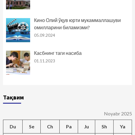
Кино Олий ўқув юрти мукаммаллашуви
омилларини биламизми?
05.09.2024
Касбнинг таги насиба
01.11.2023
Тақвим
Noyabr 2025
Du
Se
Ch
Pa
Ju
Sh
Ya