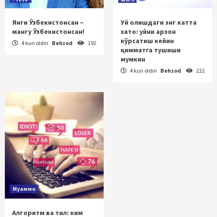
Янги Ўзбекистонсан –
Уй олишдаги энг катта
мангу Ўзбекистонсан!
хато: уйни арзон
кўрсатиш кейин
4 kun oldin
Behzod
192
қимматга тушиши
мумкин
4 kun oldin
Behzod
222
Муаммо
Алгоритм ва тил: ким