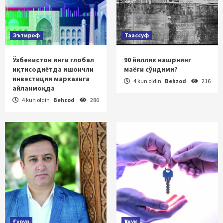
Эътироф
Таассуф
Ўзбекистон янги глобал
90 йиллик нашрнинг
иқтисодиётда ишончли
маёғи сўндими?
инвестиция марказига
4 kun oldin
Behzod
216
айланмоқда
4 kun oldin
Behzod
286
Ғурур
Ҳуқуқ