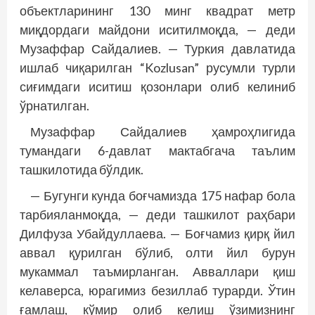
объектларининг 130 минг квадрат метр
миқдордаги майдони иситилмоқда, — деди
Музаффар Сайдалиев. — Туркия давлатида
ишлаб чиқарилган “Kozlusan” русумли турли
сиғимдаги иситиш қозонлари олиб келиниб
ўрнатилган.
Музаффар Сайдалиев ҳамроҳлигида
тумандаги 6-давлат мактабгача таълим
ташкилотида бўлдик.
— Бугунги кунда боғчамизда 175 нафар бола
тарбияланмоқда, — деди ташкилот раҳбари
Дилфуза Убайдуллаева. — Боғчамиз қирқ йил
аввал қурилган бўлиб, олти йил бурун
мукаммал таъмирланган. Авваллари қиш
келаверса, юрагимиз безиллаб турарди. Ўтин
ғамлаш, кўмир олиб келиш ўзимизнинг