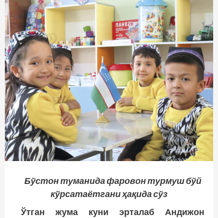
Бўстон туманида фаровон турмуш бўй
кўрсатаётгани ҳақида сўз
Ўтган
жума
куни
эрталаб
Андижон