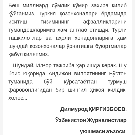
Беш миллиард сўмлик кўмир захира қилиб
қўйганмиз. Туркия қозонхоналари ёрдамида
иситиш тизимининг афзалликларини
тумандошларимиз ҳам англаб етишди. Турли
ташкилотлар ва аҳоли хонадонларига ҳам
шундай қозонхоналар ўрнатишга буюртмалар
қабул қиляпмиз.
Шундай. Илғор тажриба ҳар ишда керак. Шу
боис юқорида Андижон вилоятининг Бўстон
туманида бўй кўрсатаётган турмуш
фаровонлигидан бир шингил ҳикоя қилдик,
холос…
Дилмурод ҚИРҒИЗБОЕВ,
Ўзбекистон Журналистлар
уюшмаси аъзоси.