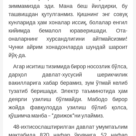
зиммамизда эди. Мана беш йилдирки, бу
ташвишдан қутулганмиз. Қишнинг энг совуқ
кунларида ҳам хоналар иссиқ, болалар енгил
кийимда бемалол юраверишади. Ота-
оналарнинг хурсандлигини айтмайсизми!
Чунки айрим хонадонларда шундай шароит
йўқ-да.
Агар иситиш тизимида бирор носозлик бўлса,
дарҳол давлат-хусусий шерикчилик
вакилларига хабар берамиз, зум ўтмай келиб
тузатиб беришади. Электр таъминотида ҳам
деярли узилиш бўлмайди. Мабодо бирор
жойда фавқулодда узилиш бўлиб қолса,
қўшимча манба – “движок”ни улаймиз.
48-ихтисослаштирилган давлат умумтаълим
мактабида 820 нафар ўқувчига 52 нафар