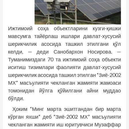
Ижтимоий соҳа объектларини кузги-қишки
мавсумга тайёрлаш ишлари давлат-хусусий
шерикчилик асосида ташкил этилгани қўл
келди, — деди Санобархон Носирова. —
Туманимиздаги 70 та ижтимоий соҳа объекти
иситиш тизимлари фаолияти давлат-хусусий
шерикчилик асосида ташкил этилган “Зиё-2002
МХ” масъулияти чекланган жамияти жамоаси
томонидан йўлга қўйилгани айни муддао
бўлди.
Ҳоким “Минг марта эшитгандан бир марта
кўрган яхши” деб “Зиё-2002 МХ” масъулияти
чекланган жамияти иш юритувчиси Музаффар