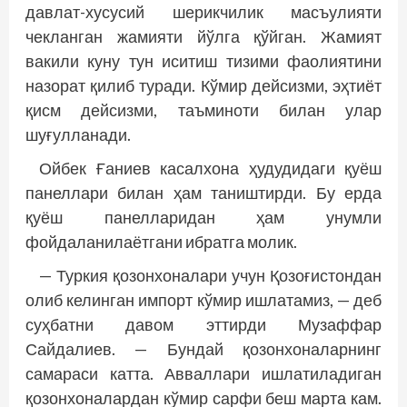
давлат-хусусий шерикчилик масъулияти
чекланган жамияти йўлга қўйган. Жамият
вакили куну тун иситиш тизими фаолиятини
назорат қилиб туради. Кўмир дейсизми, эҳтиёт
қисм дейсизми, таъминоти билан улар
шуғулланади.
Ойбек Ғаниев касалхона ҳудудидаги қуёш
панеллари билан ҳам таништирди. Бу ерда
қуёш панелларидан ҳам унумли
фойдаланилаётгани ибратга молик.
— Туркия қозонхоналари учун Қозоғистондан
олиб келинган импорт кўмир ишлатамиз, — деб
суҳбатни давом эттирди Музаффар
Сайдалиев. — Бундай қозонхоналарнинг
самараси катта. Авваллари ишлатиладиган
қозонхоналардан кўмир сарфи беш марта кам.