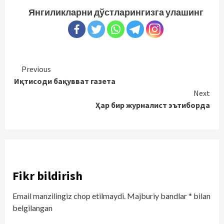
Янгиликларни дўстларингизга улашинг
Continue
Previous
Иқтисоди бақувват газета
Reading
Next
Ҳар бир журналист эътиборда
Fikr bildirish
Email manzilingiz chop etilmaydi.
Majburiy bandlar
*
bilan
belgilangan