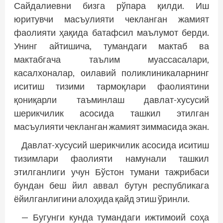
Сайдалиевни бизга рўпара қилди. Иш
юритувчи масъулияти чекланган жамият
фаолияти ҳақида батафсил маълумот берди.
Унинг айтишича, тумандаги мактаб ва
мактабгача таълим муассасалари,
касалхоналар, оилавий поликлиникаларнинг
иситиш тизими тармоқлари фаолиятини
қониқарли таъминлаш давлат-хусусий
шерикчилик асосида ташкил этилган
масъулияти чекланган жамият зиммасида экан.
Давлат-хусусий шерикчилик асосида иситиш
тизимлари фаолияти намунали ташкил
этилганлиги учун Бўстон тумани тажрибаси
бундан беш йил аввал бутун республикага
ёйилганлигини алоҳида қайд этиш ўринли.
— Бугунги кунда тумандаги ижтимоий соҳа