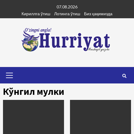
Skip
07.08.2026
to
Кириллга ўтиш
Лотинга ўтиш
Биз ҳақимизда
content
Primary
Menu
Кўнгил мулки