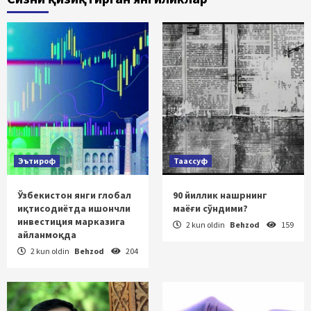
Эътироф
Таассуф
Ўзбекистон янги глобал
90 йиллик нашрнинг
иқтисодиётда ишончли
маёғи сўндими?
инвестиция марказига
2 kun oldin
Behzod
159
айланмоқда
2 kun oldin
Behzod
204