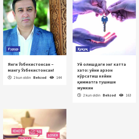
Ғурур
Ҳуқуқ
Янги Ўзбекистонсан –
Уй олишдаги энг катта
мангу Ўзбекистонсан!
хато: уйни арзон
кўрсатиш кейин
2 kun oldin
Behzod
144
қимматга тушиши
мумкин
2 kun oldin
Behzod
163