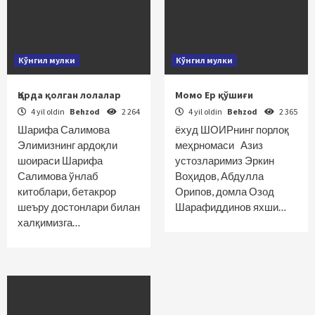
Кўнгил мулки
Кўнгил мулки
Қорда қолган лолалар
Момо Ер қўшиғи
4 yil oldin
Behzod
2 264
4 yil oldin
Behzod
2 365
Шарифа Салимова
ёхуд ШОИРнинг порлоқ
Элимизнинг ардоқли
меҳрномаси Азиз
шоираси Шарифа
устозларимиз Эркин
Салимова ўнлаб
Воҳидов, Абдулла
китоблари, бетакрор
Орипов, домла Озод
шеъру дос­тонлари билан
Шарафиддинов яхши…
халқимизга…