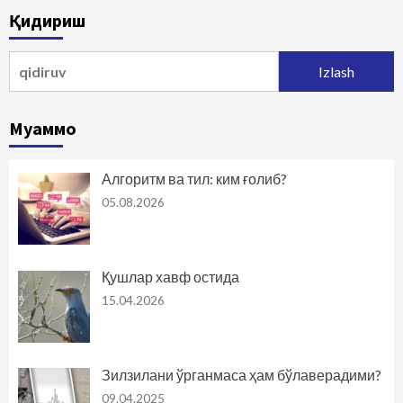
Қидириш
Qidirshish:
Муаммо
Алгоритм ва тил: ким ғолиб?
05.08.2026
Қушлар хавф остида
15.04.2026
Зилзилани ўрганмаса ҳам бўлаверадими?
09.04.2025