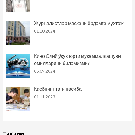
Журналистлар маскани ёрдамга муҳтож
01.10.2024
Кино Олий ўқув юрти мукаммаллашуви
омилларини биламизми?
05.09.2024
Касбнинг таги насиба
01.11.2023
Тақвим