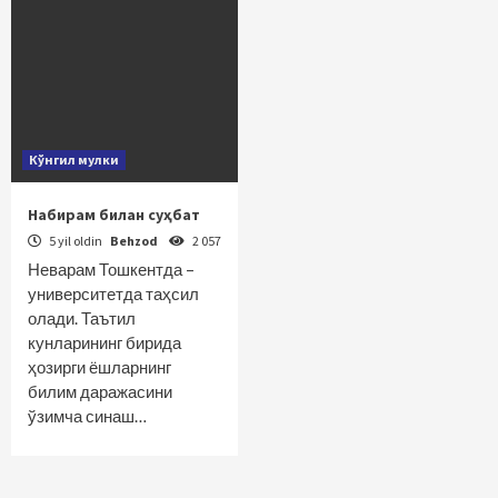
Кўнгил мулки
Набирам билан суҳбат
5 yil oldin
Behzod
2 057
Неварам Тошкентда –
университетда таҳсил
олади. Таътил
кунларининг бирида
ҳозирги ёшларнинг
билим даражасини
ўзимча синаш…