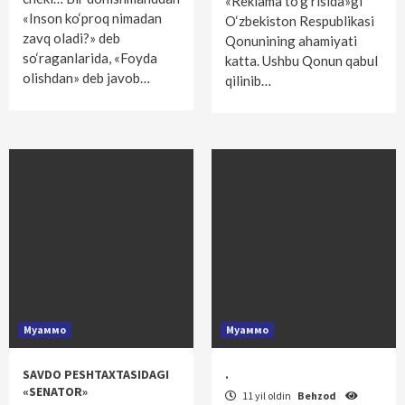
«Reklama to‘g‘risida»gi
«Inson ko‘proq nimadan
O‘zbekiston Respublikasi
zavq oladi?» deb
Qonunining ahamiyati
so‘raganlarida, «Foyda
katta. Ushbu Qonun qabul
olishdan» deb javob…
qilinib…
Муаммо
Муаммо
SAVDO PESHTAXTASIDAGI
.
«SENATOR»
11 yil oldin
Behzod