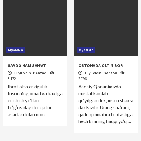
Муаммо
Муаммо
SAVDO HAM SAN’AT
OSTONADA OLTIN BOR
11 yil oldin
Behzod
11 yil oldin
Behzod
3 172
2 796
Ibrat olsa arzigulik
Asosiy Qonunimizda
Insonning omad va baxtga
mustahkamlab
erishish yo‘llari
qo‘yilganidek, inson shaxsi
to‘g‘risidagi bir qator
daxlsizdir. Uning sha’nini,
asarlari bilan nom…
qadr-qimmatini toptashga
hech kimning haqqi yo‘q….