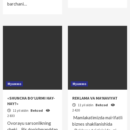
barchani…
Муаммо
Муаммо
«SHUNCHA BO‘LURMI HAY-
REKLAMA VA MA’NAVIYAT
HAY?»
11 yil oldin
Behzod
2 420
11 yil oldin
Behzod
2 833
Mamlakatimizda ma’rifatli
Ovorayu sarsonlikning
biznes shakllanishida
cheki… Bir donishmanddan