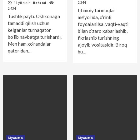
2 244
11 yil oldin
Behzod
2 434
Ijtimoiy tarmoqlar
Tushlik payti. Oshxonaga
me’yorida, o‘rinli
tamaddi qilish uchun
foydalanilsa, vaqti-vaqti
kelganlar turnaqator
bilan o‘zaro xabarlashib,
bo‘lib navbatga turishardi.
fikrlashib turishning
Men ham xo‘randalar
ajoyib vositasidir. Biroq
qatoridan…
bu…
Муаммо
Муаммо