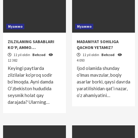
Муаммо
Муаммо
ZILZILANING SABABLARI
MADANIYAT SOHILIGA
KO‘P, AMMO…
QACHON YETAMIZ?
11 yil oldin
Behzod
11 yil oldin
Behzod
12 382
4 093
Keyingi paytlarda
Ijod olamida shunday
zilzilalar ko‘proq sodir
o‘lmas mavzular, boqiy
bo‘lmoqda. Ayni damda
asarlar borki, qaysi davrda
O‘zbekiston hududida
yaratilishidan qat’i nazar,
seysmik holat qay
o‘z ahamiyatini…
darajada? Ularning…