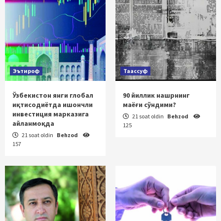
Эътироф
Таассуф
Ўзбекистон янги глобал
90 йиллик нашрнинг
иқтисодиётда ишончли
маёғи сўндими?
инвестиция марказига
21 soat oldin
Behzod
айланмоқда
125
21 soat oldin
Behzod
157