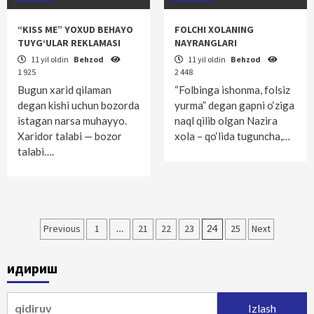
“KISS ME” YOXUD BEHAYO
FOLCHI XOLANING
TUYG‘ULAR REKLAMASI
NAYRANGLARI
11 yil oldin
Behzod
11 yil oldin
Behzod
1 925
2 448
Bugun xarid qilaman
“Folbinga ishonma, folsiz
degan kishi uchun bozorda
yurma” degan gapni o‘ziga
istagan narsa muhayyo.
naql qilib olgan Nazira
Xaridor talabi — bozor
xola – qo‘lida tuguncha,…
talabi….
Maqolalar
Previous
1
…
21
22
23
24
25
Next
bo‘yicha
Қидириш
harakatlanish
Qidirshish: