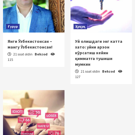
Ғурур
Ҳуқуқ
Янги Ўзбекистонсан –
Уй олишдаги энг катта
мангу Ўзбекистонсан!
хато: уйни арзон
кўрсатиш кейин
21 soat oldin
Behzod
қимматга тушиши
115
мумкин
21 soat oldin
Behzod
127