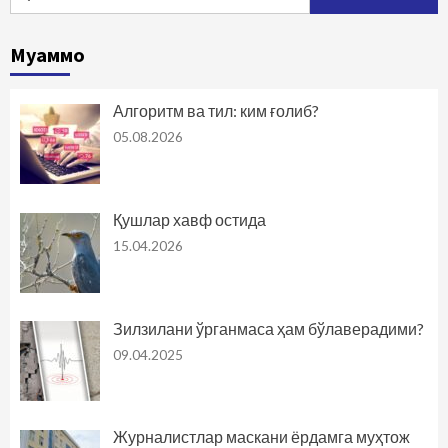
Муаммо
Алгоритм ва тил: ким ғолиб?
05.08.2026
Қушлар хавф остида
15.04.2026
Зилзилани ўрганмаса ҳам бўлаверадими?
09.04.2025
Журналистлар маскани ёрдамга муҳтож