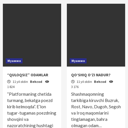
Муаммо
Муаммо
“QULOQSIZ” ODAMLAR
QO‘SHIQ O‘ZI NADUR?
11 yil oldin
Behzod
11 yil oldin
Behzod
1 824
3 176
“Platformaning chetida
Shashmaqomning
turmang, bekatga poezd
tarkibiga kiruvchi Buzruk,
kirib kelmoqda”. E’lon
Rost, Navo, Dugoh, Segoh
tugar-tugamas poezdning
va Iroq maqomlarini
shovqini va
tinglamagan, bahra
nazoratchining hushtagi
olmagan odam…