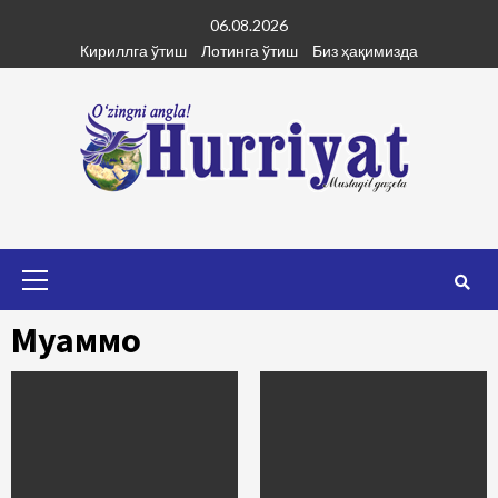
Skip
06.08.2026
to
Кириллга ўтиш
Лотинга ўтиш
Биз ҳақимизда
content
Primary
Menu
Муаммо