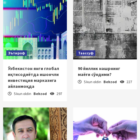
Эътироф
Таассуф
Ўзбекистон янги глобал
90 йиллик нашрнинг
иқтисодиётда ишончли
маёғи сўндими?
инвестиция марказига
5 kun oldin
Behzod
227
айланмоқда
5 kun oldin
Behzod
297