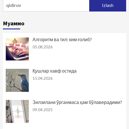
Qidirshish:
Муаммо
Алгоритм ва тил: ким ғолиб?
05.08.2026
Қушлар хавф остида
15.04.2026
Зилзилани ўрганмаса ҳам бўлаверадими?
09.04.2025