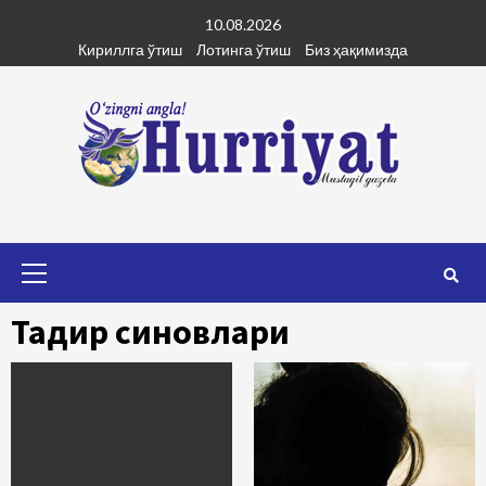
Skip
10.08.2026
to
Кириллга ўтиш
Лотинга ўтиш
Биз ҳақимизда
content
Primary
Menu
Тақдир синовлари