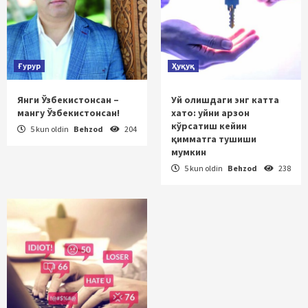
Ғурур
Ҳуқуқ
Янги Ўзбекистонсан –
Уй олишдаги энг катта
мангу Ўзбекистонсан!
хато: уйни арзон
кўрсатиш кейин
5 kun oldin
Behzod
204
қимматга тушиши
мумкин
5 kun oldin
Behzod
238