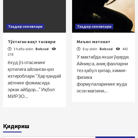
Тақдир синовлари
Тақдир синовлари
Тўхтаган вақт тасвири
Маъюс матонат
3 hafta oldin
Behzod
8 oy oldin
Behzod
443
278
У мактабда яхши ўқирди.
ёхуд ўз отасининг
Айниқса, аниқ фанларни
қотилига айланган қиз
тез қабул қилар, химия-
изтироблари “Ҳар қандай
физика
аёлнинг фожиасида
формулаларининг жуда
эркак айбдор…” Иқбол
осон мағзини…
МИРЗО…
Қидириш