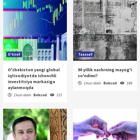
E'tirof
Taassuf
O'zbekiston yangi global
90 yillik nashrning mayog'i
iqtisodiyotda ishonchli
so'ndimi?
investitsiya markaziga
2 kun oldin
Behzod
169
aylanmoqda
2 kun oldin
Behzod
217