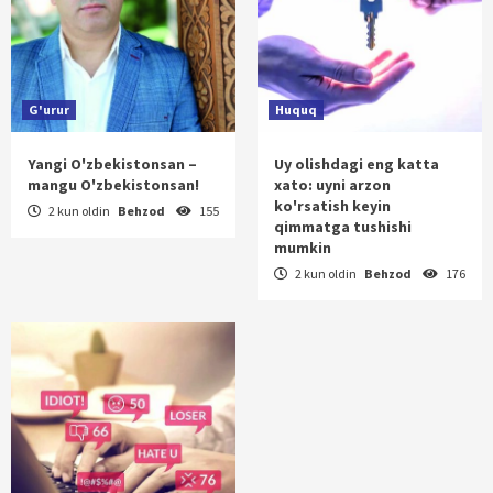
G'urur
Huquq
Yangi O'zbekistonsan –
Uy olishdagi eng katta
mangu O'zbekistonsan!
xato: uyni arzon
ko'rsatish keyin
2 kun oldin
Behzod
155
qimmatga tushishi
mumkin
2 kun oldin
Behzod
176