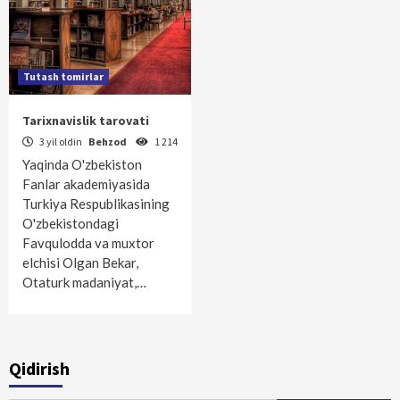
Tutash tomirlar
Tarixnavislik tarovati
3 yil oldin
Behzod
1 214
Yaqinda O'zbekiston
Fanlar akademiyasida
Turkiya Respublikasining
O'zbekistondagi
Favqulodda va muxtor
elchisi Olgan Bekar,
Otaturk madaniyat,…
Qidirish