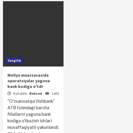
Yangilik
Moliya muassasasida
operatsiyalar yagona
bank kodiga o'tdi
4 yil oldin
Behzod
1 601
“O'zsanoatqurilishbank”
ATB tizimdagi barcha
filiallarni yagona bank
kodiga o'tkazish ishlari
muvaffaqiyatli yakunlandi.