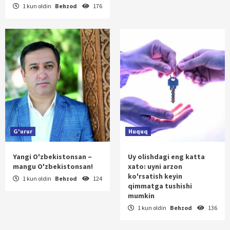
1 kun oldin
Behzod
176
G'urur
Huquq
Yangi O'zbekistonsan –
Uy olishdagi eng katta
mangu O'zbekistonsan!
xato: uyni arzon
ko'rsatish keyin
1 kun oldin
Behzod
124
qimmatga tushishi
mumkin
1 kun oldin
Behzod
136