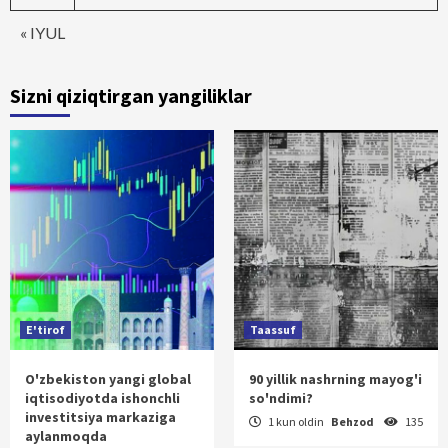
« IYUL
Sizni qiziqtirgan yangiliklar
E'tirof
Taassuf
O'zbekiston yangi global
90 yillik nashrning mayog'i
iqtisodiyotda ishonchli
so'ndimi?
investitsiya markaziga
1 kun oldin
Behzod
135
aylanmoqda