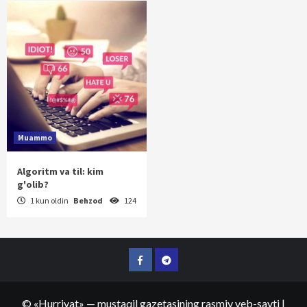
Muammo
Algoritm va til: kim
g'olib?
1 kun oldin
Behzod
124
Facebook
Telegram
©
«Hurriyat»
— mustaqil gazetasining rasmiy veb-sayti
|