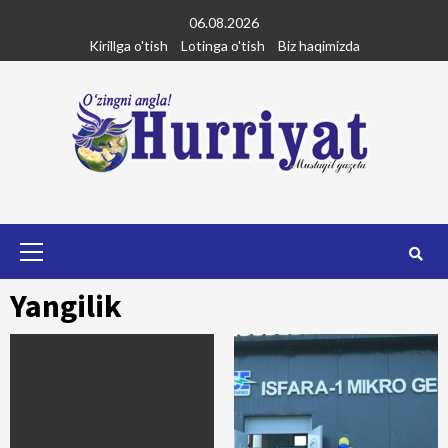
Skip
06.08.2026
to
Kirillga o'tish
Lotinga o'tish
Biz haqimizda
content
Primary
Menu
Yangilik