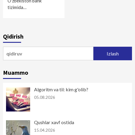
O'zbekiston bank
tizimida…
Qidirish
Qidirshish:
Muammo
Algoritm va til: kim g'olib?
05.08.2026
Qushlar xavf ostida
15.04.2026