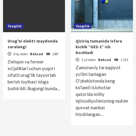
Yangilik
Yangilik
Urug'ni elektr maydonda
Qiziriq tumanida Isfara
saralang!
kichik “GES-1” ish
boshladi
9 oy oldin
Behzod
289
3 yil oldin
Behzod
1 231
Dehqon va fermer
Zamonaviy taraqqiyot
xo'jaliklari uchun yuqori
yo'lini tanlagan
sifatli urug'lik tayyorlab
O'zbekistonda keng
berish loyihasi ishga
ko'lamli islohotlar
tushirildi. Bugungi kunda…
qatorida milliy
iqtisodiyotimizning muhim
quvvat manbai
hisoblangan…