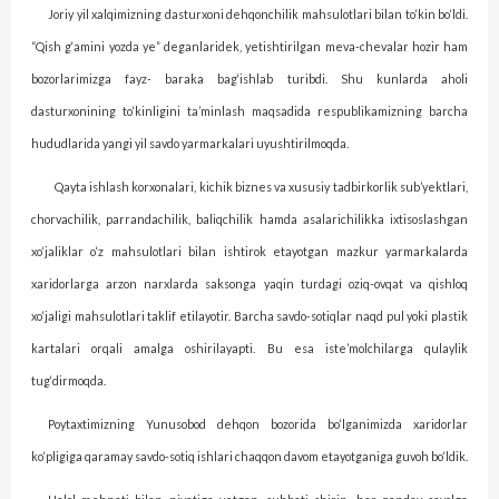
Joriy yil xalqimizning dasturxoni dehqonchilik mahsulotlari bilan to‘kin bo‘ldi.
“Qish g‘amini yozda ye” deganlaridek, yetishtirilgan meva-chevalar hozir ham
bozorlarimizga fayz- baraka bag‘ishlab turibdi. Shu kunlarda aholi
dasturxonining to‘kinligini ta’minlash maqsadida respublikamizning barcha
hududlarida yangi yil savdo yarmarkalari uyushtirilmoqda.
Qayta ishlash korxonalari, kichik biznes va xususiy tadbirkorlik sub’yektlari,
chorvachilik, parrandachilik, baliqchilik hamda asalarichilikka ixtisoslashgan
xo‘jaliklar o‘z mahsulotlari bilan ishtirok etayotgan mazkur yarmarkalarda
xaridorlarga arzon narxlarda saksonga yaqin turdagi oziq-ovqat va qishloq
xo‘jaligi mahsulotlari taklif etilayotir. Barcha savdo-sotiqlar naqd pul yoki plastik
kartalari orqali amalga oshirilayapti. Bu esa iste’molchilarga qulaylik
tug‘dirmoqda.
Poytaxtimizning Yunusobod dehqon bozorida bo‘lganimizda xaridorlar
ko‘pligiga qaramay savdo-sotiq ishlari chaqqon davom etayotganiga guvoh bo‘ldik.