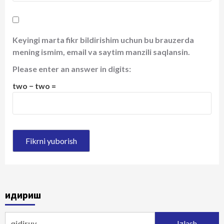
Keyingi marta fikr bildirishim uchun bu brauzerda
mening ismim, email va saytim manzili saqlansin.
Please enter an answer in digits:
two − two =
Қидириш
Qidirshish: