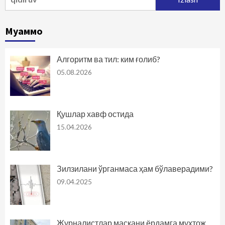
Муаммо
Алгоритм ва тил: ким ғолиб?
05.08.2026
Қушлар хавф остида
15.04.2026
Зилзилани ўрганмаса ҳам бўлаверадими?
09.04.2025
Журналистлар маскани ёрдамга муҳтож