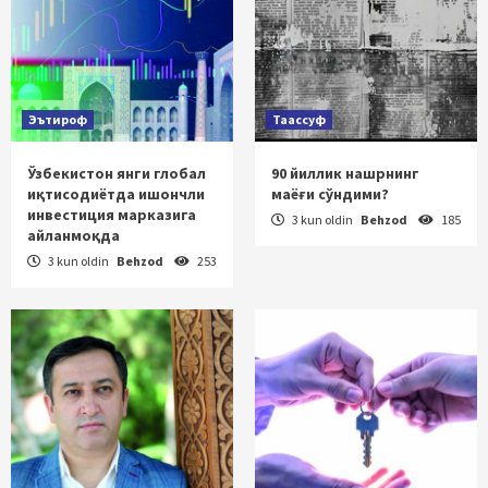
Эътироф
Таассуф
Ўзбекистон янги глобал
90 йиллик нашрнинг
иқтисодиётда ишончли
маёғи сўндими?
инвестиция марказига
3 kun oldin
Behzod
185
айланмоқда
3 kun oldin
Behzod
253