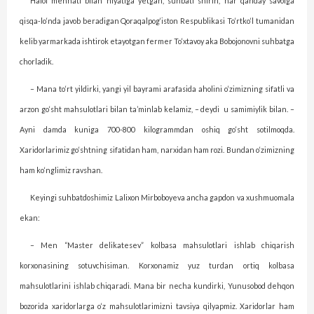
Halol mehnati bilan niyatiga yetgan, suhbati shirin, har qanday savolga
qisqa-lo‘nda javob beradigan Qoraqalpog‘iston Respublikasi To‘rtko‘l tumanidan
kelib yarmarkada ishtirok etayotgan fermer To‘xtavoy aka Bobojonovni suhbatga
chorladik.
– Mana to‘rt yildirki, yangi yil bayrami arafasida aholini o‘zimizning sifatli va
arzon go‘sht mahsulotlari bilan ta’minlab kelamiz, – deydi
u samimiylik bilan. –
Ayni damda kuniga 700-800 kilogrammdan oshiq go‘sht sotilmoqda.
Xaridorlarimiz go‘shtning sifatidan ham, narxidan ham rozi. Bundan o‘zimizning
ham ko‘nglimiz ravshan.
Keyingi suhbatdoshimiz Lalixon Mirboboyeva ancha gapdon va xushmuomala
ekan:
– Men “Master delikatesev” kolbasa mahsulotlari ishlab chiqarish
korxonasining sotuvchisiman. Korxonamiz yuz turdan ortiq kolbasa
mahsulotlarini ishlab chiqaradi. Mana bir necha kundirki, Yunusobod dehqon
bozorida xaridorlarga o‘z mahsulotlarimizni tavsiya qilyapmiz. Xaridorlar ham