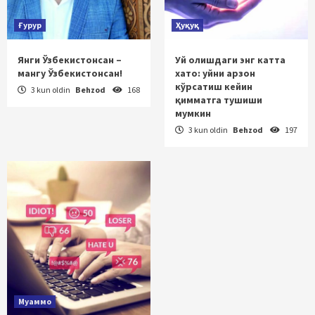
Ғурур
Ҳуқуқ
Янги Ўзбекистонсан –
Уй олишдаги энг катта
мангу Ўзбекистонсан!
хато: уйни арзон
кўрсатиш кейин
3 kun oldin
Behzod
168
қимматга тушиши
мумкин
3 kun oldin
Behzod
197
Муаммо