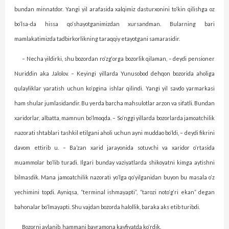
bundan minnatdor. Yangi yil arafasida xalqimiz dasturxonini to‘kin qilishga oz
bo‘lsa-da hissa qo‘shayotganimizdan xursandman. Bularning bari
mamlakatimizda tadbirkorlikning taraqqiy etayotgani samarasidir.
– Necha yildirki, shu bozordan ro‘zg‘orga bozorlik qilaman, – deydi pensioner
Nuriddin aka Jalolov. – Keyingi yillarda Yunusobod dehqon bozorida aholiga
qulayliklar yaratish uchun ko‘pgina ishlar qilindi. Yangi yil savdo yarmarkasi
ham shular jumlasidandir. Bu yerda barcha mahsulotlar arzon va sifatli. Bundan
xaridorlar, albatta, mamnun bo‘lmoqda. – So‘nggi yillarda bozorlarda jamoatchilik
nazorati shtablari tashkil etilgani aholi uchun ayni muddao bo‘ldi, – deydi fikrini
davom ettirib u. – Ba’zan xarid jarayonida sotuvchi va xaridor o‘rtasida
muammolar bo‘lib turadi. Ilgari bunday vaziyatlarda shikoyatni kimga aytishni
bilmasdik. Mana jamoatchilik nazorati yo‘lga qo‘yilganidan buyon bu masala o‘z
yechimini topdi. Ayniqsa, “terminal ishmayapti”, “tarozi noto‘g‘ri ekan” degan
bahonalar bo‘lmayapti. Shu vajdan bozorda halollik, baraka aks etib turibdi.
Bozorni aylanib, hammani bayramona kayfiyatda ko‘rdik.