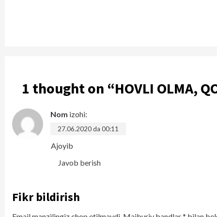
1 thought on “
HOVLI OLMA, QO
Nom
izohi:
27.06.2020 da 00:11
Ajoyib
Javob berish
Fikr bildirish
Email manzilingiz chop etilmaydi.
Majburiy bandlar
*
bilan bel