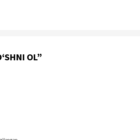
‘SHNI OL
”
gilangan