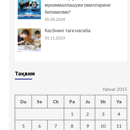
мукаммаллашуви омилларини
биламизми?
05.09.2024
Касбнинг таги насиба
01.11.2023
Тақвим
Yanvar 2015
Du
Se
Ch
Pa
Ju
Sh
Ya
1
2
3
4
5
6
7
8
9
10
11