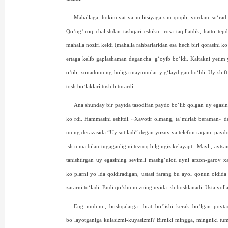
Mahallaga, hokimiyat va militsiya­ga sim qoqib, yordam so‘radi
Qo‘ng‘iroq chalishdan tashqari eshikni rosa taqillatdik, hatto t
mahalla noziri keldi (mahalla rahbarlaridan esa hech biri qorasini k
ertaga kelib gaplashaman degancha
g‘oyib bo‘ldi. Kaltakni yetim 
o‘tib, xonadonning holiga maymunlar yig‘laydigan bo‘ldi. Uy shift
tosh bo‘laklari tushib turardi.
Ana shunday bir paytda tasodifan paydo bo‘lib qolgan uy egasini 
ko‘rdi. Hammasini eshitdi. «Xavotir olmang, ta’mirlab beraman» d
uning derazasida “Uy sotiladi” degan yozuv va telefon raqami paydo b
ish nima bilan tugaganligini tezroq bilgingiz kelayapti. Mayli, ayt
tanishtirgan uy egasining sevimli mashg‘uloti uyni arzon-garov xa
ko‘plarni yo‘lda qoldiradigan, ustasi farang bu ayol qonun oldi
zararni to‘ladi. Endi qo‘shnimizning uyida ish boshlanadi. Usta y
Eng muhimi, boshqalarga ibrat bo‘lishi kerak bo‘lgan poytax
bo‘layotganiga kulasizmi-kuyasizmi? Birniki mingga, mingniki tum