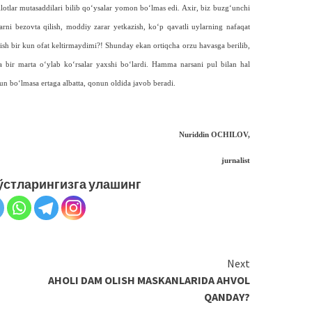
lotlar mutasaddilari bilib qo‘ysalar yomon bo‘lmas edi. Axir, biz buz­g‘unchi
ilarni bezovta qilish, moddiy zarar yetkazish, ko‘p qavatli uylarning nafaqat
arish bir kun ofat keltirmaydimi?! Shunday ekan ortiqcha orzu havasga berilib,
a bir marta o‘ylab ko‘rsalar yaxshi bo‘lardi. Hamma narsani pul bilan hal
 bo‘lmasa ertaga albatta, qonun oldida javob beradi.
Nuriddin OCHILOV,
jurnalist
ўстларингизга улашинг
Next
AHOLI DAM OLISH MASKANLARIDA AHVOL
QANDAY?