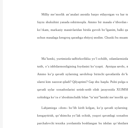
Milliy me’morlik an’analari asosida barpo etilayotgan va har 
fayzu shukuhini yanada oshirmoqda. Ammo bir masala e’tibordan 
ko‘rkam, markaziy massivlaridan birida guvoh bo‘lganim, balki qu
uchun masalaga keng­roq qarashga ehtiyoj sezdim. Chunki bu muam
Ma’lumki, yurtimizda tadbirkorlikka yo‘l ochilib, odamlarmizda
tutib, o‘z ishbilarmonligining foydasini ko‘ryapti.
Ayniqsa savdo, m
Ammo ko‘p qavatli uylarning savdobop birinchi qavatlarida do‘k
ularni kim nazorat qiladi? Qilyaptimi? Gap shu haqda. Pulni pulga u
qavatli uylar xonadonlarini sotish-sotib olish jarayonida XUJM
xohishiga ko‘ra o‘zboshimchalik bilan “ta’mir”lanishi me’morlik qoi
Lahjamizga «dom» bo‘lib kirib kelgan, ko‘p qavatli uylarning b
kengaytirish, qo‘shimcha yo‘lak ochish, yuqori qavatdagi xonadonl
parchalovchi texnika yordamida boshlangan bu ishdan qo‘shnilar