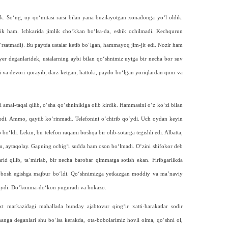
k. So‘ng, uy qo‘mitasi raisi bilan yana buzilayotgan xonadonga yo‘l oldik.
epdik ham. Ichkarida jimlik cho‘kkan bo‘lsa-da, eshik ochilmadi. Kechqurun
o‘rsatmadi). Bu paytda ustalar ketib bo‘lgan, hammayoq jim-jit edi. Nozir ham
yer deganlaridek, ustalarning aybi bilan qo‘shnimiz uyi­ga bir necha bor suv
i va devori qorayib, darz ketgan, hattoki, paydo bo‘lgan yoriqlardan qum va
amal-taqal qilib, o‘sha qo‘shninikiga olib kirdik. Hammasini o‘z ko‘zi bilan
edi. Ammo, qaytib ko‘rinmadi. Telefonini o‘chirib qo‘ydi. Uch oydan keyin
o‘ldi. Lekin, bu telefon raqami boshqa bir olib-sotarga tegishli edi. Albatta,
sam, aytaqolay. Gapning ochig‘i sudda ham oson bo‘lmadi. O‘zini shifokor deb
rid qilib, ta’mirlab, bir necha barobar qimmatga sotish ekan. Firibgarlikda
da bosh egishga majbur bo‘ldi. Qo‘shnimizga yetkazgan moddiy va ma’naviy
ollaydi. Do‘konma-do‘kon yuguradi va hokazo.
t markazidagi mahallada bunday ajabtovur qing‘ir xatti-harakatlar sodir
anga deganlari shu bo‘lsa kerakda, ota-bobolarimiz hovli olma, qo‘shni ol,