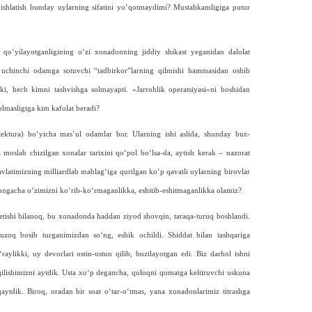
i ishlatish bunday uylarning sifatini yo‘qotmaydimi? Mustahkamligiga putur
h qo‘yilayotganligining o‘zi xonadonning jiddiy shikast yeganidan dalolat
b, uchinchi odamga sotuvchi “tadbirkor”larning qilmishi hammasidan oshib
, hech kimni tashvishga solmayapti. «Jarrohlik operatsiyasi»ni boshidan
olmasligiga kim kafolat beradi?
itektura) bo‘yicha mas’ul odamlar bor. Ularning ishi aslida, shunday buz­
a moslab chizilgan xonalar tarixini qo‘pol bo‘lsa-da, aytish kerak – nazorat
vlatimizning milliardlab mablag‘iga qurilgan ko‘p qavatli uylarning birovlar
ngacha o‘zimizni ko‘rib-ko‘rmaganlikka, eshitib-eshitmaganlikka olamiz?
ketishi bilanoq, bu xonadonda haddan ziyod shovqin, taraqa-turuq boshlandi.
uzoq bosib turganimizdan so‘ng, eshik ochildi. Shiddat bilan tash­qariga
aylikki, uy devorlari ostin-ustun qilib, buzilayotgan edi. Biz dar­hol ishni
t qilishimizni aytdik. Usta xo‘p degancha, quloqni qomatga keltiruvchi uskuna
ayt­dik. Biroq, oradan bir soat o‘tar-o‘tmas, yana xonadonlarimiz titrashga