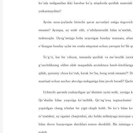
ko‘zda tutilganidan ikki barobar ko‘p miqdorda qurilish material
yetkazmaydimi?
Ayrim turar-joylarda birinchi qavat ayvonlari ostiga tirgovic
emasmi? Ayniqsa, uy sotib olib, o‘zibilarmonlik bilan ta’mirla
tushmoqda. Oyog‘imizga bolta urayotgan bunday manzara, afsuski
o‘tkazgan bunday uylar tez orada istiqomat uchun yaroqsiz bo‘lib q
To‘g‘ri, har bir viloyat, tumanda qurilish va me’morlik (arx
g‘unchilikning oldini olish maqsadida arxitektura hisob-kitoblarig
qilish, qonuniy chora ko‘rish, kerak bo‘lsa, bong urish emasmi?! Da
manfaati uchun nochor ahvolga tushganiga kim javob beradi? Qacho
Uchinchi qavatda yashaydigan qo‘sh­nimiz uyini sotib, xorijga 
Qo‘shnilar bilan yuqoriga ko‘tarildik. Qo‘ng‘iroq tugmachasini 
yopirilgan chang ichidan bir yigit chiqib keldi. Ne ko‘z bilan ko‘r
to‘xtatishni, uy egasini chaqirishni, aks holda militsiyaga murojaa
bilan devor buzayotgan sheriklari tomon shoshildi. Biz izimizga q
tushdi.