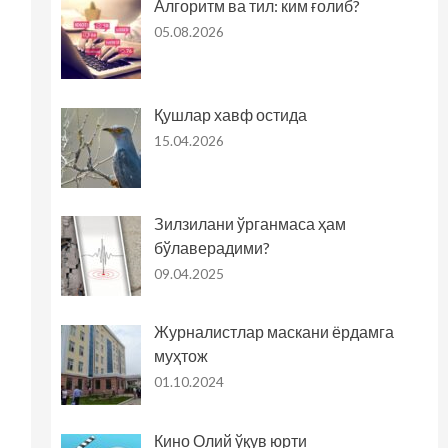
Алгоритм ва тил: ким ғолиб?
05.08.2026
Қушлар хавф остида
15.04.2026
Зилзилани ўрганмаса ҳам
бўлаверадими?
09.04.2025
Журналистлар маскани ёрдамга
муҳтож
01.10.2024
Кино Олий ўқув юрти