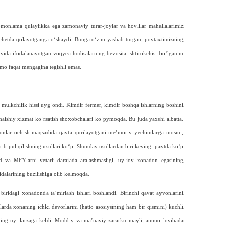
tomonlama qulaylikka ega zamonaviy turar-joylar va hovlilar mahallalarimiz
chetda qolayotganga o‘shaydi. Bunga o‘zim yashab turgan, poytaxtimizning
yida ifodalanayotgan voqyea-hodisalarning bevosita ishtirokchisi bo‘lganim
mo faqat mengagina tegishli emas.
 mulkchilik hissi uyg‘ondi. Kimdir fermer, kimdir boshqa ishlarning boshini
aishiy xizmat ko‘rsatish shoxobchalari ko‘pymoqda. Bu juda yaxshi albatta.
onlar ochish maqsadida qayta qurilayotgani me’moriy yechimlarga mosmi,
rib pul qilishning usullari ko‘p. Shunday usullardan biri keyingi paytda ko‘p
SH va MFYlarni yetarli darajada aralashmasligi, uy-joy xonadon egasining
dalarining buzilishiga olib kelmoqda.
iridagi xonadonda ta’mirlash ishlari boshlandi. Birinchi qavat ayvonlarini
arda xonaning ichki devorlarini (hatto asosiysining ham bir qismini) kuchli
ning uyi larzaga keldi. Moddiy va ma’naviy zararku mayli, ammo loyihada