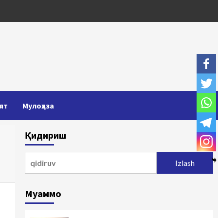
ят
Мулоҳаза
Қидириш
Qidirshish:
Муаммо