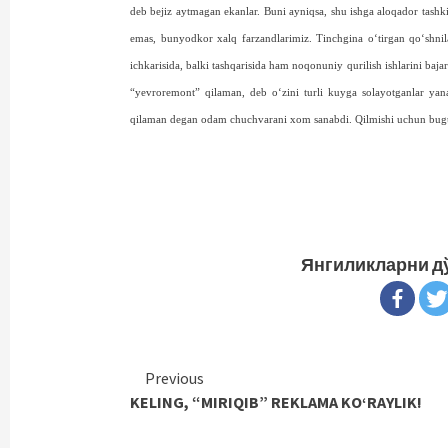
deb bejiz aytmagan ekanlar. Buni ayniqsa, shu ishga aloqador tashki
emas, bun­yo­d­­kor xalq farzandlarimiz. Tinch­gina o‘tirgan qo‘shn
ichkarisida, balki tashqarisida ham noqonuniy qurilish ishlarini baj
“yevroremont” qilaman, deb o‘zini turli kuyga solayotganlar yan
qilaman degan odam chuchvarani xom sanabdi. Qilmishi uchun bugun
Янгиликларни д
Continue
Previous
KELING, “MIRIQIB” REKLAMA KO‘RAYLIK!
Reading