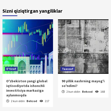
Sizni qiziqtirgan yangiliklar
E'tirof
Taassuf
O'zbekiston yangi global
90 yillik nashrning mayog'i
iqtisodiyotda ishonchli
so'ndimi?
investitsiya markaziga
2 kun oldin
Behzod
168
aylanmoqda
2 kun oldin
Behzod
217