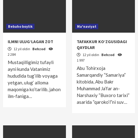
Bebaho boylik
Ma'naviyat
ILMNI ULUG‘LAGAN ZOT
TAFAKKUR KO‘ZGUSIDAGI
QAYDLAR
12 yil oldin
Behzod
2 284
12 yil oldin
Behzod
1 997
Mustaqilligimiz tufayli
Abu Tohirxoja
ayni kunda Vatanimiz
Samarqandiy “Samariya”
hududida tug‘ilib voyaga
kitobida, Abu Bakr
yetgan, ulug‘ alloma
Muhammad Ja’far an-
maqomiga ko‘tarilib, jahon
Narshaxiy “Buxoro tarixi”
ilm-faniga…
asarida “qaro­ko‘l”ni suv…