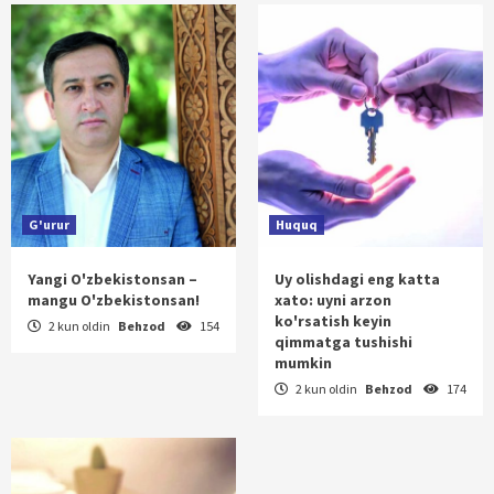
G'urur
Huquq
Yangi O'zbekistonsan –
Uy olishdagi eng katta
mangu O'zbekistonsan!
xato: uyni arzon
ko'rsatish keyin
2 kun oldin
Behzod
154
qimmatga tushishi
mumkin
2 kun oldin
Behzod
174