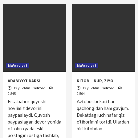
Ma'naviyat
Ma'naviyat
ADABIYOT DARSI
KITOB – NUR, ZIYO
12 yil oldin
Behzod
12 yil oldin
Behzod
2 845
2 504
Erta bahor quyoshi
Avtobus bekati har
hovlimiz devorini
qachongidan ham gavjum.
paypaslaydi. Quyosh
Bekatdagi uch nafar qiz
paypaslagan devor yonida
e’tiborimni tortdi. Ulardan
oftobro‘yada eski
biri kitob­dan…
po‘stagini ostiga tashlab,