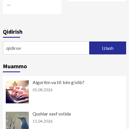
…
Qidirish
Qidirshish:
Muammo
Algoritm va til: kim g'olib?
05.08.2026
Qushlar xavf ostida
15.04.2026