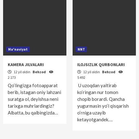
Ma'naviyat
NNT
KAMERA JILVALARI
ILOJSIZLIK QURBONLARI
12 yil oldin
Behzod
12 yil oldin
Behzod
2 173
5 492
Qo‘lingizga fotoapparat
U uzoqdan yaltirab
berib, istagan oniy lahzani
ko‘ringan nur tomon
suratga ol, deyishsa neni
chopib borardi. Qancha
tarixga muhrlardingiz?
yugurmasin yo‘l qisqarish
Albatta, bu qalbingizda…
o‘rniga uzayib
ketayotgandek….