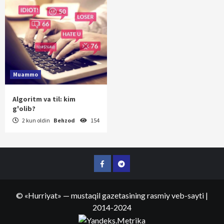
Muammo
Algoritm va til: kim
g'olib?
2 kun oldin
Behzod
154
Facebook
Telegram
©
«Hurriyat»
— mustaqil gazetasining rasmiy veb-sayti
|
2014-2024