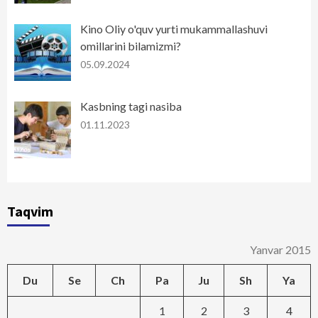
Kino Oliy o'quv yurti mukammallashuvi
omillarini bilamizmi?
05.09.2024
Kasbning tagi nasiba
01.11.2023
Taqvim
Yanvar 2015
Du
Se
Ch
Pa
Ju
Sh
Ya
1
2
3
4