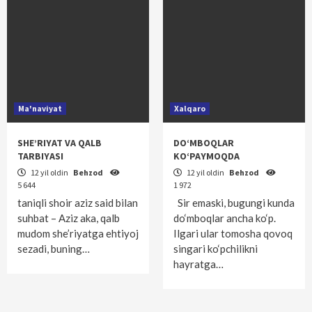
Ma'naviyat
Xalqaro
SHE’RIYAT VA QALB
DO‘MBOQLAR
TARBIYASI
KO‘PAYMOQDA
12 yil oldin
Behzod
12 yil oldin
Behzod
5 644
1 972
taniqli shoir aziz said bilan
Sir emaski, bugungi kunda
suhbat – Aziz aka, qalb
do‘mboqlar ancha ko‘p.
mudom she’riyatga ehtiyoj
Ilgari ular tomosha qovoq
sezadi, buning…
singari ko‘pchilikni
hayratga…