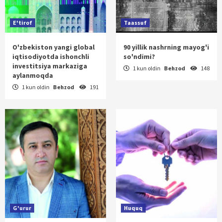
E'tirof
Taassuf
O'zbekiston yangi global
90 yillik nashrning mayog'i
iqtisodiyotda ishonchli
so'ndimi?
investitsiya markaziga
1 kun oldin
Behzod
148
aylanmoqda
1 kun oldin
Behzod
191
G'urur
Huquq