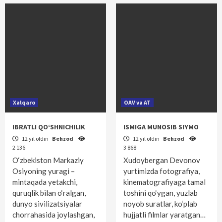
Xalqaro
OAV va AT
IBRATLI QO‘SHNICHILIK
ISMIGA MUNOSIB SIYMO
12 yil oldin
Behzod
12 yil oldin
Behzod
2 136
3 868
O‘zbekiston Markaziy
Xudoybergan Devonov
Osiyoning yuragi –
yurtimizda fotografiya,
mintaqada yetakchi,
kinematografiyaga tamal
quruqlik bilan o‘ralgan,
toshini qo‘ygan, yuzlab
dunyo sivilizatsiyalar
noyob suratlar, ko‘plab
chorrahasida joylashgan,
hujjatli filmlar yaratgan…