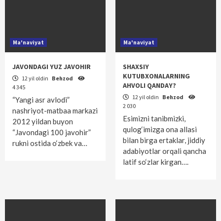
Ma'naviyat
Ma'naviyat
JAVONDAGI YUZ JAVOHIR
SHAXSIY
KUTUBXONALARNING
12 yil oldin
Behzod
AHVOLI QANDAY?
4 345
12 yil oldin
Behzod
“Yangi asr avlodi”
2 030
nashriyot-matbaa markazi
Esimizni tanibmizki,
2012 yildan buyon
qulog‘imizga ona allasi
“Javondagi 100 javohir”
bilan birga ertaklar, jiddiy
rukni ostida o‘zbek va…
adabiyotlar or­qali qancha
latif so‘zlar kirgan….