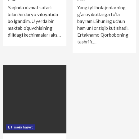
Yaqinda xizmat safari
Yangi yil bolajonlarning
bilan Sirdaryo viloyatida
g‘aroyibotlarga to‘la
bo‘lgandim. U yerda bir
bayrami. Shuning uchun
maktab o‘quvchisining
ham uni orziqib kutishadi.
dilidagi kechinmalari aks…
Ertaknamo Qorboboning
tashrifi,…
Ijtimoiy hayot