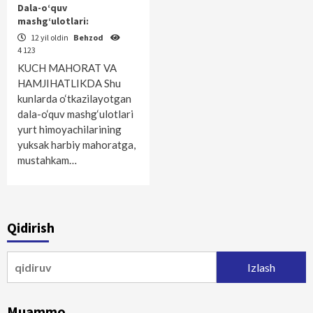
Dala-o‘quv
mashg‘ulotlari:
12 yil oldin
Behzod
4 123
KUCH MAHORAT VA
HAMJIHATLIKDA Shu
kunlarda o‘tkazilayotgan
dala-o‘quv mashg‘ulotlari
yurt himoyachilarining
yuksak harbiy mahoratga,
mustahkam…
Qidirish
Qidirshish:
Muammo