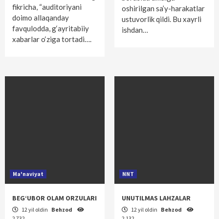
fikricha, “auditoriyani
oshirilgan sa’y-harakatlar
doimo allaqanday
ustuvorlik qildi. Bu xayrli
favqulodda, g‘ayritabiiy
ishdan…
xabarlar o‘ziga tortadi….
Ma'naviyat
NNT
BEG‘UBOR OLAM ORZULARI
UNUTILMAS LAHZALAR
12 yil oldin
Behzod
12 yil oldin
Behzod
2 732
2 132