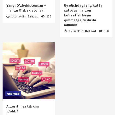
Yangi O'zbekistonsan –
Uy olishdagi eng katta
mangu O'zbekistonsan!
xato: uyni arzon
ko'rsatish keyin
1 kun oldin
Behzod
135
qimmatga tushishi
mumkin
1 kun oldin
Behzod
150
Muammo
Algoritm va til: kim
g'olib?