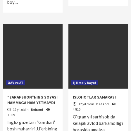
boy…
OAV va AT
Ijtimoiy hayot
“ZARAFSHON”NING SOYASI
ISLOHOTLAR SAMARASI
HAMMAGA HAM YETMAYDI
12 yil oldin
Behzod
4 815
12 yil oldin
Behzod
1 959
O‘tgan yil sarhisobida
Ingliz gazetasi “Gardian”
kelajak avlod barkamolligi
bosh muharriri J.Ferbining
borasida amalga