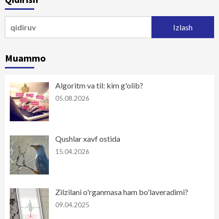
Qidirshish:
Muammo
Algoritm va til: kim g'olib?
05.08.2026
Qushlar xavf ostida
15.04.2026
Zilzilani o'rganmasa ham bo'laveradimi?
09.04.2025