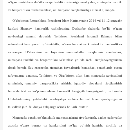
o‘tgan mustahkam do‘stlik va qardoshlik rishtalariga mosligidan, mintaqada tinchlik
va barqarorlikni mustahkamlash, uni barqaror rivojlantirishga xizmat qilmoqda.
O‘zbekiston Respublikasi Prezidenti Islom Karimovning 2014 yil 11-12 sentyabr
kunlari Shanxay hamkorlik tashkilotining Dushanbe shahrida bo‘lib o‘tgan
navbatdagi sammiti doirasida Tojikis­ton Prezidenti Imomali Rahmon bilan
uchrashuvi ham yaxshi qo‘shnichilik, o‘zaro hurmat va konstruktiv hamkorlikka
asoslangan O‘zbekiston va Tojikiston munosabatlari xalqlarimiz manfaatlari,
mintaqada tinchlik va bar­qarorlikni ta’minlash yo‘lida izchil rivojlanayotganidan
darak beradi. Suv-energetika tizimidan foydalanish borasidagi qarashlarda ayrim
tafovutlarga qaramay, Tojikiston va Qir­g‘izis­ton bilan ham mintaqada xavfsizlikni
ta’minlash, umumiy barqarorlikka erishish, iqtisodiy aloqalarni rivojlantirish
borasida ikki va ko‘p tomonlama hamkorlik kengayib borayotganini, bu borada
O‘zbekistonning yetakchilik salohiyatiga alohida hurmat bilan qaralayotganini
ta’kidlash joiz. Bu dunyo xalqlariga o‘rnak bo‘larli ibratdir.
Mintaqada yaxshi qo‘shnichilik munosabatlarini rivojlantirish, qadim qadriyatlar
asosida o‘zaro hurmat va hamkorlikni yo‘lga qo‘yish hamisha tinchlik va