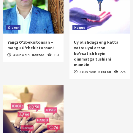
G'urur
Huquq
Yangi O'zbekistonsan –
Uy olishdagi eng katta
mangu O'zbekistonsan!
xato: uyni arzon
ko'rsatish keyin
4 kun oldin
Behzod
193
qimmatga tushishi
mumkin
4 kun oldin
Behzod
224