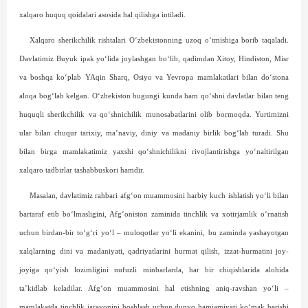
xalqaro huquq qoidalari asosida hal qilishga intiladi.
Xalqaro sherikchilik rishtalari O‘zbekistonning uzoq o‘tmishiga borib taqaladi.
Davlatimiz Buyuk ipak yo‘lida joylashgan bo‘lib, qadimdan Xitoy, Hindiston, Misr
va boshqa ko‘plab YAqin Sharq, Osiyo va Yevropa mamlakatlari bilan do‘stona
aloqa bog‘lab kelgan. O‘zbekiston bugungi kunda ham qo‘shni davlatlar bilan teng
huquqli sherikchilik va qo‘sh­nichilik munosabatlarini olib bormoqda. Yurtimizni
ular bilan chuqur tarixiy, ma’naviy, diniy va madaniy birlik bog‘lab turadi. Shu
bilan birga mamlakatimiz yaxshi qo‘shnichilikni rivojlantirishga yo‘naltirilgan
xalqaro tadbirlar tashabbuskori hamdir.
Masalan, davlatimiz rahbari afg‘on muammosini harbiy kuch ishlatish yo‘li bilan
bartaraf etib bo‘lmasligini, Afg‘oniston zaminida tinchlik va xotirjamlik o‘rnatish
uchun birdan-bir to‘g‘ri yo‘l – muloqotlar yo‘li ekanini, bu zaminda yashayotgan
xalqlarning dini va madaniyati, qadriyatlarini hurmat qilish, izzat-hurmatini joy-
joyiga qo‘yish lozimligini nufuzli minbarlarda, har bir chiqishlarida alohida
ta’kidlab keladilar. Afg‘on muammosini hal etishning aniq-ravshan yo‘li –
mamlakatda tinchlik jarayonini boshlash uchun dunyo hamjamiyati ko‘mak berishi