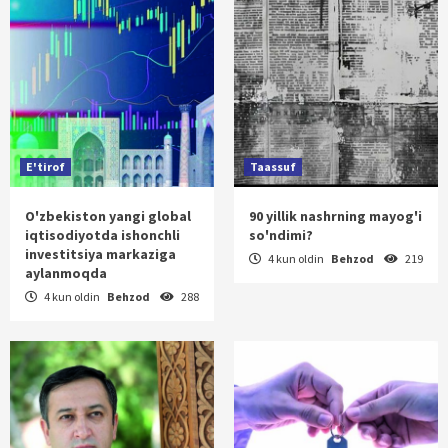
E'tirof
Taassuf
O'zbekiston yangi global
90 yillik nashrning mayog'i
iqtisodiyotda ishonchli
so'ndimi?
investitsiya markaziga
4 kun oldin
Behzod
219
aylanmoqda
4 kun oldin
Behzod
288