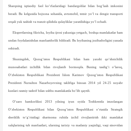
Sharqning iqtisodiy faol ko‘rfazlaridagi bandargohlar bilan bog‘lash imkonini
beradi. Bu kelgusida bojxona sohasida, avtomobil, temir yo‘l va dengiz transporti
orqali yuk tashish va tranzit qilishda qulayliklar yaratilishiga yo‘l ochadi.
Ekspertlarning fikricha, loyiha ijrosi yakuniga yetgach, boshqa mamlakatlar ham
undan foydalanishdan manfaatdorlik bildiradi. Bu lo­yihaning jozibadorligini yanada
oshiradi.
Shuningdek, Qozog‘iston Respublikasi bilan ham yaxshi qo‘shnichilik
munosabatlari izchillik bilan rivojlanib bormoqda. Buning tasdig‘i o‘laroq,
O‘zbekiston Respublikasi Prezidenti Islom Karimov Qozog‘iston Respublikasi
Prezidenti Nursulton Nazarboyevning taklifiga binoan 2014 yil 24-25 noyabr
kunlari rasmiy tashrif bilan ushbu mamlakatda bo‘lib qaytdi.
O‘zaro hamkorlikni 2013 yilning iyun oyida Toshkent­da imzolangan
O‘zbekiston Respublikasi bilan Qozog‘is­ton Respublikasi o‘rtasida Strategik
sheriklik to‘g‘risidagi shartnoma ruhida izchil rivojlantirish ikki mamlakat
xalqlarining tub manfaatlari, ularning tarixiy va madaniy yaqinligi, vaqt sinovidan