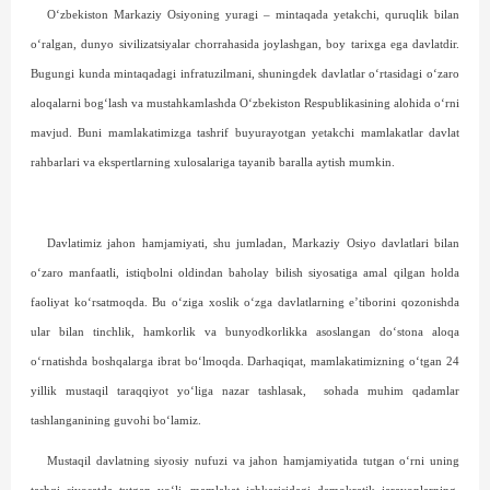
O‘zbekiston Markaziy Osiyoning yuragi – mintaqada yetakchi, quruqlik bilan
o‘ralgan, dunyo sivilizatsiyalar chorrahasida joylashgan, boy tarixga ega davlatdir.
Bugungi kunda mintaqadagi infratuzilmani, shuning­dek davlatlar o‘rtasidagi o‘zaro
aloqalarni bog‘lash va mustahkamlashda O‘zbekiston Respublikasining alohida o‘rni
mavjud. Buni mamlakatimizga tashrif buyurayotgan yetakchi mamlakatlar davlat
rahbarlari va ekspertlarning xulosalariga tayanib baralla aytish mumkin.
Davlatimiz jahon hamjamiyati, shu jumladan, Markaziy Osiyo davlatlari bilan
o‘zaro manfaatli, istiqbolni oldindan baholay bilish siyosatiga amal qilgan holda
faoliyat ko‘rsatmoqda. Bu o‘ziga xoslik o‘zga davlatlarning e’tiborini qozonishda
ular bilan tinchlik, hamkorlik va bunyodkorlikka asoslangan do‘stona aloqa
o‘rnatishda boshqalarga ibrat bo‘lmoqda. Darhaqiqat, mamlakatimizning o‘tgan 24
yillik mustaqil taraqqiyot yo‘liga nazar tashlasak,
sohada muhim qadamlar
tashlanganining guvohi bo‘lamiz.
Mustaqil davlatning siyosiy nufuzi va jahon hamjamiyatida tutgan o‘rni uning