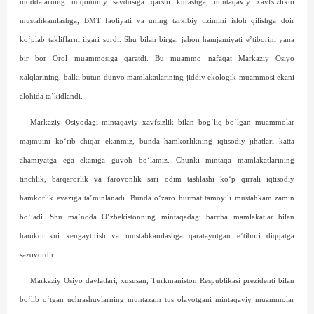
moddalarning noqonuniy savdosiga qarshi kurashga, mintaqaviy xavfsizlikni
mustahkamlashga, BMT faoliyati va uning tarkibiy tizimini isloh qilishga doir
ko‘plab takliflarni ilgari surdi. Shu bilan birga, jahon hamjamiyati e’tiborini yana
bir bor Orol muammosiga qaratdi. Bu muammo nafaqat Markaziy Osiyo
xalqlarining, balki butun dunyo mamlakatlarining jiddiy ekologik muammosi ekani
alohida ta’kidlandi.
Markaziy Osiyodagi mintaqaviy xavfsizlik bilan bog‘liq bo‘lgan muammolar
majmuini ko‘rib chiqar ekanmiz, bunda hamkorlikning iqtisodiy jihatlari katta
ahamiyatga ega ekaniga guvoh bo‘lamiz. Chunki mintaqa mamlakatlarining
tinchlik, barqarorlik va farovonlik sari odim tashlashi ko‘p qirrali iqtisodiy
hamkorlik evaziga ta’minlanadi. Bunda o‘zaro hurmat tamoyili mustahkam zamin
bo‘ladi. Shu ma’noda O‘zbekistonning mintaqadagi barcha mamlakatlar bilan
hamkorlikni kengaytirish va mustahkamlashga qaratayotgan e’tibori diqqatga
sazovordir.
Markaziy Osiyo davlatlari, xususan, Turkmaniston Respublikasi prezidenti bilan
bo‘lib o‘tgan uchrashuvlarning muntazam tus olayotgani mintaqaviy muammolar