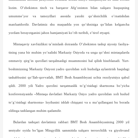
lozim. O‘zbekiston tinch va barqaror Afg‘oniston bilan xalqaro huquqning
umumme’yor va tamoyillari asosida yaxshi qo‘shnichilik o‘rnatishdan
manfaatdordir. Davlatimiz shu maqsadda yon qo‘shnisiga qo‘lidan kelgancha
yordam berayotganini jahon hamjamiyati ko‘rib turibdi, e’tirof etyapti.
Mintaqaviy xavfsizlikni ta’minlash doirasida O‘zbekiston tashqi siyosiy faoliya­
tining yana bir muhim yo‘nalishi Markaziy Osiyoda va unga qo‘shni mintaqalarda
omma­viy qirg‘in qurollari tar­qalmasligi muammosini hal qilish hisoblanadi. Yurt­
boshimizning Markaziy Osiyo­ni yadro qurolidan xoli hududga aylantirish haqidagi
tashabbusini qo‘llab-quvvatlab, BMT Bosh Assambleya­si uchta rezolyutsiya qabul
qildi. 2000 yili Yadro qurolini tar­qatmaslik to‘g‘risidagi shartnoma bo‘yicha
konferensiyasida «Mintaqa davlatlari Markaziy Osiyo yadro qurolidan xoli hudud
to‘g‘risidagi shart­noma» loyihasini ishlab chiqqani va u ma’­qullangani bu borada
oldinga tashlangan muhim qadamdir.
Bulardan tashqari davlatimiz rahbari BMT Bosh Assambleyasining 2000 yil
sentyabr oyida bo‘lgan Mingyillik sammitida xalqaro terrorchilik va giyohvand