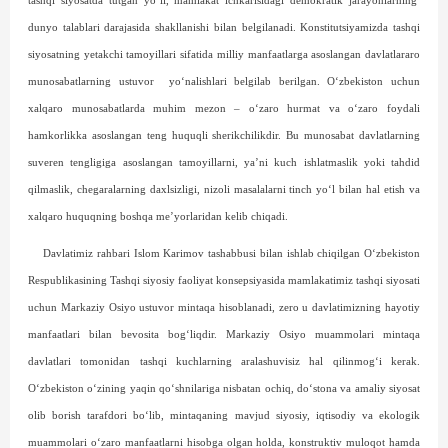
tash­qi siyosatda tutgan yo‘li, mamlakat ichkarisidagi demokratik jarayonlarning
dunyo talablari darajasida shakllanishi bilan belgilanadi. Konstitutsiyamizda tash­qi
siyo­satning yetakchi tamo­yillari sifatida milliy manfaatlarga asoslangan davlatlararo
munosabatlarning ustuvor
yo‘nalishlari belgilab berilgan. O‘zbekiston uchun
xalqaro munosabatlarda muhim mezon – o‘zaro hurmat va o‘zaro foydali
hamkorlikka asoslangan teng huquqli sherikchilikdir. Bu munosabat davlatlarning
suveren tengligiga asoslangan tamoyillarni, ya’ni kuch ishlatmaslik yoki tahdid
qilmaslik, chegaralarning daxlsizligi, nizoli masalalarni tinch yo‘l bilan hal etish va
xalqaro huquqning boshqa me’yorlaridan kelib chiqadi.
Davlatimiz rahbari Islom Karimov tashabbusi bilan ishlab chiqilgan O‘zbekiston
Respublikasining Tashqi siyo­siy faoliyat konsepsiyasida mamlakatimiz tashqi siyosati
uchun Markaziy Osiyo ustuvor mintaqa hisoblanadi, zero u davlatimizning hayo­tiy
manfaatlari bilan bevosita bog‘liqdir. Markaziy Osiyo muammolari mintaqa
davlatlari tomonidan tashqi kuchlarning aralashuvisiz hal qilinmog‘i kerak.
O‘zbekiston o‘zining yaqin qo‘shnilariga nisbatan ochiq, do‘stona va amaliy siyosat
olib borish tarafdori bo‘lib, mintaqaning mavjud siyosiy, iqtisodiy va ekologik
muammolari o‘zaro manfaatlarni hisobga olgan holda, konstruktiv muloqot hamda