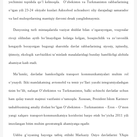
yechimini topishda qo‘l kelmoqda.
O‘zbekiston va Turkmaniston rahbarlarining
o‘tgan yili 23-24 oktyabr kunlari Ashxobod uchrashuvi oliy darajadagi samarador
va faol muloqotlarning mantiqiy davomi desak yanglishmaymiz.
Dunyoning turli mintaqalarida vaziyat shiddat bilan o‘zgarayotgan, voqyealar
rivoji oldindan aytib bo‘lmaydigan holatga kelgan, bos­qinchilik va zo‘ravonlik
kengayib borayotgan bugungi sharoitda davlat rahbarlarining siyosiy, iqtisodiy,
ijtimoiy, ekologik xavfsizlikni ta’minlash masalalaridagi bunday hamfikrligi alohida
ahamiyat kasb etadi.
Ma’lumki, davlatlar hamkorligida transport kommunikatsiyalari muhim rol
o‘ynaydi. Ikki mamlakatning avtomobil va temir yo‘llari yaxshi integratsiyalashgan
tizim bo‘lib, nafaqat O‘zbekiston va Turkmaniston, balki uchinchi davlatlar uchun
ham qulay tranzit majmui vazifasini o‘tamoqda. Xususan, Prezident Islom Karimov
tashabbusining amaliy ifodasi bo‘lgan O‘zbekiston – Turkmaniston – Eron – O‘mon
yangi xalqaro transport-kommunikatsiya koridorini barpo etish bo‘yicha 2011 yili
imzolangan bitim muhim geostrategik ahamiyatga egadir.
Ushbu g‘oyaning hayotga tatbiq etilishi Markaziy Osiyo davlatlarini YAqin