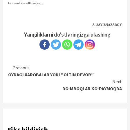
farovonlikka olib kelgan.
A. SAYIBNAZAROV
Yangiliklarni do'stlaringizga ulashing
Continue
Previous
OYDAGI XAROBALAR YOKI “OLTIN DEVOR”
Reading
Next
DO‘MBOQLAR KO‘PAYMOQDA
Fikr bildirish