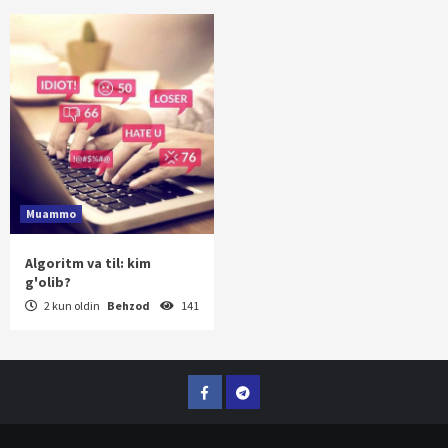
Muammo
Algoritm va til: kim
g'olib?
2 kun oldin
Behzod
141
Facebook
Telegram