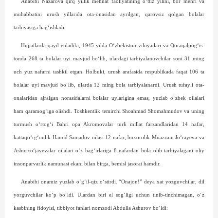
Anabibi Nazarova qirq yillik mehnat faoliyatining o‘ttiz yilini, bor mehri va
muhabbatini urush yillarida ota-onasidan ayrilgan, qarovsiz qolgan bolalar
tarbiyasiga bag‘ishladi.
Hujjatlarda qayd etiladiki, 1945 yilda O‘zbekiston viloyatlari va Qoraqalpog‘is­
tonda 268 ta bolalar uyi mavjud bo‘lib, ulardagi tarbiyalanuvchilar soni 31 ming
uch yuz nafarni tashkil etgan. Holbuki, urush arafasida respublikada faqat 106 ta
bolalar uyi mavjud bo‘lib, ularda 12 ming bola tarbiyalanardi. Urush tufayli ota-
onalaridan ajralgan norasidalarni bolalar uylarigina emas, yuzlab o‘zbek oilalari
ham qaramog‘iga olishdi. Toshkentlik temirchi Shoahmad Shomahmudov va uning
turmush o‘rtog‘i Bahri opa Akromovalar turli millat farzandlaridan 14 nafar,
kattaqo‘rg‘onlik Hamid Samadov oilasi 12 nafar, buxorolik Muazzam Jo‘rayeva va
Ashurxo‘jayevalar oilalari o‘z bag‘irlariga 8 nafardan bola olib tarbiyalagani oliy
insonparvarlik namunasi ekani bilan birga, bemisl jasorat hamdir.
Anabibi onamiz yuzlab o‘g‘il-qiz o‘stirdi. “Onajon!” deya xat yozguvchilar, dil
yorguvchilar ko‘p bo‘ldi. Ulardan biri el sog‘ligi uchun tinib-tinchimagan, o‘z
kasbining fidoyisi, tibbiyot fanlari nomzodi Abdulla Ashurov bo‘ldi: