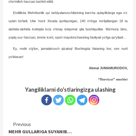
cho‘milish havzasi tashkil etildi.
Endilikda Mehribonlik uyi tarbiyalanuvchilarining barcha qulayliklarga ega o‘z
uylari bo‘ladi. Ular hozir Xivada qurilayotgan, 140 o‘ringa mo‘ljallangan 18 ta
alohida-alohida kottejda ko‘p o‘tmay istiqomat qila boshlaydilar. Ma’muriy bino,
yopiq suv havzasi, tennis korti, sport maydonchasining faoliyati yo‘lga qo‘yiladi…
Ey, nodir o‘g‘lon, jamalaksoch qizaloq! Boshingda Vataning bor, sen nurli
yo‘ldasan!
Akmal JUMAMURODOV,
“Hurriyat” muxbiri
Yangiliklarni do'stlaringizga ulashing
Continue
Previous
MEHR GULLARIGA SUYANIB…
Reading