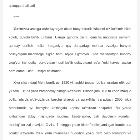
quloqqa chalinadi.
***
Yurtimizda amalga oshirilayotgan ulkan bunyodkorlik ishlarini o‘z ko‘zimiz bilan
ko‘rib, guvohi bo‘lib turibmiz. Ularga qancha g‘isht, qancha miqdorda sement,
qanday qurilish mollari ketganiyu, qay darajadagi mehnat evaziga bunyod
bo‘layotgani hisoblarga sig‘sa ham, aqlga sig‘maydi. Qad rostlayotgan bunday
ulug‘vor inshootlar o‘z-o‘zidan hosil bo‘lib qolayotgani yo‘q. Yoki havoyi gaplar
ham emas. Ular – Istiq­lol ne’matlari.
Xiva shahridagi Mehribonlik uyi 1920 yil tashkil topgan bo‘lsa, oradan ellik uch
yil o‘tib – 1973 yilda zamonaviy binoga ko‘chirildi. Binoda jami 108 ta xona mavjud
bo‘lib, ularda o‘g‘il-qizlarga barcha sharoit va qulayliklar yaratilgan. 2006 yilda
Mehribonlik uyi homiylar ko‘magida kapital ta’mirdan chiqarildi. Bu yerda
joylashgan tibbiy majmuada muolaja, fizioterapiya, tish davolash xonalari,
mashg‘ulot zali mavjud. O‘zida 7 mingga yaqin kitob fondini jamlagan kutubxona
bolalar ixtiyorida. 2007 yilda muassasa hududida yozgi dam olish oromgohi va