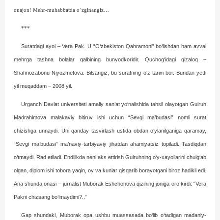
onajon! Mehr-muhabbatda o‘zginangiz…
***
Suratdagi ayol – Vera Pak. U “O‘zbekiston Qahramoni” bo‘lishdan ham avval
mehrga tashna bolalar qalbining bunyod­koridir. Quchog‘idagi qizaloq –
Shahnozabonu Niyozmetova. Bilsangiz, bu suratning o‘z tarixi bor. Bundan yetti
yil muqaddam – 2008 yil.
Urganch Davlat universiteti amaliy san’at yo‘nalishida tahsil olayotgan Gulruh
Madrahimova malakaviy bitiruv ishi uchun “Sevgi ma’budasi” nomli surat
chizishga unnaydi. Uni qanday tasvirlash ustida obdan o‘ylanilganiga qaramay,
“Sevgi ma’budasi” ma’naviy-tar­biyaviy jihatdan ahamiyatsiz topiladi. Tasdiqdan
o‘tmaydi. Rad etiladi. Endilikda neni aks ettirish Gulruhning o‘y-xayollarini chulg‘ab
olgan, diplom ishi tobora yaqin, oy va kunlar qisqarib borayotgani biroz hadikli edi.
Ana shunda onasi – jurnalist Muborak Eshchonova qizining joniga oro kirdi: “Vera
Pakni chizsang bo‘lmaydimi?..”
Gap shundaki, Muborak opa ushbu muassasada bo‘lib o‘tadigan madaniy-