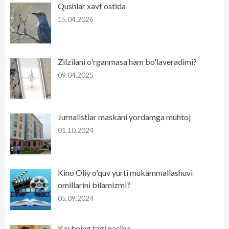
Qushlar xavf ostida
15.04.2026
Zilzilani o'rganmasa ham bo'laveradimi?
09.04.2025
Jurnalistlar maskani yordamga muhtoj
01.10.2024
Kino Oliy o'quv yurti mukammallashuvi
omillarini bilamizmi?
05.09.2024
Kasbning tagi nasiba