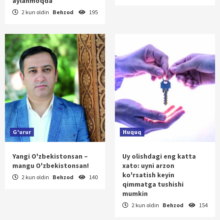
aylanmoqda
2 kun oldin
Behzod
195
G'urur
Huquq
Yangi O'zbekistonsan –
Uy olishdagi eng katta
mangu O'zbekistonsan!
xato: uyni arzon
ko'rsatish keyin
2 kun oldin
Behzod
140
qimmatga tushishi
mumkin
2 kun oldin
Behzod
154