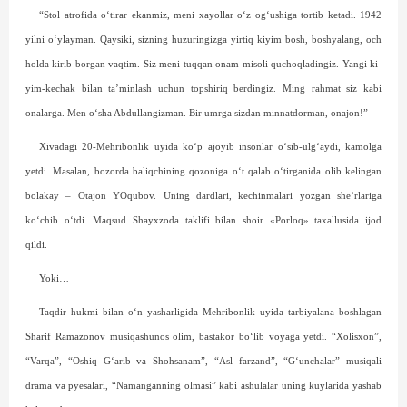
“Stol atrofida o‘tirar ekanmiz, meni xayollar o‘z og‘ushiga tortib ketadi. 1942
yilni o‘ylayman. Qaysiki, sizning huzuringizga yirtiq kiyim bosh, boshyalang, och
holda kirib borgan vaqtim. Siz meni tuqqan onam misoli quchoqladingiz. Yangi ki­
yim-kechak bilan ta’minlash uchun topshiriq berdingiz. Ming rahmat siz kabi
onalarga. Men o‘sha Abdullangizman. Bir umrga sizdan minnatdorman, onajon!”
Xivadagi 20-Mehribonlik uyida ko‘p ajoyib insonlar o‘sib-ulg‘aydi, kamolga
yetdi. Masalan, bozorda baliqchining qozoniga o‘t qalab o‘tirganida olib kelingan
bolakay – Otajon YOqubov. Uning dardlari, kechinmalari yozgan she’rlariga
ko‘chib o‘tdi. Maqsud Shayxzoda taklifi bilan shoir «Porloq» taxallusida ijod
qildi.
Yoki…
Taqdir hukmi bilan o‘n yasharligida Mehribonlik uyi­da tarbiyalana boshlagan
Sharif Ramazonov musiqashunos olim, bastakor bo‘lib voyaga yetdi. “Xolisxon”,
“Varqa”, “Oshiq G‘arib va Shohsanam”, “Asl farzand”, “G‘unchalar” musiqali
drama va pyesalari, “Namanganning olmasi” kabi ashulalar uning kuylarida yashab