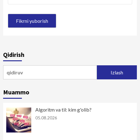
Qidirish
Qidirshish:
Muammo
Algoritm va til: kim g'olib?
05.08.2026