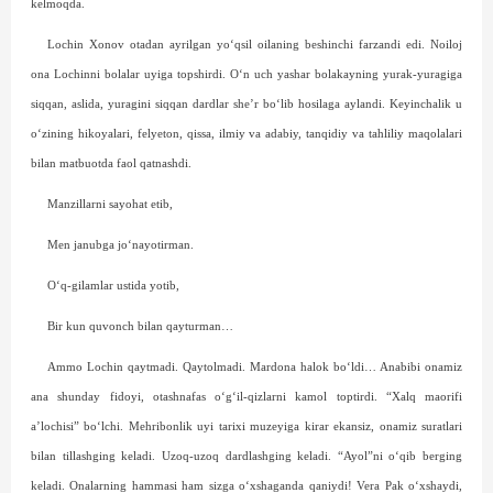
kelmoqda.
Lochin Xonov otadan ayrilgan yo‘qsil oilaning beshinchi farzandi edi. Noiloj
ona Lochinni bolalar uyiga topshirdi. O‘n uch yashar bolakayning yurak-yuragiga
siqqan, aslida, yuragini siqqan dard­lar she’r bo‘lib hosilaga aylandi. Keyinchalik u
o‘zining hikoyalari, felyeton, qissa, ilmiy va adabiy, tanqidiy va tahliliy maqolalari
bilan matbuotda faol qatnashdi.
Manzillarni sayohat etib,
Men janubga jo‘nayotirman.
O‘q-gilamlar ustida yotib,
Bir kun quvonch bilan qayturman…
Ammo Lochin qaytmadi. Qaytolmadi. Mardona halok bo‘ldi… Anabibi onamiz
ana shunday fidoyi, otashnafas o‘g‘il-qizlarni kamol toptirdi. “Xalq maorifi
a’lochisi” bo‘lchi. Mehribonlik uyi tarixi muzeyiga kirar ekansiz, onamiz suratlari
bilan tillashging keladi. Uzoq-uzoq dardlashging keladi. “Ayol”ni o‘qib berging
keladi. Onalarning hammasi ham sizga o‘xshaganda qaniydi! Vera Pak o‘xshaydi,