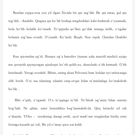
Bundan roppa-rosa yuz yil ilgari Xivada bir qiz tug‘ildi. Bir qiz emas, gul qiz
tug‘ildi – Anabibi. Qizgina qiz bo‘lib boshqa tengdoshlari kabi beshtosh o‘ynamadi,
bola bo‘lib bolalik ko‘rmadi. To‘qqizida qo‘llari go‘dak tutarga kelib, o‘zgalar
bolasini yig‘lasa ovutdi. O‘ynatdi. Ko‘tardi. Boqdi. Non topdi. Chindan Onabibi
bo‘ldi.
Kun qiyomdan og‘di. Husayn og‘a Ismoilov (tuman xalq maorifi mudiri) uyiga
tun qoraytib qaytayotgan qizaloqni ko‘rib qoldi-yu, shunchaki o‘tib ketmadi. O‘tib
ketolmadi. Yuragi uvushdi. Bibini, uning akasi Polvonni ham bolalar uyi tarbiyasiga
olib bordi. O‘zi esa ularning oilasini oziq-ovqat bilan ta’minlashga ko‘makdosh
bo‘ldi…
Bibi o‘qidi, o‘rgandi. O‘n to‘qqizga to‘ldi. Yo‘ldosh og‘amiz bilan umrini
bog‘ladi. Ne qilsin, umri butunlikka bog‘lanmabdi-da. Qirq birinchi yil edi
o‘shanda. YUho –
urushning daragi yetib, ayol mash’um tonglardan birida erini
frontga kuzatib qo‘ydi. Bir yil o‘tmay qora xat keldi.