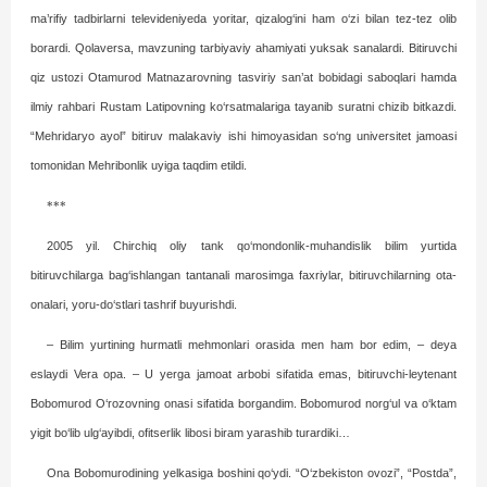
ma’rifiy tadbirlarni televideniyeda yoritar, qizalog‘ini ham o‘zi bilan tez-tez olib
borardi. Qolaversa, mavzuning tar­biyaviy ahamiyati yuksak sanalardi. Bitiruvchi
qiz ustozi Otamurod Matnazarovning tasviriy san’at bobidagi saboqlari hamda
ilmiy rahbari Rustam Latipovning ko‘rsatmalariga tayanib suratni chizib bitkazdi.
“Mehridaryo ayol” bitiruv malakaviy ishi himoyasidan so‘ng universitet jamoasi
tomonidan Mehribonlik uyiga taqdim etildi.
***
2005 yil. Chirchiq oliy tank qo‘mondonlik-muhandislik bilim yurtida
bitiruvchilarga bag‘ishlangan tantanali marosimga faxriylar, bitiruvchilarning ota-
onalari, yoru-do‘stlari tashrif buyurishdi.
– Bilim yurtining hurmatli mehmonlari orasida men ham bor edim, – deya
eslaydi Vera opa. – U yerga jamoat arbobi sifatida emas, bitiruvchi-leytenant
Bobomurod O‘rozovning onasi sifatida borgandim. Bobomurod norg‘ul va o‘ktam
yigit bo‘lib ulg‘ayibdi, ofitserlik libosi biram yarashib turardiki…
Ona Bobomurodining yelkasiga boshini qo‘ydi. “O‘zbekis­ton ovozi”, “Postda”,