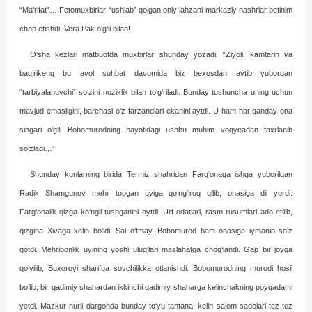
“Ma’rifat”… Fotomuxbirlar “ushlab” qolgan oniy lahzani markaziy nashrlar betinim
chop etishdi: Vera Pak o‘g‘li bilan!
O‘sha kezlari matbuotda muxbirlar shunday yozadi: “Ziyoli, kamtarin va
bag‘rikeng bu ayol suhbat davomida biz bexosdan aytib yuborgan
“tarbiyalanuvchi” so‘zini noziklik bilan to‘g‘riladi. Bunday tushuncha uning uchun
mavjud emasligini, barchasi o‘z farzandlari ekanini aytdi. U ham har qanday ona
singari o‘g‘li Bobomurodning hayo­tidagi ushbu muhim voqyea­dan faxrlanib
so‘zladi…”
Shunday kunlarning birida Termiz shahridan Farg‘onaga ishga yuborilgan
Radik Shamgunov mehr topgan uyiga qo‘ng‘iroq qilib, onasiga dil yordi.
Farg‘onalik qizga ko‘ngli tushganini aytdi. Urf-odatlari, rasm-rusumlari ado etilib,
qizgina Xivaga kelin bo‘ldi. Sal o‘tmay, Bobomurod ham onasiga iymanib so‘z
qotdi. Mehribonlik uyining yoshi ulug‘lari maslahatga chog‘landi. Gap bir joyga
qo‘yilib, Buxoroyi sharifga sovchilikka otlanishdi. Bobomurodning murodi hosil
bo‘lib, bir qadimiy shahardan ikkinchi qadimiy shaharga kelinchakning poyqadami
yetdi. Mazkur nurli dargohda bunday to‘yu tantana, kelin salom sadolari tez-tez