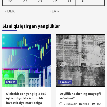
26
27
28
29
30
31
« DEK
FEV »
Sizni qiziqtirgan yangiliklar
E'tirof
Taassuf
O'zbekiston yangi global
90 yillik nashrning mayog'i
iqtisodiyotda ishonchli
so'ndimi?
investitsiya markaziga
2 kun oldin
Behzod
152