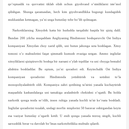
qo‘rq­maslik va quvvatini tiklab olish uchun giyohvand o‘simliklarni iste’mol
qilishgan. Shunga qaramasdan, hech kim giyohvandlikka bugungi kundagidek
mukkasidan ketmagan, ya’ni unga butunlay tobe bo‘lib qolmagan.
Narkotiklarning Xitoydek katta bir hududda tarqalishi haqida bir qiziq dalil.
Bundan 200 yilcha muqaddam Angliyaning Hindistonni boshqaruvchi Ost Indiya
kompaniyasi Xitoydan choy xarid qilib, uni butun jahonga sota boshlagan. Xitoy
tomoni o‘z mahsulotini faqat qimmatli kumush evaziga sotgan. Ammo inglizlar
xitoyliklarni qiziqtiruvchi boshqa bir narsani o‘ylab topdilar va uni choyga bemalol
alishtira boshladilar. Bu opium, ya’ni qoradori edi. Keyinchalik Ost Indiya
kompaniyasi qoradorini Hindistonda yetishtirish va sotishni to‘la
monopoliyalashtirib oldi. Kompaniya zahri qotilning ta’sirini yanada kuchaytirish
maqsadida kashandalarga uni tamakiga aralashtirib chekishni o‘rgatdi. Bu holda
narkotik qonga tezda so‘rilib, inson ruhiga yanada kuchli ta’sir ko‘rsata boshladi.
Inglizlar qoradorini tozalab, undagi morfin miqdorini 50 baravar oshirgandan keyin
esa vaziyat butunlay o‘zgarib ketdi. U endi qonga yanada tezroq singib, kuchli
sarxushlik berar va davolab bo‘lmas narkotobelikka mubtalo qilardi.