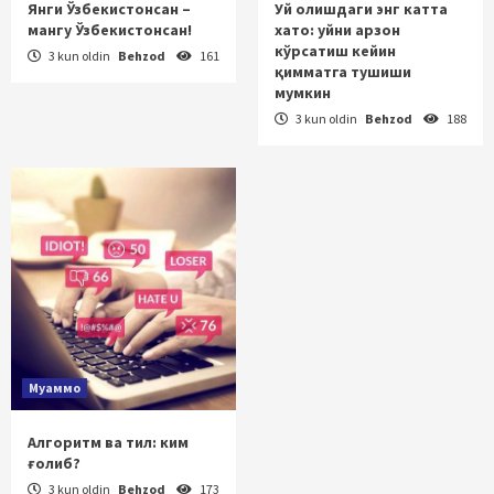
Янги Ўзбекистонсан –
Уй олишдаги энг катта
мангу Ўзбекистонсан!
хато: уйни арзон
кўрсатиш кейин
3 kun oldin
Behzod
161
қимматга тушиши
мумкин
3 kun oldin
Behzod
188
Муаммо
Алгоритм ва тил: ким
ғолиб?
3 kun oldin
Behzod
173