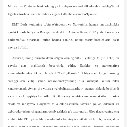
Morgan va Rokfeller banklarining yirik xalqaro narkosindikatlarning mablag‘larini
legallashtirishda bevosita ishtirok etgani katta shov-shuv bo‘lgan edi.
BMT Bosh kotibining sobiq o‘rinbosari va Narkotiklar hamda jinoyatchilikka
qarshi kurash bo‘yicha Boshqarma direktori Antonio Kosta 2012 yilda banklar va
narkomafiya o‘rtasidagi ittifoq haqida gapirib, uning asosiy bosqichlarini to‘rt
davrga bo‘ladi.
Xususan, uning birinchi davri o‘tgan asrning 60-70 yillariga to‘g‘ri kelib, bu
paytda ular shakllanish bosqichida edilar. Banklar va narkomafiya
munosabatlarining ikkinchi bosqichi 70-80 yillarni o‘z ichiga oladi. O‘tgan asrning
so‘nggi o‘n yilligi jahon narkokomafiyasining o‘ta kuchayib ketishi bilan
xarakterlanadi. Aynan shu yillarda «globalizatsiyalashuv» atamasi ishlatila boshlandi
va u o‘z cho‘qqisiga ko‘tarildi. Bu ibora tag zamirida esa mamlakatlar o‘rtasida
savdo va moliyaviy aloqalarni to‘la erkinlashtirish, tovarlar, pullar, odamlar va
axborotlar uchun chegaralarni ochib tashlash g‘oyasi turardi. Globalizatsiyaning eng
muhim ishi 1995 yilda Jahon savdo tashkilotining tashkil etilishi bo‘lib, bu esa jahon
mamlakatlari o‘rtasidagi chegaralarni yanada ochib yubordi. Interpol xodimlari