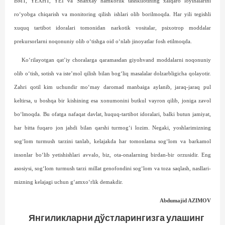
BMT, YEXHT, YEI va Shanxay hamkorlik tashkilotining xalqaro loyi­halarini
ro‘yobga chiqarish va monitoring qilish ishlari olib borilmoqda. Har yili tegishli
xuquq tartibot idoralari tomonidan narkotik vositalar, psixotrop moddalar
prekursorlarni noqonuniy olib o‘tishga oid o‘nlab jinoyatlar fosh etilmoqda.
Ko‘rilayotgan qat’iy choralarga qaramasdan giyohvand moddalarni noqonuniy
olib o‘tish, sotish va iste’mol qilish bilan bog‘liq masalalar dolzarbligicha qolayotir.
Zahri qotil kim uchundir mo‘may daromad manbaiga aylanib, jaraq-jaraq pul
keltirsa, u boshqa bir kishining esa xonumonini butkul vayron qilib, joniga zavol
bo‘lmoqda. Bu ofatga nafaqat davlat, huquq-tartibot idoralari, balki butun jamiyat,
har bitta fuqaro jon jahdi bilan qarshi turmog‘i lozim. Negaki, yoshlarimizning
sog‘­lom turmush tarzini tanlab, kelajakda har tomonlama sog‘­lom va barkamol
insonlar bo‘lib yetishishlari avvalo, biz, ota-onalarning birdan-bir orzusidir. Eng
asosiysi, sog‘lom turmush tarzi millat genofondini sog‘lom va toza saqlash, nasl­lari­
mizning kelajagi uchun g‘am­xo‘rlik demakdir.
Abdumajid AZIMOV
Янгиликларни дўстларингизга улашинг