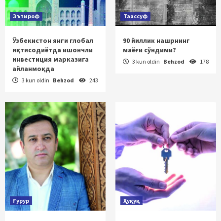
Эътироф
Таассуф
Ўзбекистон янги глобал
90 йиллик нашрнинг
иқтисодиётда ишончли
маёғи сўндими?
инвестиция марказига
3 kun oldin
Behzod
178
айланмоқда
3 kun oldin
Behzod
243
Ғурур
Ҳуқуқ