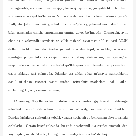
izohlaganidek, erkin savdo uchun qay jihatlar qulay bo‘lsa, jinoyatchilik uchun ham
shu narsalar ma’qul bo‘lar ekan. Shu ma’noda, ayni kunda ham narkomafiya o‘z
faoliyatini jadal davom ettirgan holda jahon bo‘yicha giyohvand moddalarni sotish
bilan qanchadan-qancha insonlarning umriga zavol bo‘l­moqda. Chunonchi, ayni
chog‘da giyohvandlik savdosining yillik mablag‘ aylanmasi 400 milliard AQSH
dollarini tashkil etmoqda. Ushbu jinoyat orqasidan topilgan mablag‘lar asosan
uyushgan jinoyatchilik va xalqaro terrorizm, diniy ekstremizm, qurol-yarog‘lar
noqonuniy savdosi va odam savdosini qo‘llab-quvvatlash hamda bosh­qa shu kabi
qabih ishlarga sarf etilmoqda. Odamlar esa yildan-yilga an’anaviy narkotiklarni
qabul qilishdan tashqari, yangi turdagi psixoaktiv moddalarni qabul qilib,
o‘zlarining hayotiga zomin bo‘lmoqda.
XX asrning 20-yillariga kelib, shifokorlar kishilardagi giyohvand moddalarga
tobelikni bartaraf etish uchun shprits bilan teri ostiga yuborishni taklif etishdi.
Bunday kishilarda narkotikka tobelik yanada kuchaydi va bemorning ahvoli yanada
og‘irlashdi. Geroin kashf etilganda, bu endi giyohvandlikka giriftor etmaydi, deb
xayol qilingan edi. Afsuski, buning ham butunlay teskarisi bo‘lib chiqdi.