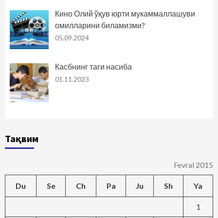
Кино Олий ўқув юрти мукаммаллашуви
омилларини биламизми?
05.09.2024
Касбнинг таги насиба
01.11.2023
Тақвим
Fevral 2015
Du
Se
Ch
Pa
Ju
Sh
Ya
1