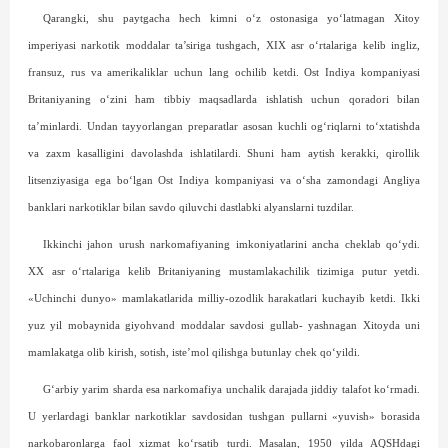
Qarangki, shu paytgacha hech kimni o‘z ostonasiga yo‘latmagan Xitoy
imperiyasi narkotik moddalar ta’siriga tushgach, XIX asr o‘rtalariga kelib ingliz,
fransuz, rus va amerikaliklar uchun lang ochilib ketdi. Ost Indiya kompaniyasi
Britaniyaning o‘zini ham tibbiy maqsadlarda ishlatish uchun qoradori bilan
ta’minlardi. Undan tayyorlangan preparatlar asosan kuchli og‘riqlarni to‘xtatishda
va zaxm kasalligini davolashda ishlatilardi. Shuni ham aytish kerakki, qirollik
litsenziyasiga ega bo‘lgan Ost Indiya kompaniyasi va o‘sha zamondagi Angliya
banklari narkotiklar bilan savdo qiluvchi dastlabki alyanslarni tuzdilar.
Ikkinchi jahon urush narkomafiyaning imkoniyatlarini ancha cheklab qo‘ydi.
XX asr o‘rtalariga kelib Britaniyaning mustamlakachilik tizimiga putur yetdi.
«Uchinchi dunyo» mamlakatlarida milliy-ozodlik harakatlari kuchayib ketdi. Ikki
yuz yil mobaynida giyohvand moddalar savdosi gullab- yashnagan Xitoyda uni
mamlakatga olib kirish, sotish, iste’mol qilishga butunlay chek qo‘yildi.
G‘arbiy yarim sharda esa narkomafiya unchalik darajada jiddiy talafot ko‘rmadi.
U yerlardagi banklar narkotiklar savdosidan tushgan pullarni «yuvish» borasida
narkobaronlarga faol xizmat ko‘rsatib turdi. Masalan, 1950 yilda AQSHdagi