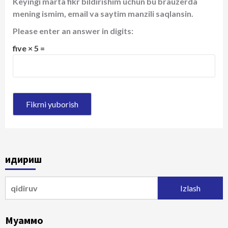
Keyingi marta fikr bildirishim uchun bu brauzerda
mening ismim, email va saytim manzili saqlansin.
Please enter an answer in digits:
five × 5 =
Қидириш
Qidirshish:
Муаммо