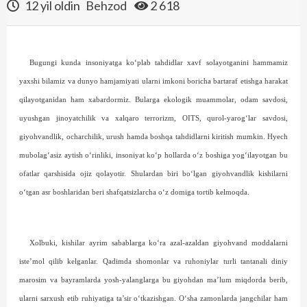
12 yil oldin
Behzod
2 618
Bugungi kunda insoniyatga ko‘plab tahdidlar xavf solayotganini hammamiz
yaxshi bilamiz va dunyo hamjamiyati ularni imkoni boricha bartaraf etishga harakat
qilayotganidan ham xabardormiz. Bularga ekologik muammolar, odam savdosi,
uyushgan jinoyatchilik va xalqaro terrorizm, OITS, qurol-yarog‘lar savdosi,
giyohvandlik, ocharchilik, urush hamda boshqa tahdidlarni kiritish mumkin. Hyech
mubolag‘asiz aytish o‘rinliki, insoniyat ko‘p hollarda o‘z boshiga yog‘ilayotgan bu
ofatlar qarshisida ojiz qolayotir. Shulardan biri bo‘lgan giyohvandlik kishilarni
o‘tgan asr boshlaridan beri shafqatsizlarcha o‘z domiga tortib kelmoqda.
Xolbuki, kishilar ayrim sabablarga ko‘ra azal-azaldan giyohvand moddalarni
iste’mol qilib kelganlar. Qadimda shomonlar va ruhoniylar turli tantanali diniy
marosim va bayramlarda yosh-yalanglarga bu giyohdan ma’lum miqdorda berib,
ularni sarxush etib ruhiyatiga ta’sir o‘tkazishgan. O‘sha zamonlarda jangchilar ham