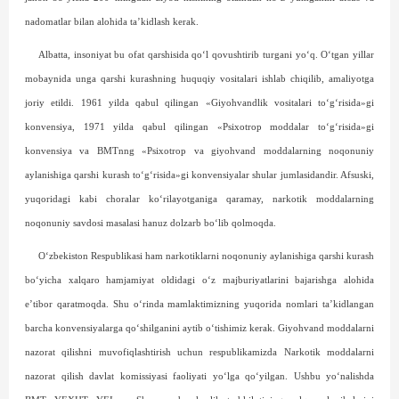
nadomatlar bilan alohida ta’kidlash kerak.
Albatta, insoniyat bu ofat qarshisida qo‘l qovushtirib turgani yo‘q. O‘tgan yillar
mobaynida unga qarshi kurashning huquqiy vositalari ishlab chiqilib, amaliyotga
joriy etildi. 1961 yilda qabul qilingan «Giyohvandlik vositalari to‘g‘risida»gi
konvensiya, 1971 yilda qabul qilingan «Psixotrop moddalar to‘g‘risida»gi
konvensiya va BMTnng «Psixotrop va giyohvand moddalarning noqonuniy
aylanishiga qarshi kurash to‘g‘risida»gi konvensiyalar shular jumlasidandir. Afsuski,
yuqoridagi kabi choralar ko‘rilayotganiga qaramay, narkotik moddalarning
noqonuniy savdosi masalasi hanuz dolzarb bo‘lib qolmoqda.
O‘zbekiston Respublikasi ham narkotiklarni noqonuniy aylanishiga qarshi kurash
bo‘yicha xalqaro hamjamiyat oldidagi o‘z majburiyatlarini bajarishga alohida
e’tibor qaratmoqda. Shu o‘rinda mamlaktimizning yuqorida nomlari ta’kidlangan
barcha konvensiyalarga qo‘shilganini aytib o‘tishimiz kerak. Giyohvand moddalarni
nazorat qilishni muvofiqlashtirish uchun respublikamizda Narkotik moddalarni
nazorat qilish davlat komissiyasi faoliyati yo‘lga qo‘yilgan. Ushbu yo‘nalishda