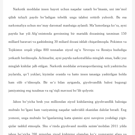
Narkotik moddalar inson hayoti uchun naqadar xatarli bo‘lmasin, uni iste’mol
qilish tufayli paydo bo‘ladigan tobelik unga talabni orttirib yubordi. Bu esa
narkomafiya uchun mo‘may daromad manbaiga aylandi. Ma’lumotlarga ko‘ra, ayni
paytda har yili Afg‘onistonda geroinning bir martalik dozasining taxminan 150
milliard baravari va gashishning 30 miliard dozasi ishlab chiqarilmoqda. Pokiston va
Tojikiston orqali yiliga 800 tonnadan ziyod og‘u Yevropa va Rossiya hududiga
yetkazib berilmoqda. Achinarlisi, ayni paytda narkotrafikka minglab emas, balki yuz
minglab kishilar jalb etilgan. Narkotik moddalar avtransport­larning turli yashirincha
joylarida, qo‘l yuklari, kiyimlar orasida va hatto inson tanasiga yashirilgan hol­da
ham olib o‘tilmoqda. Bir so‘z bilan aytganda, giyohvandlik balosi bugungi
jamiyatning eng tuzalmas va og‘riqli mavzusi bo‘lib qolyotir.
Jahon bo‘yicha besh yuz milliondan ziyod kishilarning giyohvandlik balosiga
mubtalo bo‘lgani ham vaziyatning naqadar tashvishli ekanidan dalolat beradi. Eng
yomoni, unga mubtalo bo‘lganlarning katta qismini ayni navqiron yoshdagi yigit-
qizlar tashkil etmoqda. Shu o‘rinda giyohvand modda suiiste’molidan 2011 yilda
jahon bo‘yicha 200 ming­dan ziyod kishining olamdan ko‘z yumganini afsus va