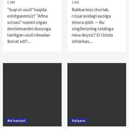
2 189
1 922
“Suqrot usuli” haqida
Rahbarimiz chorlab,
eshitganmisiz? “Afina
ro‘parasidagi ayolga
so‘nasi” nomini olgan
ishora qildi: — Bu
donishmandni dunyoga
singlimizning talabiga
tanitgan usuli nimadan
nima deysiz? Eri bizda
iborat edi?…
ishlarkan,…
Ma'naviyat
Xalqaro