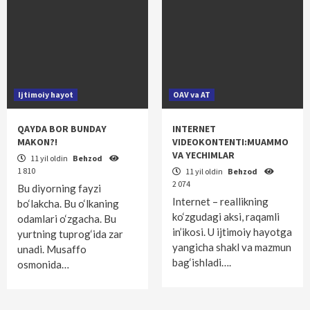
Ijtimoiy hayot
OAV va AT
QAYDA BOR BUNDAY
INTERNET
MAKON?!
VIDEOKONTENTI:MUAMMO
VA YECHIMLAR
11 yil oldin
Behzod
1 810
11 yil oldin
Behzod
2 074
Bu diyorning fayzi
Internet – reallikning
bo‘lakcha. Bu o‘lkaning
ko‘zgudagi aksi, raqamli
odamlari o‘zgacha. Bu
in’ikosi. U ijtimoiy hayotga
yurtning tuprog‘ida zar
yangicha shakl va mazmun
unadi. Musaffo
bag‘ishladi….
osmonida…