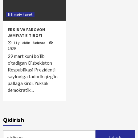
Ijtimoiy hayot
ERKIN VA FAROVON
JAMIYAT E’TIROFI
11 yil oldin
Behzod
1 839
29 mart kuni bo‘lib
o‘tadigan O‘zbekiston
Respublikasi Prezidenti
sayloviga tadorik qizg‘in
pallaga kirdi. Yuksak
demokratik…
Qidirish
Qidirshish: