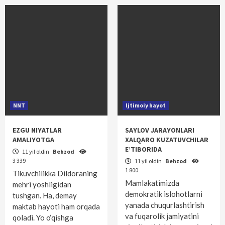
NNT
Ijtimoiy hayot
EZGU NIYATLAR
SAYLOV JARAYONLARI
AMALIYOTGA
XALQARO KUZATUVCHILAR
E’TIBORIDA
11 yil oldin
Behzod
3 339
11 yil oldin
Behzod
1 800
Tikuvchilikka Dildoraning
Mamlakatimizda
mehri yoshligidan
demokratik islohotlarni
tushgan. Ha, demay
yanada chuqurlashtirish
maktab hayoti ham orqada
va fuqarolik jamiyatini
qoladi. Yo o‘qishga