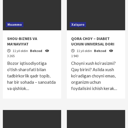
Muammo
Xalqaro
SHOU-BIZNES VA
QORA CHOY – DIABET
MA’NAVIYAT
UCHUN UNIVERSAL DORI
11 yil oldin
Behzod
11 yil oldin
Behzod
3 265
1 943
Bozor iqtisodiyotiga
Choyni xush ko‘rasizmi?
o‘tish sharofati bilan
Qay birini? Aslida xush
tadbirkorlik qadr topib,
ko‘radigan choyni emas,
har bir sohada – sanoatda
organizm uchun
va qishlok…
foydalisini ichish kerak…