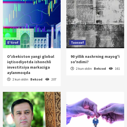
E'tirof
Taassuf
O'zbekiston yangi global
90 yillik nashrning mayog'i
iqtisodiyotda ishonchli
so'ndimi?
investitsiya markaziga
2 kun oldin
Behzod
161
aylanmoqda
2 kun oldin
Behzod
207