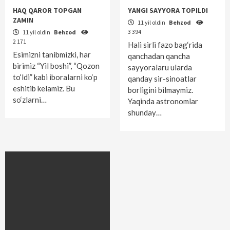
HAQ QAROR TOPGAN
YANGI SAYYORA TOPILDI
ZAMIN
11 yil oldin
Behzod
3 394
11 yil oldin
Behzod
2 171
Hali sirli fazo bag‘rida
Esimizni tanibmizki, har
qanchadan qancha
birimiz “Yil boshi”, “Qozon
sayyoralaru ularda
to‘ldi” kabi iboralarni ko‘p
qanday sir-sinoatlar
eshitib kelamiz. Bu
borligini bilmaymiz.
so‘zlarni…
Yaqinda astronomlar
shunday…