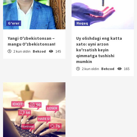
G'urur
Huquq
Yangi O'zbekistonsan –
Uy olishdagi eng katta
mangu O'zbekistonsan!
xato: uyni arzon
ko'rsatish keyin
2 kun oldin
Behzod
145
qimmatga tushishi
mumkin
2 kun oldin
Behzod
165