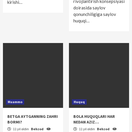
rivojlantirish konsepsiyasi
kirishi…
doirasida saylov
qonunchiligiga saylov
huquqi…
Muammo
Huquq
BETGA AYTGANNING ZAHRI
BOLA HUQUQLARI HAR
BORMI?
NEDAN AZIZ…
11 yil oldin
Behzod
11 yil oldin
Behzod