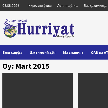
Skip
08.08.2026
Кириллга ўтиш
Лотинга ўтиш
Биз ҳақимизда
to
content
Бош саҳифа
Ижтимоий ҳаёт
Маънавият
ОАВ ва А
Oy: Mart 2015