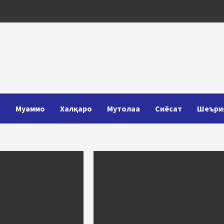
Т
Муаммо
Халқаро
Мутолаа
Сиёсат
Шеъри