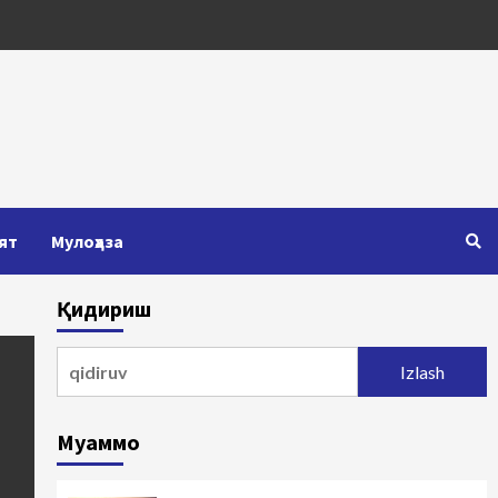
ят
Мулоҳаза
Қидириш
Qidirshish:
Муаммо