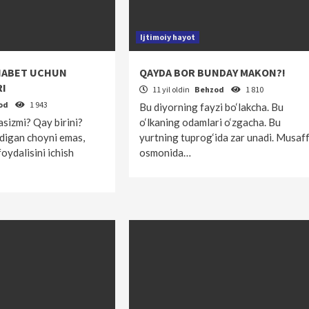
Ijtimoiy hayot
DIABET UCHUN
QAYDA BOR BUNDAY MAKON?!
RI
11 yil oldin
Behzod
1 810
od
1 943
Bu diyorning fayzi bo‘lakcha. Bu
asizmi? Qay birini?
o‘lkaning odamlari o‘zgacha. Bu
adigan choyni emas,
yurtning tuprog‘ida zar unadi. Musaf
oydalisini ichish
osmonida…