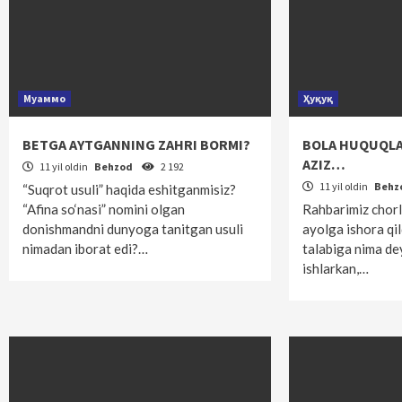
Муаммо
Ҳуқуқ
BETGA AYTGANNING ZAHRI BORMI?
BOLA HUQUQLA
AZIZ…
11 yil oldin
Behzod
2 192
11 yil oldin
Behz
“Suqrot usuli” haqida eshitganmisiz?
“Afina so‘nasi” nomini olgan
Rahbarimiz chorl
donishmandni dunyoga tanitgan usuli
ayolga ishora qil
nimadan iborat edi?…
talabiga nima dey
ishlarkan,…