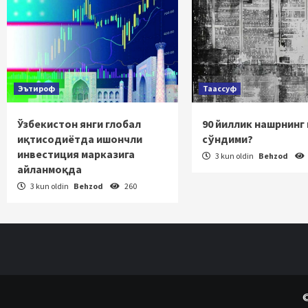
Эътироф
Таассуф
Ўзбекистон янги глобал
90 йиллик нашрнинг
иқтисодиётда ишончли
сўндими?
инвестиция марказига
3 kun oldin
Behzod
айланмоқда
3 kun oldin
Behzod
260