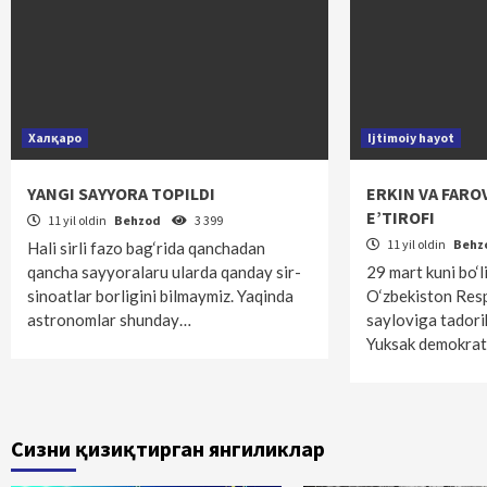
Халқаро
Ijtimoiy hayot
YANGI SAYYORA TOPILDI
ERKIN VA FARO
E’TIROFI
11 yil oldin
Behzod
3 399
11 yil oldin
Behz
Hali sirli fazo bag‘rida qanchadan
qancha sayyoralaru ularda qanday sir-
29 mart kuni bo‘l
sinoatlar borligini bilmaymiz. Yaqinda
O‘zbekiston Resp
astronomlar shunday…
sayloviga tadorik
Yuksak demokra
Сизни қизиқтирган янгиликлар