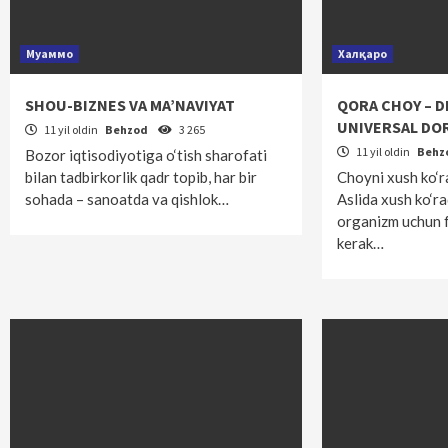
Муаммо
Халқаро
SHOU-BIZNES VA MA’NAVIYAT
QORA CHOY – 
UNIVERSAL DO
11 yil oldin
Behzod
3 265
11 yil oldin
Behz
Bozor iqtisodiyotiga o‘tish sharofati
bilan tadbirkorlik qadr topib, har bir
Choyni xush ko‘r
sohada – sanoatda va qishlok…
Aslida xush ko‘r
organizm uchun f
kerak…