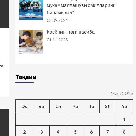
мукаммаллашуви омилларини
биламизми?
05.09.2024
Касбнинг таги насиба
01.11.2023
va
Тақвим
Mart 2015
Du
Se
Ch
Pa
Ju
Sh
Ya
1
2
3
4
5
6
7
8