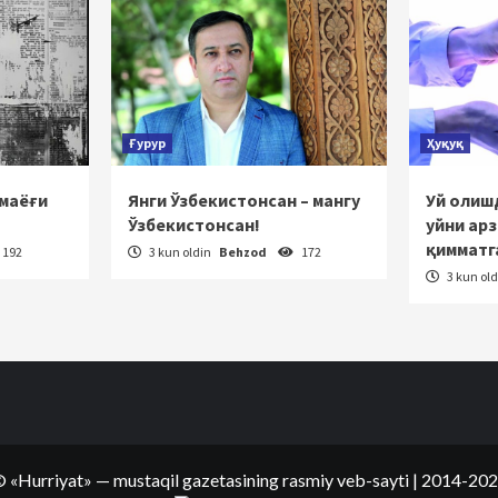
Ғурур
Ҳуқуқ
 маёғи
Янги Ўзбекистонсан – мангу
Уй олишд
Ўзбекистонсан!
уйни ар
қимматг
192
3 kun oldin
Behzod
172
3 kun ol
©
«Hurriyat»
— mustaqil gazetasining rasmiy veb-sayti
| 2014-20