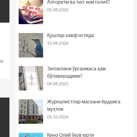
Алгоритм ва тил: ким ғолиб?
05.08.2026
Қушлар хавф остида
15.04.2026
fo
Зилзилани ўрганмаса ҳам
бўлаверадими?
09.04.2025
Журналистлар маскани ёрдамга
муҳтож
01.10.2024
Кино Олий ўқув юрти