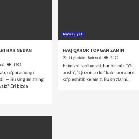
Ma'naviyat
RI HAR NEDAN
HAQ QAROR TOPGAN ZAMIN
11 yil oldin
Behzod
2 172
od
1 922
Esimizni tanibmizki, har birimiz “Yil
ab, ro‘parasidagi
boshi”, “Qozon to‘ldi” kabi iboralarni
di: — Bu singlimizning
ko‘p eshitib kelamiz. Bu so‘zlarni…
siz? Eri bizda