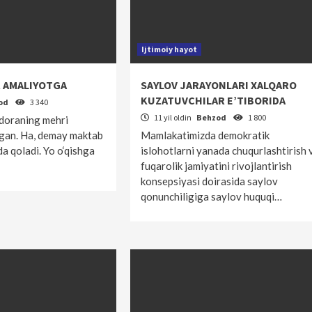
Ijtimoiy hayot
R AMALIYOTGA
SAYLOV JARAYONLARI XALQARO
KUZATUVCHILAR E’TIBORIDA
od
3 340
11 yil oldin
Behzod
1 800
ldoraning mehri
hgan. Ha, demay maktab
Mamlakatimizda demokratik
a qoladi. Yo o‘qishga
islohotlarni yanada chuqurlashtirish 
fuqarolik jamiyatini rivojlantirish
konsepsiyasi doirasida saylov
qonunchiligiga saylov huquqi…