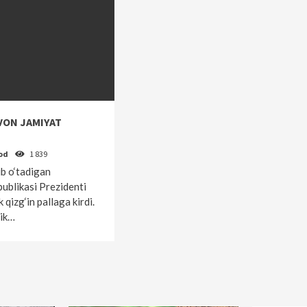
VON JAMIYAT
od
1 839
ib o‘tadigan
ublikasi Prezidenti
 qizg‘in pallaga kirdi.
tik…