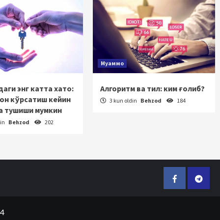
Муаммо
аги энг катта хато:
Алгоритм ва тил: ким ғолиб?
зон кўрсатиш кейин
3 kun oldin
Behzod
184
а тушиши мумкин
din
Behzod
202
Facebook
Telegr
24