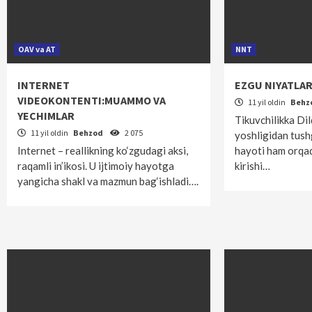
OAV va AT
NNT
INTERNET
EZGU NIYATLA
VIDEOKONTENTI:MUAMMO VA
11 yil oldin
Behz
YECHIMLAR
Tikuvchilikka Di
11 yil oldin
Behzod
2 075
yoshligidan tus
Internet – reallikning ko‘zgudagi aksi,
hayoti ham orqad
raqamli in’ikosi. U ijtimoiy hayotga
kirishi…
yangicha shakl va mazmun bag‘ishladi….