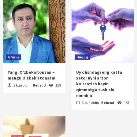
G'urur
Huquq
Yangi O'zbekistonsan –
Uy olishdagi eng katta
mangu O'zbekistonsan!
xato: uyni arzon
ko'rsatish keyin
3 kun oldin
Behzod
159
qimmatga tushishi
mumkin
3 kun oldin
Behzod
187