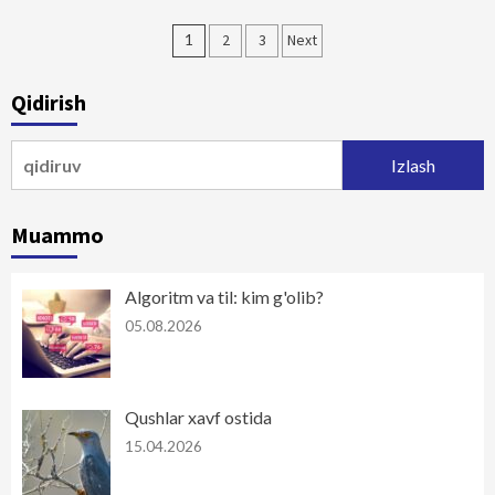
Maqolalar
1
2
3
Next
bo‘yicha
Qidirish
harakatlanish
Qidirshish:
Muammo
Algoritm va til: kim g'olib?
05.08.2026
Qushlar xavf ostida
15.04.2026