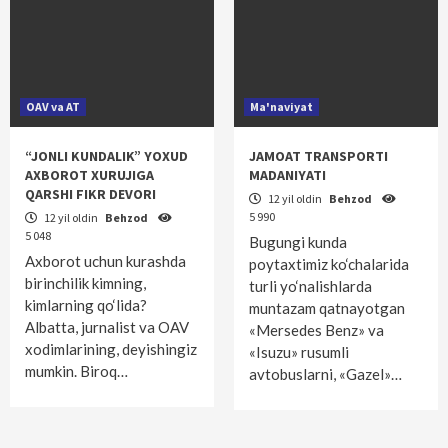
OAV va AT
Ma'naviyat
“JONLI KUNDALIK” YOXUD
JAMOAT TRANSPORTI
AXBOROT XURUJIGA
MADANIYATI
QARSHI FIKR DEVORI
12 yil oldin
Behzod
5 990
12 yil oldin
Behzod
5 048
Bugungi kunda
Axborot uchun kurashda
poytaxtimiz ko‘chalarida
birinchilik kimning,
turli yo‘nalishlarda
kimlarning qo‘lida?
muntazam qatnayotgan
Albatta, jurnalist va OAV
«Mersedes Benz» va
xodimlarining, deyishingiz
«Isuzu» rusumli
mumkin. Biroq…
avtobuslarni, «Gazel»…