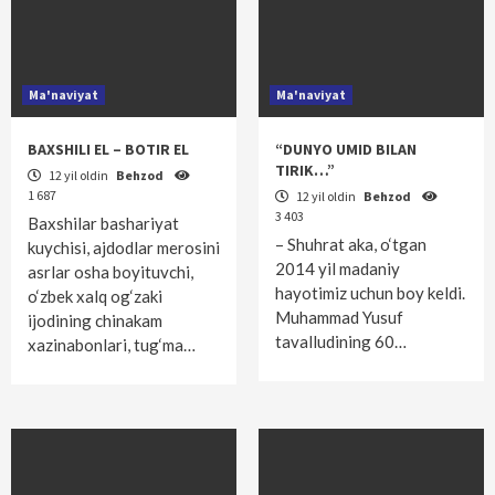
Ma'naviyat
Ma'naviyat
BAXSHILI EL – BOTIR EL
“DUNYO UMID BILAN
TIRIK…”
12 yil oldin
Behzod
1 687
12 yil oldin
Behzod
3 403
Baxshilar bashariyat
– Shuhrat aka, o‘tgan
kuychisi, ajdodlar merosini
2014 yil madaniy
asrlar osha boyituvchi,
hayotimiz uchun boy keldi.
o‘zbek xalq og‘zaki
Muhammad Yusuf
ijodining chinakam
tavalludining 60…
xazinabonlari, tug‘ma…