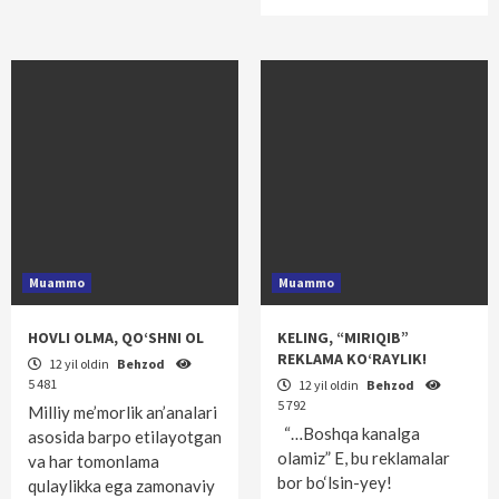
Muammo
Muammo
HOVLI OLMA, QO‘SHNI OL
KELING, “MIRIQIB”
REKLAMA KO‘RAYLIK!
12 yil oldin
Behzod
5 481
12 yil oldin
Behzod
5 792
Milliy me’morlik an’analari
“…Boshqa kanalga
asosida barpo etilayotgan
olamiz” E, bu reklamalar
va har tomonlama
bor bo‘lsin-yey!
qulaylikka ega zamonaviy