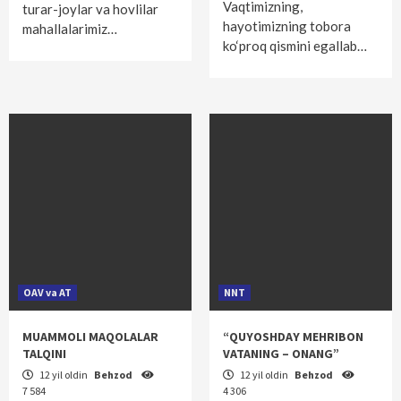
Vaqtimizning,
turar-joylar va hovlilar
hayotimizning tobora
mahallalarimiz…
ko‘proq qismini egallab…
OAV va AT
NNT
MUAMMOLI MAQOLALAR
“QUYOSHDAY MEHRIBON
TALQINI
VATANING – ONANG”
12 yil oldin
Behzod
12 yil oldin
Behzod
7 584
4 306