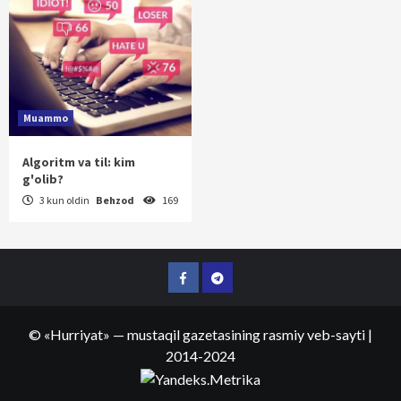
Muammo
Algoritm va til: kim
g'olib?
3 kun oldin
Behzod
169
Facebook
Telegram
©
«Hurriyat»
— mustaqil gazetasining rasmiy veb-sayti
|
2014-2024