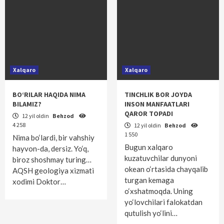
Xalqaro
Xalqaro
BO‘RILAR HAQIDA NIMA
TINCHLIK BOR JOYDA
BILAMIZ?
INSON MANFAATLARI
QAROR TOPADI
12 yil oldin
Behzod
4 258
12 yil oldin
Behzod
1 550
Nima bo‘lardi, bir vahshiy
Bugun xalqaro
hayvon-da, dersiz. Yo‘q,
kuzatuvchilar dunyoni
biroz shoshmay turing…
okean o‘rtasida chayqalib
AQSH geologiya xizmati
turgan kemaga
xodimi Doktor…
o‘xshatmoqda. Uning
yo‘lovchilari falokatdan
qutulish yo‘lini…