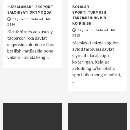
“UZSALAMAN”: EKSPORT
BOLALAR
SALOHIYATI ORTMOQDA
SPORTI:TURMUSH
TARZIMIZNING BIR
12 yil oldin
Behzod
KO‘RINISHI
2 184
12 yil oldin
Behzod
Kichik biznes va xususiy
3 255
tadbirkorlikka davlat
Mamlakatimizda sog‘lom
miqyosida alohida e’tibor
avlod tarbiyasi davlat
berilishi natijasida, soha
siyosati darajasiga
vakillari oldida keng…
ko‘tarilgan. Kelajak
avlodning ta’lim olishi,
sport bilan shug‘ullanishi,
…