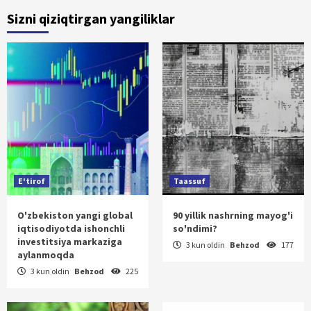
Sizni qiziqtirgan yangiliklar
E'tirof
Taassuf
O'zbekiston yangi global
90 yillik nashrning mayog'i
iqtisodiyotda ishonchli
so'ndimi?
investitsiya markaziga
3 kun oldin
Behzod
177
aylanmoqda
3 kun oldin
Behzod
225