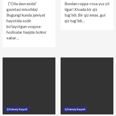
(“Oila davrasida”
Bundan roppa-rosa yuz yil
gazetasi misolida)
ilgari Xivada bir qiz
Bugungi kunda jamiyat
tug‘ildi. Bir qiz emas, gul
hayotida sodir
qiz tug‘ildi…
bo‘layotgan voqyea-
hodisalar haqida tezkor
xabar…
Ijtimoiy hayot
Ijtimoiy hayot