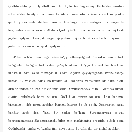
Qodirbaxshining zurriyodi-dilbandi bo‘lib, bu faslning anvoyi iforlaridan, mushk-
anbarlaridan baxtiyor, tamoman baxt-iqbol nash’asining toza suvlaridan qonib-
qonib yurganimda da’fatan osmon boshimga qulab tushgan. Kutilmaganda
bog‘imdagi chamanzorimni Abdulla Qodiriy ta’biri bilan aytganda bir mahluq kelib
payhon qilgan, charaqlab turgan quyoshimni qora bulut ilkis kelib to‘sganki…
padaribuzrukvorimdan ayrilib qolganmiz.
O‘sha mash’um kun tongda otam to‘yga otlanayotganda Norxol momomiz tush
ko‘rganlar. Ko‘rgan tushlaridan qo‘rqib otamni to‘yga bormaslikka harchand
undasalar ham ko‘ndirolmaganlar. Otam to‘ydan qaytayotganda avtohalokatga
uchrab 49 yoshida halok bo‘lganlar. Shu mud­hish voqyeadan bir hafta oldin
qishlog‘imizda bo‘lgan bir yig‘inda xuddi xayrlashganday qilib – Meni yo‘qlaydi
ellarim, bukchayib borar bellarim, Qo‘l bilan topgan pullarim, Jigar kunimni
bilmadim… deb terma aytdilar. Hamma hayron bo‘lib qoldi, Qodirbaxshi nega
bunday aytdi deb. Yana bir hodisa bo‘lgan, Surxondaryoga to‘yga
borayotganimizda Shodmonbaxshi bilan men mashinaning orqasida, oldida otam
Qodirbaxshi
ancha yo‘lgacha jim, xayol surib bordilar-da, bir mahal aytdilar: –