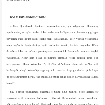
to‘plami nashr etilgan.
BOLALIGIM-PODSHOLIGIM
– Men Qodirbaxshi Rahimov xonadonida dunyoga kelganman. Onamning
aytishlaricha, ro‘zg‘or ishlari bilan andarmon bo‘lganlarida, beshikda yig‘lagan
paytlarim otam do‘mbirasini chalib meni ovutarkanlar.
To‘rt yoshga yetganimda,
otam tog‘amiz Rajab shoirga aytib do‘mbira yasatib, keltirib berganlar. O‘sha
do‘mbira bilan to
o‘smir yoshimgacha katta-kichik davralarda termalar kuylab
yurganman. Hozir ham o‘sha do‘mbirani otamdan xotira sifatida asrab olib
qo‘yganman. Otam aytardilar: “- O‘g‘lim do‘mbirani shunchaki qo‘lga olib
bo‘lmaydi, ulug‘ aziz-avliyolarga sig‘inib, ustozlar haqqiga duolar qilib keyin
do‘mbirani ushlash kerak. Ana shunda do‘mbira senga osmon darvozasining kalitini
beradi”.
Shu o‘rinda bolaligimda ongimga o‘zining oltin muhrini bosib ketgan bir
voqyeani aytib o‘tmasam bo‘lmaydi. Bilasizki, Dehqonobod tumani kengliklar,
adirlar qirlardan iborat hudud. Yetti-sakkiz yoshlik paytimda qo‘zichoqlardan xabar