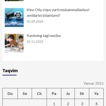
Kino Oliy o'quv yurti mukammallashuvi
omillarini bilamizmi?
05.09.2024
Kasbning tagi nasiba
01.11.2023
Taqvim
Yanvar 2015
Du
Se
Ch
Pa
Ju
Sh
Ya
1
2
3
4