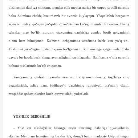
olish uchun dashtga chiqsam, mendan ellik metrlar narida bir oppoq soqolli nuroniy
bobo do‘mbira chalib, huzurbaxsh bir ovozda kuylayapti. YAqinlashib borganim
sayin ichimdagi qo‘rquv yo‘qolib, o‘z-o‘zimdan ko‘nglim nurlanib bordim. Ohang
sehridan mast bo‘lib, nuroniy otaxonning qarshisiga qanday borib qolganimni
o‘zim ham bilmayman. Ko‘zimni ochganimda atrofimda hech kim yo‘q edi.
Tushimmi yo o‘ngimmi, deb hayron bo‘lganman. Buni onamga aytganimda, o‘sha
paytda bu haqda hech kimga aytmasligimni tayinlaganlar. Hali hanuz o‘sha nuroniy
boboni tushlarimda ko‘rib chiqaman.
Yaratganning qudratini yanada teranroq his qilaman desang, tog‘larga chiq
deganlaridek, aslida ham, badihago‘y baxshining ruhoniyati, ma’naviy olami,
muqaddas qadamjolardan kuch-quvvat oladi, yuksaladi.
YOSHLIK-BEBOSHLIK
– Yoshlikni mashoyixlar bekorga inson umrining bahoriga qiyoslashmas
ekanlar. Men ham hayotimning bu davrida, dong‘i butun markaziy Osiyoni tutgan