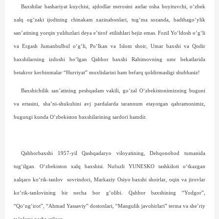
Baxshilar bashariyat kuychisi, ajdodlar merosini asrlar osha boyituvchi, o‘zbek
xalq og‘zaki ijodining chinakam xazinabonlari, tug‘ma sozanda, badihago‘ylik
san’atining yorqin yulduzlari deya e’tirof etilishlari bejiz emas. Fozil Yo‘ldosh o‘g‘li
va Ergash Jumanbulbul o‘g‘li, Po‘lkan va Islom shoir, Umar baxshi va Qodir
baxshilarning izdoshi bo‘lgan Qahhor baxshi Rahimovning umr bekatlarida
betakror kechinmalar “Hurriyat” muxlislarini ham befarq qoldirmasligi shubhasiz!
Baxshichilik san’atining peshqadam vakili, go‘zal O‘zbekistonimizning buguni
va ertasini, sha’ni-shukuhini avj pardalarda tarannum etayotgan qahramonimiz,
bugungi kunda O‘zbekiston baxshilarining sardori hamdir.
Qahhorbaxshi 1957-yil Qashqadaryo viloyatining, Deh­qonobod tumanida
tug‘ilgan. O‘zbekiston xalq baxshisi. Nufuzli YUNESKO tashkiloti o‘tkazgan
xalqaro ko‘rik-tanlov
sovrindori, Markaziy Osiyo baxshi shoirlar, oqin va jirovlar
ko‘rik-tanlovining bir necha bor g‘olibi. Qahhor baxshining “Yodgor”,
“Qo‘ng‘irot”, “Ahmad Yassaviy” dostonlari, “Mangulik javohirlari” terma va she’riy