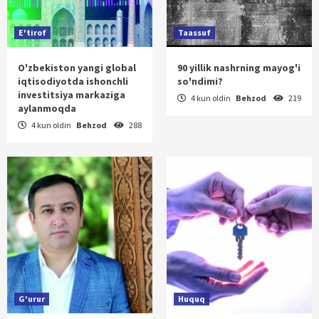
E'tirof
Taassuf
O'zbekiston yangi global
90 yillik nashrning mayog'i
iqtisodiyotda ishonchli
so'ndimi?
investitsiya markaziga
4 kun oldin
Behzod
219
aylanmoqda
4 kun oldin
Behzod
288
G'urur
Huquq