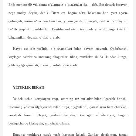
Endi mening 60 yilligimni o‘zlaringiz o‘tkazasizlar-da, – deb. Biz deyarli baravar,
nega unday deysiz, dedik. Otam esa begim o‘tsa bekcham bor, yurt egasiz
qolmaydi, norim o‘lsa norcham bor, yukim yerda qolmaydi, dedilar. Biz hayron
bo‘lib yoqamizni ushladik… Donishmand otam tez orada chin dunyo­ga ketarini
bilganmikin, deyman o‘ylab-o‘ylab.
Hayot esa o‘z yo‘lida, o‘z shamollari bilan davom etaverdi. Qodirbaxshi
kuylagan so‘zlar saltanatining shogirdlari tilida, muxlislari dilida
kundan-kunga,
yildan-yilga qimmati, hikmati,
oshib boraveradi.
YETUKLIK BEKATI
Yeldek uchib ketayotgan vaqt, umrning tez sur’atlar bilan ilgarilab borishi,
insonning yoshini ulg‘aytirishi bilan birga, tuyg‘ularini, qarashlarini ham charxlab,
tarashlab boradi. Hayot, yashash haqidagi kechagi xulosalaringni, bugun
boshqacharoq fikrlaysan, mulohaza qilasan.
Bugungi yoshlarga qarab turib havasim keladi. Qanday dorilomon, jannat