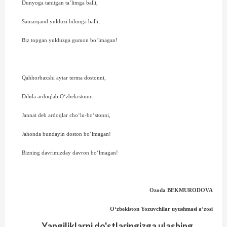
Dunyoga tanitgan ta’limga balli,
Samarqand yulduzi bilimga balli,
Biz topgan yulduzga gumon bo‘lmagan!
Qahhorbaxshi aytar terma dostonni,
Dilida ardoqlab O‘zbekistonni
Jannat deb ardoqlar cho‘lu-bo‘stonni,
Jahonda bundayin doston bo‘lmagan!
Bizning davrimizday davron bo‘lmagan!
Ozoda BEKMURODOVA
O‘zbekiston Yozuvchilar uyushmasi a’zosi
Yangiliklarni do'stlaringizga ulashing