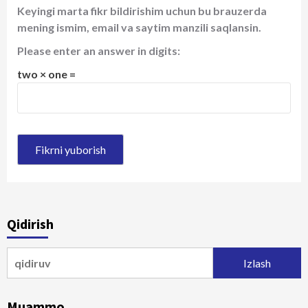
Keyingi marta fikr bildirishim uchun bu brauzerda
mening ismim, email va saytim manzili saqlansin.
Please enter an answer in digits:
two × one =
Qidirish
Qidirshish:
Muammo