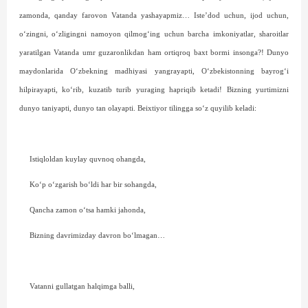
zamonda, qanday farovon Vatanda yashayapmiz… Iste’dod uchun, ijod uchun,
o‘zingni, o‘zligingni namoyon qilmog‘ing uchun barcha imkoniyatlar, sharoitlar
yaratilgan Vatanda umr guzaronlikdan ham ortiqroq baxt bormi insonga?! Dunyo
maydonlarida O‘zbekning mad­hiyasi yangrayapti, O‘zbekistonning bayrog‘i
hilpirayapti, ko‘rib, kuzatib turib yuraging hapriqib ketadi! Bizning yurtimizni
dunyo taniyapti, dunyo tan olayapti. Beixtiyor tilingga so‘z quyilib keladi:
Istiqloldan kuylay quvnoq ohangda,
Ko‘p o‘zgarish bo‘ldi har bir sohangda,
Qancha zamon o‘tsa hamki jahonda,
Bizning davrimizday davron bo‘lmagan…
Vatanni gullatgan halqimga balli,