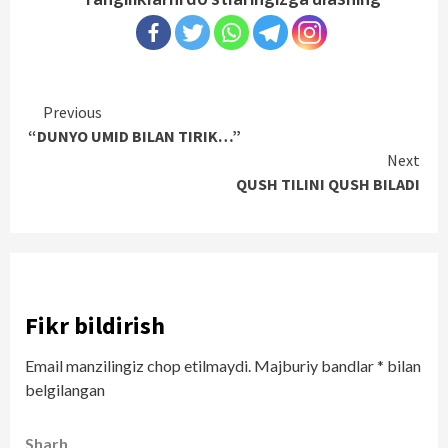
Continue
Previous
“DUNYO UMID BILAN TIRIK…”
Reading
Next
QUSH TILINI QUSH BILADI
Fikr bildirish
Email manzilingiz chop etilmaydi.
Majburiy bandlar
*
bilan
belgilangan
Sharh