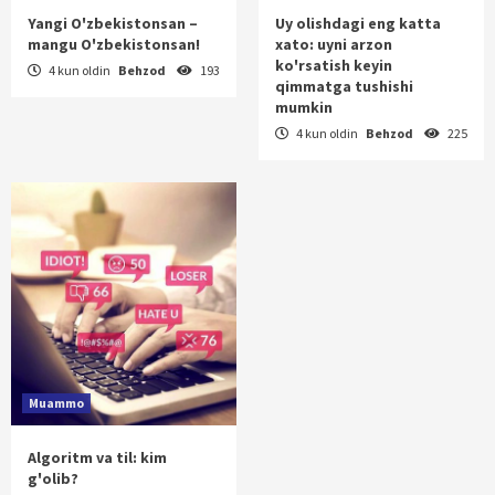
Yangi O'zbekistonsan –
Uy olishdagi eng katta
mangu O'zbekistonsan!
xato: uyni arzon
ko'rsatish keyin
4 kun oldin
Behzod
193
qimmatga tushishi
mumkin
4 kun oldin
Behzod
225
Muammo
Algoritm va til: kim
g'olib?