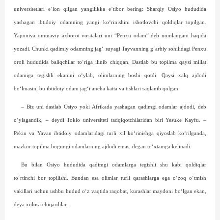
universitetlari e’lon qilgan yangilikka e’tibor bering: Sharqiy Osiyo hududida
yashagan ibtidoiy odamning yangi ko‘rinishini isbotlovchi qoldiqlar topilgan.
Yaponiya ommaviy axborot vositalari uni “Penxu odam” deb nomlangani haqida
yozadi. Chunki qadimiy odamning jag‘ suyagi Tayvanning g‘arbiy sohilidagi Penxu
oroli hududida baliqchilar to‘riga ilinib chiqqan. Dastlab bu topilma qaysi millat
odamiga tegishli ekanini o‘ylab, olimlarning boshi qotdi. Qaysi xalq ajdodi
bo‘lmasin, bu ibtidoiy odam jag‘i ancha katta va tishlari saqlanib qolgan.
– Biz uni dastlab Osiyo yoki Afrikada yashagan qadimgi odamlar ajdodi, deb
o‘ylagandik, – deydi Tokio universiteti tadqiqotchilaridan biri Yesuke Kayfu. –
Pekin va Yavan ibtidoiy odamlaridagi turli xil ko‘rinishga qiyoslab ko‘rilganda,
mazkur topilma bugungi odamlarning ajdodi emas, degan to‘xtamga kelinadi.
Bu bilan Osiyo hududida qadimgi odamlarga tegishli shu kabi qoldiqlar
to‘rtinchi bor topilishi. Bundan esa olimlar turli qarashlarga ega o‘zoq o‘tmish
vakillari uchun ushbu hudud o‘z vaqtida raqobat, kurashlar maydoni bo‘lgan ekan,
deya xulosa chiqardilar.