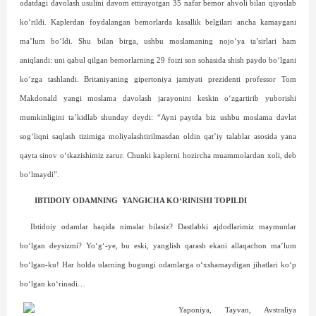
odatdagi davolash usulini davom ettirayotgan 35 nafar bemor ahvoli bilan qiyoslab
ko‘rildi. Kaplerdan foydalangan bemorlarda kasallik belgilari ancha kamaygani
ma’lum bo‘ldi. Shu bilan birga, ushbu moslamaning nojo‘ya ta’sirlari ham
aniqlandi: uni qabul qilgan bemorlarning 29 foizi son sohasida shish paydo bo‘lgani
ko‘zga tashlandi. Britaniyaning gipertoniya jamiyati prezidenti professor Tom
Makdonald yangi moslama davolash jarayonini keskin o‘zgartirib yuborishi
mumkinligini ta’kidlab shunday deydi: “Ayni paytda biz ushbu moslama davlat
sog‘liqni saqlash tizimiga moliyalashtirilmasdan oldin qat’iy talablar asosida yana
qayta sinov o‘tkazishimiz zarur. Chunki kaplerni hozircha muammolardan xoli, deb
bo‘lmaydi”.
IBTIDOIY ODAMNING
YANGICHA KO‘RINISHI TOPILDI
Ibtidoiy odamlar haqida nimalar bilasiz? Dastlabki ajdodlarimiz maymunlar
bo‘lgan deysizmi? Yo‘g‘-ye, bu eski, yanglish qarash ekani allaqachon ma’lum
bo‘lgan-ku! Har holda ularning bugungi odamlarga o‘xshamaydigan jihatlari ko‘p
bo‘lgan ko‘rinadi…
Yaponiya, Tayvan, Avstraliya