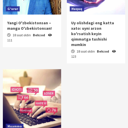
G'urur
Huquq
Yangi O'zbekistonsan –
Uy olishdagi eng katta
mangu O'zbekistonsan!
xato: uyni arzon
ko'rsatish keyin
18 soat oldin
Behzod
qimmatga tushishi
111
mumkin
18 soat oldin
Behzod
123
Muammo