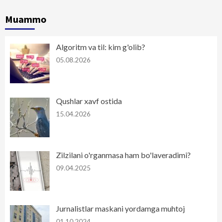
Muammo
Algoritm va til: kim g'olib?
05.08.2026
Qushlar xavf ostida
15.04.2026
Zilzilani o'rganmasa ham bo'laveradimi?
09.04.2025
Jurnalistlar maskani yordamga muhtoj
01.10.2024