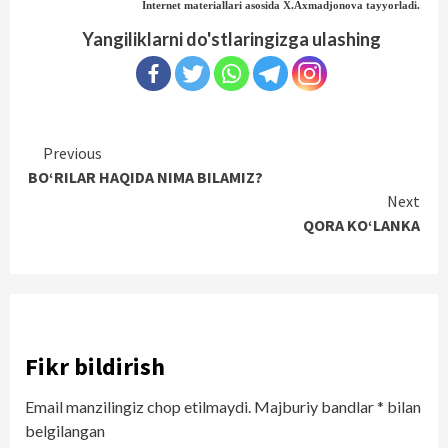
Internet materiallari asosida X.Axmadjonova tayyorladi.
Yangiliklarni do'stlaringizga ulashing
Continue
Previous
BO‘RILAR HAQIDA NIMA BILAMIZ?
Reading
Next
QORA KO‘LANKA
Fikr bildirish
Email manzilingiz chop etilmaydi.
Majburiy bandlar
*
bilan
belgilangan