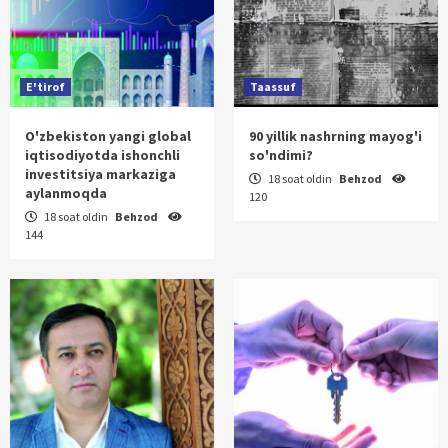
E'tirof
Taassuf
O'zbekiston yangi global
90 yillik nashrning mayog'i
iqtisodiyotda ishonchli
so'ndimi?
investitsiya markaziga
18 soat oldin
Behzod
aylanmoqda
120
18 soat oldin
Behzod
144