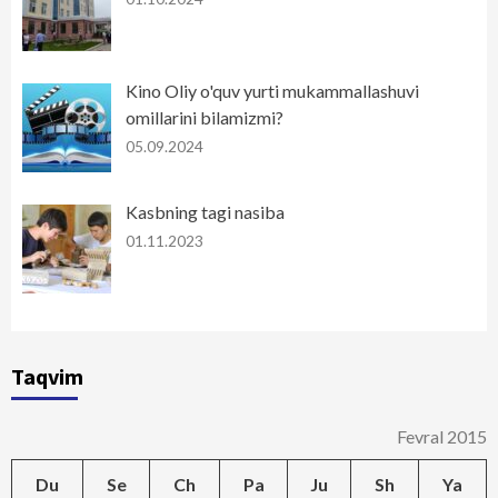
Kino Oliy o'quv yurti mukammallashuvi
omillarini bilamizmi?
05.09.2024
Kasbning tagi nasiba
01.11.2023
Taqvim
Fevral 2015
Du
Se
Ch
Pa
Ju
Sh
Ya