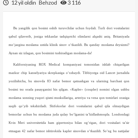
12 yil oldin
Behzod
3 116
Bu yangilik qon bosimi oshib turuvchilar uchun foydali. Turli dori vositalarini
qabul qilaverib, joniga tekkanlar tadqiqotchi olimlarni alqashi aniq. Britaniyada
mo‘jazgina moslama ustida klinik sinov o‘tkazildi. Bu qanday moslama deysizmi?
Aynan siz izlagan, qon bosimini tushiradigan moslama-da!
Kaliforniyaning ROX Medical kompaniyasi tomonidan ishlab chiqarilgan
mazkur chip kanselyariya skrepkasiga o‘xshaydi. Tibbiyotga oid Lancet jurnalida
yozilishicha, bu sinovda 83 nafar bemor qatnashgan va ularning barchasi qon
bosimi tez orada pasayganini his qilgan. «Kapler» (coupler) nomini olgan ushbu
moslama sonning yuqori qismi muskullariga, arteriya va vena qon tomirlari orasiga
suqib qo‘yib tekshiriladi. Shifokorlar dori vositalarini qabul qila olmaydigan
bemorlar uchun bu moslama juda qulay bo‘lganini ta’kidlashmoqda. Londondagi
Kvin Meri universitetida ham gipertoniya bilan og‘rigan, dori vositalari ta’sir
etmagan 42 nafar bemor ishtirokida kapler sinovdan o‘tkazildi. So‘ng bu natijalar