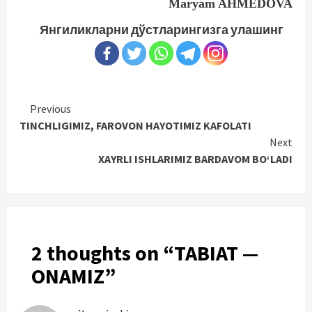
Maryam AHMEDOVA
Янгиликларни дўстларингизга улашинг
Continue
Previous
TINCHLIGIMIZ, FAROVON HAYOTIMIZ KAFOLATI
Reading
Next
XAYRLI ISHLARIMIZ BARDAVOM BO‘LADI
2 thoughts on “
TABIAT —
ONAMIZ
”