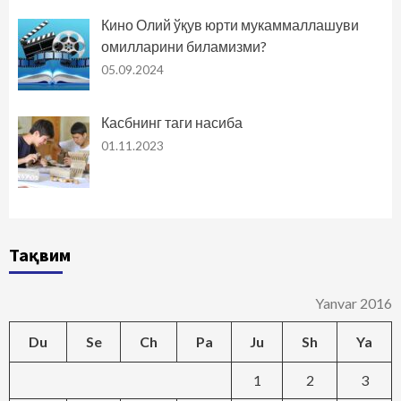
Кино Олий ўқув юрти мукаммаллашуви
омилларини биламизми?
05.09.2024
Касбнинг таги насиба
01.11.2023
Тақвим
Yanvar 2016
Du
Se
Ch
Pa
Ju
Sh
Ya
1
2
3