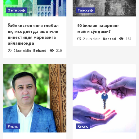
Эътироф
Таассуф
Ўзбекистон янги глобал
90 йиллик нашрнинг
иқтисодиётда ишончли
маёғи сўндими?
инвестиция марказига
2 kun oldin
Behzod
164
айланмоқда
2 kun oldin
Behzod
210
Ғурур
Ҳуқуқ