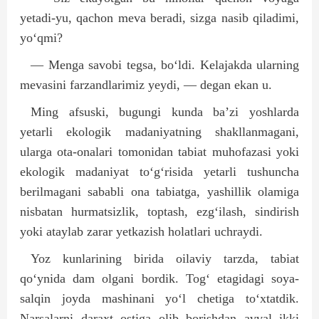
yetadi-yu, qachon meva beradi, sizga nasib qiladimi,
yo‘qmi?
— Menga savobi tegsa, bo‘ldi. Kelajakda ularning
mevasini farzandlarimiz yeydi, — degan ekan u.
Ming afsuski, bugungi kunda ba’zi yoshlarda
yetarli ekologik madaniyatning shakllanmagani,
ularga ota-onalari tomonidan tabiat muhofazasi yoki
ekologik madaniyat to‘g‘risida yetarli tushuncha
berilmagani sababli ona tabiatga, yashillik olamiga
nisbatan hurmatsizlik, toptash, ezg‘ilash, sindirish
yoki ataylab zarar yetkazish holatlari uchraydi.
Yoz kunlarining birida oi­laviy tarzda, tabiat
qo‘ynida dam olgani bordik. Tog‘ etagidagi soya-
salqin joyda mashinani yo‘l chetiga to‘xtatdik.
Narsalarni daraxt ostiga olib borishdan avval ikki