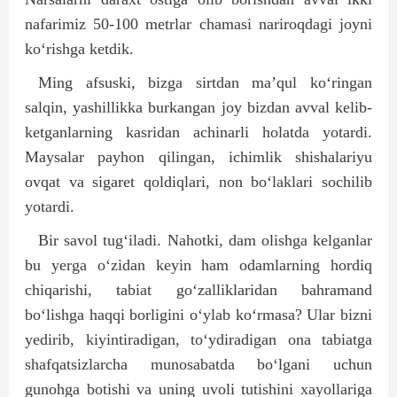
nafarimiz 50-100 metrlar chamasi nariroqdagi joyni
ko‘rishga ketdik.
Ming afsuski, bizga sirtdan ma’qul ko‘ringan
salqin, yashillikka burkangan joy bizdan avval kelib-
ketganlarning kasridan achinarli holatda yotardi.
Maysalar payhon qilingan, ichimlik shishalariyu
ovqat va sigaret qoldiqlari, non bo‘laklari sochilib
yotardi.
Bir savol tug‘iladi. Nahotki, dam olishga kelganlar
bu yerga o‘zidan keyin ham odamlarning hordiq
chiqarishi, tabiat go‘zalliklaridan bahramand
bo‘lishga haqqi borligini o‘ylab ko‘rmasa? Ular bizni
yedirib, kiyintiradigan, to‘ydiradigan ona tabiatga
shafqatsizlarcha munosabatda bo‘lgani uchun
gunohga botishi va uning uvoli tutishini xayollariga