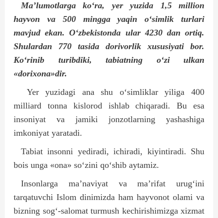
Ma’lumotlarga ko‘ra, yer yuzida 1,5 million
hayvon va 500 mingga yaqin o‘simlik turlari
mavjud ekan. O‘zbekistonda ular 4230 dan ortiq.
Shulardan 770 tasida dorivorlik xususiyati bor.
Ko‘rinib turibdiki, tabiatning o‘zi ulkan
«dorixona»dir.
Yer yuzidagi ana shu o‘simliklar yiliga 400
milliard tonna kislorod ishlab chiqaradi. Bu esa
insoniyat va jamiki jonzotlarning yashashiga
imkoniyat yaratadi.
Tabiat insonni yediradi, ichiradi, kiyintiradi. Shu
bois unga «ona» so‘zini qo‘shib aytamiz.
Insonlarga ma’naviyat va ma’rifat urug‘ini
tarqatuvchi Islom dinimizda ham hayvonot olami va
bizning sog‘-salomat turmush kechirishimizga xizmat