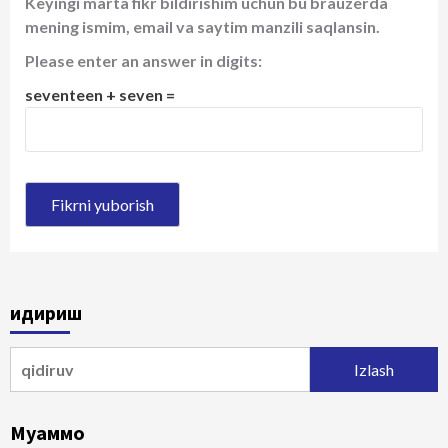
Keyingi marta fikr bildirishim uchun bu brauzerda
mening ismim, email va saytim manzili saqlansin.
Please enter an answer in digits:
seventeen + seven =
Қидириш
Qidirshish:
Муаммо