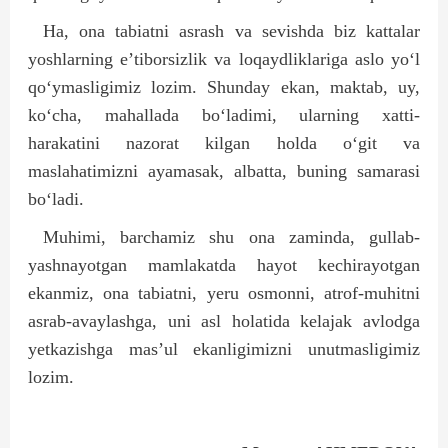
Ha, ona tabiatni asrash va sevishda biz kattalar
yoshlarning e’tiborsizlik va loqaydliklariga aslo yo‘l
qo‘ymasligimiz lozim. Shunday ekan, maktab, uy,
ko‘cha, mahallada bo‘ladimi, ularning xatti-
harakatini nazorat kilgan holda o‘git va
maslahatimizni ayamasak, albatta, buning samarasi
bo‘ladi.
Muhimi, barchamiz shu ona zaminda, gullab-
yashnayotgan mamlakatda hayot kechirayotgan
ekanmiz, ona tabiatni, yeru osmonni, atrof-muhitni
asrab-avaylashga, uni asl holatida kelajak avlodga
yetkazishga mas’ul ekanligimizni unutmasligimiz
lozim.