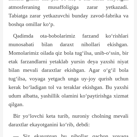
atmosferaning musaffoligiga zarar yetkazadi.
Tabiatga zarar yetkazuvchi bunday zavod-fabrika va
boshqa omillar ko‘p.
Qadimda ota-bobolarimiz farzand ko‘rishlari
munosabati bilan daraxt nihollari ekishgan.
Momolarimiz oilada qiz bola tug‘ilsa, unib-o‘ssin, bir
etak farzandlarni yetaklab yursin deya yaxshi niyat
bilan mevali daraxtlar ekishgan. Agar o‘g‘il bola
tug‘ilsa, voyaga yetgach unga uy-joy qurish uchun
kerak bo‘ladigan tol va teraklar ekishgan. Bu yaxshi
udum albatta, yashillik olamini ko‘paytirishga xizmat
qilgan.
Bir yo‘lovchi keta turib, nuroniy cholning mevali
daraxtlar ekayotganini ko‘rib, debdi:
— Siz ekayotgan bu nihollar qachon voyaga