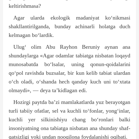
keltirishmasa?
Agar ularda ekologik madaniyat ko‘nikmasi
shakllantirilganda, bunday achinarli holatga duch
kelmagan bo‘lardik.
Ulug‘ olim Abu Rayhon Beruniy aynan ana
shundaylarga «Agar odamlar tabiatga nisbatan loqayd
munosabatda bo‘lsalar, uning qonun-qoidalarini
qo‘pol ravishda buzsalar, bir kun kelib tabiat ulardan
o‘ch oladi, o‘shanda hech qanday kuch uni to‘xtata
olmaydi», — deya ta’kidlagan edi.
Hozirgi paytda ba’zi mamlakatlarda yuz berayotgan
turli tabiiy ofatlar, sel va kuchli to‘fonlar, yong‘inlar,
kuchli yer silkinishiyu chang bo‘ronlari balki
insoniyatning ona tabiatga nisbatan ana shunday shaf­
qatsizligi yoki undan nooqilona foydalanishi oqibati.