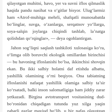
qilayotgan muhitni, havo, yer va suvni iflos qilmaslik
haqida pandu nasihat va o‘gitlar bisyor. Ulug‘larmiz
ham «Atrof-muhitga mehrli, shafqatli munosabatda
bo‘linglar, suvga, o‘zanlarga, serqatnov yo‘llarga,
soya-salqin joylarga chiqindi tashlab, la’natga
qolishdan qo‘rqinglar», — deya ogohlantirgan.
Jahon sog‘liqni saqlash tashkiloti xulosasiga ko‘ra,
o‘limga olib boruvchi ekologik omillardan birinchisi
— bu havoning ifloslanishi bo‘lsa, ikkinchisi shovqin
ekan. Bu ikki salbiy holatni daf etishda albatta,
yashillik olamining o‘rni beqiyos. Ona tabiatning
ifloslanishi nafaqat yashillik olamiga salbiy ta’sir
ko‘rsatadi, balki inson salomatligiga ham jiddiy zarar
yetkazadi. Birgina avtotransport vositasining dud­
bo‘ronidan chiqadigan tutunda yuz xilga yaqin
zaharli gazlar mavjud bo‘lib, u biz nafas olayotgan