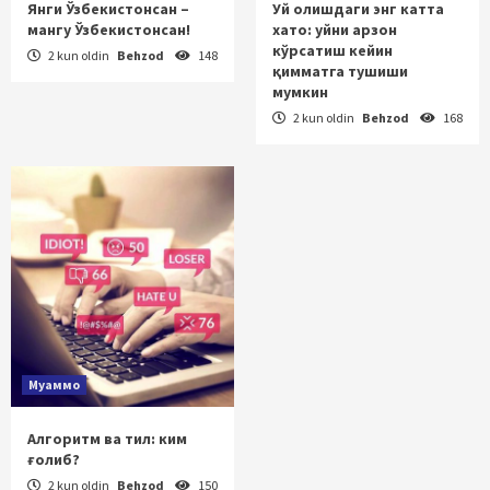
Янги Ўзбекистонсан –
Уй олишдаги энг катта
мангу Ўзбекистонсан!
хато: уйни арзон
кўрсатиш кейин
2 kun oldin
Behzod
148
қимматга тушиши
мумкин
2 kun oldin
Behzod
168
Муаммо
Алгоритм ва тил: ким
ғолиб?
2 kun oldin
Behzod
150