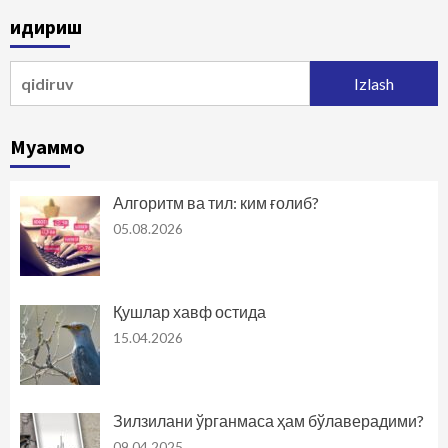
Қидириш
Qidirshish:
Муаммо
Алгоритм ва тил: ким ғолиб?
05.08.2026
Қушлар хавф остида
15.04.2026
Зилзилани ўрганмаса ҳам бўлаверадими?
09.04.2025