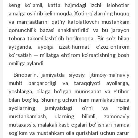
keng ko‘lamli, katta hajmdagi izchil islohotlar
amalga oshirib kelinmoqda. Xotin-qizlarning huquq
va manfaatlarini qat’iy kafolatlovchi mustahkam
qonunchilik bazasi shakllantirildi va bu jarayon
tobora takomillashtirib borilmoqda. Bir so‘z bilan
aytganda, ayolga izzat-hurmat, e’zoz-ehtirom
ko‘rsatish — millatga ehtirom ko‘rsatishning bosh
omiliga aylandi.
Binobarin, jamiyatda siyosiy, ijtimoiy-ma’naviy
muhit barqarorligi va taraqqiyoti ayollarga,
yoshlarga, oilaga bo‘lgan munosabat va e’tibor
bilan bog‘liq. Shuning uchun ham mamlakatimizda
ayollarning jamiyatdagi o‘rni va rolini
mustahkamlash, ularning bilimli, zamonaviy
mutaxassis, malakali kasb egalari bo‘lishlari hamda
sog‘lom va mustahkam oila qurishlari uchun zarur