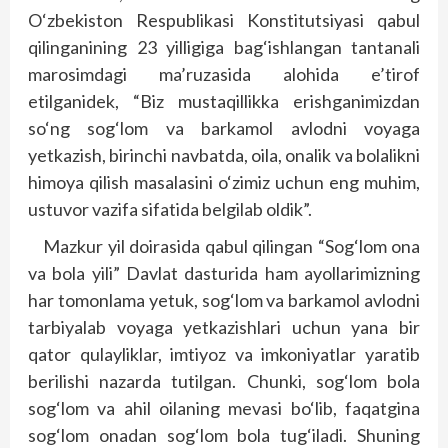
O‘zbekiston Respublikasi Konstitutsiyasi qabul
qilinganining 23 yilligiga bag‘ishlangan tantanali
marosimdagi ma’ruzasida alohida e’tirof
etilganidek, “Biz mustaqillikka erishganimizdan
so‘ng sog‘lom va barkamol avlodni voyaga
yetkazish, birinchi navbatda, oila, onalik va bolalikni
himoya qilish masalasini o‘zimiz uchun eng muhim,
ustuvor vazifa sifatida belgilab oldik”.
Mazkur yil doirasida qabul qilingan “Sog‘lom ona
va bola yili” Davlat dasturida ham ayollarimizning
har tomonlama yetuk, sog‘lom va barkamol avlodni
tarbiyalab voyaga yetkazishlari uchun yana bir
qator qulayliklar, imtiyoz va imkoniyatlar yaratib
berilishi nazarda tutilgan. Chunki, sog‘lom bola
sog‘lom va ahil oilaning mevasi bo‘lib, faqatgina
sog‘lom onadan sog‘lom bola tug‘iladi. Shuning