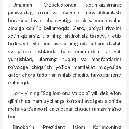
Umuman, O‘zbekistonda xotin-qizlarning
jamiyatdagi o‘rni va mavqeini mustahkamlash
borasida davlat ahamiyatiga molik salmoqli ishlar
amalga oshirib kelinmoqda. Zero, jamiyat rivojini
xotin-qizlarsiz, ularning ishtirokisiz tasavvur etib
bo‘lmaydi. Shu bois ayollarning oilada ham, davlat
va jamoat ishlarida ham emin-erkin faoliyat
yuritishlari, ularning huquq va manfaatlarini
ro‘yobga chiqarish yo‘lida mamlakat miqyosida
qator chora-tadbirlar ishlab chiqilib, hayotga joriy
etilmoqda.
Joriy yilning “Sog‘lom ona va bola” yili, deb e’lon
qilinishida ham ayollarga ko‘rsatilayotgan alohida
mehr va g‘amxo‘rlik aks etgan chuqur ramziy ma’no
bor.
Binobarin, Prezident Islom Karimovning