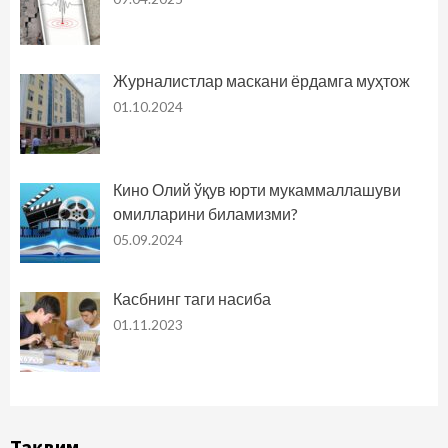
Журналистлар маскани ёрдамга муҳтож
01.10.2024
Кино Олий ўқув юрти мукаммаллашуви
омилларини биламизми?
05.09.2024
Касбнинг таги насиба
01.11.2023
Тақвим