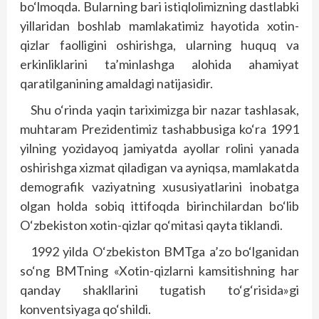
bo‘lmoqda. Bularning bari istiqlolimizning dastlabki
yillaridan boshlab mamlakatimiz hayotida xotin-
qizlar faolligini oshirishga, ularning huquq va
erkinliklarini ta’minlashga alohida ahamiyat
qaratilganining amaldagi natijasidir.
Shu o‘rinda yaqin tariximizga bir nazar tashlasak,
muhtaram Prezidentimiz tashabbusiga ko‘ra 1991
yilning yozidayoq jamiyatda ayollar rolini yanada
oshirishga xizmat qiladigan va ayniqsa, mamlakatda
demografik vaziyatning xususiyatlarini inobatga
olgan holda sobiq ittifoqda birinchilardan bo‘lib
O‘zbekiston xotin-qizlar qo‘mitasi qayta tiklandi.
1992 yilda O‘zbekiston BMTga a’zo bo‘lganidan
so‘ng BMTning «Xotin-qizlarni kamsitishning har
qanday shakllarini tugatish to‘g‘risida»gi
konventsiyaga qo‘shildi.