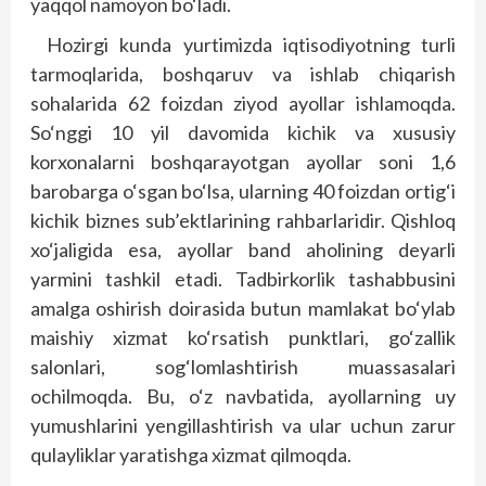
yaqqol namoyon bo‘ladi.
Hozirgi kunda yurtimizda iqtisodiyotning turli
tarmoqlarida, boshqaruv va ishlab chiqarish
sohalarida 62 foizdan ziyod ayollar ishlamoqda.
So‘nggi 10 yil davomida kichik va xususiy
korxonalarni boshqarayotgan ayollar soni 1,6
barobarga o‘sgan bo‘lsa, ularning 40 foizdan ortig‘i
kichik biznes sub’ektlarining rahbarlaridir. Qishloq
xo‘jaligida esa, ayollar band aholining deyarli
yarmini tashkil etadi. Tadbirkorlik tashabbusini
amalga oshirish doirasida butun mamlakat bo‘ylab
maishiy xizmat ko‘rsatish punktlari, go‘zallik
salonlari, sog‘lomlashtirish muassasalari
ochilmoqda. Bu, o‘z navbatida, ayollarning uy
yumushlarini yengillashtirish va ular uchun zarur
qulayliklar yaratishga xizmat qilmoqda.