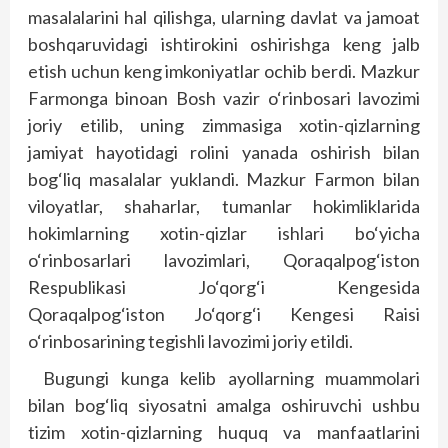
masalalarini hal qilishga, ularning davlat va jamoat
boshqaruvidagi ishtirokini oshirishga keng jalb
etish uchun keng imkoniyatlar ochib berdi. Mazkur
Farmonga binoan Bosh vazir o‘rinbosari lavozimi
joriy etilib, uning zimmasiga xotin-qizlarning
jamiyat hayotidagi rolini yanada oshirish bilan
bog‘liq masalalar yuklandi. Mazkur Farmon bilan
viloyatlar, shaharlar, tumanlar hokimliklarida
hokimlarning xotin-qizlar ishlari bo‘yicha
o‘rinbosarlari lavozimlari, Qoraqalpog‘iston
Respublikasi Jo‘qorg‘i Kengesida
Qoraqalpog‘iston Jo‘qorg‘i Kengesi Raisi
o‘rinbosarining tegishli lavozimi joriy etildi.
Bugungi kunga kelib ayollarning muammolari
bilan bog‘liq siyosatni amalga oshiruvchi ushbu
tizim xotin-qizlarning huquq va manfaatlarini