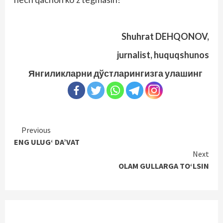
Shuhrat DEHQONOV,
jurnalist, huquqshunos
Янгиликларни дўстларингизга улашинг
Continue
Previous
ENG ULUG‘ DA’VAT
Reading
Next
OLAM GULLARGA TO‘LSIN