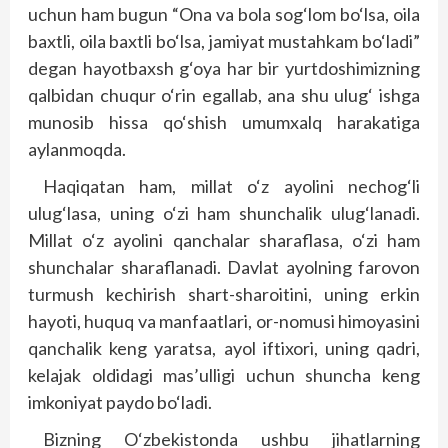
uchun ham bugun “Ona va bola sog‘lom bo‘lsa, oila
baxtli, oila baxtli bo‘lsa, jamiyat mustahkam bo‘ladi”
degan hayotbaxsh g‘oya har bir yurtdoshimizning
qalbidan chuqur o‘rin egallab, ana shu ulug‘ ishga
munosib hissa qo‘shish umumxalq harakatiga
aylanmoqda.
Haqiqatan ham, millat o‘z ayolini nechog‘li
ulug‘lasa, uning o‘zi ham shunchalik ulug‘lanadi.
Millat o‘z ayolini qanchalar sharaflasa, o‘zi ham
shunchalar sharaflanadi. Davlat ayolning farovon
turmush kechirish shart-sharoitini, uning erkin
hayoti, huquq va manfaatlari, or-nomusi himoyasini
qanchalik keng yaratsa, ayol iftixori, uning qadri,
kelajak oldidagi mas’ulligi uchun shuncha keng
imkoniyat paydo bo‘ladi.
Bizning O‘zbekistonda ushbu jihatlarning