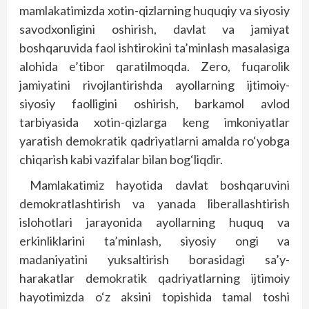
mamlakatimizda xotin-qizlarning huquqiy va siyosiy
savodxonligini oshirish, davlat va jamiyat
boshqaruvida faol ishtirokini ta’minlash masalasiga
alohida e’tibor qaratilmoqda. Zero, fuqarolik
jamiyatini rivojlantirishda ayollarning ijtimoiy-
siyosiy faolligini oshirish, barkamol avlod
tarbiyasida xotin-qizlarga keng imkoniyatlar
yaratish demokratik qadriyatlarni amalda ro‘yobga
chiqarish kabi vazifalar bilan bog‘liqdir.
Mamlakatimiz hayotida davlat boshqaruvini
demokratlashtirish va yanada liberallashtirish
islohotlari jarayonida ayollarning huquq va
erkinliklarini ta’minlash, siyosiy ongi va
madaniyatini yuksaltirish borasidagi sa’y-
harakatlar demokratik qadriyatlarning ijtimoiy
hayotimizda o‘z aksini topishida tamal toshi