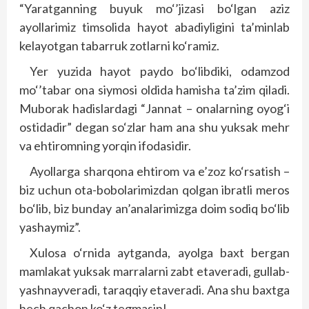
“Yaratganning buyuk mo‘’jizasi bo‘lgan aziz
ayollarimiz timsolida hayot abadiyligini ta’minlab
kelayotgan tabarruk zotlarni ko‘ramiz.
Yer yuzida hayot paydo bo‘libdiki, odamzod
mo‘’tabar ona siymosi oldida hamisha ta’zim qiladi.
Muborak hadislardagi “Jannat – onalarning oyog‘i
ostidadir” degan so‘zlar ham ana shu yuksak mehr
va ehtiromning yorqin ifodasidir.
Ayollarga sharqona ehtirom va e’zoz ko‘rsatish –
biz uchun ota-bobolarimizdan qolgan ibratli meros
bo‘lib, biz bunday an’analarimizga doim sodiq bo‘lib
yashaymiz”.
Xulosa o‘rnida aytganda, ayolga baxt bergan
mamlakat yuksak marralarni zabt etaveradi, gullab-
yashnayveradi, taraqqiy etaveradi. Ana shu baxtga
hech qachon ko‘z tegmasin!