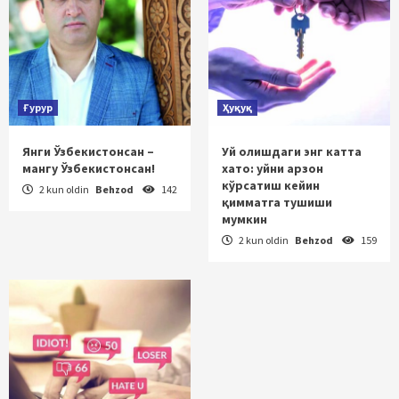
Ғурур
Ҳуқуқ
Янги Ўзбекистонсан –
Уй олишдаги энг катта
мангу Ўзбекистонсан!
хато: уйни арзон
кўрсатиш кейин
2 kun oldin
Behzod
142
қимматга тушиши
мумкин
2 kun oldin
Behzod
159