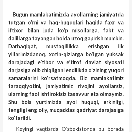
Bugun mamlakatimizda ayollarning jamiyatda
tutgan o‘rni va haq-huquqlari haqida faxr va
iftixor bilan juda ko‘p misollarga, fakt va
dalillarga tayangan holda uzoq gapirish mumkin.
Darhaqiqat, mustaqillikka erishgan ilk
yillarimizdanoq, xotin-qizlarga bo‘lgan yuksak
darajadagi e’tibor va e’tirof davlat siyosati
darjasiga olib chiqilgani endilikda o‘zining yuqori
samaralarini ko‘rsatmoqda. Biz mamlakatimiz
taraqqiyotini, jamiyatimiz rivojini ayollarsiz,
ularning faol ishtirokisiz tasavvur eta olmaymiz.
Shu bois yurtimizda ayol huquqi, erkinligi,
tengligi eng oliy, muqaddas qadriyat darajasiga
ko‘tarildi.
Keyingi vaqtlarda O‘zbekistonda bu borada