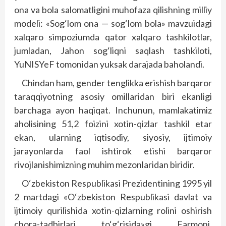
ona va bola salomatligini muhofaza qilishning milliy
modeli: «Sog‘lom ona — sog‘lom bola» mavzuidagi
xalqaro simpoziumda qator xalqaro tashkilotlar,
jumladan, Jahon sog‘liqni saqlash tashkiloti,
YuNISYeF tomonidan yuksak darajada baholandi.
Chindan ham, gender tenglikka erishish barqaror
taraqqiyotning asosiy omillaridan biri ekanligi
barchaga ayon haqiqat. Inchunun, mamlakatimiz
aholisining 51,2 foizini xotin-qizlar tashkil etar
ekan, ularning iqtisodiy, siyosiy, ijtimoiy
jarayonlarda faol ishtirok etishi barqaror
rivojlanishimizning muhim mezonlaridan biridir.
O‘zbekiston Respublikasi Prezidentining 1995 yil
2 martdagi «O‘zbekiston Respublikasi davlat va
ijtimoiy qurilishida xotin-qizlarning rolini oshirish
chora-tadbirlari to‘g‘risida»gi Farmoni,