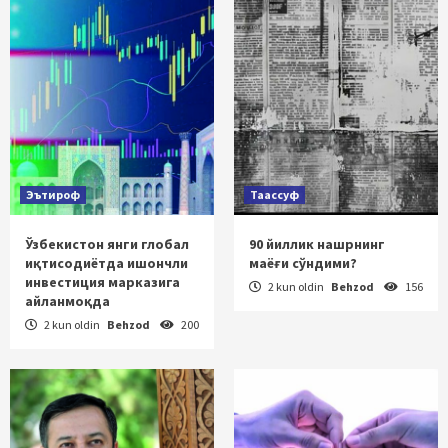
Эътироф
Таассуф
Ўзбекистон янги глобал
90 йиллик нашрнинг
иқтисодиётда ишончли
маёғи сўндими?
инвестиция марказига
2 kun oldin
Behzod
156
айланмоқда
2 kun oldin
Behzod
200