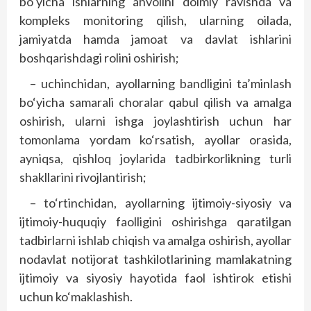
bo‘yicha ishlarning ahvolini doimiy ravishda va
kompleks monitoring qilish, ularning oilada,
jamiyatda hamda jamoat va davlat ishlarini
boshqarishdagi rolini oshirish;
– uchinchidan, ayollarning bandligini ta’minlash
bo‘yicha samarali choralar qabul qilish va amalga
oshirish, ularni ishga joylashtirish uchun har
tomonlama yordam ko‘rsatish, ayollar orasida,
ayniqsa, qishloq joylarida tadbirkorlikning turli
shakllarini rivojlantirish;
– to‘rtinchidan, ayollarning ijtimoiy-siyosiy va
ijtimoiy-huquqiy faolligini oshirishga qaratilgan
tadbirlarni ishlab chiqish va amalga oshirish, ayollar
nodavlat notijorat tashkilotlarining mamlakatning
ijtimoiy va siyosiy hayotida faol ishtirok etishi
uchun ko‘maklashish.