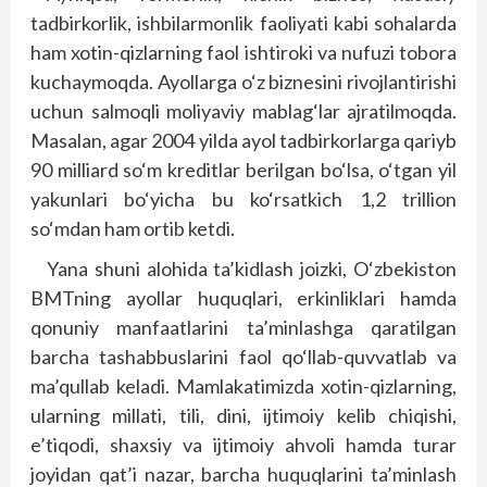
tadbirkorlik, ishbilarmonlik faoliyati kabi sohalarda
ham xotin-qizlarning faol ishtiroki va nufuzi tobora
kuchaymoqda. Ayollarga o‘z biznesini rivojlantirishi
uchun salmoqli moliyaviy mablag‘lar ajratilmoqda.
Masalan, agar 2004 yilda ayol tadbirkorlarga qariyb
90 milliard so‘m kreditlar berilgan bo‘lsa, o‘tgan yil
yakunlari bo‘yicha bu ko‘rsatkich 1,2 trillion
so‘mdan ham ortib ketdi.
Yana shuni alohida ta’kidlash joizki, O‘zbekiston
BMTning ayollar huquqlari, erkinliklari hamda
qonuniy manfaatlarini ta’minlashga qaratilgan
barcha tashabbuslarini faol qo‘llab-quvvatlab va
ma’qullab keladi. Mamlakatimizda xotin-qizlarning,
ularning millati, tili, dini, ijtimoiy kelib chiqishi,
e’tiqodi, shaxsiy va ijtimoiy ahvoli hamda turar
joyidan qat’i nazar, barcha huquqlarini ta’minlash