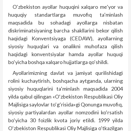
O‘zbekiston ayollar huquqini xalqaro me’yor va
huquqiy standartlarga muvofiq ta’minlash
maqsadida bu sohadagi ayollarga nisbatan
diskriminatsiyaning barcha shakllarini bekor qilish
haqidagi Konventsiyaga (CEDAW), ayollarning
siyosiy huquqlari va onalikni muhofaza qilish
haqidagi konventsiyalar hamda ayollar huquqi
bo‘yicha boshqa xalqaro hujjatlarga qo‘shildi.
Ayollarimizning davlat va jamiyat qurilishidagi
rolini kuchaytirish, boshqacha aytganda, ularning
siyosiy huquqlarini ta’minlash maqsadida 2004
yilda qabul qilingan «O‘zbekiston Respublikasi Oliy
Majlisiga saylovlar to‘g‘risida»gi Qonunga muvofiq,
siyosiy partiyalardan ayollar nomzodini ko‘rsatish
bo‘yicha 30 foizlik kvota joriy etildi. 1999 yilda
O‘zbekiston Respublikasi Oliy Majlisiga o‘tkazilgan