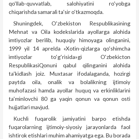
qo‘llab-quvvatlab, salohiyatini ro‘yobga
chiqarishda samarali ta’sir o‘tkazmoqda.
Shuningdek, O‘zbekiston Respublikasining
Mehnat va Oila kodekslarida ayollarga alohida
imtiyozlar berilib, huquqiy himoyaga olinganini,
1999 yil 14 aprelda «Xotin-qizlarga qo‘shimcha
imtiyozlar to‘g‘risida»gi O‘zbekicton
RespublikasiQonuni qabul qilinganini alohida
ta’kidlash joiz. Muxtasar ifodalaganda, hozirgi
paytda oila, onalik va bolalikning ijtimoiy
muhofazasi hamda ayollar huquq va erkinliklarini
ta’minlovchi 80 ga yaqin qonun va qonun osti
hujjatlari mavjud.
Kuchli fuqarolik jamiyatini barpo etishda
fuqarolarning ijtimoiy-siyosiy jarayonlarda faol
ishtirok etishlari muhim ahamiyatga ega. Bu borada