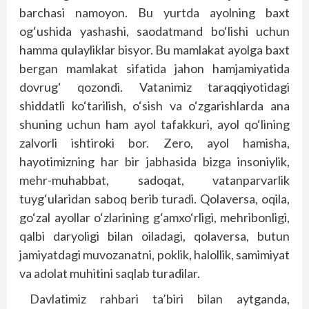
barchasi namoyon. Bu yurtda ayolning baxt
og‘ushida yashashi, saodatmand bo‘lishi uchun
hamma qulayliklar bisyor. Bu mamlakat ayolga baxt
bergan mamlakat sifatida jahon hamjamiyatida
dovrug‘ qozondi. Vatanimiz taraqqiyotidagi
shiddatli ko‘tarilish, o‘sish va o‘zgarishlarda ana
shuning uchun ham ayol tafakkuri, ayol qo‘lining
zalvorli ishtiroki bor. Zero, ayol hamisha,
hayotimizning har bir jabhasida bizga insoniylik,
mehr-muhabbat, sadoqat, vatanparvarlik
tuyg‘ularidan saboq berib turadi. Qolaversa, oqila,
go‘zal ayollar o‘zlarining g‘amxo‘rligi, mehribonligi,
qalbi daryoligi bilan oiladagi, qolaversa, butun
jamiyatdagi muvozanatni, poklik, halollik, samimiyat
va adolat muhitini saqlab turadilar.
Davlatimiz rahbari ta’biri bilan aytganda,