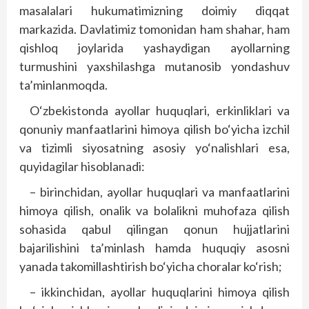
masalalari hukumatimizning doimiy diqqat
markazida. Davlatimiz tomonidan ham shahar, ham
qishloq joylarida yashaydigan ayollarning
turmushini yaxshilashga mutanosib yondashuv
ta’minlanmoqda.
O‘zbekistonda ayollar huquqlari, erkinliklari va
qonuniy manfaatlarini himoya qilish bo‘yicha izchil
va tizimli siyosatning asosiy yo‘nalishlari esa,
quyidagilar hisoblanadi:
– birinchidan, ayollar huquqlari va manfaatlarini
himoya qilish, onalik va bolalikni muhofaza qilish
sohasida qabul qilingan qonun hujjatlarini
bajarilishini ta’minlash hamda huquqiy asosni
yanada takomillashtirish bo‘yicha choralar ko‘rish;
– ikkinchidan, ayollar huquqlarini himoya qilish