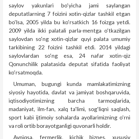
saylov yakunlari bo‘yicha jami saylangan
deputatlarning 7 foizini xotin-qizlar tashkil etgan
bo‘lsa, 2005 yilda bu ko‘rsatkich 16 foizga yetdi.
2009 yilda ikki palatali parla-mentga o‘tkazilgan
saylovdan so‘ng xotin-qizlar quyi palata umumiy
tarkibining 22 foizini tashkil etdi. 2014 yildagi
saylovlardan so‘ng esa, 24 nafar xotin-qiz
Qonunchilik palatasida deputat sifatida faoliyat
ko‘rsatmoqda.
Umuman, bugungi kunda mamlakatimizning
siyosiy hayotida, davlat va jamiyat boshqaruvida,
iqtisodiyotimizning barcha tarmoqlarida,
madaniyat, ilm-fan, xalq ta’limi, sog‘liqni saqlash,
sport kabi ijtimoiy sohalarda ayollarimizning o‘rni
va roli ortib borayotganligi quvonarli holdir.
Ayniqsa, fermerlik, kichik biznes, xususiy