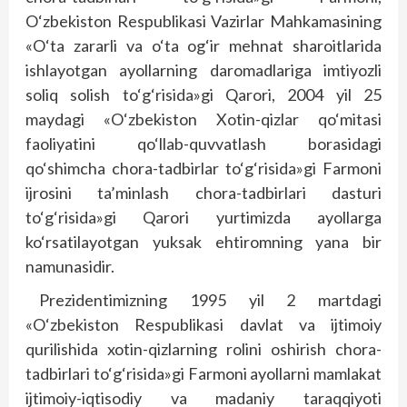
O‘zbekiston Respublikasi Vazirlar Mahkamasining
«O‘ta zararli va o‘ta og‘ir mehnat sharoitlarida
ishlayotgan ayollarning daromadlariga imtiyozli
soliq solish to‘g‘risida»gi Qarori, 2004 yil 25
maydagi «O‘zbekiston Xotin-qizlar qo‘mitasi
faoliyatini qo‘llab-quvvatlash borasidagi
qo‘shimcha chora-tadbirlar to‘g‘risida»gi Farmoni
ijrosini ta’minlash chora-tadbirlari dasturi
to‘g‘risida»gi Qarori yurtimizda ayollarga
ko‘rsatilayotgan yuksak ehtiromning yana bir
namunasidir.
Prezidentimizning 1995 yil 2 martdagi
«O‘zbekiston Respublikasi davlat va ijtimoiy
qurilishida xotin-qizlarning rolini oshirish chora-
tadbirlari to‘g‘risida»gi Farmoni ayollarni mamlakat
ijtimoiy-iqtisodiy va madaniy taraqqiyoti