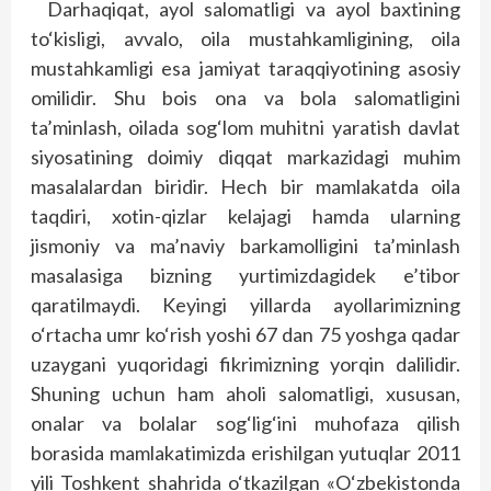
Darhaqiqat, ayol salomatligi va ayol baxtining
to‘kisligi, avvalo, oila mustahkamligining, oila
mustahkamligi esa jamiyat taraqqiyotining asosiy
omilidir. Shu bois ona va bola salomatligini
ta’minlash, oilada sog‘lom muhitni yaratish davlat
siyosatining doimiy diqqat markazidagi muhim
masalalardan biridir. Hech bir mamlakatda oila
taqdiri, xotin-qizlar kelajagi hamda ularning
jismoniy va ma’naviy barkamolligini ta’minlash
masalasiga bizning yurtimizdagidek e’tibor
qaratilmaydi. Keyingi yillarda ayollarimizning
o‘rtacha umr ko‘rish yoshi 67 dan 75 yoshga qadar
uzaygani yuqoridagi fikrimizning yorqin dalilidir.
Shuning uchun ham aholi salomatligi, xususan,
onalar va bolalar sog‘lig‘ini muhofaza qilish
borasida mamlakatimizda erishilgan yutuqlar 2011
yili Toshkent shahrida o‘tkazilgan «O‘zbekistonda