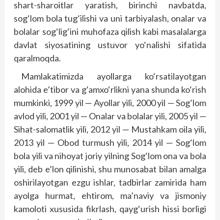
shart-sharoitlar yaratish, birinchi navbatda,
sog‘lom bola tug‘ilishi va uni tarbiyalash, onalar va
bolalar sog‘lig‘ini muhofaza qilish kabi masalalarga
davlat siyosatining ustuvor yo‘nalishi sifatida
qaralmoqda.
Mamlakatimizda ayollarga ko‘rsatilayotgan
alohida e’tibor va g‘amxo‘rlikni yana shunda ko‘rish
mumkinki, 1999 yil — Ayollar yili, 2000 yil — Sog‘lom
avlod yili, 2001 yil — Onalar va bolalar yili, 2005 yil —
Sihat-salomatlik yili, 2012 yil — Mustahkam oila yili,
2013 yil — Obod turmush yili, 2014 yil — Sog‘lom
bola yili va nihoyat joriy yilning Sog‘lom ona va bola
yili, deb e’lon qilinishi, shu munosabat bilan amalga
oshirilayotgan ezgu ishlar, tadbirlar zamirida ham
ayolga hurmat, ehtirom, ma’naviy va jismoniy
kamoloti xususida fikrlash, qayg‘urish hissi borligi