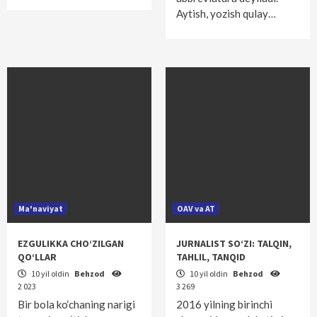
Aytish, yozish qulay…
Ma'naviyat
OAV va AT
EZGULIKKA CHO‘ZILGAN
JURNALIST SO‘ZI: TALQIN,
QO‘LLAR
TAHLIL, TANQID
10 yil oldin
Behzod
10 yil oldin
Behzod
2 023
3 269
Bir bola ko‘chaning narigi
2016 yilning birinchi