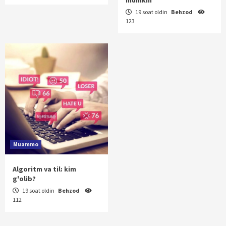
19 soat oldin
Behzod
123
Muammo
Algoritm va til: kim
g'olib?
19 soat oldin
Behzod
112