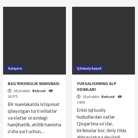
Xalqaro
Ijtimoiy hayot
BAG‘RIKENGLIK NAMUNASI
YUKSALISHNING ALP
ODIMLARI
10 yil oldin
Behzod
16 375
10 yil oldin
Behzod
1 826
Bir mamlakatda istiqomat
Erkin iqtisodiy
qilayotgan turli millatlar
hududlardan xatlar
va elatlar orasidagi
Qisqartma so‘zlar,
hamjihatlik, ahillik hamisha
birikmalar bor, ilmiy tilda
o‘sha yurt uchun…
abbreviatura deyiladi.