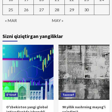
25
26
27
28
29
30
« MAR
MAY »
Sizni qiziqtirgan yangiliklar
E'tirof
Taassuf
O'zbekiston yangi global
90 yillik nashrning mayog'i
iqtisodiyotda ishonchli
so'ndimi?