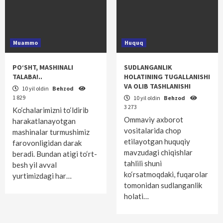
Muammo
Huquq
PO‘SHT, MASHINALI
SUDLANGANLIK
TALABA!..
HOLATINING TUGALLANISHI
VA OLIB TASHLANISHI
10 yil oldin
Behzod
1 829
10 yil oldin
Behzod
3 273
Ko‘chalarimizni to‘ldirib
Ommaviy axborot
harakatlanayotgan
vositalarida chop
mashinalar turmushimiz
etilayotgan huquqiy
farovonligidan darak
mavzudagi chiqishlar
beradi. Bundan atigi to‘rt-
tahlili shuni
besh yil avval
ko‘rsatmoqdaki, fuqarolar
yurtimizdagi har…
tomonidan sudlanganlik
holati…