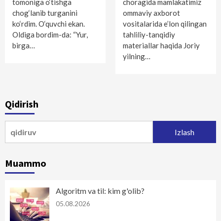
tomoniga o‘tishga
choragida mamlakatimiz
chog‘lanib turganini
ommaviy axborot
ko‘rdim. O‘quvchi ekan.
vositalarida e’lon qilingan
Oldiga bordim-da: “Yur,
tahliliy-tanqidiy
birga…
materiallar haqida Joriy
yilning…
Qidirish
Qidirshish:
Muammo
Algoritm va til: kim g'olib?
05.08.2026