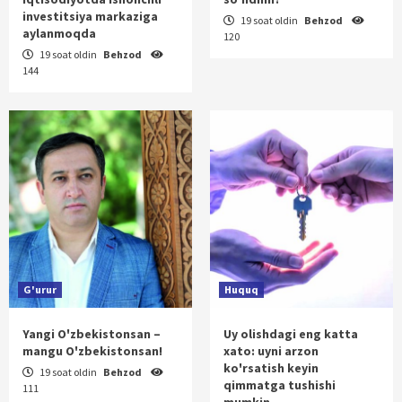
investitsiya markaziga
19 soat oldin
Behzod
aylanmoqda
120
19 soat oldin
Behzod
144
G'urur
Huquq
Yangi O'zbekistonsan –
Uy olishdagi eng katta
mangu O'zbekistonsan!
xato: uyni arzon
ko'rsatish keyin
19 soat oldin
Behzod
qimmatga tushishi
111
mumkin