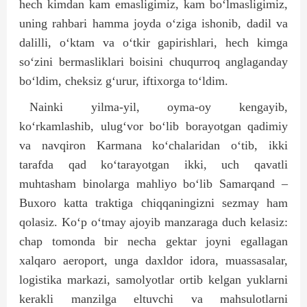
hech kimdan kam emasligimiz, kam bo‘lmasligimiz,
uning rahbari hamma joyda o‘ziga ishonib, dadil va
dalilli, o‘ktam va o‘tkir gapirishlari, hech kimga
so‘zini bermasliklari boisini chuqurroq anglaganday
bo‘ldim, cheksiz g‘urur, iftixorga to‘ldim.
Nainki yilma-yil, oyma-oy kengayib,
ko‘rkamlashib, ulug‘vor bo‘lib borayotgan qadimiy
va navqiron Karmana ko‘chalaridan o‘tib, ikki
tarafda qad ko‘tarayotgan ikki, uch qavatli
muhtasham binolarga mahliyo bo‘lib Samarqand –
Buxoro katta traktiga chiqqaningizni sezmay ham
qolasiz. Ko‘p o‘tmay ajoyib manzaraga duch kelasiz:
chap tomonda bir necha gektar joyni egallagan
xalqaro aeroport, unga daxldor idora, muassasalar,
logistika markazi, samolyotlar ortib kelgan yuklarni
kerakli manzilga eltuvchi va mahsulotlarni