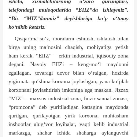
ishchi, xizmatchilarning o‘zaro gurunglari,
telefondagi muloqotlarida “EIIZ”da ishlaymiz”,
“Biz “MIZ”danmiz” deyishlariga ko‘p o‘tmay
ko‘nikib ketasiz.
Qisqartma so‘z, iboralarni eshitish, ishlatish bilan
birga uning ma’nosini chaqish, mohiyatiga yetish
ham kerak. “EIIZ” – erkin industrial, iqtisodiy zona
degani. Navoiy EIIZi – keng-mo‘l maydonni
egallagan, tevaragi devor bilan o‘ralgan, hozirda
yigirmata qo‘shma korxona joylashgan, yana ko‘plab
korxonani joylashtirish imkoniga ega maskan. Jizzax
“MIZ” – maxsus industrial zona, hozir sanoat zonasi,
“promzona” deb yuritiladigan kattagina maydonda
qurilgan, qurilayotgan yirik korxona, muhtasham
inshootlar ulug‘vor loyihalar, vaqti kelib industrial
markazga, shahar ichida shaharga aylanguvchi