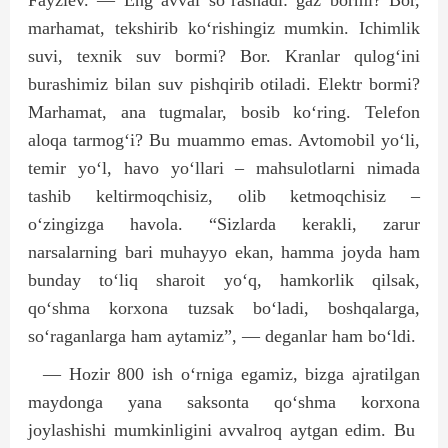
Fayziev. — Eng avval so‘rashadi: gaz bormi? Bor,
marhamat, tekshirib ko‘rishingiz mumkin. Ichimlik
suvi, texnik suv bormi? Bor. Kranlar qulog‘ini
burashimiz bilan suv pishqirib otiladi. Elektr bormi?
Marhamat, ana tugmalar, bosib ko‘ring. Telefon
aloqa tarmog‘i? Bu muammo emas. Avtomobil yo‘li,
temir yo‘l, havo yo‘llari – mahsulotlarni nimada
tashib keltirmoqchisiz, olib ketmoqchisiz –
o‘zingizga havola. “Sizlarda kerakli, zarur
narsalarning bari muhayyo ekan, hamma joyda ham
bunday to‘liq sharoit yo‘q, hamkorlik qilsak,
qo‘shma korxona tuzsak bo‘ladi, boshqalarga,
so‘raganlarga ham aytamiz”, — deganlar ham bo‘ldi.
— Hozir 800 ish o‘rniga egamiz, bizga ajratilgan
maydonga yana saksonta qo‘shma korxona
joylashishi mumkinligini avvalroq aytgan edim. Bu