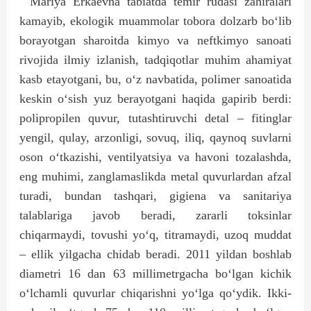
Mariya Erkaevna tabiatda temir rudasi zahiralari
kamayib, ekologik muammolar tobora dolzarb bo‘lib
borayotgan sharoitda kimyo va neftkimyo sanoati
rivojida ilmiy izlanish, tadqiqotlar muhim ahamiyat
kasb etayotgani, bu, o‘z navbatida, polimer sanoatida
keskin o‘sish yuz berayotgani haqida gapirib berdi:
polipropilen quvur, tutashtiruvchi detal – fitinglar
yengil, qulay, arzonligi, sovuq, iliq, qaynoq suvlarni
oson o‘tkazishi, ventilyatsiya va havoni tozalashda,
eng muhimi, zanglamaslikda metal quvurlardan afzal
turadi, bundan tashqari, gigiena va sanitariya
talablariga javob beradi, zararli toksinlar
chiqarmaydi, tovushi yo‘q, titramaydi, uzoq muddat
– ellik yilgacha chidab beradi. 2011 yildan boshlab
diametri 16 dan 63 millimetrgacha bo‘lgan kichik
o‘lchamli quvurlar chiqarishni yo‘lga qo‘ydik. Ikki-