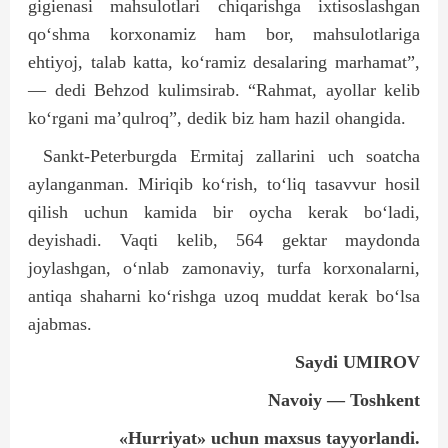
gigienasi mahsulotlari chiqarishga ixtisoslashgan
qo‘shma korxonamiz ham bor, mahsulotlariga
ehtiyoj, talab katta, ko‘ramiz desalaring marhamat”,
— dedi Behzod kulimsirab. “Rahmat, ayollar kelib
ko‘rgani ma’qulroq”, dedik biz ham hazil ohangida.
Sankt-Peterburgda Ermitaj zallarini uch soatcha
aylanganman. Miriqib ko‘rish, to‘liq tasavvur hosil
qilish uchun kamida bir oycha kerak bo‘ladi,
deyishadi. Vaqti kelib, 564 gektar maydonda
joylashgan, o‘nlab zamonaviy, turfa korxonalarni,
antiqa shaharni ko‘rishga uzoq muddat kerak bo‘lsa
ajabmas.
Saydi UMIROV
Navoiy — Toshkent
«Hurriyat» uchun maxsus tayyorlandi.