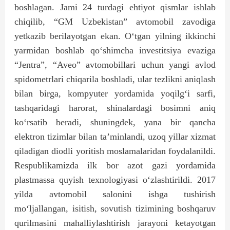
boshlagan. Jami 24 turdagi ehtiyot qismlar ishlab
chiqilib, “GM Uzbekistan” avtomobil zavodiga
yetkazib berilayotgan ekan. O‘tgan yilning ikkinchi
yarmidan boshlab qo‘shimcha investitsiya evaziga
“Jentra”, “Aveo” avtomobillari uchun yangi avlod
spidometrlari chiqarila boshladi, ular tezlikni aniqlash
bilan birga, kompyuter yordamida yoqilg‘i sarfi,
tashqaridagi harorat, shinalardagi bosimni aniq
ko‘rsatib beradi, shuningdek, yana bir qancha
elektron tizimlar bilan ta’minlandi, uzoq yillar xizmat
qiladigan diodli yoritish moslamalaridan foydalanildi.
Respublikamizda ilk bor azot gazi yordamida
plastmassa quyish texnologiyasi o‘zlashtirildi. 2017
yilda avtomobil salonini ishga tushirish
mo‘ljallangan, isitish, sovutish tizimining boshqaruv
qurilmasini mahalliylashtirish jarayoni ketayotgan