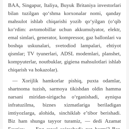
BAA, Singapur, Italiya, Buyuk Britaniya investorlari
bilan tuzilgan qo‘shma korxonalar nomi, qanday
mahsulot ishlab chiqarishi yozib qo‘yilgan (o‘qib
ko‘rdim: avtomobillar uchun akkumulyator, elektr,
emal simlari, generator, kompressor, gaz ballonlari va
boshqa uskunalari, svetodiod lampalari, ehtiyot
qismlar; TV tyunerlari, ADSL modemlari, planshet,
kompyuterlar, noutbuklar, gigiena mahsulotlari ishlab
chiqarish va hokazolar).
— Xorijlik hamkorlar pishiq, puxta odamlar,
shartnoma tuzish, sarmoya tikishdan oldin hamma
narsani miridan-sirigacha o‘rganishadi, ayniqsa
infratuzilma, biznes xizmatlariga beriladigan
imtiyozlarga, alohida, sinchiklab e’tibor berishadi.
Biz ham shunga tayyor turamiz, — dedi Azamat