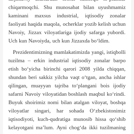
chiqarmoqchi. Shu munosabat bilan uyushmamiz
kaminani maxsus industrial, iqtisodiy zonalar
faoliyati haqida maqola, ocherklar yozib kelish uchun
Navoiy, Jizzax viloyatlariga ijodiy safarga yubordi.
Uch kun Navoiyda, uch kun Jizzaxda bo‘ldim.
Prezidentimizning mamlakatimizda yangi, istiqbolli
tuzilma – erkin industrial iqtisodiy zonalar barpo
etish bo‘yicha birinchi qarori 2008 yilda chiqqan,
shundan beri sakkiz yilcha vaqt o‘tgan, ancha ishlar
qilingan, muayyan tajriba to‘plangani bois ijodiy
safarni Navoiy viloyatidan boshlash maqbul ko‘rindi.
Buyuk shoirimiz nomi bilan atalgan viloyat, boshqa
viloyatlar singari, har sohada O‘zbekistonimiz
iqtisodiyoti, kuch-qudratiga munosib hissa qo‘shib
kelayotgani ma’lum. Ayni chog‘da ikki tuzilmaning