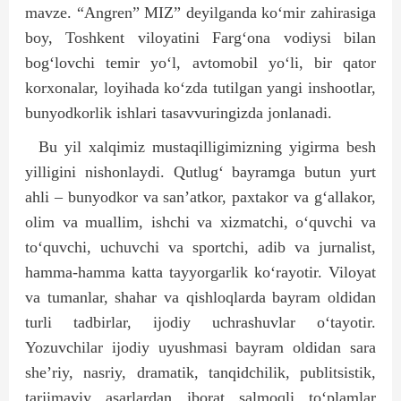
mavze. “Angren” MIZ” deyilganda ko‘mir zahirasiga
boy, Toshkent viloyatini Farg‘ona vodiysi bilan
bog‘lovchi temir yo‘l, avtomobil yo‘li, bir qator
korxonalar, loyihada ko‘zda tutilgan yangi inshootlar,
bunyodkorlik ishlari tasavvuringizda jonlanadi.
Bu yil xalqimiz mustaqilligimizning yigirma besh
yilligini nishonlaydi. Qutlug‘ bayramga butun yurt
ahli – bunyodkor va san’atkor, paxtakor va g‘allakor,
olim va muallim, ishchi va xizmatchi, o‘quvchi va
to‘quvchi, uchuvchi va sportchi, adib va jurnalist,
hamma-hamma katta tayyorgarlik ko‘rayotir. Viloyat
va tumanlar, shahar va qishloqlarda bayram oldidan
turli tadbirlar, ijodiy uchrashuvlar o‘tayotir.
Yozuvchilar ijodiy uyushmasi bayram oldidan sara
she’riy, nasriy, dramatik, tanqidchilik, publitsistik,
tarjimaviy asarlardan iborat salmoqli to‘plamlar