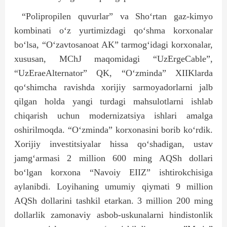
“Polipropilen quvurlar” va Sho‘rtan gaz-kimyo
kombinati o‘z yurtimizdagi qo‘shma korxonalar
bo‘lsa, “O‘zavtosanoat AK” tarmog‘idagi korxonalar,
xususan, MChJ maqomidagi “UzErgeCable”,
“UzEraeAlternator” QK, “O‘zminda” XIIKlarda
qo‘shimcha ravishda xorijiy sarmoyadorlarni jalb
qilgan holda yangi turdagi mahsulotlarni ishlab
chiqarish uchun modernizatsiya ishlari amalga
oshirilmoqda. “O‘zminda” korxonasini borib ko‘rdik.
Xorijiy investitsiyalar hissa qo‘shadigan, ustav
jamg‘armasi 2 million 600 ming AQSh dollari
bo‘lgan korxona “Navoiy EIIZ” ishtirokchisiga
aylanibdi. Loyihaning umumiy qiymati 9 million
AQSh dollarini tashkil etarkan. 3 million 200 ming
dollarlik zamonaviy asbob-uskunalarni hindistonlik