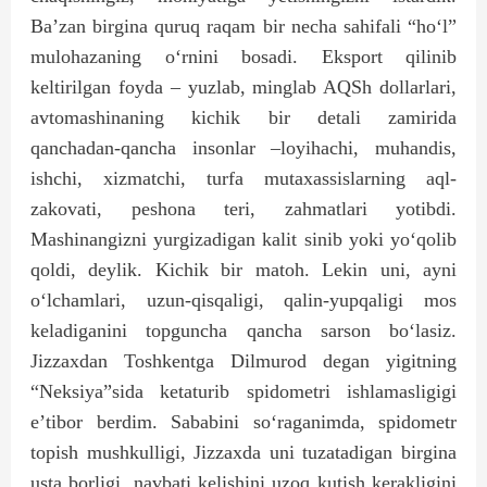
Ba’zan birgina quruq raqam bir necha sahifali “ho‘l”
mulohazaning o‘rnini bosadi. Eksport qilinib
keltirilgan foyda – yuzlab, minglab AQSh dollarlari,
avtomashinaning kichik bir detali zamirida
qanchadan-qancha insonlar –loyihachi, muhandis,
ishchi, xizmatchi, turfa mutaxassislarning aql-
zakovati, peshona teri, zahmatlari yotibdi.
Mashinangizni yurgizadigan kalit sinib yoki yo‘qolib
qoldi, deylik. Kichik bir matoh. Lekin uni, ayni
o‘lchamlari, uzun-qisqaligi, qalin-yupqaligi mos
keladiganini topguncha qancha sarson bo‘lasiz.
Jizzaxdan Toshkentga Dilmurod degan yigitning
“Neksiya”sida ketaturib spidometri ishlamasligigi
e’tibor berdim. Sababini so‘raganimda, spidometr
topish mushkulligi, Jizzaxda uni tuzatadigan birgina
usta borligi, navbati kelishini uzoq kutish kerakligini