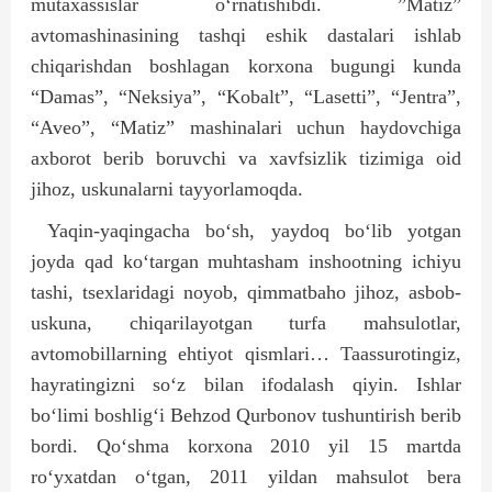
mutaxassislar o‘rnatishibdi. ”Matiz”
avtomashinasining tashqi eshik dastalari ishlab
chiqarishdan boshlagan korxona bugungi kunda
“Damas”, “Neksiya”, “Kobalt”, “Lasetti”, “Jentra”,
“Aveo”, “Matiz” mashinalari uchun haydovchiga
axborot berib boruvchi va xavfsizlik tizimiga oid
jihoz, uskunalarni tayyorlamoqda.
Yaqin-yaqingacha bo‘sh, yaydoq bo‘lib yotgan
joyda qad ko‘targan muhtasham inshootning ichiyu
tashi, tsexlaridagi noyob, qimmatbaho jihoz, asbob-
uskuna, chiqarilayotgan turfa mahsulotlar,
avtomobillarning ehtiyot qismlari… Taassurotingiz,
hayratingizni so‘z bilan ifodalash qiyin. Ishlar
bo‘limi boshlig‘i Behzod Qurbonov tushuntirish berib
bordi. Qo‘shma korxona 2010 yil 15 martda
ro‘yxatdan o‘tgan, 2011 yildan mahsulot bera