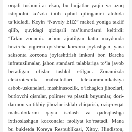
orqali tushuntirar ekan, bu hujjatlar yaqin va uzoq
istiqbolni ko‘zda tutib qabul qilinganini alohida
ta’kidladi. Keyin “Navoiy EIIZ” maketi yoniga taklif
qilib, quyidagi qiziqarli ma’lumotlarni keltirdi:
“Erkin zonamiz uchun ajratilgan katta maydonda
hozircha yigirma qo‘shma korxona joylashgan, yana
saksonta korxona joylashtirish imkoni bor. Barcha
infratuzilmalar, jahon standarti talablariga to‘la javob
beradigan ofislar tashkil etilgan. Zonamizda
elektrotexnika mahsulotlari, telekommunikatsiya
asbob-uskunalari, mashinasozlik, o‘lchagich jihozlari,
butlovchi qismlar, polimer va plastik buyumlar, dori-
darmon va tibbiy jihozlar ishlab chiqarish, oziq-ovqat
mahsulotlarini qayta ishlash va qadoqlashga
ixtisoslashgan korxonalar faoliyat ko‘rsatadi. Mana
bu bukletda Koreya Respublikasi, Xitoy, Hindiston,