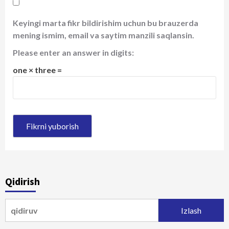
Keyingi marta fikr bildirishim uchun bu brauzerda
mening ismim, email va saytim manzili saqlansin.
Please enter an answer in digits:
one × three =
Qidirish
Qidirshish: