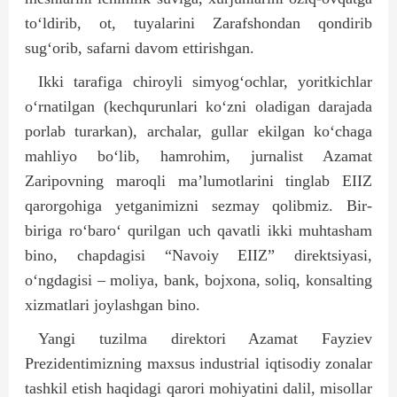
to‘ldirib, ot, tuyalarini Zarafshondan qondirib
sug‘orib, safarni davom ettirishgan.
Ikki tarafiga chiroyli simyog‘ochlar, yoritkichlar
o‘rnatilgan (kechqurunlari ko‘zni oladigan darajada
porlab turarkan), archalar, gullar ekilgan ko‘chaga
mahliyo bo‘lib, hamrohim, jurnalist Azamat
Zaripovning maroqli ma’lumotlarini tinglab EIIZ
qarorgohiga yetganimizni sezmay qolibmiz. Bir-
biriga ro‘baro‘ qurilgan uch qavatli ikki muhtasham
bino, chapdagisi “Navoiy EIIZ” direktsiyasi,
o‘ngdagisi – moliya, bank, bojxona, soliq, konsalting
xizmatlari joylashgan bino.
Yangi tuzilma direktori Azamat Fayziev
Prezidentimizning maxsus industrial iqtisodiy zonalar
tashkil etish haqidagi qarori mohiyatini dalil, misollar