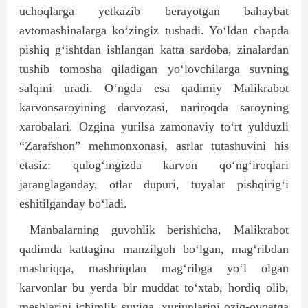
uchoqlarga yetkazib berayotgan bahaybat
avtomashinalarga ko‘zingiz tushadi. Yo‘ldan chapda
pishiq g‘ishtdan ishlangan katta sardoba, zinalardan
tushib tomosha qiladigan yo‘lovchilarga suvning
salqini uradi. O‘ngda esa qadimiy Malikrabot
karvonsaroyining darvozasi, nariroqda saroyning
xarobalari. Ozgina yurilsa zamonaviy to‘rt yulduzli
“Zarafshon” mehmonxonasi, asrlar tutashuvini his
etasiz: qulog‘ingizda karvon qo‘ng‘iroqlari
jaranglaganday, otlar dupuri, tuyalar pishqirig‘i
eshitilganday bo‘ladi.
Manbalarning guvohlik berishicha, Malikrabot
qadimda kattagina manzilgoh bo‘lgan, mag‘ribdan
mashriqqa, mashriqdan mag‘ribga yo‘l olgan
karvonlar bu yerda bir muddat to‘xtab, hordiq olib,
meshlarini ichimlik suviga, xurjunlarini oziq-ovqatga