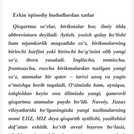
Erkin iqtisodiy hududlardan xatlar
Qisqartma so‘zlar, birikmalar bor, ilmiy tilda
abbreviatura deyiladi. Aytish, yozish qulay bo‘lishi
ham tejamkorlik maqsadida so‘z, birikmalarning
birinchi harfini yoki birinchi bo‘g‘inini olib yangi
so‘z, ibora yasaladi. Inglizcha, nemischa,
frantsuzcha, ruscha birikmalardan tuzilgan yangi
so‘z, atamalar bir qator – tarixi uzoq va yaqin
o‘tmishga borib taqaladi. O‘zimizda ham, ayniqsa,
istiqloldan keyin ona tilimizda yangi, qamrovli
qisqartma atamalar paydo bo‘ldi. Navoiy, Jizzax
viloyatlarida bo‘lganingizda yangi tuzilmalarning
nomi EIIZ, MIZ deya qisqartib aytilishi, yozilishini
daf’atan eshitib, ko‘rib avval hayron bo‘lasiz,