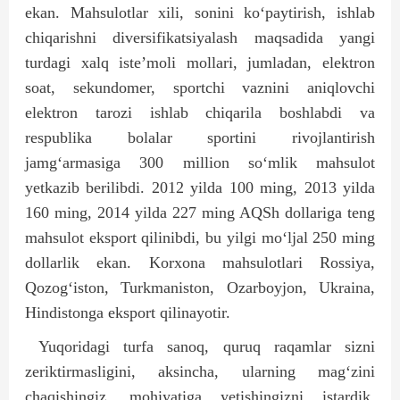
ekan. Mahsulotlar xili, sonini ko‘paytirish, ishlab
chiqarishni diversifikatsiyalash maqsadida yangi
turdagi xalq iste’moli mollari, jumladan, elektron
soat, sekundomer, sportchi vaznini aniqlovchi
elektron tarozi ishlab chiqarila boshlabdi va
respublika bolalar sportini rivojlantirish
jamg‘armasiga 300 million so‘mlik mahsulot
yetkazib berilibdi. 2012 yilda 100 ming, 2013 yilda
160 ming, 2014 yilda 227 ming AQSh dollariga teng
mahsulot eksport qilinibdi, bu yilgi mo‘ljal 250 ming
dollarlik ekan. Korxona mahsulotlari Rossiya,
Qozog‘iston, Turkmaniston, Ozarboyjon, Ukraina,
Hindistonga eksport qilinayotir.
Yuqoridagi turfa sanoq, quruq raqamlar sizni
zeriktirmasligini, aksincha, ularning mag‘zini
chaqishingiz, mohiyatiga yetishingizni istardik.