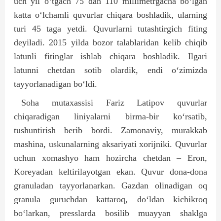
uch yil o‘tgach 75 dan 110 millimetrgacha bo‘lgan
katta o‘lchamli quvurlar chiqara boshladik, ularning
turi 45 taga yetdi. Quvurlarni tutashtirgich fiting
deyiladi. 2015 yilda bozor talablaridan kelib chiqib
latunli fitinglar ishlab chiqara boshladik. Ilgari
latunni chetdan sotib olardik, endi o‘zimizda
tayyorlanadigan bo‘ldi.
Soha mutaxassisi Fariz Latipov quvurlar
chiqaradigan liniyalarni birma-bir ko‘rsatib,
tushuntirish berib bordi. Zamonaviy, murakkab
mashina, uskunalarning aksariyati xorijniki. Quvurlar
uchun xomashyo ham hozircha chetdan – Eron,
Koreyadan keltirilayotgan ekan. Quvur dona-dona
granuladan tayyorlanarkan. Gazdan olinadigan oq
granula guruchdan kattaroq, do‘ldan kichikroq
bo‘larkan, presslarda bosilib muayyan shaklga