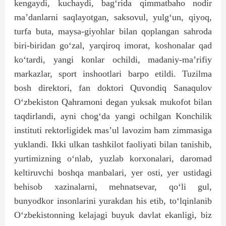
kengaydi, kuchaydi, bag‘rida qimmatbaho nodir
ma’danlarni saqlayotgan, saksovul, yulg‘un, qiyoq,
turfa buta, maysa-giyohlar bilan qoplangan sahroda
biri-biridan go‘zal, yarqiroq imorat, koshonalar qad
ko‘tardi, yangi konlar ochildi, madaniy-ma’rifiy
markazlar, sport inshootlari barpo etildi. Tuzilma
bosh direktori, fan doktori Quvondiq Sanaqulov
O‘zbekiston Qahramoni degan yuksak mukofot bilan
taqdirlandi, ayni chog‘da yangi ochilgan Konchilik
instituti rektorligidek mas’ul lavozim ham zimmasiga
yuklandi. Ikki ulkan tashkilot faoliyati bilan tanishib,
yurtimizning o‘nlab, yuzlab korxonalari, daromad
keltiruvchi boshqa manbalari, yer osti, yer ustidagi
behisob xazinalarni, mehnatsevar, qo‘li gul,
bunyodkor insonlarini yurakdan his etib, to‘lqinlanib
O‘zbekistonning kelajagi buyuk davlat ekanligi, biz