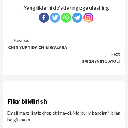
Yangiliklarni do'stlaringizga ulashing
Continue
Previous
CHIN YURTIDA CHIN G‘ALABA
Reading
Next
HARBIYNING AYOLI
Fikr bildirish
Email manzilingiz chop etilmaydi.
Majburiy bandlar
*
bilan
belgilangan