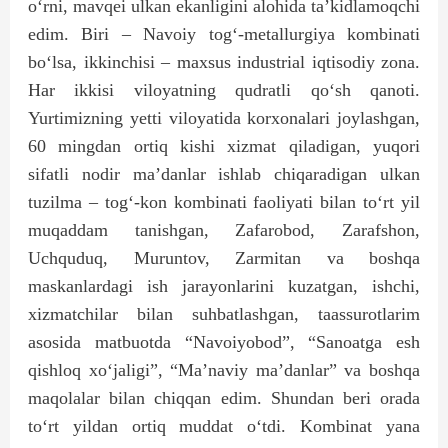
o‘rni, mavqei ulkan ekanligini alohida ta’kidlamoqchi
edim. Biri – Navoiy tog‘-metallurgiya kombinati
bo‘lsa, ikkinchisi – maxsus industrial iqtisodiy zona.
Har ikkisi viloyatning qudratli qo‘sh qanoti.
Yurtimizning yetti viloyatida korxonalari joylashgan,
60 mingdan ortiq kishi xizmat qiladigan, yuqori
sifatli nodir ma’danlar ishlab chiqaradigan ulkan
tuzilma – tog‘-kon kombinati faoliyati bilan to‘rt yil
muqaddam tanishgan, Zafarobod, Zarafshon,
Uchquduq, Muruntov, Zarmitan va boshqa
maskanlardagi ish jarayonlarini kuzatgan, ishchi,
xizmatchilar bilan suhbatlashgan, taassurotlarim
asosida matbuotda “Navoiyobod”, “Sanoatga esh
qishloq xo‘jaligi”, “Ma’naviy ma’danlar” va boshqa
maqolalar bilan chiqqan edim. Shundan beri orada
to‘rt yildan ortiq muddat o‘tdi. Kombinat yana