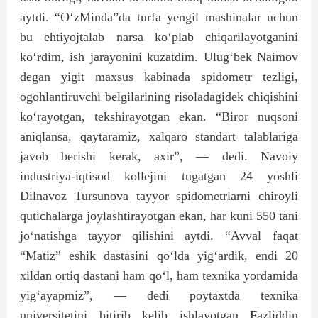
aytdi. “O‘zMinda”da turfa yengil mashinalar uchun
bu ehtiyojtalab narsa ko‘plab chiqarilayotganini
ko‘rdim, ish jarayonini kuzatdim. Ulug‘bek Naimov
degan yigit maxsus kabinada spidometr tezligi,
ogohlantiruvchi belgilarining risoladagidek chiqishini
ko‘rayotgan, tekshirayotgan ekan. “Biror nuqsoni
aniqlansa, qaytaramiz, xalqaro standart talablariga
javob berishi kerak, axir”, — dedi. Navoiy
industriya-iqtisod kollejini tugatgan 24 yoshli
Dilnavoz Tursunova tayyor spidometrlarni chiroyli
qutichalarga joylashtirayotgan ekan, har kuni 550 tani
jo‘natishga tayyor qilishini aytdi. “Avval faqat
“Matiz” eshik dastasini qo‘lda yig‘ardik, endi 20
xildan ortiq dastani ham qo‘l, ham texnika yordamida
yig‘ayapmiz”, — dedi poytaxtda texnika
universitetini bitirib kelib ishlayotgan Fazliddin