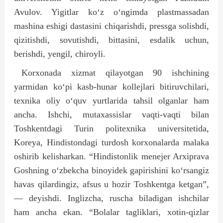
Avulov. Yigitlar ko‘z o‘ngimda plastmassadan
mashina eshigi dastasini chiqarishdi, pressga solishdi,
qizitishdi, sovutishdi, bittasini, esdalik uchun,
berishdi, yengil, chiroyli.
Korxonada xizmat qilayotgan 90 ishchining
yarmidan ko‘pi kasb-hunar kollejlari bitiruvchilari,
texnika oliy o‘quv yurtlarida tahsil olganlar ham
ancha. Ishchi, mutaxassislar vaqti-vaqti bilan
Toshkentdagi Turin politexnika universitetida,
Koreya, Hindistondagi turdosh korxonalarda malaka
oshirib kelisharkan. “Hindistonlik menejer Arxiprava
Goshning o‘zbekcha binoyidek gapirishini ko‘rsangiz
havas qilardingiz, afsus u hozir Toshkentga ketgan”,
— deyishdi. Inglizcha, ruscha biladigan ishchilar
ham ancha ekan. “Bolalar tagliklari, xotin-qizlar