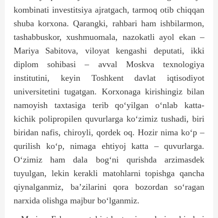
kombinati investitsiya ajratgach, tarmoq otib chiqqan
shuba korxona. Qarangki, rahbari ham ishbilarmon,
tashabbuskor, xushmuomala, nazokatli ayol ekan –
Mariya Sabitova, viloyat kengashi deputati, ikki
diplom sohibasi – avval Moskva texnologiya
institutini, keyin Toshkent davlat iqtisodiyot
universitetini tugatgan. Korxonaga kirishingiz bilan
namoyish taxtasiga terib qo‘yilgan o‘nlab katta-
kichik polipropilen quvurlarga ko‘zimiz tushadi, biri
biridan nafis, chiroyli, qordek oq. Hozir nima ko‘p –
qurilish ko‘p, nimaga ehtiyoj katta – quvurlarga.
O‘zimiz ham dala bog‘ni qurishda arzimasdek
tuyulgan, lekin kerakli matohlarni topishga qancha
qiynalganmiz, ba’zilarini qora bozordan so‘ragan
narxida olishga majbur bo‘lganmiz.