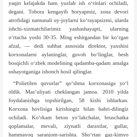
yaqin kelajakda ham yuzlab ish o‘rinlari ochiladi,
degani. Tobora kengayib boryapmiz, zona devori
atrofidagi namunali uy-joylarni ko‘rayapsizmi, ularda
ishchi-xizmatchilarimiz yashashayapti, ularning
o‘rtacha yoshi 30-35. Ming eshitgandan bir ko‘rgan
afzal, — dedi suhbat asnosida direktor, yaxshisi
korxonalarni aylaninglar, guvoh bo‘linglar, besh
bosqichli o‘zbek modelining qadamba-qadam amalga
oshayotganiga ishonch hosil qilinglar.
“Polietilen quvurlar” qo‘shma korxonasiga yo‘l
oldik. Mas’uliyati cheklangan jamoa. 2010 yilda
foydalanishga topshirilgan, 58 kishi ishlarkan.
Korxona hovlisiga kirishingiz bilan bahri-dilingiz
ochiladi. Ko‘rkam beton yo‘lakchalar, bruschatka
qoplamalar, mevali, ziynatli daraxtlar, gullar,
hammayoq saranjom-sarishta. Sho‘rtan gaz-kimyo