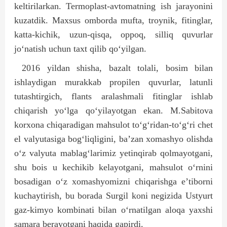
keltirilarkan. Termoplast-avtomatning ish jarayonini
kuzatdik. Maxsus omborda mufta, troynik, fitinglar,
katta-kichik, uzun-qisqa, oppoq, silliq quvurlar
jo‘natish uchun taxt qilib qo‘yilgan.
2016 yildan shisha, bazalt tolali, bosim bilan
ishlaydigan murakkab propilen quvurlar, latunli
tutashtirgich, flants aralashmali fitinglar ishlab
chiqarish yo‘lga qo‘yilayotgan ekan. M.Sabitova
korxona chiqaradigan mahsulot to‘g‘ridan-to‘g‘ri chet
el valyutasiga bog‘liqligini, ba’zan xomashyo olishda
o‘z valyuta mablag‘larimiz yetinqirab qolmayotgani,
shu bois u kechikib kelayotgani, mahsulot o‘rnini
bosadigan o‘z xomashyomizni chiqarishga e’tiborni
kuchaytirish, bu borada Surgil koni negizida Ustyurt
gaz-kimyo kombinati bilan o‘rnatilgan aloqa yaxshi
samara berayotgani haqida gapirdi.