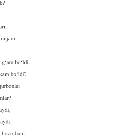
ib?
ri,
 kunjara…
 g‘am bo‘ldi,
kam bo‘ldi?
qurbonlar
nlar?
aydi,
taydi.
b hozir ham