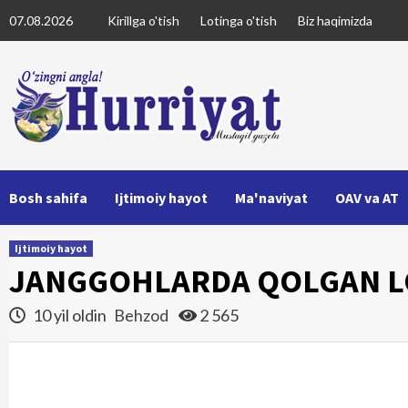
Skip
07.08.2026
Kirillga o'tish
Lotinga o'tish
Biz haqimizda
to
content
Bosh sahifa
Ijtimoiy hayot
Ma'naviyat
OAV va AT
Ijtimoiy hayot
JANGGOHLARDA QOLGAN L
10 yil oldin
Behzod
2 565