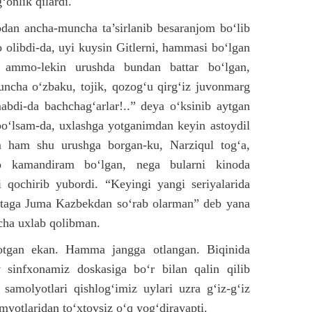
onlik qilardi.
dan ancha-muncha ta’sirlanib besaranjom bo‘lib
 olibdi-da, uyi kuysin Gitlerni, hammasi bo‘lgan
a, ammo-lekin urushda bundan battar bo‘lgan,
huncha o‘zbaku, tojik, qozog‘u qirg‘iz juvonmarg
mabdi-da bachchag‘arlar!..” deya o‘ksinib aytgan
bo‘lsam-da, uxlashga yotganimdan keyin astoydil
 ham shu urushga borgan-ku, Narziqul tog‘a,
 kamandiram bo‘lgan, nega bularni kinoda
 qochirib yubordi. “Keyingi yangi seriyalarida
ertaga Juma Kazbekdan so‘rab olarman” deb yana
ncha uxlab qolibman.
otgan ekan. Hamma jangga otlangan. Biqinida
 sinfxonamiz doskasiga bo‘r bilan qalin qilib
samolyotlari qishlog‘imiz uylari uzra g‘iz-g‘iz
myotlaridan to‘xtovsiz o‘q yog‘dirayapti.