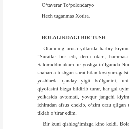
O‘taverar To‘polondaryo
Hech tuganmas Xotira.
BOLALIKDAGI BIR TUSH
Otamning urush yillarida harbiy kiyim
“Suratlar bor edi, derdi otam, hammasi
Salomiddin akam bir yoshga to‘lganida Nur
shaharda tushgan surat bilan kostyum-gals
yoshlarda qanday yigit bo‘lganini, uni
qiyofasini bizga bildirib turar, har gal u
yelkasida avtomati, yovqur jangchi kiyim
ichimdan afsus chekib, o‘zim orzu qilgan 
tiklab o‘tirar edim.
Bir kuni qishlog‘imizga kino keldi. Bola