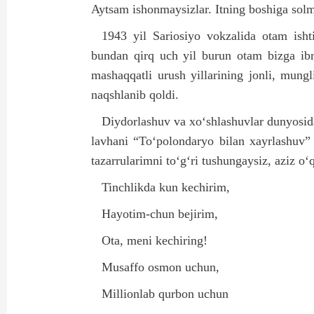
Aytsam ishonmaysizlar. Itning boshiga solm
1943 yil Sariosiyo vokzalida otam ish
bundan qirq uch yil burun otam bizga ibra
mashaqqatli urush yillarining jonli, mung
naqshlanib qoldi.
Diydorlashuv va xo‘shlashuvlar dunyosida
lavhani “To‘polondaryo bilan xayrlashuv”
tazarrularimni to‘g‘ri tushungaysiz, aziz o‘
Tinchlikda kun kechirim,
Hayotim-chun bejirim,
Ota, meni kechiring!
Musaffo osmon uchun,
Millionlab qurbon uchun