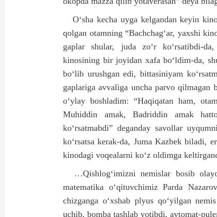
okopda mazza qilib yotaverasan” deya bilag‘
O‘sha kecha uyga kelgandan keyin kino
qolgan otamning “Bachchag‘ar, yaxshi kino
gaplar shular, juda zo‘r ko‘rsatibdi-d
kinosining bir joyidan xafa bo‘ldim-da, s
bo‘lib urushgan edi, bittasiniyam ko‘rsat
gaplariga avvaliga uncha parvo qilmagan 
o‘ylay boshladim: “Haqiqatan ham, otam
Muhiddin amak, Badriddin amak hatto
ko‘rsatmabdi” deganday savollar uyqumni
ko‘rsatsa kerak-da, Juma Kazbek biladi, 
kinodagi voqealarni ko‘z oldimga keltirga
…Qishlog‘imizni nemislar bosib olay
matematika o‘qituvchimiz Parda Nazarov
chizganga o‘xshab plyus qo‘yilgan nemis 
uchib, bomba tashlab yotibdi, avtomat-pule