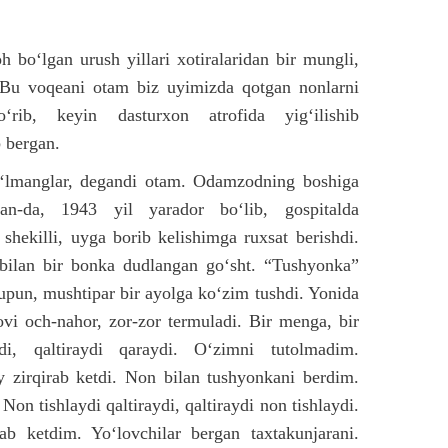
 bo‘lgan urush yillari xotiralaridan bir mungli,
 Bu voqeani otam biz uyimizda qotgan nonlarni
rib, keyin dasturxon atrofida yig‘ilishib
 bergan.
‘lmanglar, degandi otam. Odamzodning boshiga
n-da, 1943 yil yarador bo‘lib, gospitalda
hekilli, uyga borib kelishimga ruxsat berishdi.
bilan bir bonka dudlangan go‘sht. “Tushyonka”
yupun, mushtipar bir ayolga ko‘zim tushdi. Yonida
ovi och-nahor, zor-zor termuladi. Bir menga, bir
di, qaltiraydi qaraydi. O‘zimni tutolmadim.
 zirqirab ketdi. Non bilan tushyonkani berdim.
Non tishlaydi qaltiraydi, qaltiraydi non tishlaydi.
b ketdim. Yo‘lovchilar bergan taxtakunjarani.