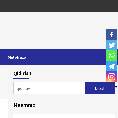
Mulohaza
Qidirish
Qidirshish:
Muammo