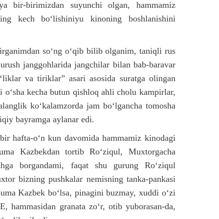
ya bir-birimizdan suyunchi olgan, hammamiz
ning kech bo‘lishiniyu kinoning boshlanishini
irganimdan so‘ng o‘qib bilib olganim, taniqli rus
urush janggohlarida jangchilar bilan bab-baravar
klar va tiriklar” asari asosida suratga olingan
 o‘sha kecha butun qishloq ahli cholu kampirlar,
yalanglik ko‘kalamzorda jam bo‘lgancha tomosha
qiqiy bayramga aylanar edi.
 bir hafta-o‘n kun davomida hammamiz kinodagi
, Juma Kazbekdan tortib Ro‘ziqul, Muxtorgacha
shga borgandami, faqat shu gurung Ro‘ziqul
xtor bizning pushkalar nemisning tanka-pankasi
, Juma Kazbek bo‘lsa, pinagini buzmay, xuddi o‘zi
“E, hammasidan granata zo‘r, otib yuborasan-da,