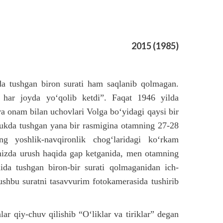
2015 (1985)
da tushgan biron surati ham saqlanib qolmagan.
 har joyda yo‘qolib ketdi”. Faqat 1946 yilda
a onam bilan uchovlari Volga bo‘yidagi qaysi bir
tukda tushgan yana bir rasmigina otamning 27-28
ng yoshlik-navqironlik chog‘laridagi ko‘rkam
yimizda urush haqida gap ketganida, men otamning
ida tushgan biron-bir surati qolmaganidan ich-
ushbu suratni tasavvurim fotokamerasida tushirib
lar qiy-chuv qilishib “O‘liklar va tiriklar” degan