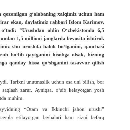
an qozonilgan g‘alabaning xalqimiz uchun ham
irar ekan, davlatimiz rahbari Islom Karimov,
 o‘tadi: “Urushdan oldin O‘zbekistonda 6,5
hundan 1,5 millioni janglarda bevosita ishtirok
imiz shu urushda halok bo‘lganini, qanchasi
uh bo‘lib qaytganini hisobga olsak, bizning
hga qanday hissa qo‘shganini tasavvur qilish
ydi. Tarixni unutmaslik uchun esa uni bilish, bor
 saqlash zarur. Ayniqsa, o‘sib kelayotgan yosh
atda muhim.
Sayyidning “Otam va Ikkinchi jahon urushi”
havola etilayotgan lavhalari ham sizni befarq