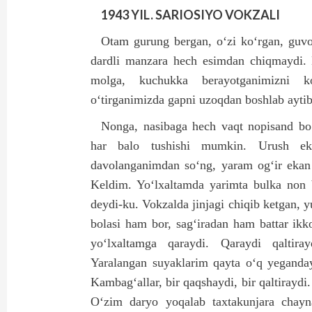
1943 YIL. SARIOSIYO VOKZALI
Otam gurung bergan, o‘zi ko‘rgan, guvoh
dardli manzara hech esimdan chiqmaydi.
molga, kuchukka berayotganimizni ko‘
o‘tirganimizda gapni uzoqdan boshlab aytib
Nonga, nasibaga hech vaqt nopisand bo
har balo tushishi mumkin. Urush eka
davolanganimdan so‘ng, yaram og‘ir ekan s
Keldim. Yo‘lxaltamda yarimta bulka non 
deydi-ku. Vokzalda jinjagi chiqib ketgan, 
bolasi ham bor, sag‘iradan ham battar ikk
yo‘lxaltamga qaraydi. Qaraydi qaltiray
Yaralangan suyaklarim qayta o‘q yeganday
Kambag‘allar, bir qaqshaydi, bir qaltiraydi. 
O‘zim daryo yoqalab taxtakunjara chayna