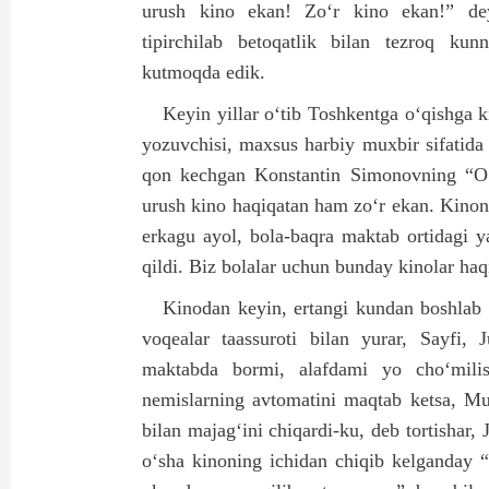
urush kino ekan! Zo‘r kino ekan!” de
tipirchilab betoqatlik bilan tezroq kun
kutmoqda edik.
Keyin yillar o‘tib Toshkentga o‘qishga k
yozuvchisi, maxsus harbiy muxbir sifatida 
qon kechgan Konstantin Simonovning “O‘li
urush kino haqiqatan ham zo‘r ekan. Kinoni
erkagu ayol, bola-baqra maktab ortidagi 
qildi. Biz bolalar uchun bunday kinolar ha
Kinodan keyin, ertangi kundan boshlab
voqealar taassuroti bilan yurar, Sayfi
maktabda bormi, alafdami yo cho‘mili
nemislarning avtomatini maqtab ketsa, Mu
bilan majag‘ini chiqardi-ku, deb tortishar
o‘sha kinoning ichidan chiqib kelganday 