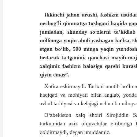
Ikkinchi jahon urushi, fashizm ustid
nechog‘li qimmatga tushgani haqida gap
jumladan, shunday so‘zlarni ta’kidlab
millionga yaqin aholi yashagan bo‘lsa, s
etgan bo‘lib, 500 minga yaqin yurtdosh
bedarak ketganini, qanchasi mayib-majr
xalqimiz fashizm balosiga qarshi kuras
qiyin emas”.
Xotira eskirmaydi. Tarixni unutib bo‘lma
haqiqati va mohiyati bilan anglab, yodda
avlod tarbiyasi va kelajagi uchun bu nihoy
O‘zbekiston xalq shoiri Sirojiddin 
turkumidan aziz o‘quvchilar e’tiboriga 
qoldirmaydi, degan umiddamiz.