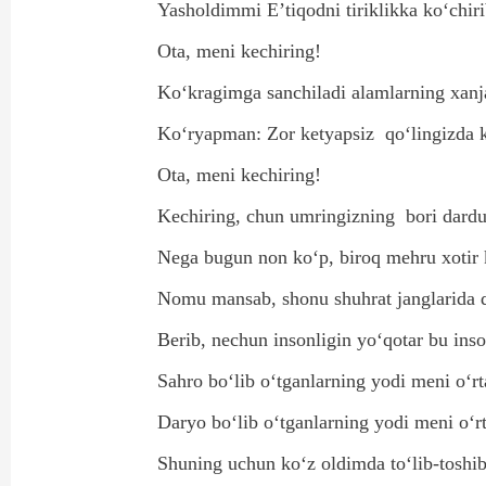
Yasholdimmi E’tiqodni tiriklikka ko‘chir
Ota, meni kechiring!
Ko‘kragimga sanchiladi alamlarning xanja
Ko‘ryapman: Zor ketyapsiz
qo‘lingizda
Ota, meni kechiring!
Kechiring, chun umringizning
bori dardu
Nega bugun non ko‘p, biroq mehru xotir 
Nomu mansab, shonu shuhrat janglarida 
Berib, nechun insonligin yo‘qotar bu inso
Sahro bo‘lib o‘tganlarning yodi meni o‘rt
Daryo bo‘lib o‘tganlarning yodi meni o‘r
Shuning uchun ko‘z oldimda to‘lib-toshi