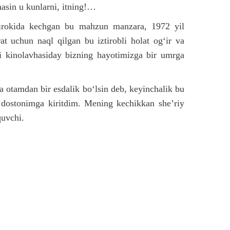
asin u kunlarni, itning!…
tirokida kechgan bu mahzun manzara, 1972 yil
t uchun naql qilgan bu iztirobli holat og‘ir va
li kinolavhasiday bizning hayotimizga bir umrga
 otamdan bir esdalik bo‘lsin deb, keyinchalik bu
 dostonimga kiritdim. Mening kechikkan she’riy
quvchi.