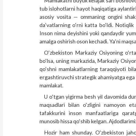
Mamlakatni buyuk kelajak sari boshlovchi
tub islohotlarni hayot haqiqatiga aylanti
asosiy vosita — ommaning ongini shak
da’vatlarning o‘rni katta bo‘ldi. Notiqli
Inson nima deyishini yoki qandaydir yumus
amalga oshirish oson kechadi. Ya’ni maqsa
O‘zbekiston Markaziy Osiyoning o‘rtas
bo‘lsa, uning markazida, Markaziy Osiyon
qo‘shni mamlakatlarning taraqqiyoti bila
ergashtiruvchi strategik ahamiyatga ega bo
mamlakat.
U o‘tgan yigirma besh yil davomida dun
maqsadlari bilan o‘zligini namoyon eta
tafakkurini inson manfaatlariga qaratg
munosib hissa qo‘shib kelgan. Ajdodlarimiz
Hozir ham shunday. O‘zbekiston jah