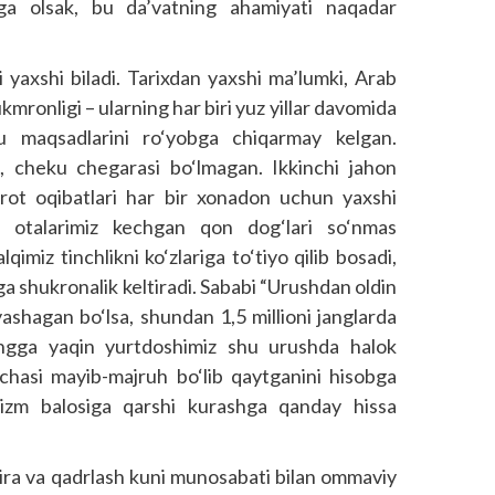
borga olsak, bu da’vatning ahamiyati naqadar
i yaxshi biladi. Tarixdan yaxshi ma’lumki, Arab
ukmronligi – ularning har biri yuz yillar davomida
gu maqsadlarini ro‘yobga chiqarmay kelgan.
a, cheku chegarasi bo‘lmagan. Ikkinchi jahon
barot oqibatlari har bir xonadon uchun yaxshi
z, otalarimiz kechgan qon dog‘lari so‘nmas
qimiz tinchlikni ko‘zlariga to‘tiyo qilib bosadi,
ga shukronalik keltiradi. Sababi “Urushdan oldin
yashagan bo‘lsa, shundan 1,5 millioni janglarda
ingga yaqin yurtdoshimiz shu urushda halok
nchasi mayib-majruh bo‘lib qaytganini hisobga
shizm balosiga qarshi kurashga qanday hissa
tira va qadrlash kuni munosabati bilan ommaviy