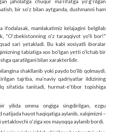
an jaholatga chuqur ma’rifatga yo‘g‘rilgan
shatish, bir so‘z bilan aytganda, dushmanni ham
 ifodalasak, mamlakatimiz kelajagini belgilab
ik, “O‘zbekistonning o‘z taraqqiyot yo‘li bor!”
d sari yetakladi. Bu kabi xosiyatli iboralar
imizning tabiatiga xos bo‘lgan yetti o‘lchab bir
shga qaratilgani bilan xarakterlidir.
 bilangina shakllanib yoki paydo bo‘lib qolmaydi.
irilgan tajriba, ma’naviy qadriyatlar ildizining
q sifatida tanitadi, hurmat-e’tibor topishiga
bir yilida omma ongiga singdirilgan, ezgu
 natijada hayot haqiqatiga aylanib, xalqimizni –
 yetaklovchi o‘ziga xos mayoqqa aylanib bordi.