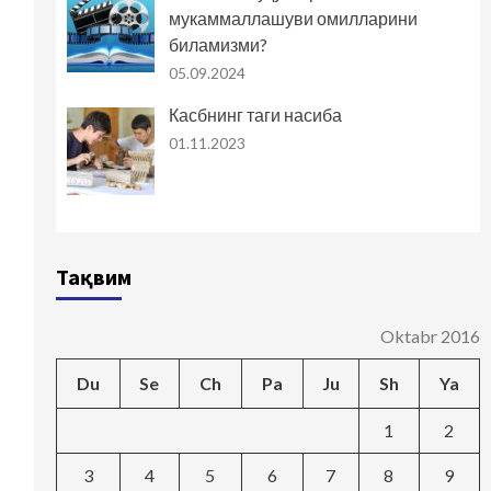
мукаммаллашуви омилларини
биламизми?
05.09.2024
Касбнинг таги насиба
01.11.2023
Тақвим
Oktabr 2016
Du
Se
Ch
Pa
Ju
Sh
Ya
1
2
3
4
5
6
7
8
9