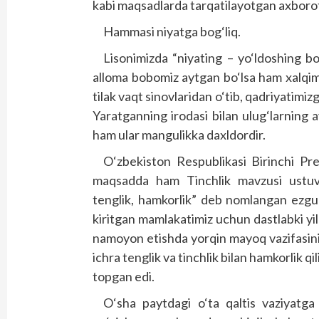
kabi maqsadlarda tarqatilayotgan axborot
Hammasi niyatga bog‘liq.
Lisonimizda “niyating – yo‘ldoshing bo
alloma bobomiz aytgan bo‘lsa ham xalqimi
tilak vaqt sinovlaridan o‘tib, qadriyatimizg
Yaratganning irodasi bilan ulug‘larning av
ham ular mangulikka daxldordir.
O‘zbekiston Respublikasi Birinchi Pre
maqsadda ham Tinchlik mavzusi ustuvorl
tenglik, hamkorlik” deb nomlangan ezgu 
kiritgan mamlakatimiz uchun dastlabki yil
namoyon etishda yorqin mayoq vazifasini 
ichra tenglik va tinchlik bilan hamkorlik qi
topgan edi.
O‘sha paytdagi o‘ta qaltis vaziyat