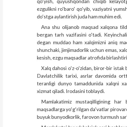
qo‘yish, quyushqondan chiqib kelayotg
ezgulikni ro‘baro‘ qo‘yib, vaziyatni yum
do‘stga aylantirish juda ham muhim edi.
Ana shu olijanob maqsad xalqona tilda
bergan tarh vazifasini o‘tadi. Keyinchal
degan muddao ham xalqimizni aniq maqsa
shunchaki, jimjimadorlik uchun emas, xalq
kesish, ezgu maqsadlar atrofida birlashtiri
Xalq dahosi o‘z-o‘zidan, biror-bir istak
Davlatchilik tarixi, asrlar davomida ortt
teranligi dunyo tamaddunida xalqni xal
xizmat qiladi. Irodasini toblaydi.
Mamlakatimiz mustaqilligining har 
maqsadlarga yo‘g‘rilgan da’vatlar pirovard
buyuk bunyodkorlik, farovon turmush sari