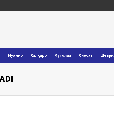
Т
Муаммо
Халқаро
Мутолаа
Сиёсат
Шеъри
ADI