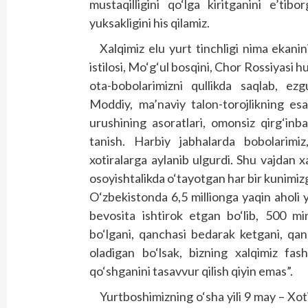
mustaqilligini qo‘lga kiritganini e’ti
yuksakligini his qilamiz.
Xalqimiz elu yurt tinchligi nima ekanin
istilosi, Mo‘g‘ul bosqini, Chor Rossiyasi h
ota-bobolarimizni qullikda saqlab, ez
Moddiy, ma’naviy talon-torojlikning es
urushining asoratlari, omonsiz qirg‘in
tanish. Harbiy jabhalarda bobolarimi
xotiralarga aylanib ulgurdi. Shu vajdan xal
osoyishtalikda o‘tayotgan har bir kunimiz
O‘zbekistonda 6,5 millionga yaqin aholi 
bevosita ishtirok etgan bo‘lib, 500 m
bo‘lgani, qanchasi bedarak ketgani, qa
oladigan bo‘lsak, bizning xalqimiz fa
qo‘shganini tasavvur qilish qiyin emas”.
Yurtboshimizning o‘sha yili 9 may – Xo