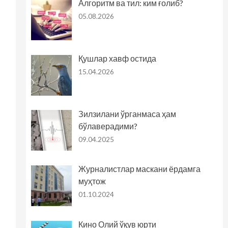
Алгоритм ва тил: ким ғолиб?
05.08.2026
Қушлар хавф остида
15.04.2026
Зилзилани ўрганмаса ҳам
бўлаверадими?
09.04.2025
Журналистлар маскани ёрдамга
муҳтож
01.10.2024
Кино Олий ўқув юрти