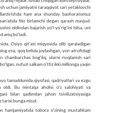
 aniq rejalar, ishlab chiqilgan kontseptsiyalar,
rish uchun jamiyatni taraqqiyot sari yetaklovchi
llantirishda ham ana shunday bashoratomuz
k san’atida fikr birlamchi degan qarash mavjud.
hni oldindan bajarish yo‘l-yo‘rig‘ini bilsa, uni
d aniq bo‘ladi.
ida, Osiyo qit’asi miqyosida olib qaraladigan
ing esa, qoq belida joylashgan, yon-atrofidagi
n chambarchas bog‘liq, ularni rivojlanish sari
‘lgan, nufuzi salkam o‘ttiz ikki millionga yaqin
yo tamaddunida qiyofasi, qadriyatlari va ezgu
 oldi. Bu mintaqa aholisi o‘z salohiyati va
ani bilan qadimdan jahon tsivilizatsiyasiga
 tarixi bunga misol.
on hamjamiyatida tobora o‘zining mustahkam