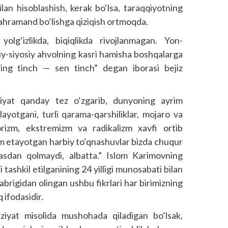
ilan hisoblashish, kerak bo‘lsa, taraqqiyotning
bahramand bo‘lishga qiziqish ortmoqda.
olg‘izlikda, biqiqlikda rivojlanmagan. Yon-
oiy-siyosiy ahvolning kasri hamisha boshqalarga
ning tinch — sen tinch” degan iborasi bejiz
iyat qanday tez o‘zgarib, dunyoning ayrim
ayotgani, turli qarama-qarshiliklar, mojaro va
orizm, ekstremizm va radikalizm xavfi ortib
m etayotgan harbiy to‘qnashuvlar bizda chuqur
asdan qolmaydi, albatta.” Islom Karimovning
tashkil etilganining 24 yilligi munosabati bilan
brigidan olingan ushbu fikrlari har birimizning
ifodasidir.
ziyat misolida mushohada qiladigan bo‘lsak,