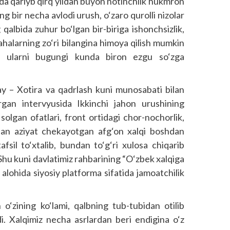
a qariyb qirq yildan buyon notinchlik hukmron
g bir necha avlodi urush, o‘zaro qurolli nizolar
 qalbida zuhur bo‘lgan bir-biriga ishonchsizlik,
slahalarning zo‘ri bilangina himoya qilish mumkin
s ularni bugungi kunda biron ezgu so‘zga
ay – Xotira va qadrlash kuni munosabati bilan
gan intervyusida Ikkinchi jahon urushining
solgan ofatlari, front ortidagi chor-nochorlik,
dan aziyat chekayotgan afg‘on xalqi boshdan
fsil to‘xtalib, bundan to‘g‘ri xulosa chiqarib
 Shu kuni davlatimiz rahbarining “O‘zbek xalqiga
 alohida siyosiy platforma sifatida jamoatchilik
o‘zining ko‘lami, qalbning tub-tubidan otilib
adi. Xalqimiz necha asrlardan beri endigina o‘z