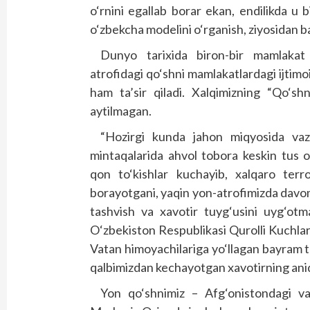
o‘rnini egallab borar ekan, endilikda u b
o‘zbekcha modelini o‘rganish, ziyosidan 
Dunyo tarixida biron-bir mamlakat y
atrofidagi qo‘shni mamlakatlardagi ijtim
ham ta’sir qiladi. Xalqimizning “Qo‘sh
aytilmagan.
“Hozirgi kunda jahon miqyosida vaz
mintaqalarida ahvol tobora keskin tus ol
qon to‘kishlar kuchayib, xalqaro terr
borayotgani, yaqin yon-atrofimizda davo
tashvish va xavotir tuyg‘usini uyg‘otm
O‘zbekiston Respublikasi Qurolli Kuchlari 
Vatan himoyachilariga yo‘llagan bayram ta
qalbimizdan kechayotgan xavotirning aniq 
Yon qo‘shnimiz – Afg‘onistondagi va