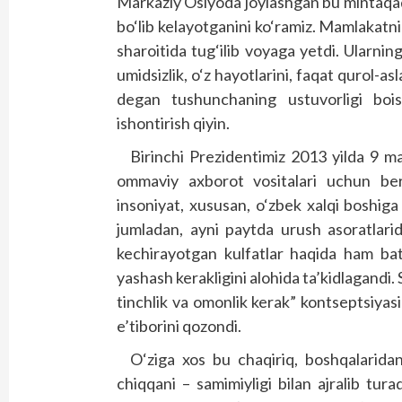
Markaziy Osiyoda joylashgan bu mintaqad
bo‘lib kelayotganini ko‘ramiz. Mamlakatnin
sharoitida tug‘ilib voyaga yetdi. Ularning
umidsizlik, o‘z hayotlarini, faqat qurol-a
degan tushunchaning ustuvorligi boi
ishontirish qiyin.
Birinchi Prezidentimiz 2013 yilda 9 m
ommaviy axborot vositalari uchun ber
insoniyat, xususan, o‘zbek xalqi boshiga 
jumladan, ayni paytda urush asoratlari
kechirayotgan kulfatlar haqida ham bata
yashash kerakligini alohida ta’kidlagandi.
tinchlik va omonlik kerak” kontseptsiyasi
e’tiborini qozondi.
O‘ziga xos bu chaqiriq, boshqalaridan 
chiqqani – samimiyligi bilan ajralib tur