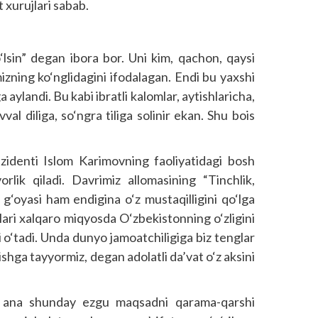
 xurujlari sabab.
‘lsin” degan ibora bor. Uni kim, qachon, qaysi
zning ko‘nglidagini ifodalagan. Endi bu yaxshi
a aylandi. Bu kabi ibratli kalomlar, aytishlaricha,
val diliga, so‘ngra tiliga solinir ekan. Shu bois
zidenti Islom Karimovning faoliyatidagi bosh
ik qiladi. Davrimiz allomasining “Tinchlik,
g‘oyasi ham endigina o‘z mustaqilligini qo‘lga
lari xalqaro miqyosda O‘zbekistonning o‘zligini
o‘tadi. Unda dunyo jamoatchiligiga biz tenglar
lishga tayyormiz, degan adolatli da’vat o‘z aksini
ga ana shunday ezgu maqsadni qarama-qarshi