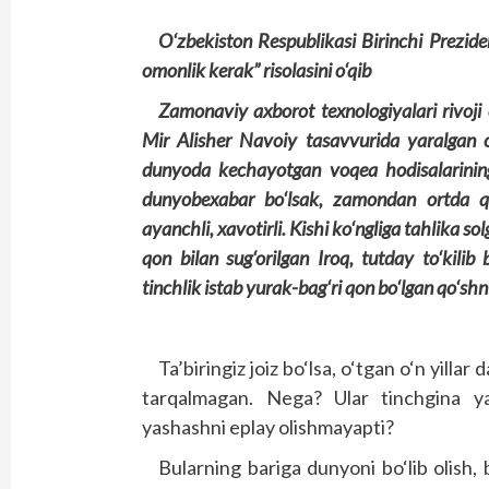
O‘zbekiston Respublikasi Birinchi Prezide
omonlik kerak” risolasini o‘qib
Zamonaviy axborot texnologiyalari rivoji 
Mir Alisher Navoiy tasavvurida yaralgan 
dunyoda kechayotgan voqea hodisalarinin
dunyobexabar bo‘lsak, zamondan ortda q
ayanchli, xavotirli. Kishi ko‘ngliga tahlika s
qon bilan sug‘orilgan Iroq, tutday to‘kil
tinchlik istab yurak-bag‘ri qon bo‘lgan qo‘sh
Ta’biringiz joiz bo‘lsa, o‘tgan o‘n yill
tarqalmagan. Nega? Ular tinchgina ya
yashashni eplay olishmayapti?
Bularning bariga dunyoni bo‘lib olish, b