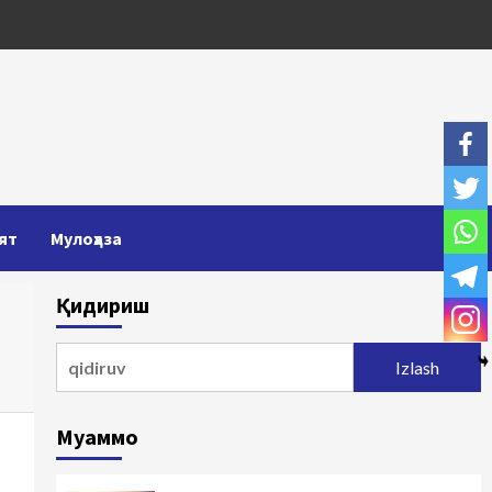
ят
Мулоҳаза
Қидириш
Qidirshish:
Муаммо