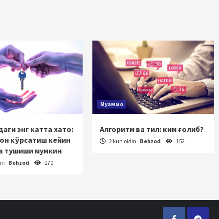
Муаммо
аги энг катта хато:
Алгоритм ва тил: ким ғолиб?
зон кўрсатиш кейин
2 kun oldin
Behzod
152
а тушиши мумкин
din
Behzod
170
Facebook
Telegr