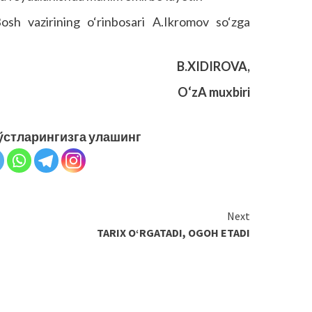
osh vazirining o‘rinbosari A.Ikromov so‘zga
B.XIDIROVA,
O‘zA muxbiri
ўстларингизга улашинг
Next
TARIX O‘RGATADI, OGOH ETADI