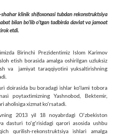
shahar klinik shifoxonasi tubdan rekonstruktsiya
sabat bilan bo‘lib o‘tgan tadbirda davlat va jamoat
irok etdi.
imizda Birinchi Prezidentimiz Islom Karimov
isloh etish borasida amalga oshirilgan uzluksiz
ash va jamiyat taraqqiyotini yuksaltirishning
di.
uri doirasida bu boradagi ishlar ko‘lami tobora
nasi poytaxtimizning Yashnobod, Bektemir,
i aholisiga xizmat ko‘rsatadi.
ovning 2013 yil 18 noyabrdagi O‘zbekiston
ya dasturi to‘g‘risidagi qarori asosida ushbu
ch qurilish-rekonstruktsiya ishlari amalga