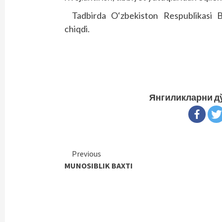
Tadbirda O‘zbekiston Respublikasi B
chiqdi.
Янгиликларни д
Continue
Previous
MUNOSIBLIK BAXTI
Reading