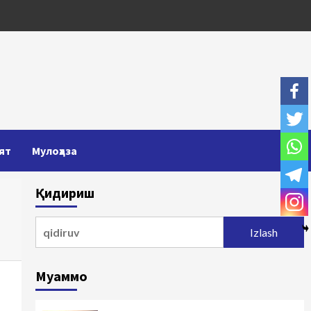
ят
Мулоҳаза
Қидириш
Qidirshish:
Муаммо