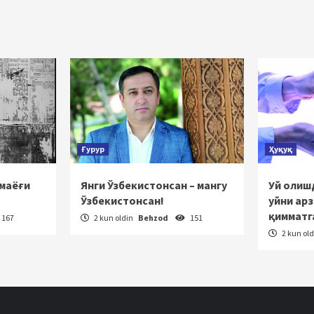
Ғурур
Ҳуқуқ
 маёғи
Янги Ўзбекистонсан – мангу
Уй олишд
Ўзбекистонсан!
уйни ар
қимматг
167
2 kun oldin
Behzod
151
2 kun ol