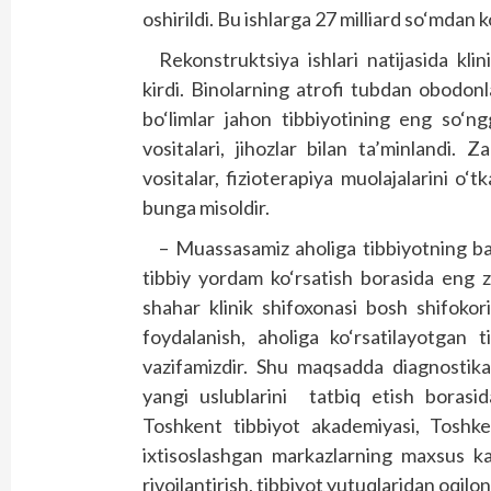
oshirildi. Bu ishlarga 27 milliard so‘mdan k
Rekonstruktsiya ishlari natijasida kli
kirdi. Binolarning atrofi tubdan obodonla
bo‘limlar jahon tibbiyotining eng so‘ng
vositalari, jihozlar bilan ta’minlandi
vositalar, fizioterapiya muolajalarini o‘
bunga misoldir.
– Muassasamiz aholiga tibbiyotning bar
tibbiy yordam ko‘rsatish borasida eng 
shahar klinik shifoxonasi bosh shifoko
foydalanish, aholiga ko‘rsatilayotgan 
vazifamizdir. Shu maqsadda diagnostika
yangi uslublarini tatbiq etish borasid
Toshkent tibbiyot akademiyasi, Toshken
ixtisoslashgan markazlarning maxsus kaf
rivojlantirish, tibbiyot yutuqlaridan oqil