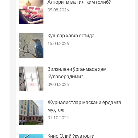
Алгоритм ва тил: ким ғолиб?
05.08.2026
Қушлар хавф остида
15.04.2026
Зилзилани ўрганмаса ҳам
бўлаверадими?
09.04.2025
Журналистлар маскани ёрдамга
муҳтож
01.10.2024
Кино Олий ўқув юрти