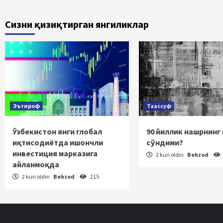
Сизни қизиқтирган янгиликлар
Эътироф
Таассуф
Ўзбекистон янги глобал
90 йиллик нашрнинг
иқтисодиётда ишончли
сўндими?
инвестиция марказига
2 kun oldin
Behzod
айланмоқда
2 kun oldin
Behzod
215