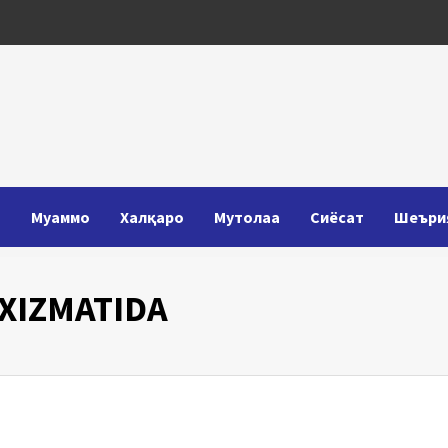
Т
Муаммо
Халқаро
Мутолаа
Сиёсат
Шеъри
XIZMATIDA