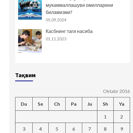
мукаммаллашуви омилларини
биламизми?
05.09.2024
Касбнинг таги насиба
01.11.2023
Тақвим
Oktabr 2016
Du
Se
Ch
Pa
Ju
Sh
Ya
1
2
3
4
5
6
7
8
9