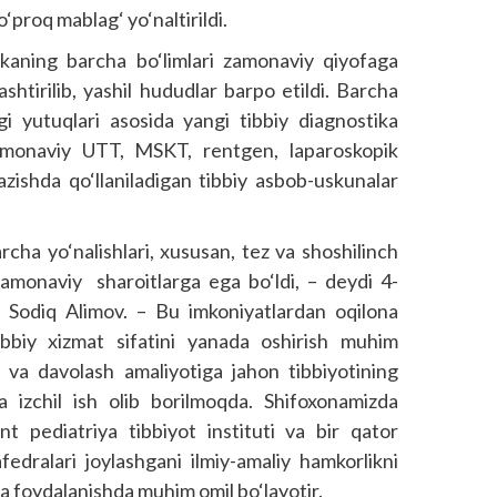
o‘proq mablag‘ yo‘naltirildi.
nikaning barcha bo‘limlari zamonaviy qiyofaga
shtirilib, yashil hududlar barpo etildi. Barcha
gi yutuqlari asosida yangi tibbiy diagnostika
. Zamonaviy UTT, MSKT, rentgen, laparoskopik
tkazishda qo‘llaniladigan tibbiy asbob-uskunalar
cha yo‘nalishlari, xususan, tez va shoshilinch
zamonaviy sharoitlarga ega bo‘ldi, – deydi 4-
ri Sodiq Alimov. – Bu imkoniyatlardan oqilona
tibbiy xizmat sifatini yanada oshirish muhim
 va davolash amaliyotiga jahon tibbiyotining
a izchil ish olib borilmoqda. Shifoxonamizda
t pediatriya tibbiyot instituti va bir qator
edralari joylashgani ilmiy-amaliy hamkorlikni
ona foydalanishda muhim omil bo‘layotir.