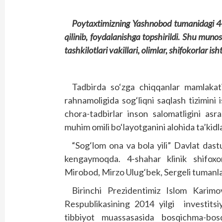
Poytaxtimizning Yashnobod tumanidagi 4-
qilinib, foydalanishga topshirildi. Shu muno
tashkilotlari vakillari, olimlar, shifokorlar isht
Tadbirda so‘zga chiqqanlar mamlakat
rahnamoligida sog‘liqni saqlash tizimini 
chora-tadbirlar inson salomatligini asr
muhim omili bo‘layotganini alohida ta’kidla
“Sog‘lom ona va bola yili” Davlat dast
kengaymoqda. 4-shahar klinik shifoxo
Mirobod, Mirzo Ulug‘bek, Sergeli tumanlar
Birinchi Prezidentimiz Islom Karim
Respublikasining 2014 yilgi investitsi
tibbiyot muassasasida bosqichma-bosqi