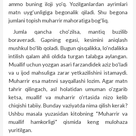
ammo buning iloji yo‘q. Yozilganlardan ayrimlari
matn uyg‘unligiga begonalik qiladi. Shu begona
jumlani topish muharrir mahoratiga bog‘liq.
Jumla qancha cho‘zilsa, mantiq buzilib
boraveradi. Gapning egasi, kesimini aniqlash
mushkul bo‘lib qoladi. Bugun qisqalikka, lo‘ndalikka
intilish qalam ahli oldida turgan talabga aylangan.
Muallif uchun yozgan asari farzandidek aziz bo‘ladi
va u ijod mahsuliga zarar yetkazilishini istamaydi.
Muharrir esa matnni sayqallashi lozim. Agar matn
tahrir qilingach, asl holatidan umuman o‘zgarib
ketsa, muallif va muharrir o‘rtasida nizo kelib
chiqishi tabiiy. Bunday vaziyatda nima qilish kerak?
Ushbu masala yuzasidan kitobning “Muharrir va
muallif hamkorligi” qismida keng mulohaza
yuritilgan.