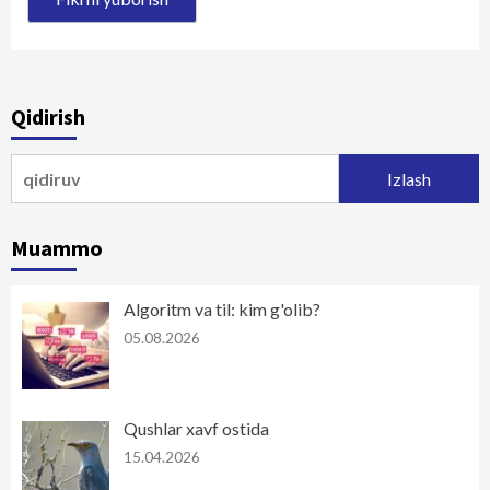
Qidirish
Qidirshish:
Muammo
Algoritm va til: kim g'olib?
05.08.2026
Qushlar xavf ostida
15.04.2026