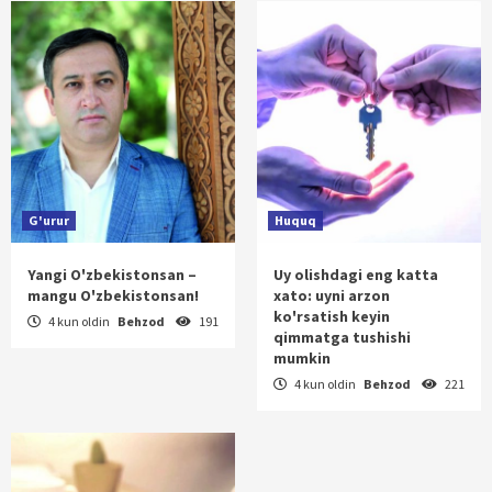
G'urur
Huquq
Yangi O'zbekistonsan –
Uy olishdagi eng katta
mangu O'zbekistonsan!
xato: uyni arzon
ko'rsatish keyin
4 kun oldin
Behzod
191
qimmatga tushishi
mumkin
4 kun oldin
Behzod
221