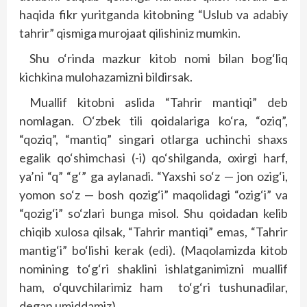
haqida fikr yuritganda kitobning “Uslub va adabiy
tahrir” qismiga murojaat qilishiniz mumkin.
Shu o‘rinda mazkur kitob nomi bilan bog‘liq
kichkina mulohazamizni bildirsak.
Muallif kitobni aslida “Tahrir mantiqi” deb
nomlagan. O‘zbek tili qoidalariga ko‘ra, “oziq”,
“qoziq”, “mantiq” singari otlarga uchinchi shaxs
egalik qo‘shimchasi (-i) qo‘shilganda, oxirgi harf,
ya’ni “q” “g‘” ga aylanadi. “Yaxshi so‘z — jon ozig‘i,
yomon so‘z — bosh qozig‘i” maqolidagi “ozig‘i” va
“qozig‘i” so‘zlari bunga misol. Shu qoidadan kelib
chiqib xulosa qilsak, “Tahrir mantiqi” emas, “Tahrir
mantig‘i” bo‘lishi kerak (edi). (Maqolamizda kitob
nomining to‘g‘ri shaklini ishlatganimizni muallif
ham, o‘quvchilarimiz ham to‘g‘ri tushunadilar,
degan umiddamiz).