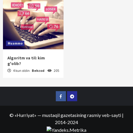
Muammo
Algoritm va til: kim
g'olib?
4 kun oldin
Behzod
205
Facebook
Telegram
©
«Hurriyat»
— mustaqil gazetasining rasmiy veb-sayti
|
2014-2024