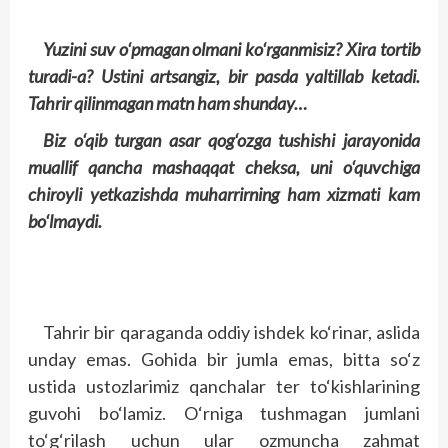
Yuzini suv o‘pmagan olmani ko‘rganmisiz? Xira tortib
turadi-a? Ustini artsangiz, bir pasda yaltillab ketadi.
Tahrir qilinmagan matn ham shunday…
Biz o‘qib turgan asar qog‘ozga tushishi jarayonida
muallif qancha mashaqqat cheksa, uni o‘quvchiga
chiroyli yetkazishda muharrirning ham xizmati kam
bo‘lmaydi.
Tahrir bir qaraganda oddiy ishdek ko‘rinar, aslida
unday emas. Gohida bir jumla emas, bitta so‘z
ustida ustozlarimiz qanchalar ter to‘kishlarining
guvohi bo‘lamiz. O‘rniga tushmagan jumlani
to‘g‘rilash uchun ular ozmuncha zahmat