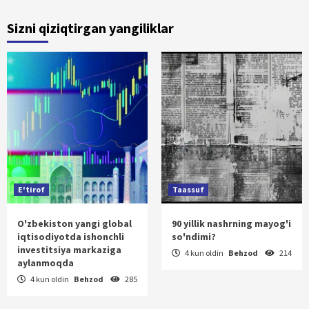
Sizni qiziqtirgan yangiliklar
E'tirof
Taassuf
O'zbekiston yangi global
90 yillik nashrning mayog'i
iqtisodiyotda ishonchli
so'ndimi?
investitsiya markaziga
4 kun oldin
Behzod
214
aylanmoqda
4 kun oldin
Behzod
285