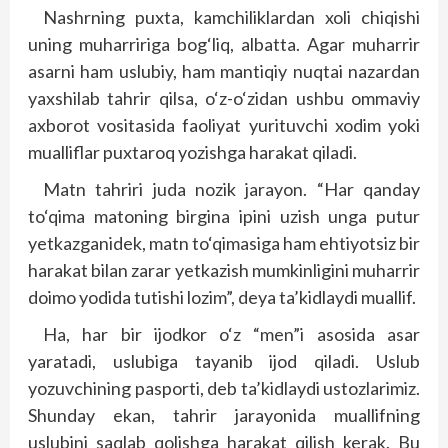
Nashrning puxta, kamchiliklardan xoli chiqishi
uning muharririga bog‘liq, albatta. Agar muharrir
asarni ham uslubiy, ham mantiqiy nuqtai nazardan
yaxshilab tahrir qilsa, o‘z-o‘zidan ushbu ommaviy
axborot vositasida faoliyat yurituvchi xodim yoki
mualliflar puxtaroq yozishga harakat qiladi.
Matn tahriri juda nozik jarayon. “Har qanday
to‘qima matoning birgina ipini uzish unga putur
yetkazganidek, matn to‘qimasiga ham ehtiyotsiz bir
harakat bilan zarar yetkazish mumkinligini muharrir
doimo yodida tutishi lozim”, deya ta’kidlaydi muallif.
Ha, har bir ijodkor o‘z “men”i asosida asar
yaratadi, uslubiga tayanib ijod qiladi. Uslub
yozuvchining pasporti, deb ta’kidlaydi ustozlarimiz.
Shunday ekan, tahrir jarayonida muallifning
uslubini saqlab qolishga harakat qilish kerak. Bu