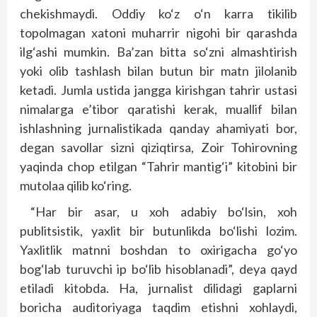
chekishmaydi. Oddiy ko‘z o‘n karra tikilib
topolmagan xatoni muharrir nigohi bir qarashda
ilg‘ashi mumkin. Ba’zan bitta so‘zni almashtirish
yoki olib tashlash bilan butun bir matn jilolanib
ketadi. Jumla ustida jangga kirishgan tahrir ustasi
nimalarga e’tibor qaratishi kerak, muallif bilan
ishlashning jurnalistikada qanday ahamiyati bor,
degan savollar sizni qiziqtirsa, Zoir Tohirovning
yaqinda chop etilgan “Tahrir mantig‘i” kitobini bir
mutolaa qilib ko‘ring.
“Har bir asar, u xoh adabiy bo‘lsin, xoh
publitsistik, yaxlit bir butunlikda bo‘lishi lozim.
Yaxlitlik matnni boshdan to oxirigacha go‘yo
bog‘lab turuvchi ip bo‘lib hisoblanadi”, deya qayd
etiladi kitobda. Ha, jurnalist dilidagi gaplarni
boricha auditoriyaga taqdim etishni xohlaydi,