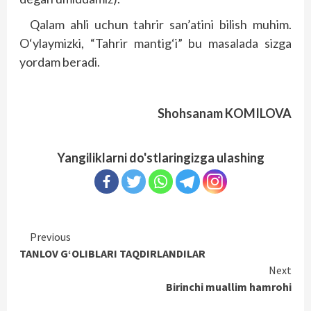
Qalam ahli uchun tahrir san’atini bilish muhim.
O‘ylaymizki, “Tahrir mantig‘i” bu masalada sizga
yordam beradi.
Shohsanam KOMILOVA
Yangiliklarni do'stlaringizga ulashing
Continue
Previous
TANLOV G‘OLIBLARI TAQDIRLANDILAR
Reading
Next
Birinchi muallim hamrohi