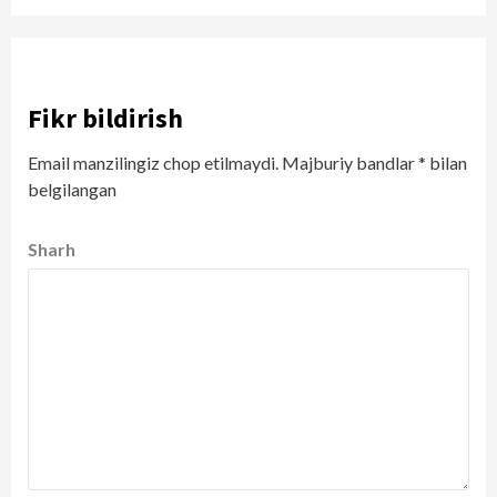
Fikr bildirish
Email manzilingiz chop etilmaydi.
Majburiy bandlar
*
bilan
belgilangan
Sharh