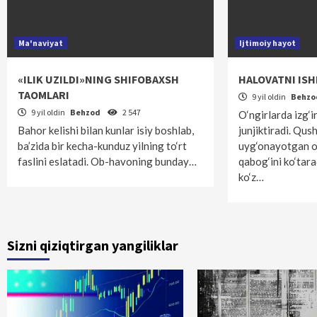
Ma'naviyat
Ijtimoiy hayot
«ILIK UZILDI»NING SHIFOBAXSH
HALOVATNI IS
TAOMLARI
9 yil oldin
Behz
9 yil oldin
Behzod
2 547
O‘ngirlarda izg‘ir
Bahor kelishi bilan kunlar isiy boshlab,
junjiktiradi. Qus
ba’zida bir kecha-kunduz yilning to‘rt
uyg‘onayotgan o
faslini eslatadi. Ob-havoning bunday…
qabog‘ini ko‘tar
ko‘z…
Sizni qiziqtirgan yangiliklar