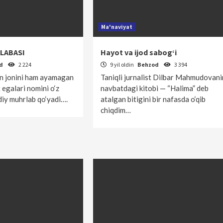
Ma'naviyat
LABASI
Hayot va ijod sabog‘i
od
2 224
9 yil oldin
Behzod
3 394
un jonini ham ayamagan
Taniqli jurnalist Dilbar Mahmudovan
 egalari nomini o‘z
navbatdagi kitobi — “Halima” deb
diy muhrlab qo‘yadi….
atalgan bitigini bir nafasda o‘qib
chiqdim…