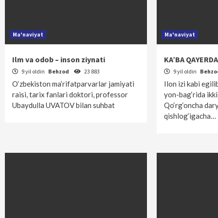
Ma'naviyat
Ma'naviyat
Ilm va odob – inson ziynati
KA’BA QAYERDA
9 yil oldin
Behzod
23 883
9 yil oldin
Behz
O‘zbekiston ma’rifatparvarlar jamiyati
Ilon izi kabi egili
raisi, tarix fanlari doktori, professor
yon-bag‘rida ikki
Ubaydulla UVATOV bilan suhbat
Qo‘rg‘oncha dary
qishlog‘igacha…