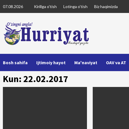
Skip
07.08.2026
Kirillga o'tish
Lotinga o'tish
Biz haqimizda
to
content
Bosh sahifa
Ijtimoiy hayot
Ma'naviyat
OAV va AT
Kun: 22.02.2017