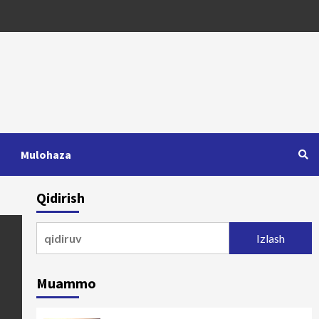
Mulohaza
Qidirish
Qidirshish:
Muammo