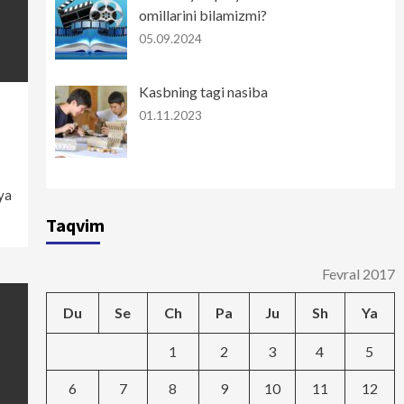
omillarini bilamizmi?
05.09.2024
Kasbning tagi nasiba
01.11.2023
ya
Taqvim
Fevral 2017
Du
Se
Ch
Pa
Ju
Sh
Ya
1
2
3
4
5
6
7
8
9
10
11
12