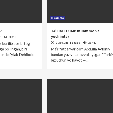
Muammo
?
TA’LIM TIZIMI: muammo va
yechimlar
od
3 051
9 yil oldin
Behzod
26 440
b-burilib borib, tog‘
ga bo‘lingan, biri
Ma’rifatparvar olim Abdulla Avloniy
osi bo‘ylab Dehibolo
bundan yuz yillar avval aytgan “Tarbi
biz uchun yo hayot —…