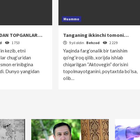
Muammo
HDAN TOPGANLAR…
Tanganing ikkinchi tomoni…
od
1 753
9 yil oldin
Behzod
2 229
in kezib, etni
Yaqinda farg‘onalik bir tanishim
hlar chug‘uridan
qo‘ng‘iroq qilib, xorijda ishlab
smon erinibgina
chiqarilgan “Aktovegin” dorisini
adi. Dunyo yangidan
topolmayotganini, poytaxtda bo‘lsa,
olib…