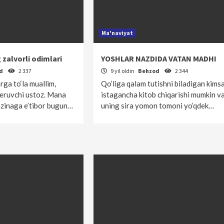
Ma'naviyat
 zalvorli odimlari
YOSHLAR NAZDIDA VATAN MADHI
od
2 337
9 yil oldin
Behzod
2 344
arga to‘la muallim,
Qo‘liga qalam tutishni biladigan kims
beruvchi ustoz. Mana
istagancha kitob chiqarishi mumkin v
azinaga e’tibor bugun…
uning sira yomon tomoni yo‘qdek…