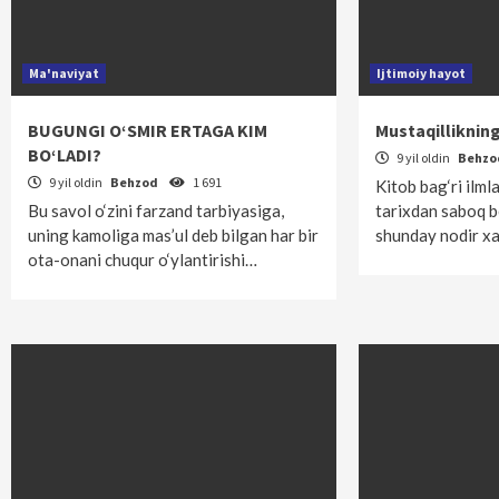
Ma'naviyat
Ijtimoiy hayot
BUGUNGI O‘SMIR ERTAGA KIM
Mustaqillikning
BO‘LADI?
9 yil oldin
Behz
9 yil oldin
Behzod
1 691
Kitob bag‘ri ilml
Bu savol o‘zini farzand tarbiyasiga,
tarixdan saboq 
uning kamoliga mas’ul deb bilgan har bir
shunday nodir x
ota-onani chuqur o‘ylantirishi…