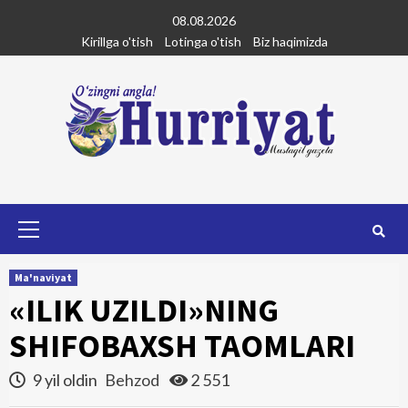
Skip
08.08.2026
to
Kirillga o'tish
Lotinga o'tish
Biz haqimizda
content
Primary
Menu
Ma'naviyat
«ILIK UZILDI»NING
SHIFOBAXSH TAOMLARI
9 yil oldin
Behzod
2 551