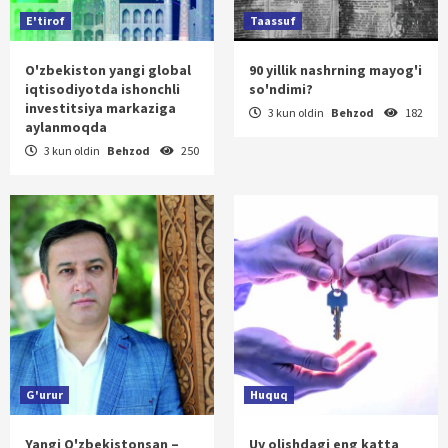
E'tirof
Taassuf
O'zbekiston yangi global
90 yillik nashrning mayog'i
iqtisodiyotda ishonchli
so'ndimi?
investitsiya markaziga
3 kun oldin
Behzod
182
aylanmoqda
3 kun oldin
Behzod
250
G'urur
Huquq
Yangi O'zbekistonsan –
Uy olishdagi eng katta