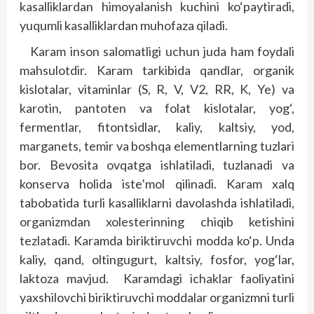
kasalliklardan himoyalanish kuchini ko‘paytiradi,
yuqumli kasalliklardan muhofaza qiladi.
Karam inson salomatligi uchun juda ham foydali
mahsulotdir. Karam tarkibida qandlar, organik
kislotalar, vitaminlar (S, R, V, V2, RR, K, Ye) va
karotin, pantoten va folat kislotalar, yog‘,
fermentlar, fitontsidlar, kaliy, kaltsiy, yod,
marganets, temir va boshqa elementlarning tuzlari
bor. Bevosita ovqatga ishlatiladi, tuzlanadi va
konserva holida iste’mol qilinadi. Karam xalq
tabobatida turli kasalliklarni davolashda ishlatiladi,
organizmdan xolesterinning chiqib ketishini
tezlatadi. Karamda biriktiruvchi modda ko‘p. Unda
kaliy, qand, oltingugurt, kaltsiy, fosfor, yog‘lar,
laktoza mavjud. Karamdagi ichaklar faoliyatini
yaxshilovchi biriktiruvchi moddalar organizmni turli