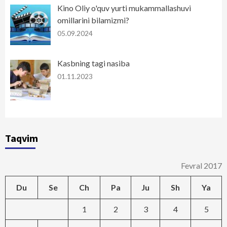
Kino Oliy o'quv yurti mukammallashuvi
omillarini bilamizmi?
05.09.2024
Kasbning tagi nasiba
01.11.2023
Taqvim
Fevral 2017
Du
Se
Ch
Pa
Ju
Sh
Ya
1
2
3
4
5