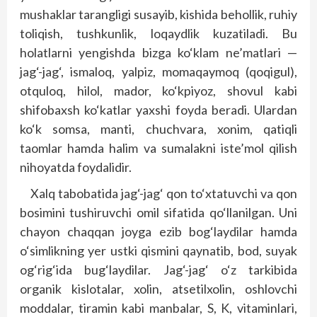
mushaklar tarangligi susayib, kishida behollik, ruhiy
toliqish, tushkunlik, loqaydlik kuzatiladi. Bu
holatlarni yengishda bizga ko‘klam ne’matlari —
jag‘-jag‘, ismaloq, yalpiz, momaqaymoq (qoqigul),
otquloq, hilol, mador, ko‘kpiyoz, shovul kabi
shifobaxsh ko‘katlar yaxshi foyda beradi. Ulardan
ko‘k somsa, manti, chuchvara, xonim, qatiqli
taomlar hamda halim va sumalakni iste’mol qilish
nihoyatda foydalidir.
Xalq tabobatida jag‘-jag‘ qon to‘xtatuvchi va qon
bosimini tushiruvchi omil sifatida qo‘llanilgan. Uni
chayon chaqqan joyga ezib bog‘laydilar hamda
o‘simlikning yer ustki qismini qaynatib, bod, suyak
og‘rig‘ida bug‘laydilar. Jag‘-jag‘ o‘z tarkibida
organik kislotalar, xolin, atsetilxolin, oshlovchi
moddalar, tiramin kabi manbalar, S, K, vitaminlari,