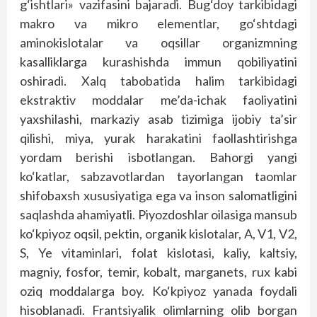
g‘ishtlari» vazifasini bajaradi. Bug‘doy tarkibidagi
makro va mikro elementlar, go‘shtdagi
aminokislotalar va oqsillar organizmning
kasalliklarga kurashishda immun qobiliyatini
oshiradi. Xalq tabobatida halim tarkibidagi
ekstraktiv moddalar me’da-ichak faoliyatini
yaxshilashi, markaziy asab tizimiga ijobiy ta’sir
qilishi, miya, yurak harakatini faollashtirishga
yordam berishi isbotlangan. Bahorgi yangi
ko‘katlar, sabzavotlardan tayorlangan taomlar
shifobaxsh xususiyatiga ega va inson salomatligini
saqlashda ahamiyatli. Piyozdoshlar oilasiga mansub
ko‘kpiyoz oqsil, pektin, organik kislotalar, A, V1, V2,
S, Ye vitaminlari, folat kislotasi, kaliy, kaltsiy,
magniy, fosfor, temir, kobalt, marganets, rux kabi
oziq moddalarga boy. Ko‘kpiyoz yanada foydali
hisoblanadi. Frantsiyalik olimlarning olib borgan