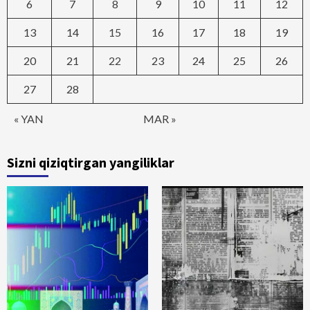
6
7
8
9
10
11
12
13
14
15
16
17
18
19
20
21
22
23
24
25
26
27
28
« YAN
MAR »
Sizni qiziqtirgan yangiliklar