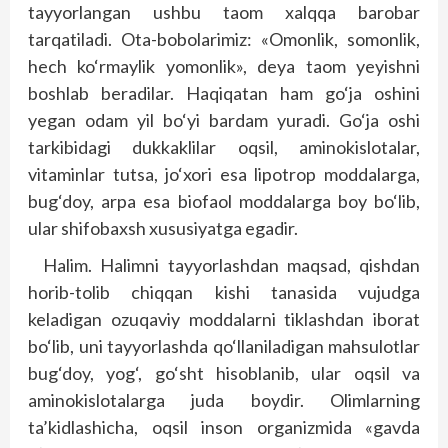
tayyorlangan ushbu taom xalqqa barobar
tarqatiladi. Ota-bobolarimiz: «Omonlik, somonlik,
hech ko‘rmaylik yomonlik», deya taom yeyishni
boshlab beradilar. Haqiqatan ham go‘ja oshini
yegan odam yil bo‘yi bardam yuradi. Go‘ja oshi
tarkibidagi dukkaklilar oqsil, aminokislotalar,
vitaminlar tutsa, jo‘xori esa lipotrop moddalarga,
bug‘doy, arpa esa biofaol moddalarga boy bo‘lib,
ular shifobaxsh xususiyatga egadir.
Halim. Halimni tayyorlashdan maqsad, qishdan
horib-tolib chiqqan kishi tanasida vujudga
keladigan ozuqaviy moddalarni tiklashdan iborat
bo‘lib, uni tayyorlashda qo‘llaniladigan mahsulotlar
bug‘doy, yog‘, go‘sht hisoblanib, ular oqsil va
aminokislotalarga juda boydir. Olimlarning
ta’kidlashicha, oqsil inson organizmida «gavda