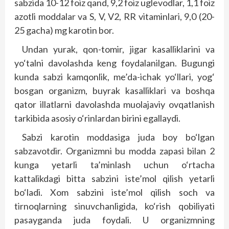
sabzida 10-12 foiz qand, 9,2 foiz uglevodlar, 1,1 foiz
azotli moddalar va S, V, V2, RR vitaminlari, 9,0 (20-
25 gacha) mg karotin bor.
Undan yurak, qon-tomir, jigar kasalliklarini va
yo‘talni davolashda keng foydalanilgan. Bugungi
kunda sabzi kamqonlik, me’da-ichak yo‘llari, yog‘
bosgan organizm, buyrak kasalliklari va boshqa
qator illatlarni davolashda muolajaviy ovqatlanish
tarkibida asosiy o‘rinlardan birini egallaydi.
Sabzi karotin moddasiga juda boy bo‘lgan
sabzavotdir. Organizmni bu modda zapasi bilan 2
kunga yetarli ta’minlash uchun o‘rtacha
kattalikdagi bitta sabzini iste’mol qilish yetarli
bo‘ladi. Xom sabzini iste’mol qilish soch va
tirnoqlarning sinuvchanligida, ko‘rish qobiliyati
pasayganda juda foydali. U organizmning