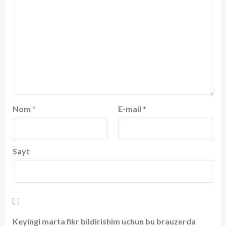
Nom
*
E-mail
*
Sayt
Keyingi marta fikr bildirishim uchun bu brauzerda