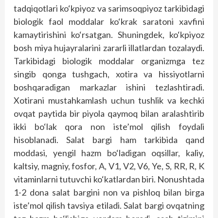
tadqiqotlari ko‘kpiyoz va sarimsoqpiyoz tarkibidagi
biologik faol moddalar ko‘krak saratoni xavfini
kamaytirishini ko‘rsatgan. Shuningdek, ko‘kpiyoz
bosh miya hujayralarini zararli illatlardan tozalaydi.
Tarkibidagi biologik moddalar organizmga tez
singib qonga tushgach, xotira va hissiyotlarni
boshqaradigan markazlar ishini tezlashtiradi.
Xotirani mustahkamlash uchun tushlik va kechki
ovqat paytida bir piyola qaymoq bilan aralashtirib
ikki bo‘lak qora non iste’mol qilish foydali
hisoblanadi. Salat bargi ham tarkibida qand
moddasi, yengil hazm bo‘ladigan oqsillar, kaliy,
kaltsiy, magniy, fosfor, A, V1, V2, V6, Ye, S, RR, R, K
vitaminlarni tutuvchi ko‘katlardan biri. Nonushtada
1-2 dona salat bargini non va pishloq bilan birga
iste’mol qilish tavsiya etiladi. Salat bargi ovqatning