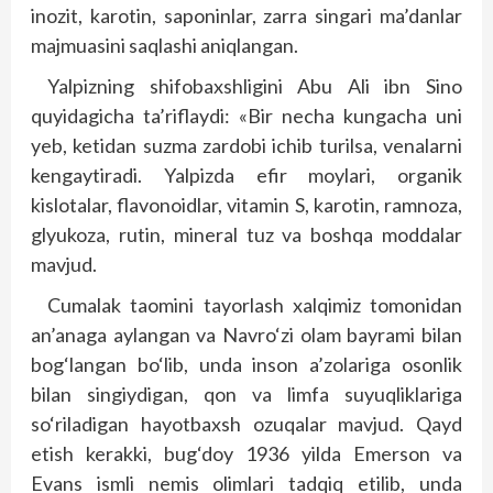
inozit, karotin, saponinlar, zarra singari ma’danlar
majmuasini saqlashi aniqlangan.
Yalpizning shifobaxshligini Abu Ali ibn Sino
quyidagicha ta’riflaydi: «Bir necha kungacha uni
yeb, ketidan suzma zardobi ichib turilsa, venalarni
kengaytiradi. Yalpizda efir moylari, organik
kislotalar, flavonoidlar, vitamin S, karotin, ramnoza,
glyukoza, rutin, mineral tuz va boshqa moddalar
mavjud.
Cumalak taomini tayorlash xalqimiz tomonidan
an’anaga aylangan va Navro‘zi olam bayrami bilan
bog‘langan bo‘lib, unda inson a’zolariga osonlik
bilan singiydigan, qon va limfa suyuqliklariga
so‘riladigan hayotbaxsh ozuqalar mavjud. Qayd
etish kerakki, bug‘doy 1936 yilda Emerson va
Evans ismli nemis olimlari tadqiq etilib, unda