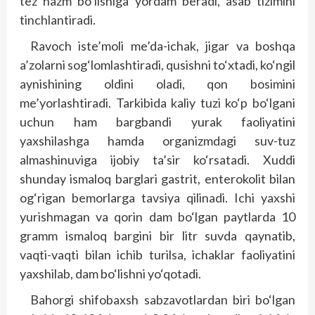
tez hazm bo‘lishiga yordam beradi, asab tizimini
tinchlantiradi.
Ravoch iste’moli me’da-ichak, jigar va boshqa
a’zolarni sog‘lomlashtiradi, qusishni to‘xtadi, ko‘ngil
aynishining oldini oladi, qon bosimini
me’yorlashtiradi. Tarkibida kaliy tuzi ko‘p bo‘lgani
uchun ham bargbandi yurak faoliyatini
yaxshilashga hamda organizmdagi suv-tuz
almashinuviga ijobiy ta’sir ko‘rsatadi. Xuddi
shunday ismaloq barglari gastrit, enterokolit bilan
og‘rigan bemorlarga tavsiya qilinadi. Ichi yaxshi
yurishmagan va qorin dam bo‘lgan paytlarda 10
gramm ismaloq bargini bir litr suvda qaynatib,
vaqti-vaqti bilan ichib turilsa, ichaklar faoliyatini
yaxshilab, dam bo‘lishni yo‘qotadi.
Bahorgi shifobaxsh sabzavotlardan biri bo‘lgan