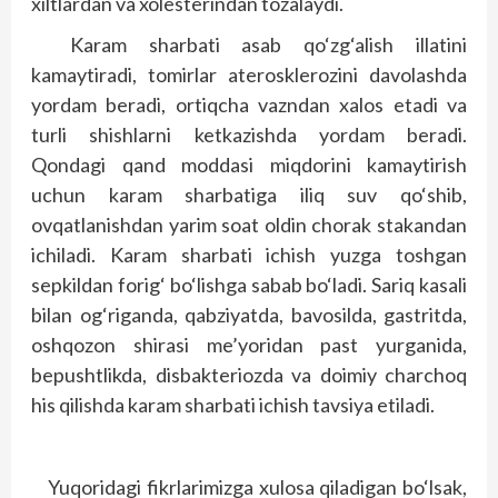
xiltlardan va xolesterindan tozalaydi.
Karam sharbati asab qo‘zg‘alish illatini
kamaytiradi, tomirlar aterosklerozini davolashda
yordam beradi, ortiqcha vazndan xalos etadi va
turli shishlarni ketkazishda yordam beradi.
Qondagi qand moddasi miqdorini kamaytirish
uchun karam sharbatiga iliq suv qo‘shib,
ovqatlanishdan yarim soat oldin chorak stakandan
ichiladi. Karam sharbati ichish yuzga toshgan
sepkildan forig‘ bo‘lishga sabab bo‘ladi. Sariq kasali
bilan og‘riganda, qabziyatda, bavosilda, gastritda,
oshqozon shirasi me’yoridan past yurganida,
bepushtlikda, disbakteriozda va doimiy charchoq
his qilishda karam sharbati ichish tavsiya etiladi.
Yuqoridagi fikrlarimizga xulosa qiladigan bo‘lsak,