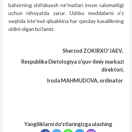
bahorning shifobaxsh ne’matlari inson salomatligi
uchun nihoyatda zarur. Ushbu moddalarni o‘z
vaqtida iste’mol qilsakkina har qanday kasallikning
oldini olgan bo‘lamiz.
Sherzod ZOKIRXO‘JAEV,
Respublika Dietologiya o‘quv-ilmiy markazi
direktori,
Iroda MAHMUDOVA, ordinator
Yangiliklarni do'stlaringizga ulashing