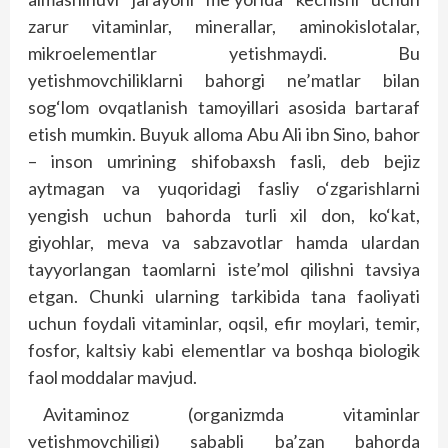
zarur vitaminlar, minerallar, aminokislotalar,
mikroelementlar yetishmaydi. Bu
yetishmovchiliklarni bahorgi ne’matlar bilan
sog‘lom ovqatlanish tamoyillari asosida bartaraf
etish mumkin. Buyuk alloma Abu Ali ibn Sino, bahor
– inson umrining shifobaxsh fasli, deb bejiz
aytmagan va yuqoridagi fasliy o‘zgarishlarni
yengish uchun bahorda turli xil don, ko‘kat,
giyohlar, meva va sabzavotlar hamda ulardan
tayyorlangan taomlarni iste’mol qilishni tavsiya
etgan. Chunki ularning tarkibida tana faoliyati
uchun foydali vitaminlar, oqsil, efir moylari, temir,
fosfor, kaltsiy kabi elementlar va boshqa biologik
faol moddalar mavjud.
Avitaminoz (organizmda vitaminlar
yetishmovchiligi) sababli ba’zan bahorda