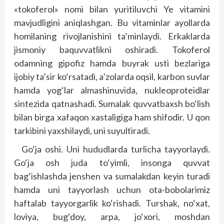
«tokoferol» nomi bilan yuritiluvchi Ye vitamini
mavjudligini aniqlashgan. Bu vitaminlar ayollarda
homilaning rivojlanishini ta’minlaydi. Erkaklarda
jismoniy baquvvatlikni oshiradi. Tokoferol
odamning gipofiz hamda buyrak usti bezlariga
ijobiy ta’sir ko‘rsatadi, a’zolarda oqsil, karbon suvlar
hamda yog‘lar almashinuvida, nukleoproteidlar
sintezida qatnashadi. Sumalak quvvatbaxsh bo‘lish
bilan birga xafaqon xastaligiga ham shifodir. U qon
tarkibini yaxshilaydi, uni suyultiradi.
Go‘ja oshi. Uni hududlarda turlicha tayyorlaydi.
Go‘ja osh juda to‘yimli, insonga quvvat
bag‘ishlashda jenshen va sumalakdan keyin turadi
hamda uni tayyorlash uchun ota-bobolarimiz
haftalab tayyorgarlik ko‘rishadi. Turshak, no‘xat,
loviya, bug‘doy, arpa, jo‘xori, moshdan