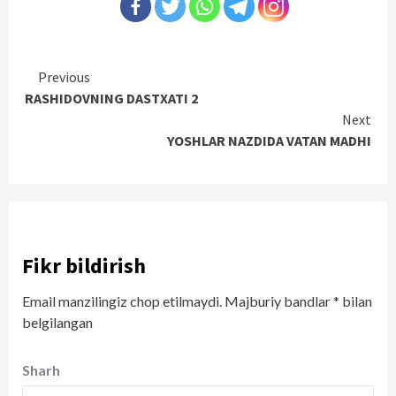
Continue
Previous
RASHIDOVNING DASTXATI 2
Reading
Next
YOSHLAR NAZDIDA VATAN MADHI
Fikr bildirish
Email manzilingiz chop etilmaydi.
Majburiy bandlar
*
bilan
belgilangan
Sharh