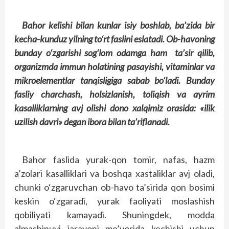
Bahor kelishi bilan kunlar isiy boshlab, ba’zida bir
kecha-kunduz yilning to‘rt faslini eslatadi. Ob-havoning
bunday o‘zgarishi sog‘lom odamga ham ta’sir qilib,
organizmda immun holatining pasayishi, vitaminlar va
mikroelementlar tanqisligiga sabab bo‘ladi. Bunday
fasliy charchash, holsizlanish, toliqish va ayrim
kasalliklarning avj olishi dono xalqimiz orasida: «ilik
uzilish davri» degan ibora bilan ta’riflanadi.
Bahor faslida yurak-qon tomir, nafas, hazm
a’zolari kasalliklari va boshqa xastaliklar avj oladi,
chunki o‘zgaruvchan ob-havo ta’sirida qon bosimi
keskin o‘zgaradi, yurak faoliyati moslashish
qobiliyati kamayadi. Shuningdek, modda
almashinuvi jarayoni me’yorida kechishi uchun