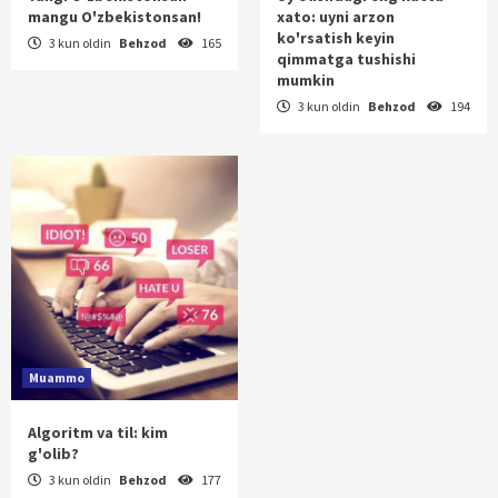
mangu O'zbekistonsan!
xato: uyni arzon
ko'rsatish keyin
3 kun oldin
Behzod
165
qimmatga tushishi
mumkin
3 kun oldin
Behzod
194
Muammo
Algoritm va til: kim
g'olib?
3 kun oldin
Behzod
177