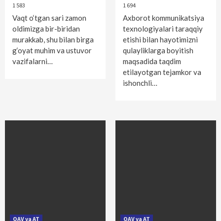
1 583
1 694
Vaqt o‘tgan sari zamon
Axborot kommunikatsiya
oldimizga bir-biridan
texnologiyalari taraqqiy
murakkab, shu bilan birga
etishi bilan hayotimizni
g‘oyat muhim va ustuvor
qulayliklarga boyitish
vazifalarni…
maqsadida taqdim
etilayotgan tejamkor va
ishonchli…
OAV va AT
OAV va AT