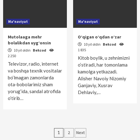
Ma'naviyat
Ma'naviyat
Mutolaaga mehr
O‘qigan o‘qdan o‘zar
bolalikdan uyg‘onsin
10 yil oldin
Behzod
1 835
10 yil oldin
Behzod
2 250
Kitob boylik, u zehnimizni
Televizor, radio, internet
o‘stiradi, har tomonlama
va boshqa texnik vositalar
kamolga yetkazadi.
bo‘lmagan zamonlarda
Alisher Navoiy Nizomiy
ota-bobolarimiz sham
Ganjaviy, Xusrav
yorug‘ida, sandal atrofida
Dehlaviy,…
o‘tirib…
Maqolalar
1
2
Next