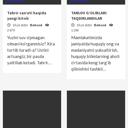
Tahrir san’ati haqida
TANLOV G‘OLIBLARI
yangi kitob
TAQDIRLANDILAR
10 yil oldin
Behzod
10 yil oldin
Behzod
2 679
1 290
Yuzini suv o‘pmagan
Mamlakatimizda
olmani ko‘rganmisiz? Xira
jamiyatda huquqiy ong va
tortib turadi-a? Ustini
madaniyatni yuksaltirish,
artsangiz, bir pasda
huquqiy bilimlarning aholi
yaltillab ketadi. Tahrir…
o‘rtasida keng targ‘ib
qilinishini tashkil…