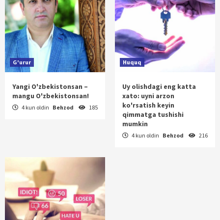
G'urur
Huquq
Yangi O'zbekistonsan –
Uy olishdagi eng katta
mangu O'zbekistonsan!
xato: uyni arzon
ko'rsatish keyin
4 kun oldin
Behzod
185
qimmatga tushishi
mumkin
4 kun oldin
Behzod
216