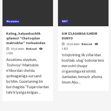
Muammo
NNT
Keling, kalyankashlik
ILM IZLAGANGA ILMDIR
qilamiz! “Chatoqdan
DUNYO
maktublar” turkumidan
10 yil oldin
Behzod
1 822
10 yil oldin
Behzod
1 559
Istiqlolning ilk yillaridan
Assalomu alaykum,
boshlab, ulug‘ bobolarimiz
Toshvoy! Maktubim
merosini chuqur
e’tibordan chetda
o‘rganishga kirishildi.
qolmaganiga xursand
Jumladan, benazir alloma
bo‘ldim. Gazetaning bir
Imom Abu…
burchagida “Fuqarolardan
tahririyatga kelgan…