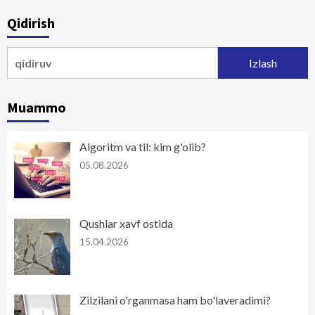
bo‘yicha
Qidirish
harakatlanish
Qidirshish:
Muammo
Algoritm va til: kim g'olib?
05.08.2026
Qushlar xavf ostida
15.04.2026
Zilzilani o'rganmasa ham bo'laveradimi?