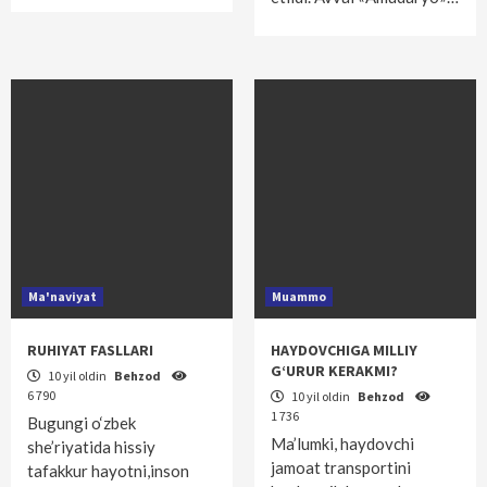
Ma'naviyat
Muammo
RUHIYAT FASLLARI
HAYDOVCHIGA MILLIY
G‘URUR KERAKMI?
10 yil oldin
Behzod
6 790
10 yil oldin
Behzod
1 736
Bugungi o‘zbek
Ma’lumki, haydovchi
she’riyatida hissiy
jamoat transportini
tafakkur hayotni,inson