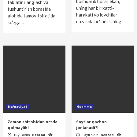
boshqarib borar ekan,
tabiatini anglash va
uning har bir xatti-
tushuntirish borasida
harakati yo‘lovchilar
alohida tamoyil sifatida
nazarida bo‘ladi. Uning…
ko‘zga…
Ma'naviyat
Muammo
Zamon shitobidan ortda
Saytlar qachon
qolmaylik!
jonlanadi?!
10 yil oldin
Behzod
10 yil oldin
Behzod