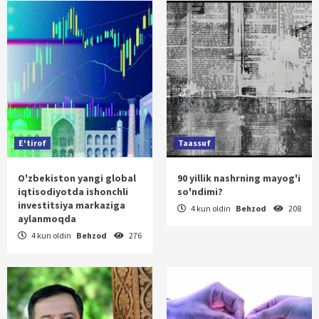
E'tirof
Taassuf
O'zbekiston yangi global
90 yillik nashrning mayog'i
iqtisodiyotda ishonchli
so'ndimi?
investitsiya markaziga
4 kun oldin
Behzod
208
aylanmoqda
4 kun oldin
Behzod
276