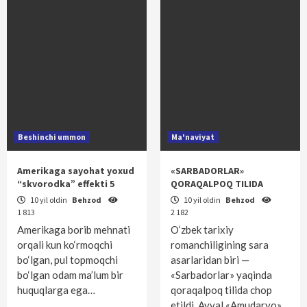
Beshinchi ummon
Ma'naviyat
Amerikaga sayohat yoxud
«SARBADORLAR»
“skvorodka” effekti 5
QORAQALPOQ TILIDA
10 yil oldin
Behzod
10 yil oldin
Behzod
1 813
2 182
Amerikaga borib mehnati
O‘zbek tarixiy
orqali kun ko‘rmoqchi
romanchiligining sara
bo‘lgan, pul topmoqchi
asarlaridan biri —
bo‘lgan odam ma’lum bir
«Sarbadorlar» yaqinda
huquqlarga ega…
qoraqalpoq tilida chop
etildi. Avval «Amudaryo»…