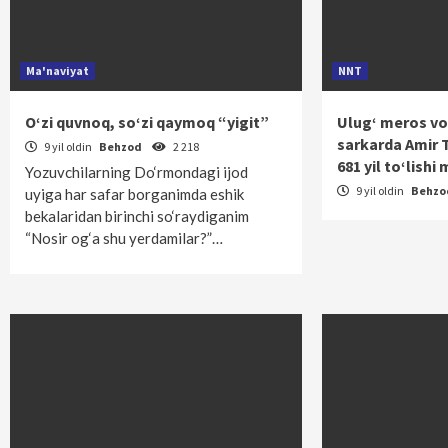
Ma'naviyat
NNT
O‘zi quvnoq, so‘zi qaymoq “yigit”
Ulug‘ meros vo
sarkarda Amir 
9 yil oldin
Behzod
2 218
681 yil to‘lish
Yozuvchilarning Do‘rmondagi ijod
9 yil oldin
Behz
uyiga har safar borganimda eshik
bekalaridan birinchi so‘raydiganim
“Nosir og‘a shu yerdamilar?”…