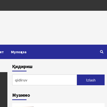
ят
Мулоҳаза
Қидириш
Qidirshish:
Муаммо