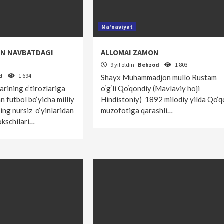
Ma'naviyat
N NAVBATDAGI
ALLOMAI ZAMON
9 yil oldin
Behzod
1 803
od
1 694
Shayx Muhammadjon mullo Rustam
arining e’tirozlariga
o‘g‘li Qo‘qondiy (Mavlaviy hoji
 futbol bo‘yicha milliy
Hindistoniy) 1892 milodiy yilda Qo‘q
ng nursiz o‘yinlaridan
muzofotiga qarashli…
okschilari…