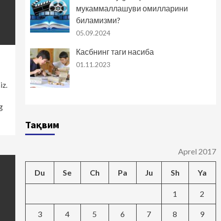
мукаммаллашуви омилларини
биламизми?
05.09.2024
Касбнинг таги насиба
01.11.2023
iz.
g
Тақвим
Aprel 2017
Du
Se
Ch
Pa
Ju
Sh
Ya
1
2
3
4
5
6
7
8
9