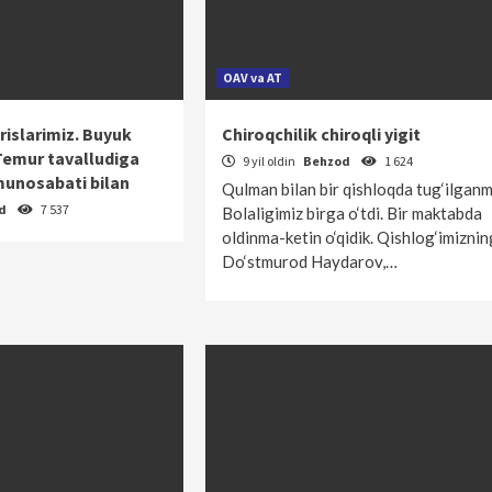
OAV va AT
rislarimiz. Buyuk
Chiroqchilik chiroqli yigit
Temur tavalludiga
9 yil oldin
Behzod
1 624
i munosabati bilan
Qulman bilan bir qishloqda tug‘ilganm
od
7 537
Bolaligimiz birga o‘tdi. Bir maktabda
oldinma-ketin o‘qidik. Qishlog‘imiznin
Do‘stmurod Haydarov,…