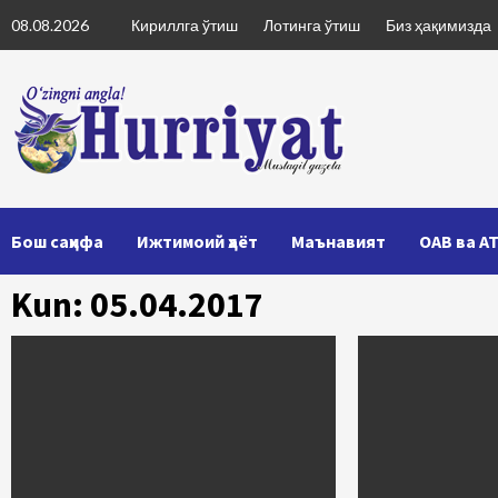
Skip
08.08.2026
Кириллга ўтиш
Лотинга ўтиш
Биз ҳақимизда
to
content
Бош саҳифа
Ижтимоий ҳаёт
Маънавият
ОАВ ва А
Kun: 05.04.2017