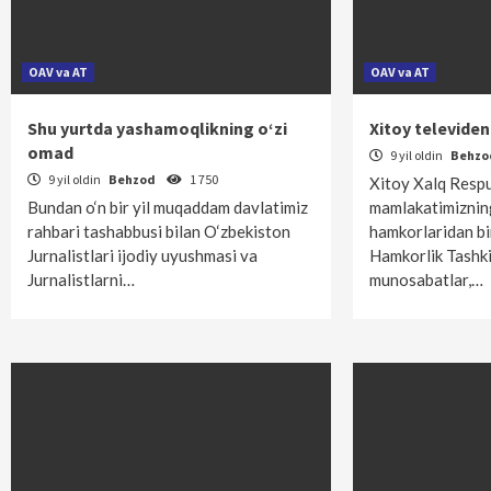
OAV va AT
OAV va AT
Shu yurtda yashamoqlikning o‘zi
Xitoy televiden
omad
9 yil oldin
Behz
9 yil oldin
Behzod
1 750
Xitoy Xalq Respu
Bundan o‘n bir yil muqaddam davlatimiz
mamlakatimizning
rahbari tashabbusi bilan O‘zbekiston
hamkorlaridan bi
Jurnalistlari ijodiy uyushmasi va
Hamkorlik Tashki
Jurnalistlarni…
munosabatlar,…