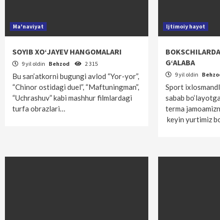
Ma'naviyat
Ijtimoiy hayot
SOYIB XO‘JAYEV HANGOMALARI
BOKSCHILARDA
G‘ALABA
9 yil oldin
Behzod
2 315
9 yil oldin
Behz
Bu san’atkorni bugungi avlod “Yor-yor”,
“Chinor ostidagi duel”, “Maftuningman”,
Sport ixlosmandl
“Uchrashuv” kabi mashhur filmlardagi
sabab bo‘layotgan
turfa obrazlari…
terma jamoamizni
keyin yurtimiz b