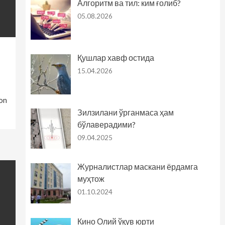
Алгоритм ва тил: ким ғолиб?
05.08.2026
Қушлар хавф остида
15.04.2026
on
Зилзилани ўрганмаса ҳам
бўлаверадими?
09.04.2025
Журналистлар маскани ёрдамга
муҳтож
01.10.2024
Кино Олий ўқув юрти