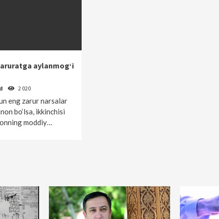
aruratga aylanmog‘i
od
2 020
un eng zarur narsalar
non bo‘lsa, ikkinchisi
nsonning moddiy…