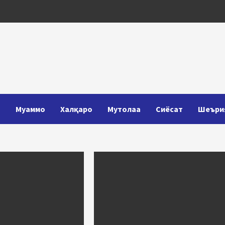
Т
Муаммо
Халқаро
Мутолаа
Сиёсат
Шеъри