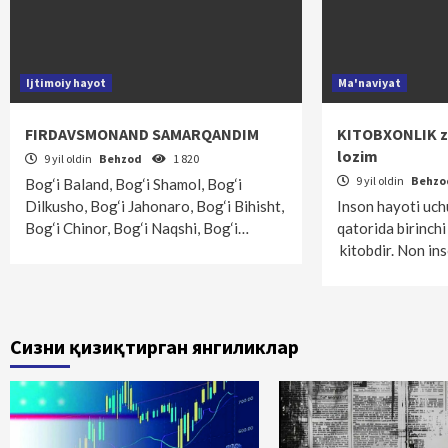
Ijtimoiy hayot
Ma'naviyat
FIRDAVSMONAND SAMARQANDIM
KITOBXONLIK z
lozim
9 yil oldin
Behzod
1 820
9 yil oldin
Behz
Bog‘i Baland, Bog‘i Shamol, Bog‘i
Dilkusho, Bog‘i Jahonaro, Bog‘i Bihisht,
Inson hayoti uch
Bog‘i Chinor, Bog‘i Naqshi, Bog‘i…
qatorida birinchi 
kitobdir. Non i
Сизни қизиқтирган янгиликлар