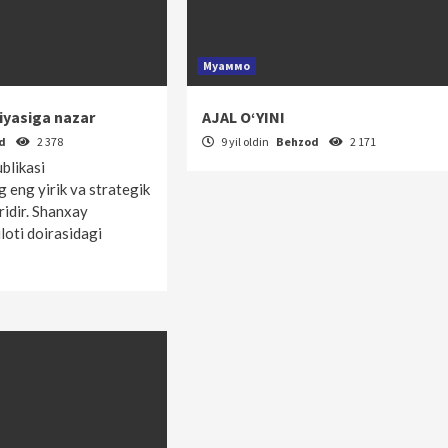
Муаммо
iyasiga nazar
AJAL O‘YINI
od
2 378
9 yil oldin
Behzod
2 171
blikasi
 eng yirik va strategik
ridir. Shanxay
loti doirasidagi