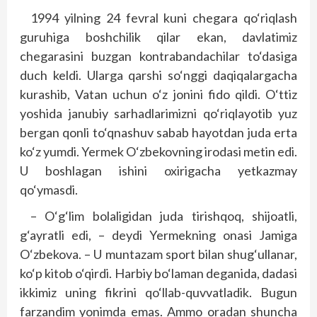
1994 yilning 24 fevral kuni chegara qo‘riqlash
guruhiga boshchilik qilar ekan, davlatimiz
chegarasini buzgan kontrabandachilar to‘dasiga
duch keldi. Ularga qarshi so‘nggi daqiqalargacha
kurashib, Vatan uchun o‘z jonini fido qildi. O‘ttiz
yoshida janubiy sarhadlarimizni qo‘riqlayotib yuz
bergan qonli to‘qnashuv sabab hayotdan juda erta
ko‘z yumdi. Yermek O‘zbekovning irodasi metin edi.
U boshlagan ishini oxirigacha yetkazmay
qo‘ymasdi.
– O‘g‘lim bolaligidan juda tirishqoq, shijoatli,
g‘ayratli edi, – deydi Yermekning onasi Jamiga
O‘zbekova. – U muntazam sport bilan shug‘ullanar,
ko‘p kitob o‘qirdi. Harbiy bo‘laman deganida, dadasi
ikkimiz uning fikrini qo‘llab-quvvatladik. Bugun
farzandim yonimda emas. Ammo oradan shuncha