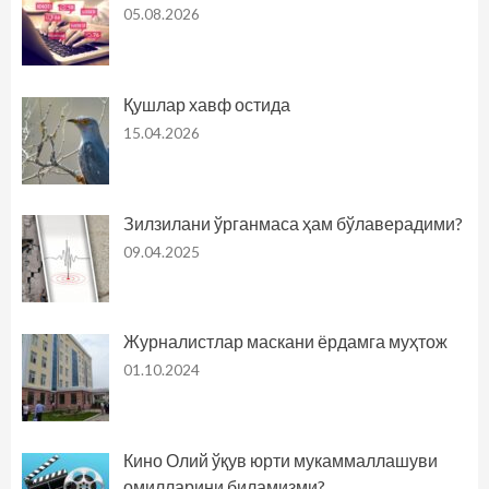
05.08.2026
Қушлар хавф остида
15.04.2026
Зилзилани ўрганмаса ҳам бўлаверадими?
09.04.2025
Журналистлар маскани ёрдамга муҳтож
01.10.2024
Кино Олий ўқув юрти мукаммаллашуви
омилларини биламизми?