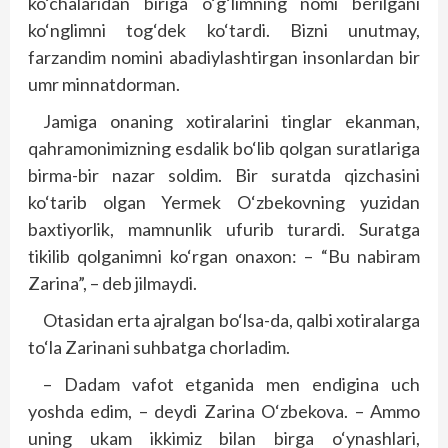
ko‘chalaridan biriga o‘g‘limning nomi berilgani
ko‘nglimni tog‘dek ko‘tardi. Bizni unutmay,
farzandim nomini abadiylashtirgan insonlardan bir
umr minnatdorman.
Jamiga onaning xotiralarini tinglar ekanman,
qahramonimizning esdalik bo‘lib qolgan suratlariga
birma-bir nazar soldim. Bir suratda qizchasini
ko‘tarib olgan Yermek O‘zbekovning yuzidan
baxtiyorlik, mamnunlik ufurib turardi. Suratga
tikilib qolganimni ko‘rgan onaxon: – “Bu nabiram
Zarina”, – deb jilmaydi.
Otasidan erta ajralgan bo‘lsa-da, qalbi xotiralarga
to‘la Zarinani suhbatga chorladim.
– Dadam vafot etganida men endigina uch
yoshda edim, – deydi Zarina O‘zbekova. – Ammo
uning ukam ikkimiz bilan birga o‘ynashlari,