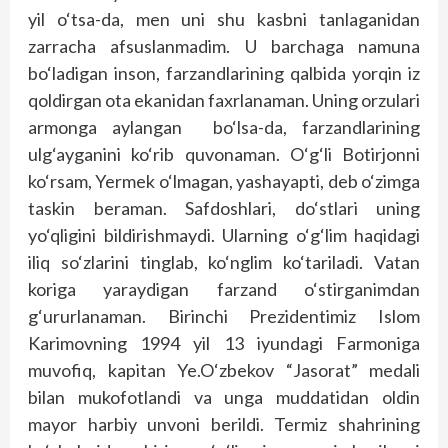
yil o‘tsa-da, men uni shu kasbni tanlaganidan
zarracha afsuslanmadim. U barchaga namuna
bo‘ladigan inson, farzandlarining qalbida yorqin iz
qoldirgan ota ekanidan faxrlanaman. Uning orzulari
armonga aylangan bo‘lsa-da, farzandlarining
ulg‘ayganini ko‘rib quvonaman. O‘g‘li Botirjonni
ko‘rsam, Yermek o‘lmagan, yashayapti, deb o‘zimga
taskin beraman. Safdoshlari, do‘stlari uning
yo‘qligini bildirishmaydi. Ularning o‘g‘lim haqidagi
iliq so‘zlarini tinglab, ko‘nglim ko‘tariladi. Vatan
koriga yaraydigan farzand o‘stirganimdan
g‘ururlanaman. Birinchi Prezidentimiz Islom
Karimovning 1994 yil 13 iyundagi Farmoniga
muvofiq, kapitan Ye.O‘zbekov “Jasorat” medali
bilan mukofotlandi va unga muddatidan oldin
mayor harbiy unvoni berildi. Termiz shahrining