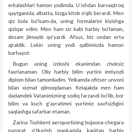
erkalashlari hamon yodimda. U ishdan barvaqtroq
qaytganida, albatta, bizga kitob o‘qib berardi. Men
qiz bola bo‘lsam-da, uning formalarini kiyishga
qiziqar edim. Men ham siz kabi harbiy bo‘laman,
desam jilmayib qo‘yardi. Afsus, biz undan erta
ajraldik. Lekin uning yodi qalbimizda hamon
barhayot.
Bugun uning izdoshi ekanimdan cheksiz
faxrlanaman. Oliy harbiy bilim yurtini imtiyozli
diplom bilan tamomladim. Yelkamda ofitser unvoni
bilan xizmat qilmoqdaman. Kelajakda men ham
dadamdek Vatanimizning sodiq farzandi bo‘lib, bor
bilim va kuch g‘ayratimni yurtimiz xavfsizligini
saqlashga safarbar etaman.
Zarina Toshkent aeroportining bojxona-chegara
nazorat o‘tkazish maskanida kapitan harbiy