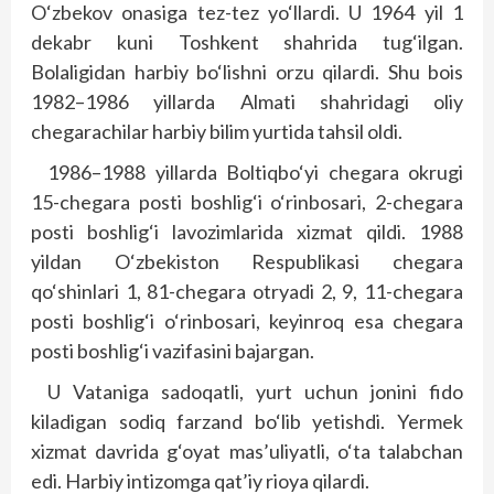
O‘zbekov onasiga tez-tez yo‘llardi. U 1964 yil 1
dekabr kuni Toshkent shahrida tug‘ilgan.
Bolaligidan harbiy bo‘lishni orzu qilardi. Shu bois
1982–1986 yillarda Almati shahridagi oliy
chegarachilar harbiy bilim yurtida tahsil oldi.
1986–1988 yillarda Boltiqbo‘yi chegara okrugi
15-chegara posti boshlig‘i o‘rinbosari, 2-chegara
posti boshlig‘i lavozimlarida xizmat qildi. 1988
yildan O‘zbekiston Respublikasi chegara
qo‘shinlari 1, 81-chegara otryadi 2, 9, 11-chegara
posti boshlig‘i o‘rinbosari, keyinroq esa chegara
posti boshlig‘i vazifasini bajargan.
U Vataniga sadoqatli, yurt uchun jonini fido
kiladigan sodiq farzand bo‘lib yetishdi. Yermek
xizmat davrida g‘oyat mas’uliyatli, o‘ta talabchan
edi. Harbiy intizomga qat’iy rioya qilardi.