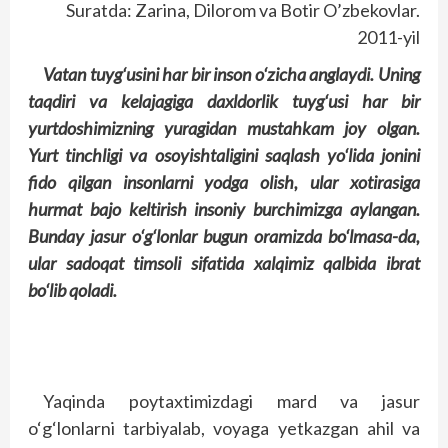
Suratda: Zarina, Dilorom va Botir O’zbekovlar.
2011-yil
Vatan tuyg‘usini har bir inson o‘zicha anglaydi. Uning
taqdiri va kelajagiga daxldorlik tuyg‘usi har bir
yurtdoshimizning yuragidan mustahkam joy olgan.
Yurt tinchligi va osoyishtaligini saqlash yo‘lida jonini
fido qilgan insonlarni yodga olish, ular xotirasiga
hurmat bajo keltirish insoniy burchimizga aylangan.
Bunday jasur o‘g‘lonlar bugun oramizda bo‘lmasa-da,
ular sadoqat timsoli sifatida xalqimiz qalbida ibrat
bo‘lib qoladi.
Yaqinda poytaxtimizdagi mard va jasur
o‘g‘lonlarni tarbiyalab, voyaga yetkazgan ahil va