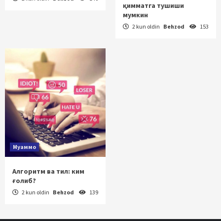
қимматга тушиши
мумкин
2 kun oldin
Behzod
153
Муаммо
Алгоритм ва тил: ким
ғолиб?
2 kun oldin
Behzod
139