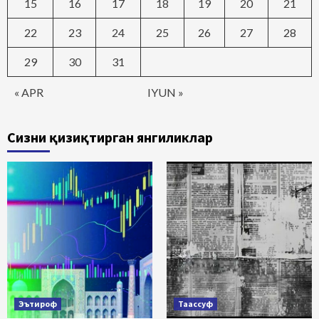
15
16
17
18
19
20
21
22
23
24
25
26
27
28
29
30
31
« APR
IYUN »
Сизни қизиқтирган янгиликлар
Эътироф
Таассуф