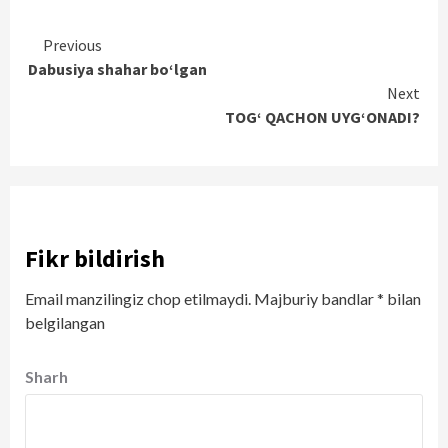
Continue
Previous
Dabusiya shahar bo‘lgan
Reading
Next
TOG‘ QACHON UYG‘ONADI?
Fikr bildirish
Email manzilingiz chop etilmaydi.
Majburiy bandlar
*
bilan
belgilangan
Sharh