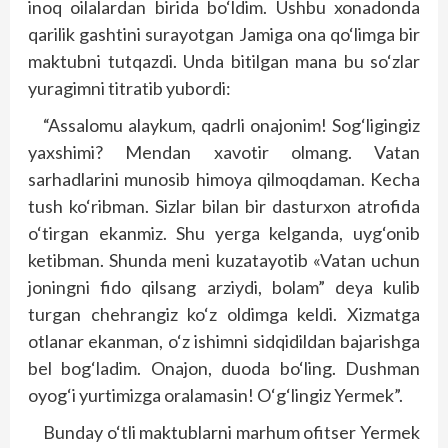
inoq oilalardan birida bo‘ldim. Ushbu xonadonda
qarilik gashtini surayotgan Jamiga ona qo‘limga bir
maktubni tutqazdi. Unda bitilgan mana bu so‘zlar
yuragimni titratib yubordi:
“Assalomu alaykum, qadrli onajonim! Sog‘ligingiz
yaxshimi? Mendan xavotir olmang. Vatan
sarhadlarini munosib himoya qilmoqdaman. Kecha
tush ko‘ribman. Sizlar bilan bir dasturxon atrofida
o‘tirgan ekanmiz. Shu yerga kelganda, uyg‘onib
ketibman. Shunda meni kuzatayotib «Vatan uchun
joningni fido qilsang arziydi, bolam” deya kulib
turgan chehrangiz ko‘z oldimga keldi. Xizmatga
otlanar ekanman, o‘z ishimni sidqidildan bajarishga
bel bog‘ladim. Onajon, duoda bo‘ling. Dushman
oyog‘i yurtimizga oralamasin! O‘g‘lingiz Yermek”.
Bunday o‘tli maktublarni marhum ofitser Yermek