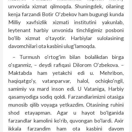
unvonida xizmat qilmoqda. Shuningdek, oilaning
kenja farzandi Botir O‘zbekov ham bugungi kunda
Milliy xavfsizlik xizmati institutini yakunlab,
leytenant harbiy unvonida tinchligimiz posboni
bo‘lib xizmat o‘tayotir. Harbiylar sulolasining
davomchilari ota kasbini ulug‘lamoqda.
– Turmush o‘rtog‘im bilan bolalikdan birga
o‘sganmiz, – deydi rafiqasi Dilorom O‘zbekova. –
Maktabda ham yetakchi edi u. Mehribon,
haqiqatgo‘y, vatanparvar, halol, ochiqko‘ngil,
samimiy va mard inson edi. U Vataniga, Harbiy
qasamyodiga sodiq qoldi. Farzandlarimizni otasiga
munosib qilib voyaga yetkazdim. Otasining ruhini
shod etayapman. Agar u hayot bo‘lganida
farzandlar kamolini ko‘rib, quvongan bo‘lardi. Axir
ikkala farzandim ham ota kasbini davom