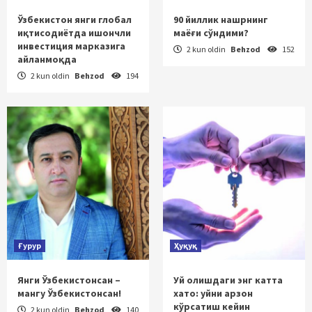
Ўзбекистон янги глобал
90 йиллик нашрнинг
иқтисодиётда ишончли
маёғи сўндими?
инвестиция марказига
2 kun oldin
Behzod
152
айланмоқда
2 kun oldin
Behzod
194
Ғурур
Ҳуқуқ
Янги Ўзбекистонсан –
Уй олишдаги энг катта
мангу Ўзбекистонсан!
хато: уйни арзон
кўрсатиш кейин
2 kun oldin
Behzod
140