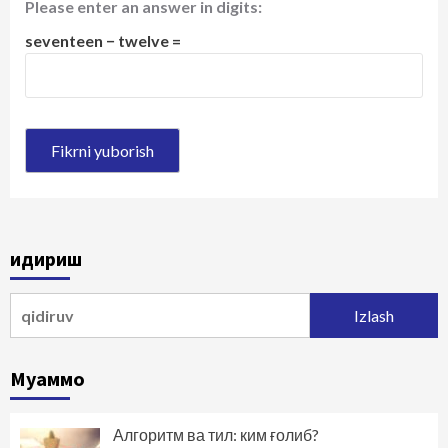
Please enter an answer in digits:
seventeen − twelve =
Қидириш
Qidirshish:
Муаммо
Алгоритм ва тил: ким ғолиб?