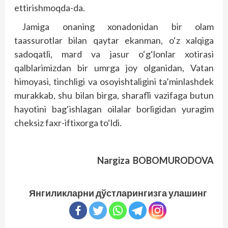
ettirishmoqda-da.
Jamiga onaning xonadonidan bir olam
taassurotlar bilan qaytar ekanman, o‘z xalqiga
sadoqatli, mard va jasur o‘g‘lonlar xotirasi
qalblarimizdan bir umrga joy olganidan, Vatan
himoyasi, tinchligi va osoyishtaligini ta’minlashdek
murakkab, shu bilan birga, sharafli vazifaga butun
hayotini bag‘ishlagan oilalar borligidan yuragim
cheksiz faxr-iftixorga to‘ldi.
Nargiza BOBOMURODOVA
Янгиликларни дўстларингизга улашинг