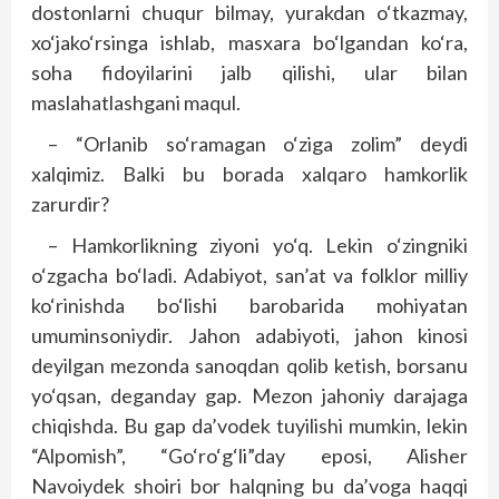
dostonlarni chuqur bilmay, yurakdan o‘tkazmay,
xo‘jako‘rsinga ishlab, masxara bo‘lgandan ko‘ra,
soha fidoyilarini jalb qilishi, ular bilan
maslahatlashgani maqul.
– “Orlanib so‘ramagan o‘ziga zolim” deydi
xalqimiz. Balki bu borada xalqaro hamkorlik
zarurdir?
– Hamkorlikning ziyoni yo‘q. Lekin o‘zingniki
o‘zgacha bo‘ladi. Adabiyot, san’at va folklor milliy
ko‘rinishda bo‘lishi barobarida mohiyatan
umuminsoniydir. Jahon adabiyoti, jahon kinosi
deyilgan mezonda sanoqdan qolib ketish, borsanu
yo‘qsan, deganday gap. Mezon jahoniy darajaga
chiqishda. Bu gap da’vodek tuyilishi mumkin, lekin
“Alpomish”, “Go‘ro‘g‘li”day eposi, Alisher
Navoiydek shoiri bor halqning bu da’voga haqqi