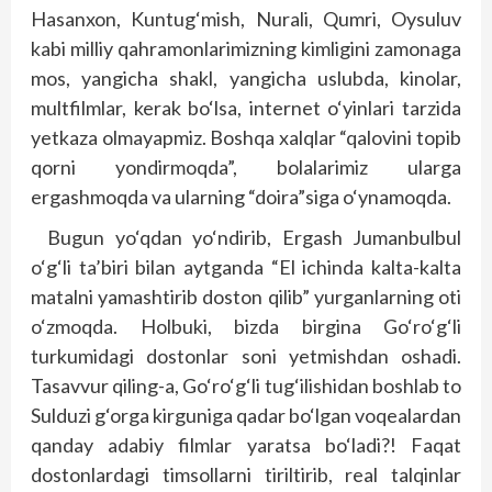
Hasanxon, Kuntug‘mish, Nurali, Qumri, Oysuluv
kabi milliy qahramonlarimizning kimligini zamonaga
mos, yangicha shakl, yangicha uslubda, kinolar,
multfilmlar, kerak bo‘lsa, internet o‘yinlari tarzida
yetkaza olmayapmiz. Boshqa xalqlar “qalovini topib
qorni yondirmoqda”, bolalarimiz ularga
ergashmoqda va ularning “doira”siga o‘ynamoqda.
Bugun yo‘qdan yo‘ndirib, Ergash Jumanbulbul
o‘g‘li ta’biri bilan aytganda “El ichinda kalta-kalta
matalni yamashtirib doston qilib” yurganlarning oti
o‘zmoqda. Holbuki, bizda birgina Go‘ro‘g‘li
turkumidagi dostonlar soni yetmishdan oshadi.
Tasavvur qiling-a, Go‘ro‘g‘li tug‘ilishidan boshlab to
Sulduzi g‘orga kirguniga qadar bo‘lgan voqealardan
qanday adabiy filmlar yaratsa bo‘ladi?! Faqat
dostonlardagi timsollarni tiriltirib, real talqinlar