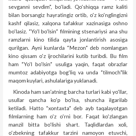
sevganni sevdim”, bo‘ladi. Qo‘shiqqa ramz kaliti
bilan borsangiz hayratingiz ortib, o‘z ko‘nglingizni
kashf qilasiz, xalqona tafakkur xazinasiga oshno
bo‘lasiz. “Yo‘l bo‘lsin” filmining stsenariysi ana shu
ramzlarni kino tilida qayta jonlantirish asosiga
qurilgan. Ayni kunlarda “Mezon” deb nomlangan
kino qissam o‘z ijrochilarini kutib turibdi. Bu film
ham “Yo‘l bo‘lsin” usuliga yaqin, faqat obrazlar
mumtoz adabiyotga bog‘liq va unda “tilmoch”lik
maqom kuylari, ashulalariga yuklanadi.
Kinoda ham san’atning barcha turlari kabi yo‘llar,
usullar qancha ko‘p bo‘lsa, shuncha ilgarilab
ketiladi. Hatto “xontaxta” deb ayb taqalayotgan
filmlarning ham o‘z o‘rni bor. Faqat ko‘zlangan
manzil bitta bo‘lishi shart. Taqlidlardan xoli,
o‘zbekning tafakkur tarzini namoyon etuvchi,