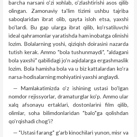
barcha narsani o‘zi xohlab, o‘zlashtirishi asos qilib
olingan. Zamonaviy ta’lim tizimi ushbu tajriba
saboqlaridan ibrat olib, qayta isloh etsa, yaxshi
bo‘lardi. Bu gap ularga ibrat qilib, ko‘rsatiluvchi
ideal qahramonlar yaratishda ham inobatga olinishi
lozim. Bolalarning yoshi, qiziqish doirasini nazarda
tutish kerak. Ammo “bola tushunmaydi”, “aldagani
bola yaxshi” qabilidagi jo‘n aqidalarga ergashmaslik
lozim. Bola hamisha bola va u biz kattalardan ko‘ra
narsa-hodisalarning mohiyatini yaxshi anglaydi.
— Mamlakatimizda o‘z ishining ustasi bo‘lgan
nomdor rejissyorlar, dramaturglar ko‘p. Ammo ular
xalq afsonayu ertaklari, dostonlarini film qilib,
olimlar, soha bilimdonlaridan “balo”ga qolishdan
qo‘rqishadi chog‘i?
— “Ustasi farang” g‘arb kinochilari yunon, misr va