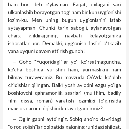
ham bor, deb o‘ylayman. Faqat, uxlagani sari
ulkanlashib borayotgan tog‘ ham bir kun uyg‘onishi
lozim-ku. Men uning bugun uyg‘onishini istab
aytayapman. Chunki tarix sabog‘i, aylanayotgan
charx g‘ildiragining navbati kelayotganiga
ishoratlar bor. Demakki, uyg‘onish faslini o‘tkazib
yana uyquni davom ettirish gunoh!
— Goho “Yuqoridagi”lar yo‘l ko‘rsatmaguncha,
ko‘cha boshida yurishni ham, yurmaslikni ham
bilmay turaveramiz. Bu mavzuda OAVda ko‘plab
chiqishlar qilingan. Balki yosh avlodni ezgu yo‘lga
boshlovchi qahramonlik asarlari (multfilm, badiiy
film, qissa, roman) yaratish lozimligi to‘g‘risida
maxsus qaror chiqishini kutayotgandirmiz?
— Og‘ir gapni aytdingiz. Sobiq sho‘ro davridagi
“o‘roq solish”lar oqibatida xalqning ruhidagi shijoat,