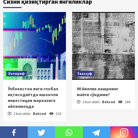
Сизни қизиқтирган янгиликлар
Эътироф
Таассуф
Ўзбекистон янги глобал
90 йиллик нашрнинг
иқтисодиётда ишончли
маёғи сўндими?
инвестиция марказига
2 kun oldin
Behzod
164
айланмоқда
2 kun oldin
Behzod
210