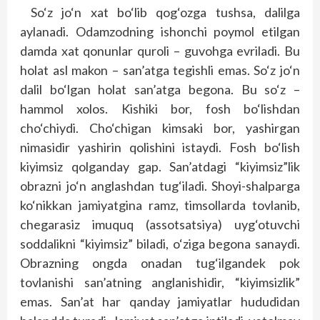
So‘z jo‘n xat bo‘lib qog‘ozga tushsa, dalilga
aylanadi. Odamzodning ishonchi poymol etilgan
damda xat qonunlar quroli – guvohga evriladi. Bu
holat asl makon – san’atga tegishli emas. So‘z jo‘n
dalil bo‘lgan holat san’atga begona. Bu so‘z –
hammol xolos. Kishiki bor, fosh bo‘lishdan
cho‘chiydi. Cho‘chigan kimsaki bor, yashirgan
nimasidir yashirin qolishini istaydi. Fosh bo‘lish
kiyimsiz qolganday gap. San’atdagi “kiyimsiz”lik
obrazni jo‘n anglashdan tug‘iladi. Shoyi-shalparga
ko‘nikkan jamiyatgina ramz, timsollarda tovlanib,
chegarasiz imuquq (assotsatsiya) uyg‘otuvchi
soddalikni “kiyimsiz” biladi, o‘ziga begona sanaydi.
Obrazning ongda onadan tug‘ilgandek pok
tovlanishi san’atning anglanishidir, “kiyimsizlik”
emas. San’at har qanday jamiyatlar hududidan