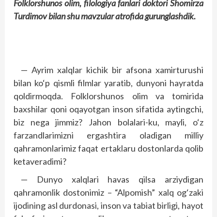
Folklorshunos olim, filologiya fanlari doktori Shomirza
Turdimov bilan shu mavzular atrofida gurunglashdik.
— Ayrim xalqlar kichik bir afsona xamirturushi
bilan ko‘p qismli filmlar yaratib, dunyoni hayratda
qoldirmoqda. Folklorshunos olim va tomirida
baxshilar qoni oqayotgan inson sifatida aytingchi,
biz nega jimmiz? Jahon bolalari-ku, mayli, o‘z
farzandlarimizni ergashtira oladigan milliy
qahramonlarimiz faqat ertaklaru dostonlarda qolib
ketaveradimi?
— Dunyo xalqlari havas qilsa arziydigan
qahramonlik dostonimiz – “Alpomish” xalq og‘zaki
ijodining asl durdonasi, inson va tabiat birligi, hayot