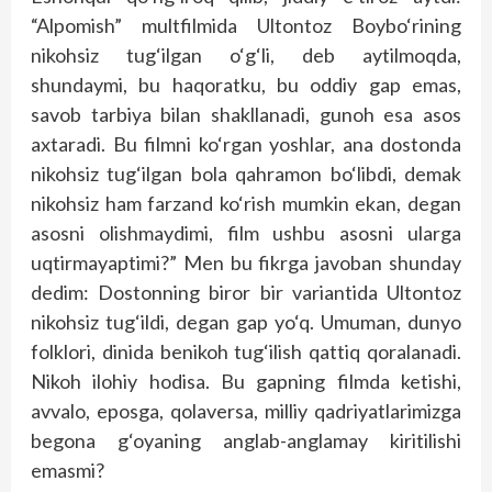
“Alpomish” multfilmida Ultontoz Boybo‘rining
nikohsiz tug‘ilgan o‘g‘li, deb aytilmoqda,
shundaymi, bu haqoratku, bu oddiy gap emas,
savob tarbiya bilan shakllanadi, gunoh esa asos
axtaradi. Bu filmni ko‘rgan yoshlar, ana dostonda
nikohsiz tug‘ilgan bola qahramon bo‘libdi, demak
nikohsiz ham farzand ko‘rish mumkin ekan, degan
asosni olishmaydimi, film ushbu asosni ularga
uqtirmayaptimi?” Men bu fikrga javoban shunday
dedim: Dostonning biror bir variantida Ultontoz
nikohsiz tug‘ildi, degan gap yo‘q. Umuman, dunyo
folklori, dinida benikoh tug‘ilish qattiq qoralanadi.
Nikoh ilohiy hodisa. Bu gapning filmda ketishi,
avvalo, eposga, qolaversa, milliy qadriyatlarimizga
begona g‘oyaning anglab-anglamay kiritilishi
emasmi?