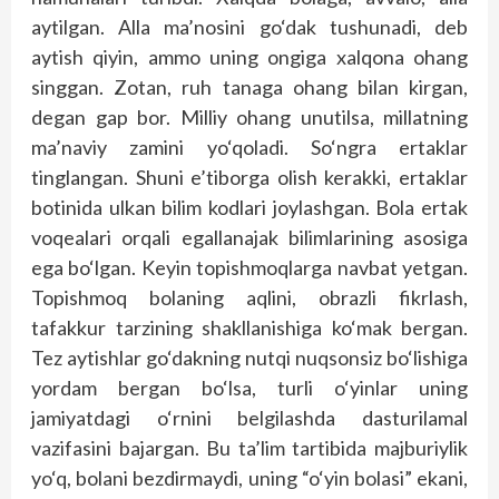
aytilgan. Alla ma’nosini go‘dak tushunadi, deb
aytish qiyin, ammo uning ongiga xalqona ohang
singgan. Zotan, ruh tanaga ohang bilan kirgan,
degan gap bor. Milliy ohang unutilsa, millatning
ma’naviy zamini yo‘qoladi. So‘ngra ertaklar
tinglangan. Shuni e’tiborga olish kerakki, ertaklar
botinida ulkan bilim kodlari joylashgan. Bola ertak
voqealari orqali egallanajak bilimlarining asosiga
ega bo‘lgan. Keyin topishmoqlarga navbat yetgan.
Topishmoq bolaning aqlini, obrazli fikrlash,
tafakkur tarzining shakllanishiga ko‘mak bergan.
Tez aytishlar go‘dakning nutqi nuqsonsiz bo‘lishiga
yordam bergan bo‘lsa, turli o‘yinlar uning
jamiyatdagi o‘rnini belgilashda dasturilamal
vazifasini bajargan. Bu ta’lim tartibida majburiylik
yo‘q, bolani bezdirmaydi, uning “o‘yin bolasi” ekani,