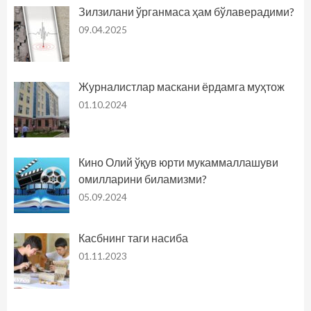
Зилзилани ўрганмаса ҳам бўлаверадими?
09.04.2025
Журналистлар маскани ёрдамга муҳтож
01.10.2024
Кино Олий ўқув юрти мукаммаллашуви
омилларини биламизми?
05.09.2024
Касбнинг таги насиба
01.11.2023