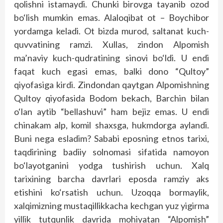
qolishni istamaydi. Chunki birovga tayanib ozod
bo‘lish mumkin emas. Alaloqibat ot – Boychibor
yordamga keladi. Ot bizda murod, saltanat kuch-
quvvatining ramzi. Xullas, zindon Alpomish
ma’naviy kuch-qudratining sinovi bo‘ldi. U endi
faqat kuch egasi emas, balki dono “Qultoy”
qiyofasiga kirdi. Zindondan qaytgan Alpomishning
Qultoy qiyofasida Bodom bekach, Barchin bilan
o‘lan aytib “bellashuvi” ham bejiz emas. U endi
chinakam alp, komil shaxsga, hukmdorga aylandi.
Buni nega esladim? Sababi eposning etnos tarixi,
taqdirining badiiy solnomasi sifatida namoyon
bo‘layotganini yodga tushirish uchun. Xalq
tarixining barcha davrlari eposda ramziy aks
etishini ko‘rsatish uchun. Uzoqqa bormaylik,
xalqimizning mustaqillikkacha kechgan yuz yigirma
yillik tutqunlik davrida mohiyatan “Alpomish”