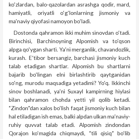
ko‘zlardan, balo-qazolardan asrashga qodir, mard,
hamiyatli, oriyatli o‘g‘lonlarning jismoniy va
ma’naviy qiyofasi namoyon bo‘ladi.
Dostonda qahramon ikki muhim sinovdan o‘tadi.
Birinchisi, Barchinoyning Alpomish va to‘qson
alpga qo‘ygan sharti. Ya’ni merganlik, chavandozlik,
kurash. E’tibor bersangiz, barchasi jismoniy kuch
talab etadigan shartlar. Alpomish bu shartlarni
bajarib bo‘lingan elni birlashtirib qaytganidan
so‘ng, murodu maqsadiga yetadimi? Yo‘q. Ikkinchi
sinov boshlanadi, ya’ni Suxayl kampirning hiylasi
bilan qahramon chohda yetti yil qolib ketadi.
“Zindon”dan xalos bo‘lish faqat jismoniy kuch bilan
hal etiladigan ish emas, balki alpdan ulkan ma’naviy-
ruhiy quvvat talab etadi. Alpomish zindondan
Qorajon ko‘magida chiqmaydi, “tili qisiq” bo‘lib