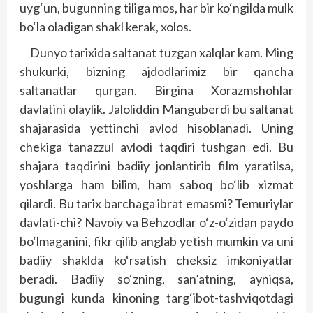
uyg‘un, bugunning tiliga mos, har bir ko‘ngilda mulk
bo‘la oladigan shakl kerak, xolos.
Dunyo tarixida saltanat tuzgan xalqlar kam. Ming
shukurki, bizning ajdodlarimiz bir qancha
saltanatlar qurgan. Birgina Xorazmshohlar
davlatini olaylik. Jaloliddin Manguberdi bu saltanat
shajarasida yettinchi avlod hisoblanadi. Uning
chekiga tanazzul avlodi taqdiri tushgan edi. Bu
shajara taqdirini badiiy jonlantirib film yaratilsa,
yoshlarga ham bilim, ham saboq bo‘lib xizmat
qilardi. Bu tarix barchaga ibrat emasmi? Temuriylar
davlati-chi? Navoiy va Behzodlar o‘z-o‘zidan paydo
bo‘lmaganini, fikr qilib anglab yetish mumkin va uni
badiiy shaklda ko‘rsatish cheksiz imkoniyatlar
beradi. Badiiy so‘zning, san’atning, ayniqsa,
bugungi kunda kinoning targ‘ibot-tashviqotdagi