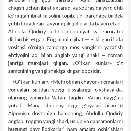
chiqish uchun ibrat axtaradi va xotirasida yarq etib
ko‘ringan ibrat misolini topib, uni barchaga birdek
yetib boradigan tayyor epik qoliplarda bayon etadi.
Abdulla Qodiriy ushbu qonuniyat va zaruratni
dildan his etgan. Eng muhim jihat — eskirgan ifoda
vositasi o‘rniga zamonga mos yangisini yaratish
ehtiyojini aql bilan anglab yangi shakl — roman
janriga murojaat qilgan. «O‘tkan kunlar» o‘z
zamonining yangi shaklga kirgan eposidir.
«O‘tkan kunlar», «Mehrobdan chayon» romanlari
voqealari sirtdan sevgi qissalariga o‘xshasa-da,
ularning zamirida Vatan taqdiri, Vatan qayg‘usi
yotadi. Mana shunday ezgu g‘oyalari bilan u
Alpomish dostoniga hamohang, Abdulla Qodiriy
anglab, topgan yangi shakl, uslub va qahramonlarni
bugungi davr ijodkorlari ham amalga oshirishlari