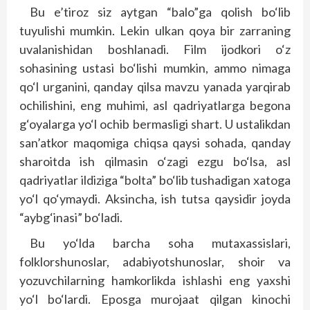
Bu e’tiroz siz aytgan “balo”ga qolish bo‘lib
tuyulishi mumkin. Lekin ulkan qoya bir zarraning
uvalanishidan boshlanadi. Film ijodkori o‘z
sohasining ustasi bo‘lishi mumkin, ammo nimaga
qo‘l urganini, qanday qilsa mavzu yanada yarqirab
ochilishini, eng muhimi, asl qadriyatlarga begona
g‘oyalarga yo‘l ochib bermasligi shart. U ustalikdan
san’atkor maqomiga chiqsa qaysi sohada, qanday
sharoitda ish qilmasin o‘zagi ezgu bo‘lsa, asl
qadriyatlar ildiziga “bolta” bo‘lib tushadigan xatoga
yo‘l qo‘ymaydi. Aksincha, ish tutsa qaysidir joyda
“aybg‘inasi” bo‘ladi.
Bu yo‘lda barcha soha mutaxassislari,
folklorshunoslar, adabiyotshunoslar, shoir va
yozuvchilarning hamkorlikda ishlashi eng yaxshi
yo‘l bo‘lardi. Eposga murojaat qilgan kinochi