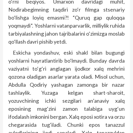
o‘rni beqiyos. Umarxon davridagi muhit,
Nodirabegimning taqdiri zo‘r filmga stsenariy
bo‘lishga loyiq emasmi?! “Quruq gap quloqqa
yoqmaydi”. Yoshlarni vatanparvarlik, milliylik ruhida
tarbiyalashning jahon tajribalarini o‘zimizga moslab
qo‘llash davri pishib yetdi.
Eskicha yondashuv, eski shakl bilan bugungi
yoshlarni hayratlantirib bo‘lmaydi. Bunday davrda
vaziyatni to‘g‘ri anglagan ijodkor xalq mehrini
qozona oladigan asarlar yarata oladi. Misol uchun,
Abdulla Qodiriy yashagan zamonga bir nazar
tashlaylik. Yuzaga kelgan shart-sharoit,
yozuvchining ichki sezgilari an’anaviy xalq
eposining mag‘zini zamon talabiga uyg‘un
ifodalash imkonini bergan. Xalq eposi xotira va orzu
chegarasida tug‘iladi. Chunki epos tanazzul
avlodlarining ijodi sanaladi. Xalq tanazzuldan