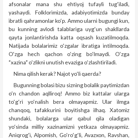
afsonalar mana shu ehtiyoj tufayli tug‘iladi,
yashaydi. Folklorimizda, adabiyotimizda bunday
ibratli qahramonlar ko‘p. Ammo ularni bugungi kun,
bu kunning avlodi talablariga uyg‘un shakllarda
qayta jonlantirishda katta oqsash kuzatilmoqda.
Natijada bolalarimiz o‘zgalar ibratiga intilmoqda.
O‘zga hech qachon o‘zing bo‘lmaydi. O‘zga
“xazina” o‘zlikni unutish evaziga o‘zlashtiriladi.
Nima qilish kerak? Najot yo‘li qaerda?
Bugunning bolasi bizu sizning bolalik paytimizdan
o‘n chandon aqlliroq! Ammo biz kattalar ularga
to‘g‘ri yo‘nalish bera olmayapmiz. Ular ilmga
chanqoq, tafakkurini boyitishga ilhaq. Xatomiz
shundaki, bolalarga ular qabul qila oladigan
yo‘sinda milliy xazinamizni yetkaza olmayapmiz.
Aniqrog‘i, Alpomish, Go‘ro‘g‘li, Avazxon, Ravshan,