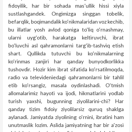
fidoyilik, har bir sohada mas’ullik hissi xiyla
sustlashgandek. Ongimizga singgan tobelik,
befarqlik, boqimandalik ko‘nikmalaridan voz kechib,
bu illatlar yosh avlod qoniga to‘liq o‘rnashmay,
ularni uyg‘otib, harakatga keltiruvchi, ibrat
bo‘luvchi asl qahramonlarni targ‘ib-tashviq etish
shart. Qullikda tutuvchi bu ko‘nikmalarning
ko‘rinmas zanjiri har qanday bunyodkorlikka
tushovdir. Hozir kim ibrat sifatida ko‘rsatilmoqda,
radio va televideniedagi qahramonlarni bir tahlil
etib ko‘rsangiz, masala oydinlashadi. O‘tmish
allomalarimiz hayoti va ijodi, hikmatlarini yodlab
turish yaxshi, bugunning ziyolilarini-chi? Har
qanday tizim fidoiy ziyolilarsiz quruq shaklga
aylanadi. Jamiyatda ziyolining o‘rnini, ibratini ham
unutmaslik lozim. Aslida jamiyatning har bir a’zosi