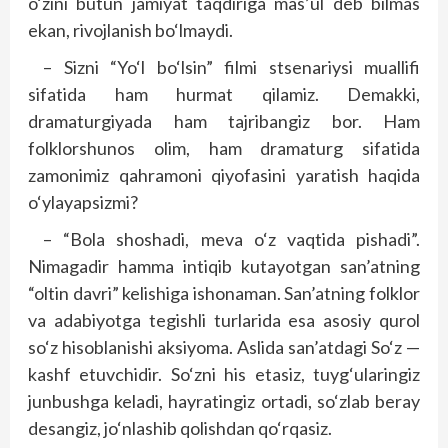
o‘zini butun jamiyat taqdiriga mas’ul deb bilmas
ekan, rivojlanish bo‘lmaydi.
– Sizni “Yo‘l bo‘lsin” filmi stsenariysi muallifi
sifatida ham hurmat qilamiz. Demakki,
dramaturgiyada ham tajribangiz bor. Ham
folklorshunos olim, ham dramaturg sifatida
zamonimiz qahramoni qiyofasini yaratish haqida
o‘ylayapsizmi?
– “Bola shoshadi, meva o‘z vaqtida pishadi”.
Nimagadir hamma intiqib kutayotgan san’atning
“oltin davri” kelishiga ishonaman. San’atning folklor
va adabiyotga tegishli turlarida esa asosiy qurol
so‘z hisoblanishi aksiyoma. Aslida san’atdagi So‘z —
kashf etuvchidir. So‘zni his etasiz, tuyg‘ularingiz
junbushga keladi, hayratingiz ortadi, so‘zlab beray
desangiz, jo‘nlashib qolishdan qo‘rqasiz.