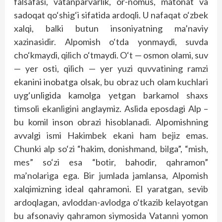
falsafasi, vatanparvarlik, or-nomus, matonat va
sadoqat qo‘shig‘i sifatida ardoqli. U nafaqat o‘zbek
xalqi, balki butun insoniyatning ma’naviy
xazinasidir. Alpomish o‘tda yonmaydi, suvda
cho‘kmaydi, qilich o‘tmaydi. O‘t — osmon olami, suv
— yer osti, qilich — yer yuzi quvvatining ramzi
ekanini inobatga olsak, bu obraz uch olam kuchlari
uyg‘unligida kamolga yetgan barkamol shaxs
timsoli ekanligini anglaymiz. Aslida eposdagi Alp –
bu komil inson obrazi hisoblanadi. Alpomishning
avvalgi ismi Hakimbek ekani ham bejiz emas.
Chunki alp so‘zi “hakim, donishmand, bilga”, “mish,
mes” so‘zi esa “botir, bahodir, qahramon”
ma’nolariga ega. Bir jumlada jamlansa, Alpomish
xalqimizning ideal qahramoni. El yaratgan, sevib
ardoqlagan, avloddan-avlodga o‘tkazib kelayotgan
bu afsonaviy qahramon siymosida Vatanni yomon