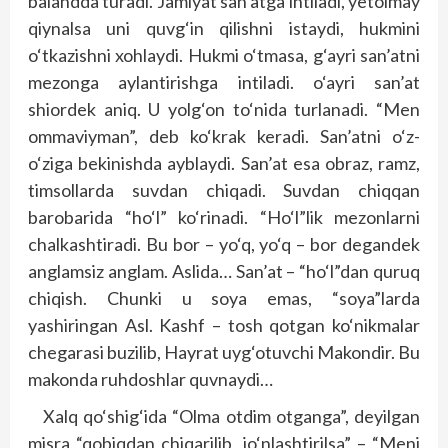
balandda turadi. Jamiyat san’atga intiladi, yetolmay
qiynalsa uni quvg‘in qilishni istaydi, hukmini
o‘tkazishni xohlaydi. Hukmi o‘tmasa, g‘ayri san’atni
mezonga aylantirishga intiladi. o‘ayri san’at
shiordek aniq. U yolg‘on to‘nida turlanadi. “Men
ommaviyman”, deb ko‘krak keradi. San’atni o‘z-
o‘ziga bekinishda ayblaydi. San’at esa obraz, ramz,
timsollarda suvdan chiqadi. Suvdan chiqqan
barobarida “ho‘l” ko‘rinadi. “Ho‘l”lik mezonlarni
chalkashtiradi. Bu bor – yo‘q, yo‘q – bor degandek
anglamsiz anglam. Aslida… San’at – “ho‘l”dan quruq
chiqish. Chunki u soya emas, “soya”larda
yashiringan Asl. Kashf – tosh qotgan ko‘nikmalar
chegarasi buzilib, Hayrat uyg‘otuvchi Makondir. Bu
makonda ruhdoshlar quvnaydi…
Xalq qo‘shig‘ida “Olma otdim otganga”, deyilgan
misra “qobiqdan chiqarilib, jo‘nlashtirilsa” – “Meni