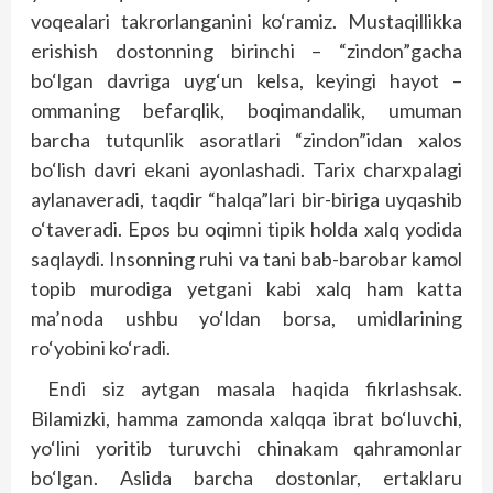
voqealari takrorlanganini ko‘ramiz. Mustaqillikka
erishish dostonning birinchi – “zindon”gacha
bo‘lgan davriga uyg‘un kelsa, keyingi hayot –
ommaning befarqlik, boqimandalik, umuman
barcha tutqunlik asoratlari “zindon”idan xalos
bo‘lish davri ekani ayonlashadi. Tarix charxpalagi
aylanaveradi, taqdir “halqa”lari bir-biriga uyqashib
o‘taveradi. Epos bu oqimni tipik holda xalq yodida
saqlaydi. Insonning ruhi va tani bab-barobar kamol
topib murodiga yetgani kabi xalq ham katta
ma’noda ushbu yo‘ldan borsa, umidlarining
ro‘yobini ko‘radi.
Endi siz aytgan masala haqida fikrlashsak.
Bilamizki, hamma zamonda xalqqa ibrat bo‘luvchi,
yo‘lini yoritib turuvchi chinakam qahramonlar
bo‘lgan. Aslida barcha dostonlar, ertaklaru