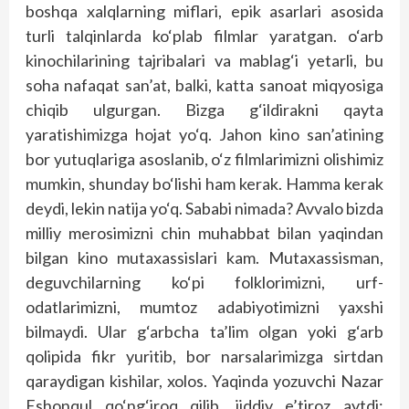
boshqa xalqlarning miflari, epik asarlari asosida
turli talqinlarda ko‘plab filmlar yaratgan. o‘arb
kinochilarining tajribalari va mablag‘i yetarli, bu
soha nafaqat san’at, balki, katta sanoat miqyosiga
chiqib ulgurgan. Bizga g‘ildirakni qayta
yaratishimizga hojat yo‘q. Jahon kino san’atining
bor yutuqlariga asoslanib, o‘z filmlarimizni olishimiz
mumkin, shunday bo‘lishi ham kerak. Hamma kerak
deydi, lekin natija yo‘q. Sababi nimada? Avvalo bizda
milliy merosimizni chin muhabbat bilan yaqindan
bilgan kino mutaxassislari kam. Mutaxassisman,
deguvchilarning ko‘pi folklorimizni, urf-
odatlarimizni, mumtoz adabiyotimizni yaxshi
bilmaydi. Ular g‘arbcha ta’lim olgan yoki g‘arb
qolipida fikr yuritib, bor narsalarimizga sirtdan
qaraydigan kishilar, xolos. Yaqinda yozuvchi Nazar
Eshonqul qo‘ng‘iroq qilib, jiddiy e’tiroz aytdi: