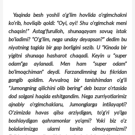
Yaqinda besh yoshli o‘g‘lim hovlida o‘rgimchakni
ko‘rib, hovliqib qoldi: “Oyi, oyi! Shu o‘rgimchak meni
chaqsin!” Astag‘furulloh, shunaqayam sovuq istak
bo‘ladimi? “O‘g‘lim, nega unday deyapsan?” dedim bu
niyatning tagida bir gap borligini sezib. U “Kinoda bir
yigitni shunaqa hasharot chaqadi. Keyin u “super
odam”ga aylanadi. Men ham “super odam”
bo‘lmoqchiman” deydi. Farzandimning bu fikridan
gangib qoldim. Avvalroq bir tanishimdan o‘g‘li
“Jumongning qilichini olib bering” deb bozor o‘rtasida
dod solgani haqida eshitgandim. Nega zurriyotlarimiz
ajnabiy o‘rgimchaklaru, Jumonglarga intilayapti?
O‘zimizda havas qilsa arziydigan, to‘g‘ri yo‘lga
boshlaydigan qahramonlar yo‘qmi? Yoki biz o‘z
bolalarimizga ularni tanita olmayapmizmi?