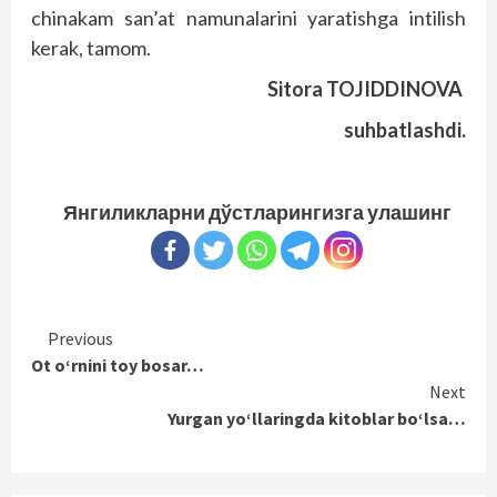
chinakam san’at namunalarini yaratishga intilish
kerak, tamom.
Sitora TOJIDDINOVA
suhbatlashdi.
Янгиликларни дўстларингизга улашинг
Continue
Previous
Ot o‘rnini toy bosar…
Reading
Next
Yurgan yo‘llaringda kitoblar bo‘lsa…