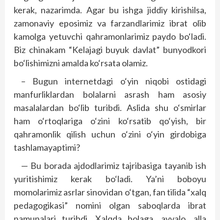
kerak, nazarimda. Agar bu ishga jiddiy kirishilsa,
zamonaviy eposimiz va farzandlarimiz ibrat olib
kamolga yetuvchi qahramonlarimiz paydo bo‘ladi.
Biz chinakam “Kelajagi buyuk davlat” bunyodkori
bo‘lishimizni amalda ko‘rsata olamiz.
– Bugun internetdagi o‘yin niqobi ostidagi
manfurliklardan bolalarni asrash ham asosiy
masalalardan bo‘lib turibdi. Aslida shu o‘smirlar
ham o‘rtoqlariga o‘zini ko‘rsatib qo‘yish, bir
qahramonlik qilish uchun o‘zini o‘yin girdobiga
tashlamayaptimi?
— Bu borada ajdodlarimiz tajribasiga tayanib ish
yuritishimiz kerak bo‘ladi. Ya’ni boboyu
momolarimiz asrlar sinovidan o‘tgan, fan tilida “xalq
pedagogikasi” nomini olgan saboqlarda ibrat
namunalari turibdi. Xalqda bolaga, avvalo, alla