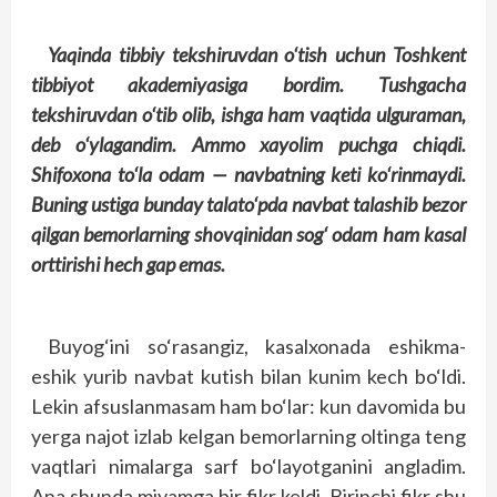
Yaqinda tibbiy tekshiruvdan o‘tish uchun Toshkent
tibbiyot akademiyasiga bordim. Tushgacha
tekshiruvdan o‘tib olib, ishga ham vaqtida ulguraman,
deb o‘ylagandim. Ammo xayolim puchga chiqdi.
Shifoxona to‘la odam — navbatning keti ko‘rinmaydi.
Buning ustiga bunday talato‘pda navbat talashib bezor
qilgan bemorlarning shovqinidan sog‘ odam ham kasal
orttirishi hech gap emas.
Buyog‘ini so‘rasangiz, kasalxonada eshikma-
eshik yurib navbat kutish bilan kunim kech bo‘ldi.
Lekin afsuslanmasam ham bo‘lar: kun davomida bu
yerga najot izlab kelgan bemorlarning oltinga teng
vaqtlari nimalarga sarf bo‘layotganini angladim.
Ana shunda miyamga bir fikr keldi. Birinchi fikr shu