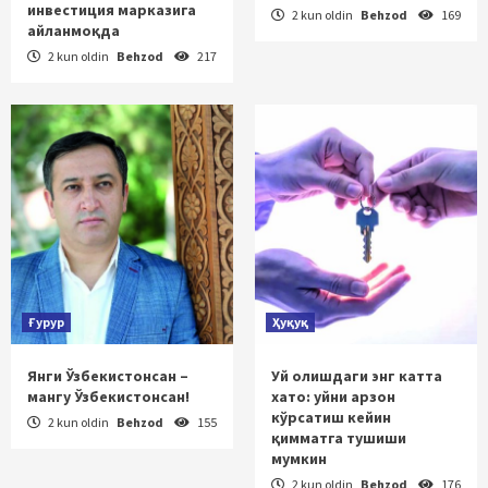
инвестиция марказига
2 kun oldin
Behzod
169
айланмоқда
2 kun oldin
Behzod
217
Ғурур
Ҳуқуқ
Янги Ўзбекистонсан –
Уй олишдаги энг катта
мангу Ўзбекистонсан!
хато: уйни арзон
кўрсатиш кейин
2 kun oldin
Behzod
155
қимматга тушиши
мумкин
2 kun oldin
Behzod
176