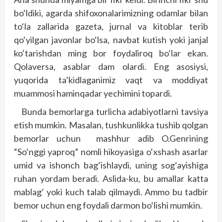
bo‘ldiki, agarda shifoxonalarimizning odamlar bilan
to‘la zallarida gazeta, jurnal va kitoblar terib
qo‘yilgan javonlar bo‘lsa, navbat kutish yoki janjal
ko‘tarishdan ming bor foydaliroq bo‘lar ekan.
Qolaversa, asablar dam olardi. Eng asosiysi,
yuqorida ta’kidlaganimiz vaqt va moddiyat
muammosi haminqadar yechimini topardi.
Bunda bemorlarga turlicha adabiyotlarni tavsiya
etish mumkin. Masalan, tushkunlikka tushib qolgan
bemorlar uchun mashhur adib O.Genrining
“So‘nggi yaproq” nomli hikoyasiga o‘xshash asarlar
umid va ishonch bag‘ishlaydi, uning sog‘ayishiga
ruhan yordam beradi. Aslida-ku, bu amallar katta
mablag‘ yoki kuch talab qilmaydi. Ammo bu tadbir
bemor uchun eng foydali darmon bo‘lishi mumkin.