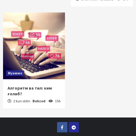
Муаммо
Алгоритм ва тил: ким
ғолиб?
2 kun oldin
Behzod
156
Facebook
Telegram