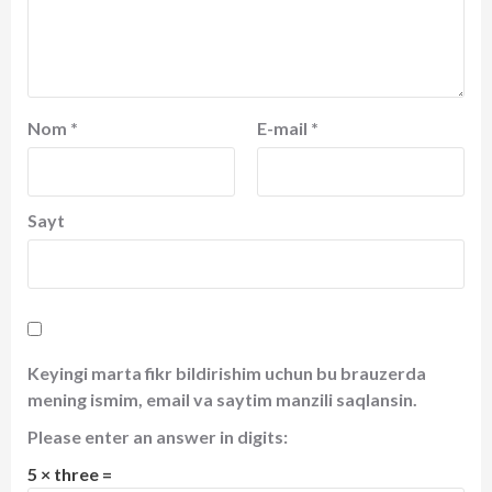
Nom
*
E-mail
*
Sayt
Keyingi marta fikr bildirishim uchun bu brauzerda
mening ismim, email va saytim manzili saqlansin.
Please enter an answer in digits:
5 × three =