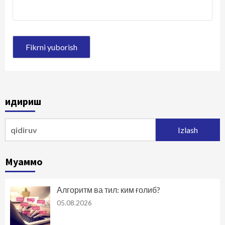
Қидириш
Qidirshish:
Муаммо
Алгоритм ва тил: ким ғолиб?
05.08.2026