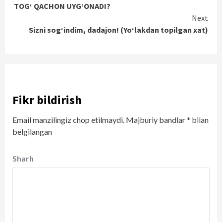
TOG‘ QACHON UYG‘ONADI?
Reading
Next
Sizni sog‘indim, dadajon! (Yo‘lakdan topilgan xat)
Fikr bildirish
Email manzilingiz chop etilmaydi.
Majburiy bandlar
*
bilan
belgilangan
Sharh