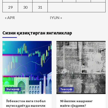
29
30
31
« APR
IYUN »
Сизни қизиқтирган янгиликлар
Эътироф
Таассуф
Ўзбекистон янги глобал
90 йиллик нашрнинг
иқтисодиётда ишончли
маёғи сўндими?