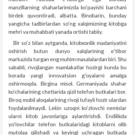
manzillarning shaharlarimizda ko‘payishi barchani
birdek quvontiradi, albatta. Binobarin, bunday
yangicha tadbirlardan so‘ng xalqimizning kitobga
mehri va muhabbati yanada ortishi tabiiy.
Bir so‘z bilan aytganda, kitobxonlik madaniyatini
oshirish butun dunyo xalqlarining e’tibor
markazida turgan eng muhim masalalardan biri. Shu
sababli, rivojlangan mamlakatlar hozirgi kunda bu
borada yangi innovatsion g‘oyalarni amalga
oshirmoqda. Birgina misol. Germaniyada shahar
ko‘chalarining chetlarida qizil telefon butkalari bor.
Biroq mobil aloqalarining rivoji tufayli hozir ulardan
foydalanilmaydi. Lekin uzoqni ko‘zlovchi nemislar
ularni kitob javonlariga aylantirishdi. Endilikda
yo‘lovchilar telefon butkalaridagi kitoblarni olib
mutolaa qilishadi va keyingi uchragan butkada