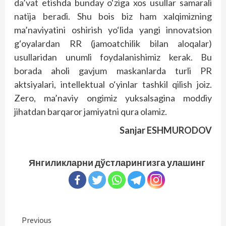
da’vat etishda bunday o‘ziga xos usullar samarali
natija beradi. Shu bois biz ham xalqimizning
ma’naviyatini oshirish yo‘lida yangi innovatsion
g‘oyalardan RR (jamoatchilik bilan aloqalar)
usullaridan unumli foydalanishimiz kerak. Bu
borada aholi gavjum maskanlarda turli PR
aktsiyalari, intellektual o‘yinlar tashkil qilish joiz.
Zero, ma’naviy ongimiz yuksalsagina moddiy
jihatdan barqaror jamiyatni qura olamiz.
Sanjar ESHMURODOV
Янгиликларни дўстларингизга улашинг
Continue
Previous