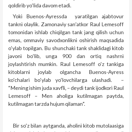
qoldirib yo‘lida davom etadi.
Yoki Buenos-Ayressda yaratilgan ajabtovur
tankni olaylik. Zamonaviy san’atkor Raul Lemesoff
tomonidan ishlab chiqilgan tank jang qilish uchun
emas, ommaviy savodxonlikni oshirish maqsadida
o‘ylab topilgan. Bu shunchaki tank shaklidagi kitob
javoni bo‘lib, unga 900 dan ortiq nashrni
joylashtirish mumkin. Raul Lemesoff o‘z tankiga
kitoblarni joylab olgancha Buenos-Ayress
ko‘chalari bo‘ylab yo‘lovchilarga ulashadi. –
“Mening ishim juda xavfli, – deydi tank ijodkori Raul
Lemesoff – Men aholiga kutilmagan paytda,
kutilmagan tarzda hujum qilaman”.
Bir so‘z bilan aytganda, aholini kitob mutolaasiga