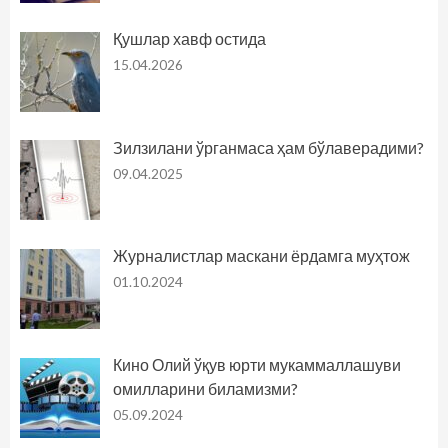
Қушлар хавф остида
15.04.2026
Зилзилани ўрганмаса ҳам бўлаверадими?
09.04.2025
Журналистлар маскани ёрдамга муҳтож
01.10.2024
Кино Олий ўқув юрти мукаммаллашуви
омилларини биламизми?
05.09.2024